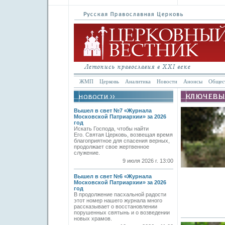
ЖМП
Церковь
Аналитика
Новости
Анонсы
Общес
Вышел в свет №7 «Журнала
Московской Патриархии» за 2026
год
Искать Господа, чтобы найти
Его. Святая Церковь, возвещая время
благоприятное для спасения верных,
продолжает свое жертвенное
служение.
9 июля 2026 г. 13:00
Вышел в свет №6 «Журнала
Московской Патриархии» за 2026
год
В продолжение пасхальной радости
этот номер нашего журнала много
рассказывает о восстановлении
порушенных святынь и о возведении
новых храмов.