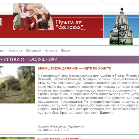
тво
Культура
Интервью
История
Видео
ПОСЛУШНИКИ
Монашеское делание — идти ко Христу
На египетской земле подвизались преподобные Павел Фивейск
Великий, Пахомий Великий, Макарий Великий, Паисий Великий 
отцы-пустынники Фиваиды. Сегодня коптское монашество стр
свою жизнь на основаниях, положенных некогда святыми древн
молитве, послушании, покаянии, постепенном восхождении от
строя к уединению. О современности монастырей Египта, уст
монашеского делания, близости египетского и русского монаш
рассказывает председатель Патриаршей комиссии по монаст
и монашеству Коптской Церкви, постоянный член Священного
Церкви, настоятель монастыря преподобного Павла Фивейског
пустыне близ Красного моря
епископ Даниил
.
диакон Александр Черепенин
22 мая 2026 г. 15:30