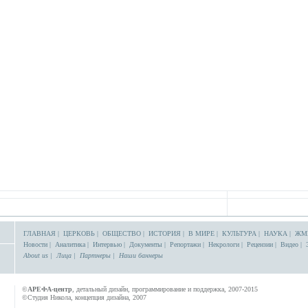
ГЛАВНАЯ
|
ЦЕРКОВЬ
|
ОБЩЕСТВО
|
ИСТОРИЯ
|
В МИРЕ
|
КУЛЬТУРА
|
НАУКА
|
ЖМ
Новости
|
Аналитика
|
Интервью
|
Документы
|
Репортажи
|
Некрологи
|
Рецензии
|
Видео
|
About us
|
Лица
|
Партнеры
|
Наши баннеры
©
АРЕФА-центр
, детальный дизайн, программирование и поддержка, 2007-2015
©Студия Никола, концепция дизайна, 2007