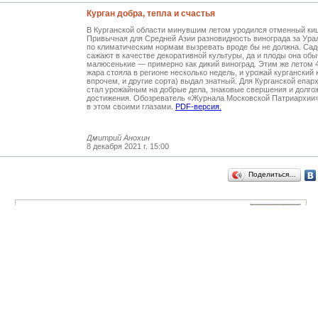
Курган добра, тепла и счастья
В Курганской области минувшим летом уродился отменный к
Привычная для Средней Азии разновидность винограда за Ура
по климатическим нормам вызревать вроде бы не должна. Сад
сажают в качестве декоративной культуры, да и плоды она обы
малюсенькие — примерно как дикий виноград. Этим же летом 
жара стояла в регионе несколько недель, и урожай курганский
впрочем, и другие сорта) выдал знатный. Для Курганской епарх
стал урожайным на добрые дела, знаковые свершения и долг
достижения. Обозреватель «Журнала Московской Патриархии
в этом своими глазами.
PDF-версия.
Дмитрий Анохин
8 декабря 2021 г. 15:00
Поделиться…