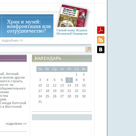
Свежий номер Журнала
Московской Патриархии
Пн
Вт
Ср
Чт
Пт
Сб
Вс
ий, Антоний
1
2
и многие другие
3
4
5
6
7
8
9
емится строить
ости: на
10
11
12
13
14
15
16
 общежительного
17
18
19
20
21
22
23
роении
ества
24
25
26
27
28
29
30
ырям
31
 Синода Коптской
о в Восточной
подробнее >>