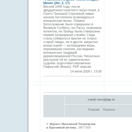
Меня» (Ин. 2, 17)
Весной 1946 года, после
двадцатишестилетнего запустения, в
Свято-­Троицкой Сергиевой лавре
начала постепенно возрождаться
монашеская жизнь. Первое
богослужение было совершено в
Великую Субботу, на Пасху зазвонили
колокола, на Троицу была совершена
первая патриаршая служба. Сюда
стала собираться братия не только
старой лавры, но и других закрытых
монастырей — исповедники веры,
пережившие гонения, наследники
монашеских традиций
дореволюционной России. Несколько
рассказов об их удивительных
судьбах подготовил иеромонах
Пафнутий (Фокин). PDF-версия.
14 июля 2026 г. 13:00
e-mail:
news@jmp.ru
Редакция
Подписка
©
Журнал Московской Патриархии
и Церковный вестник
, 2007-2026