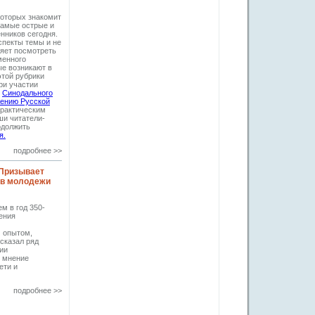
которых знакомит
самые острые и
нников сегодня.
спекты темы и не
яет посмотреть
менного
ые возникают в
этой рубрики
при участии
и
Синодального
жению Русской
практическим
и читатели-
одолжить
я.
подробнее >>
«Призывает
 в молодежи
м в год 350-
ения
 опытом,
сказал ряд
ии
е мнение
ети и
подробнее >>