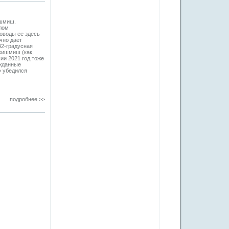
ишмиш.
лом
оводы ее здесь
чно дает
42-градусная
 кишмиш (как,
ии 2021 год тоже
ожданные
» убедился
подробнее >>