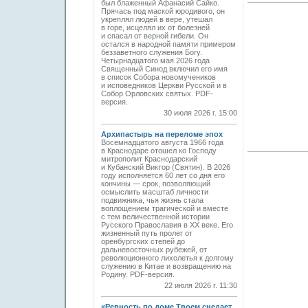
был блаженный Афанасий Сайко.
Прячась под маской юродивого, он
укреплял людей в вере, утешал
в горе, исцелял их от болезней
и спасал от верной гибели. Он
остался в народной памяти примером
беззаветного служения Богу.
Четырнадцатого мая 2026 года
Священный Синод включил его имя
в список Собора новомучеников
и исповедников Церкви Русской и в
Собор Орловских святых. PDF-
версия.
30 июля 2026 г. 15:00
Архипастырь на переломе эпох
Восемнадцатого августа 1966 года
в Краснодаре отошел ко Господу
митрополит Краснодарский
и Кубанский Виктор (Святин). В 2026
году исполняется 60 лет со дня его
кончины — срок, позволяющий
осмыслить масштаб личности
подвижника, чья жизнь стала
воплощением трагической и вместе
с тем величественной истории
Русского Православия в XX веке. Его
жизненный путь пролег от
оренбургских степей до
дальневосточных рубежей, от
революционного лихолетья к долгому
служению в Китае и возвращению на
Родину. PDF-версия.
22 июля 2026 г. 11:30
«Ревность по доме Твоем снедает