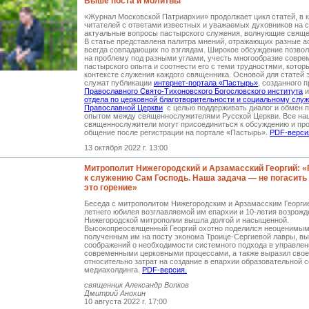
Выше поста и молитвы
«Журнал Московской Патриархии» продолжает цикл статей, в 
читателей с ответами известных и уважаемых духовников на 
актуальные вопросы пастырского служения, волнующие свяще
В статье представлена палитра мнений, отражающих разные а
всегда совпадающих по взглядам. Широкое обсуждение позвол
на проблему под разными углами, учесть многообразие совре
пастырского опыта и соотнести его с теми трудностями, котор
контексте служения каждого священника. Основой для статей 
служат публикации
интернет-портала «Пастырь»
, созданного 
Православного Свято-Тихоновского Богословского института
отдела по церковной благотворительности и социальному слу
Православной Церкви
с целью поддерживать диалог и обмен 
опытом между священнослужителями Русской Церкви. Все наш
священнослужители могут присоединиться к обсуждению и пр
общение после регистрации на портале «Пастырь».
PDF-верси
13 октября 2022 г. 13:00
Митрополит Нижегородский и Арзамасский Георгий: 
к служению Сам Господь. Наша задача — не погасить
это горение»
Беседа с митрополитом Нижегородским и Арзамасским Георгие
летнего юбилея возглавляемой им епархии и 10-летия возрожд
Нижегородской митрополии вышла долгой и насыщенной.
Высокопреосвященный Георгий охотно поделился неоценимым
полученным им на посту эконома Троице-Сергиевой лавры, вы
соображений о необходимости системного подхода в управлен
современными церковными процессами, а также выразил сво
относительно затрат на создание в епархии образовательной с
медиахолдинга.
PDF-версия.
священник Александр Волков
Дмитрий Анохин
10 августа 2022 г. 17:00