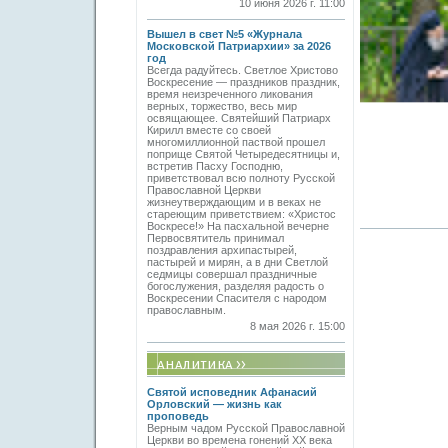
10 июня 2026 г. 11:00
Вышел в свет №5 «Журнала
Московской Патриархии» за 2026
год
Всегда радуйтесь. Светлое Христово
Воскресение — праздников праздник,
время неизреченного ликования
верных, торжество, весь мир
освящающее. Святейший Патриарх
Кирилл вместе со своей
многомиллионной паствой прошел
поприще Святой Четыредесятницы и,
встретив Пасху Господню,
приветствовал всю полноту Русской
Православной Церкви
жизнеутверждающим и в веках не
стареющим приветствием: «Христос
Воскресе!» На пасхальной вечерне
Первосвятитель принимал
поздравления архипастырей,
пастырей и мирян, а в дни Светлой
седмицы совершал праздничные
богослужения, разделяя радость о
Воскресении Спасителя с народом
православным.
8 мая 2026 г. 15:00
Святой исповедник Афанасий
Орловский — жизнь как
проповедь
Верным чадом Русской Православной
Церкви во времена гонений XX века