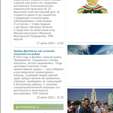
Сергеев уже много лет окормляет
московскую Психиатрическую
клиническую больницу № 13.
Выполняя свой пастырский долг, он
старается донести до пациентов,
страдающих психическими
заболеваниями, слово Божие.
О встречах с этими людьми,
о духовных причинах болезни
и средствах ее облегчения отец
Михаил рассказал «Журналу
Московской Патриархии». PDF-
версия.
27 июля 2026 г. 13:00
Храмы Донбасса как острова
спасения на войне
В 2014 году в Донбасс пришла война.
Предприятия, социальные службы,
магазины, аптеки закрывались. Тогда
центрами спасения стали
православные храмы — они собирали
и распределяли гуманитарную
помощь, снабжали людей горячей
едой, предоставляли им временное
убежище, занимались их эвакуацией
в безопасные районы. С началом
специальной военной операции эта
деятельность многократно
расширилась. PDF-версия.
19 июня 2026 г. 15:30