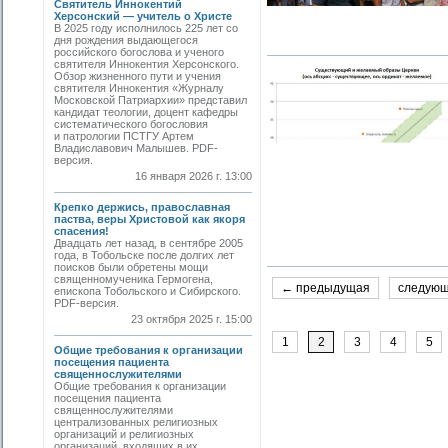
Святитель Иннокентий
Херсонский — учитель о Христе
В 2025 году исполнилось 225 лет со
дня рождения выдающегося
российского богослова и ученого
святителя Иннокентия Херсонского.
Обзор жизненного пути и учения
святителя Иннокентия «Журналу
Московской Патриархии» представил
кандидат теологии, доцент кафедры
систематического богословия
и патрологии ПСТГУ Артем
Владиславович Малышев. PDF-
версия.
16 января 2026 г. 13:00
Крепко держись, православная
паства, веры Христовой как якоря
спасения!
Двадцать лет назад, в сентябре 2005
года, в Тобольске после долгих лет
поисков были обретены мощи
священномученика Гермогена,
← предыдущая
следую
епископа Тобольского и Сибирского.
PDF-версия.
23 октября 2025 г. 15:00
1
2
3
4
5
Общие требования к организации
посещения пациента
священнослужителями
Общие требования к организации
посещения пациента
священнослужителями
централизованных религиозных
организаций и религиозных
организаций, входящих в их