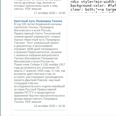
число духовных чад, многие из
которых причислены ныне к лику
святых. PDF-версия.
17 октября 2025 г. 13:00
Крестный путь Патриарха Тихона
В год 100-летия блаженной кончины
святителя Тихона, Патриарха
Московского и всея России,
Православный Свято-Тихоновский
гуманитарный университет открыл
портал «Крестный путь Патриарха
Тихона». Этот уникальный проект
в документах и фотографиях
отражает 2698 дней патриаршего
служения Первосвятителя, начиная
с момента избрания митрополита
Тихона (Беллавина) Патриархом
Московским и всея России на
Поместном Соборе 5 (18) ноября 1917
года до момента его упокоения 25
марта (7 апреля) 1925 года. О том, как
возникла идея портала и как он
устроен, рассказывает руководитель
проекта Дмитрий Павлов, научный
сотрудник Научно-
исследовательского отдела новейшей
истории Русской Православной
Церкви ПСТГУ и председатель
правления Научно-просветительского
фонда имени святого Патриарха
Тихона. PDF-версия.
14 октября 2025 г. 15:30