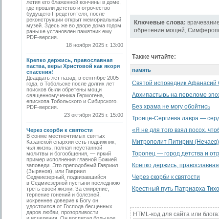
летия его блаженной кончины в доме,
где прошли детство и отрочество
будущего Предстоятеля, после
реконструкции открыт мемориальный
Ключевые слова:
врачевани
музей. Здесь же во дворе дома годом
обретение мощей
,
Симфероп
раньше установлен памятник ему.
PDF-версия.
18 ноября 2025 г. 13:00
Также читайте:
Крепко держись, православная
паства, веры Христовой как якоря
память
спасения!
Двадцать лет назад, в сентябре 2005
Святой исповедник Афанасий 
года, в Тобольске после долгих лет
поисков были обретены мощи
Архипастырь на переломе эпо
священномученика Гермогена,
епископа Тобольского и Сибирского.
Без храма не могу обойтись
PDF-версия.
23 октября 2025 г. 15:00
Троице-Сергиева лавра — сер
«Я не для того взял посох, что
Через скорби к святости
В сонме местночтимых святых
Митрополит Питирим (Нечаев)
Казанской епархии есть подвижник,
чья жизнь, полная неустанной
Торопец — город детства и от
молитвы и богообщения, — яркий
пример исполнения главной Божией
Крепко держись, православная 
заповеди. Это преподобный Гавриил
(Зырянов), или Гавриил
Через скорби к святости
Седмиезерный, подвизавшийся
в Седмиезерной пустыни последнюю
Крестный путь Патриарха Тих
треть своей жизни. За смирение,
терпение гонений и болезней,
искреннее доверие к Богу он
удостоился от Господа бесценных
даров любви, прозорливости
HTML-код для сайта или блога
и исцеления. Он воспитал большое