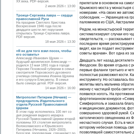
ХХ века. PDF-версия.
прилетали в основном на само
2 июля 2026 г. 13:00
Крымского моста у монастыря с
номерами. «На своих же автомо
Троице-Сергиева лавра — сердце
собеседник. — Украинцев на гр
православной Руси
паломников из США, Австралии
На праздник Светлого Христова
Воскресения 1946 года после
Рядом, на монастырской террит
двадцати шести лет поругания
открылась Троице-Сергиева лавра.
систематизируют случаи его чу
PDF-версия.
свидетельств, — рассказывает 
18 мая 2026 г. 13:30
последнее время регистрируем
видят, как он подает инструмен
«Я не для того взял посох, чтобы
советы врачам». Вот одна из ­з
его оставить»
Александр Иванович Щукин —
Двадцать лет назад десятилетн
будущий архиепископ Александр —
Феодосии. Во время отдыха с 
родился 13 мая 1891 года в городе
Порхове Псковской губернии в семье
первые фаланги третьего и четв
смотрителя Порховского духовного
полностью размозжил кости. Ка
училища священника Иоанна Щукина
инструменту. Но оставалась бо
и его супруги Елисаветы. В семье
было семеро детей. PDF-версия.
молитвы мать мальчика обратил
14 мая 2026 г. 16:00
иконку с частицей гроба святи
появился ноготь. На протяжени
Митрополит Питирим (Нечаев) —
фортепианном конкурсе «Север
председатель Издательского
Симферополь и заказала благо
отдела Русской Православной
Церкви
и медицинских документов, фот
В этом году исполнилось 100 лет со
совершенно здоровой рукой. С
дня рождения видного иерарха
католического священника из Ф
Русской Православной Церкви второй
половины XX столетия митрополита
несчастного случая. Есть в чис
Волоколамского и Юрьевского
которому небесная помощь свят
Питирима (Нечаева; 1926–2003).
позволявшей само­стоятельно 
Богослов, проповедник, специалист по