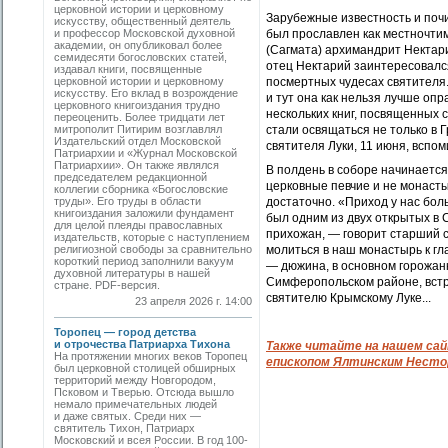
церковной истории и церковному
Зарубежные известность и почи
искусству, общественный деятель
и профессор Московской духовной
был прославлен как местночти
академии, он опубликовал более
(Сагмата) архимандрит Нектари
семидесяти богословских статей,
отец Нектарий заинтересовался
издавал книги, посвященные
церковной истории и церковному
посмертных чудесах святителя.
искусству. Его вклад в возрождение
и тут она как нельзя лучше оп
церковного книгоиздания трудно
нескольких книг, посвященных 
переоценить. Более тридцати лет
митрополит Питирим возглавлял
стали освящаться не только в Г
Издательский отдел Московской
святителя Луки, 11 июня, вспо
Патриархии и «Журнал Московской
Патриархии». Он также являлся
В полдень в соборе начинаетс
председателем редакционной
церковные певчие и не монасты
коллегии сборника «Богословские
труды». Его труды в области
достаточно. «Приход у нас бол
книгоиздания заложили фундамент
был одним из двух открытых в
для целой плеяды православных
прихожан, — говорит старший 
издательств, которые с наступлением
религиозной свободы за сравнительно
молиться в наш монастырь к гл
короткий период заполнили вакуум
— дюжина, в основном горожанк
духовной литературы в нашей
Симферопольском районе, встр
стране. PDF-версия.
святителю Крымскому Луке...
23 апреля 2026 г. 14:00
Торопец — город детства
и отрочества Патриарха Тихона
Также читайте на нашем са
На протяжении многих веков Торопец
епископом Ялтинским Несто
был церковной столицей обширных
территорий между Новгородом,
Псковом и Тверью. Отсюда вышло
немало примечательных людей
и даже святых. Среди них —
святитель Тихон, Патриарх
Московский и всея России. В год 100-