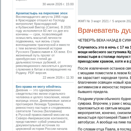
30 июля 2026 г. 15:00
Архипастырь на переломе эпох
Восемнадцатого августа 1966 года
в Краснодаре отошел ко Господу
ЖМП № 3 март 2021 / 5 апреля 2021
митрополит Краснодарский
и Кубанский Виктор (Святин). В 2026
Врачеватель ду
году исполняется 60 лет со дня его
кончины — срок, позволяющий
осмыслить масштаб личности
ЧЕТВЕРТЬ ВЕКА НАЗАД В С
подвижника, чья жизнь стала
воплощением трагической и вместе
Случилось это в ночь с 17 на
с тем величественной истории
Русского Православия в XX веке. Его
мощи небесного заступника К
жизненный путь пролег от
монастыря в столице полуостр
оренбургских степей до
приходским храмом, хотя и в
дальневосточных рубежей, от
революционного лихолетья к долгому
После извлечения останков св
служению в Китае и возвращению на
Родину. PDF-версия.
с мощами поместили в левом К
22 июля 2026 г. 11:30
не зарастает народная тропа. 
благочинии освящен новый хра
Без храма не могу обойтись
антиминсом и иконостас перен
Дневник — это одновременно
бывшего придела.
свидетельство жизни отдельного
человека и целого поколения, некая
Поздним утром обычного буднег
матрица эпохи. Дневниковые записи
сумрака. Впрочем, у раки с мо
протоиерея Леонида Туркевича,
ревностного пастыря и сподвижника
приложиться ко святым мощам 
святителя Тихона (Беллавина)
мероприятия, конечно, снизили
в Русской православной миссии на
монастыря протоиерей Павел Мо
Северо-Американском континенте,
представляют собой уникальный
автобусах. А вообще на пике п
документальный источник по
церковной истории России начала
По словам отца Павла, в после