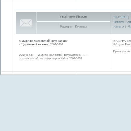
e-mail:
news@jmp.ru
ГЛАВНАЯ
|
Новости
|
Ан
Редакция
Подписка
About us
|
Ли
©
Журнал Московской Патриархии
©
АРЕФА-це
и Церковный вестник
, 2007-2026
©Студия Никол
Правила испол
www.jmp.ru
— Журнал Московской Патриархии в PDF
www.tserkov.info
— старая версия сайта, 2002-2008