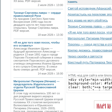
ХХ века. PDF-версия.
память
2 июля 2026 г. 13:00
Святой исповедник Афанасий 
Троице-Сергиева лавра — сердце
Архипастырь на переломе эпо
православной Руси
На праздник Светлого Христова
Без храма не могу обойтись
Воскресения 1946 года после
двадцати шести лет поругания
Троице-Сергиева лавра — сер
открылась Троице-Сергиева лавра.
PDF-версия.
«Я не для того взял посох, чт
18 мая 2026 г. 13:30
Митрополит Питирим (Нечаев)
«Я не для того взял посох, чтобы
Торопец — город детства и от
его оставить»
Александр Иванович Щукин —
Крепко держись, православная
будущий архиепископ Александр —
родился 13 мая 1891 года в городе
Через скорби к святости
Порхове Псковской губернии в семье
смотрителя Порховского духовного
Крестный путь Патриарха Тих
училища священника Иоанна Щукина
и его супруги Елисаветы. В семье
было семеро детей. PDF-версия.
14 мая 2026 г. 16:00
HTML-код для сайта или блога
Митрополит Питирим (Нечаев) —
председатель Издательского
отдела Русской Православной
Церкви
В этом году исполнилось 100 лет со
дня рождения видного иерарха
Русской Православной Церкви второй
половины XX столетия митрополита
Волоколамского и Юрьевского
Питирима (Нечаева; 1926–2003).
Богослов, проповедник, специалист по