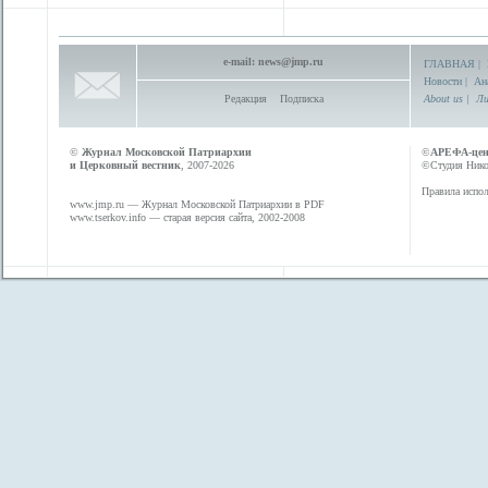
e-mail:
news@jmp.ru
ГЛАВНАЯ
|
Новости
|
Ан
Редакция
Подписка
About us
|
Ли
©
Журнал Московской Патриархии
©
АРЕФА-це
и Церковный вестник
, 2007-2026
©Студия Никол
Правила испол
www.jmp.ru
— Журнал Московской Патриархии в PDF
www.tserkov.info
— старая версия сайта, 2002-2008