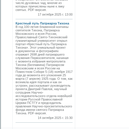
число духовных чад, многие из
которых причислены ныне к лику
святых. PDF-версия.
17 октября 2025 г. 13:00
Крестный путь Патриарха Тихона
В год 100-летия блаженной кончины
святителя Тихона, Патриарха
Московского и всея России,
Православный Свято-Тихоновский
гуманитарный университет открыл
портал «Крестный путь Патриарха
Тихона». Этот уникальный проект
в документах и фотографиях
отражает 2698 дней патриаршего
служения Первосвятителя, начиная
с момента избрания митрополита
Тихона (Беллавина) Патриархом
Московским и всея России на
Поместном Соборе 5 (18) ноября 1917
года до момента его упокоения 25
марта (7 апреля) 1925 года. О том, как
возникла идея портала и как он
устроен, рассказывает руководитель
проекта Дмитрий Павлов, научный
сотрудник Научно-
исследовательского отдела новейшей
истории Русской Православной
Церкви ПСТГУ и председатель
правления Научно-просветительского
фонда имени святого Патриарха
Тихона. PDF-версия.
14 октября 2025 г. 15:30