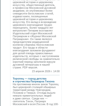
церковной истории и церковному
искусству, общественный деятель
и профессор Московской духовной
академии, он опубликовал более
семидесяти богословских статей,
издавал книги, посвященные
церковной истории и церковному
искусству. Его вклад в возрождение
церковного книгоиздания трудно
переоценить. Более тридцати лет
митрополит Питирим возглавлял
Издательский отдел Московской
Патриархии и «Журнал Московской
Патриархии». Он также являлся
председателем редакционной
коллегии сборника «Богословские
труды». Его труды в области
книгоиздания заложили фундамент
для целой плеяды православных
издательств, которые с наступлением
религиозной свободы за сравнительно
короткий период заполнили вакуум
духовной литературы в нашей
стране. PDF-версия.
23 апреля 2026 г. 14:00
Торопец — город детства
и отрочества Патриарха Тихона
На протяжении многих веков Торопец
был церковной столицей обширных
территорий между Новгородом,
Псковом и Тверью. Отсюда вышло
немало примечательных людей
и даже святых. Среди них —
святитель Тихон, Патриарх
Московский и всея России. В год 100-