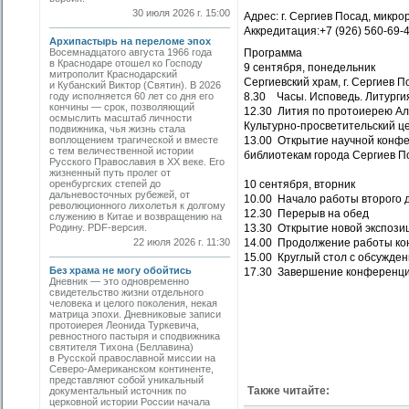
30 июля 2026 г. 15:00
Адрес: г. Сергиев Посад, микро
Аккредитация:+7 (926) 560-69-
Архипастырь на переломе эпох
Восемнадцатого августа 1966 года
Программа
в Краснодаре отошел ко Господу
9 сентября, понедельник
митрополит Краснодарский
Сергиевский храм, г. Сергиев П
и Кубанский Виктор (Святин). В 2026
году исполняется 60 лет со дня его
8.30 Часы. Исповедь. Литурги
кончины — срок, позволяющий
12.30 Лития по протоиерею А
осмыслить масштаб личности
Культурно-просветительский це
подвижника, чья жизнь стала
воплощением трагической и вместе
13.00 Открытие научной конфе
с тем величественной истории
библиотекам города Сергиев П
Русского Православия в XX веке. Его
жизненный путь пролег от
оренбургских степей до
10 сентября, вторник
дальневосточных рубежей, от
10.00 Начало работы второго
революционного лихолетья к долгому
12.30 Перерыв на обед
служению в Китае и возвращению на
Родину. PDF-версия.
13.30 Открытие новой экспози
22 июля 2026 г. 11:30
14.00 Продолжение работы к
15.00 Круглый стол с обсужден
Без храма не могу обойтись
17.30 Завершение конференц
Дневник — это одновременно
свидетельство жизни отдельного
человека и целого поколения, некая
матрица эпохи. Дневниковые записи
протоиерея Леонида Туркевича,
ревностного пастыря и сподвижника
святителя Тихона (Беллавина)
в Русской православной миссии на
Северо-Американском континенте,
представляют собой уникальный
Также читайте:
документальный источник по
церковной истории России начала