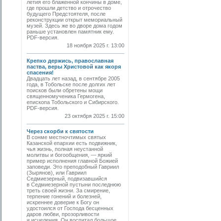
летия его блаженной кончины в доме,
где прошли детство и отрочество
будущего Предстоятеля, после
реконструкции открыт мемориальный
музей. Здесь же во дворе дома годом
раньше установлен памятник ему.
PDF-версия.
18 ноября 2025 г. 13:00
Крепко держись, православная
паства, веры Христовой как якоря
спасения!
Двадцать лет назад, в сентябре 2005
года, в Тобольске после долгих лет
поисков были обретены мощи
священномученика Гермогена,
епископа Тобольского и Сибирского.
PDF-версия.
23 октября 2025 г. 15:00
Через скорби к святости
В сонме местночтимых святых
Казанской епархии есть подвижник,
чья жизнь, полная неустанной
молитвы и богообщения, — яркий
пример исполнения главной Божией
заповеди. Это преподобный Гавриил
(Зырянов), или Гавриил
Седмиезерный, подвизавшийся
в Седмиезерной пустыни последнюю
треть своей жизни. За смирение,
терпение гонений и болезней,
искреннее доверие к Богу он
удостоился от Господа бесценных
даров любви, прозорливости
и исцеления. Он воспитал большое