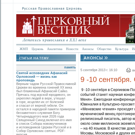
ЖМП
Церковь
Аналитика
Новости
Анонсы
Общество
Культура
И
память
5 сентября 2013 г. 16:10
в
Святой исповедник Афанасий
Орловский — жизнь как
9 -10 сентября.
проповедь
Верным чадом Русской Православной
Церкви во времена гонений XX века
9 -10 сентября в Сергиевом П
был блаженный Афанасий Сайко.
событий станет научная конф
Прячась под маской юродивого, он
укреплял людей в вере, утешал
Меня». Ежегодная конференция
в горе, исцелял их от болезней
Ювеналия в Культурно-просвет
и спасал от верной гибели. Он
«Меневские чтения» проходят в
остался в народной памяти примером
беззаветного служения Богу.
мученический венец протоиере
Четырнадцатого мая 2026 года
религиозный писатель, автор к
Священный Синод включил его имя
около семи миллионов экземпля
в список Собора новомучеников
и исповедников Церкви Русской и в
– на 40 языков. В качестве до
Собор Орловских святых. PDF-
Москвы, Московской и других е
версия.