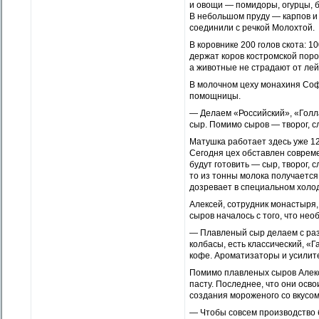
и овощи — помидоры, огурцы, б
В небольшом пруду — карпов и 
соединили с речкой Молохтой.
В коровнике 200 голов скота: 1
держат коров костромской пор
а животные не страдают от лей
В молочном цеху монахиня Соф
помощницы.
— Делаем «Российский», «Голл
сыр. Помимо сыров — творог, сл
Матушка работает здесь уже 12 
Сегодня цех обставлен соврем
будут готовить — сыр, творог, 
то из тонны молока получается
дозревает в специальном холо
Алексей, сотрудник монастыря,
сыров началось с того, что н
— Плавленый сыр делаем с раз
колбасы, есть классический, «
кофе. Ароматизаторы и усилит
Помимо плавленых сыров Алекс
пасту. Последнее, что они осв
создания мороженого со вкусом
— Чтобы совсем производство 