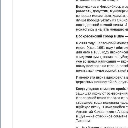
Вернувшись в Новосибирск, я за
работать, допустим, в универси
вопросах монастырю, храмам, е
лучше вообще уехать из Сибири,
повседневной земной жизни. И
монастырь и начать монашески
Воскресенский собор в Шуе —
К 2000 году Шартомский монас
много. Уже в 1991 году к обит
для него в 1655 году иконопис
эпидемии чумы, написал Шуйск
уже во время написания — икон
ножку поставил на колено лево
почитаться чудотворной, к ней 
Именно эта икона вдохновила ш
церковных ценностей обнаружи
Когда уездная комиссия прибыл
защищая икону от осквернения
с половиной веков спасала от 
страшнее, когда половина нас
Шуйскую икону. В начавшейся с
Авксентий Калашников и Анаст
в Шуе — не стихийное событие,
Тихоном:
«…Мы должны именно теперь 