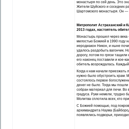
монастыря по сей день. Это зн
Жители Шуйского и соседних р
Шартомского монастыря. Он — 
Митрополит Астраханский и 
2013 годах, настоятель обите
Монастырь прошел через века —
милостью Божией в 1990 году 
иеродиакон Никон, и ныне почи
удалось раздобыть вагончик. Н
дорогу, потом по грязи тащили 
его наконец поставили и кое-к
обитель возрождалась. Каждый
Когда к нам начали приезжать 
нужно было обустроить храм. 
состоялось первое богослужени
денег не было. Тогда мы пошли 
собран материал для печи. Во 
градуса. Руки немели, трудно б
Молитва сплотила всех, кто пр
С Божией помощью, под покро
архимандрита Наума (Байбород
появлялись подворья, приходил