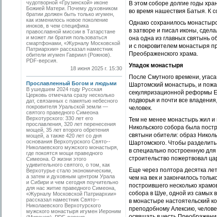
чудотворной «Грузинской» иконе
В этом соборе долгие годы хр
Божией Матери. Почему духовником
во время нашествия Батыя. К с
братии должен быть только игумен,
как изменилось новое поколение
Однако сохранилось монастырс
иноков, в чем специфика
в затворе и писал иконы, сдел
православной миссии в Татарстане
и может ли братия пользоваться
она одна из главных святынь о
смартфонами, «Журналу Московской
и с покровителем монастыря п
Патриархии» рассказал наместник
Преображенского храма.
обители игумен Гавриил (Рожнов).
PDF-версия.
Упадок монастыря
18 июня 2025 г. 15:30
После Смутного времени, угас
Прославленный Богом и людьми
Шартомский монастырь, и пожар
В ушедшем 2024 году Русская
секуляризационной реформы Ека
Церковь отмечала сразу несколько
подворья и почти все владения
дат, связанных с памятью небесного
покровителя Уральской земли —
человек.
святого праведного ­Симеона
Верхотурского: 330 лет его
Тем не менее монастырь жил и 
прославления, 320 лет перенесения
Никольского собора была постр
мощей, 35 лет второго обретения
святыни обители: образ Никол
мощей, а также 420 лет со дня
основания Верхотурского Свято-­
Шартомского. Чтобы разделить
Николаевского мужского монастыря,
в специально построенную для 
где покоятся мощи праведного
строительство пожертвовал ца
Симеона. О жизни этого
удивительного святого, о том, как
Еще через полтора десятка лет
Верхотурье стало экономическим,
а затем и духовным центром Урала
чем на век и закончилось толь
и Сибири и чем сегодня поучительно
построившего несколько храмов
для нас житие праведного Симеона,
собора в Шуе, одной из самых в
«Журналу Московской Патриархии»
рассказал наместник Свято-­
в монастыре настоятельский кор
Николаевского Верхотурского
преподобному Алексию, человек
мужского монастыря игумен Иероним
освящать в честь Преображени