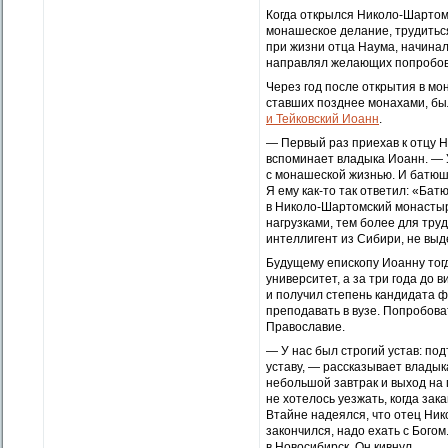
Когда открылся Николо-Шартом
монашеское делание, трудиться
при жизни отца Наума, начинал 
направлял желающих попробова
Через год после открытия в мо
ставших позднее монахами, б
и Тейковский Иоанн
.
— Первый раз приехав к отцу На
вспоминает владыка Иоанн. — 
с монашеской жизнью. И батюшк
Я ему как-то так ответил: «Бат
в Николо-Шартомский монастыр
нагрузками, тем более для тру
интеллигент из Сибири, не выде
Будущему епископу Иоанну тогд
университет, а за три года до
и получил степень кандидата 
преподавать в вузе. Попробова
Православие.
— У нас был строгий устав: по
уставу, — рассказывает владык
небольшой завтрак и выход на 
не хотелось уезжать, когда зак
Втайне надеялся, что отец Ник
закончился, надо ехать с Богом
в Новосибирск. Он кивнул.