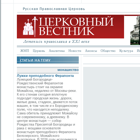
ЖМП
Церковь
Аналитика
Новости
Анонсы
Общество
Культура
И
монашество
Лужки преподобного Ферапонта
Лужецкий Богородице-
Рождественский Ферапонтов
монастырь стоит на окраине
Можайска, недалеко от Москвы-реки.
К его стенам сегодня вплотную
подходит городская жизнь: дороги,
жилые дома, стадион, движется поток
машин, в том числе и к Бородинскому
полю, что находится неподалеку.
Сама обитель принадлежит Можайску
не современному, а древнему. В
центре монастыря — собор
Рождества Пресвятой Богородицы и
рака с мощами основателя
монастыря преподобного Ферапонта
Белозерского, Можайского
чудотворца. В 2026 году исполняется