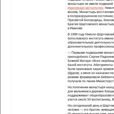
монастыри не имели подворий 
Ивановская митрополия
, Нико
восемь. Монастырь восстановил
в полуразрушенном состоянии,
Пресвятой Богородицы, благове
Братия Шартомского монастыря
в Иванове.
В 1998 году Николо-Шартомски
богословского института имен
образовательную деятельность
дополнительного профессионал
— Первыми подворьями монасты
преподобного Сергия Радонежск
Божией Матери «Всех скорбящи
базой института. Абитуриенты
были прихожане наших храмов 
(Щуров), а меня он назначил п
режиме формировали библиотеку
получали по линии Министерств
На попечении монастыря наход
для мальчиков в деревне Клеще
поддерживает общеобразовател
учатся около 50 воспитанниц. 
На сегодняшний день в Шартомс
человек — это братия, живущая
Из монастыря вышли семь архи