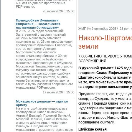
600 лет со дня его преставления.
PDF-версия.
26 июня 2026 г. 15:00
Преподобные Иулиания и
Евпраксия — «благочестия
наставницы богомудрые»
ЖМП № 9 сентябрь 2025 / 23 сентяб
В 2025–2026 годах Московский
Зачатьевский ставропигиальный
Николо-Шартом
женский монастырь отмечает
памятные даты: 25 лет прославления
земли
преподобных Иулиании и Евпраксии,
сестер святителя Алексия,
Митрополита Московского,
первоначальниц обители, и 30 лет
К 600-ЛЕТИЮ ПЕРВОГО УПОМ
возрождения после безбожного
ВОЗРОЖДЕНИЯ
лихолетья. Корреспондент «Журнала
Московской Патриархии» расспросил
В духовной грамоте 1425 год
матушку-настоятельницу об этих
владения Спасо-Евфимиеву м
исторических датах, о преподобных
основательницах обители, о новой
Шартомской обители грамоту 
жизни Зачатьевского монастыря, а
на то, что монастырь в то вр
также о путях развития современного
находим первое письменное у
монашества. PDF-версия.
17 июня 2026 г. 15:00
Предание гласит, что, когда в 
север, за Суздаль, то у места
Монашеское делание — идти ко
сияние. Подойдя ближе, они н
Христу
Чудотворца как защитника с ме
На египетской земле подвизались
преподобные Павел Фивейский,
иконы. Через некоторое время и
Антоний Великий, Пахомий Великий,
этих рек и вырос Николо-Шарт
Макарий Великий, Паисий Великий
посвящение обители.
и многие другие отцы-пустынники
Фиваиды. Сегодня коптское
Шуйские князья
монашество стремится строить свою