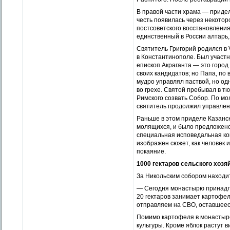
В правой части храма — придел
честь появилась через некотор
постсоветского восстановления
единственный в России алтарь
Святитель Григорий родился в 
в Константинополе. Был участн
епископ Акраганта — это горо
своих кандидатов; но Папа, по
мудро управлял паствой, но о
во грехе. Святой пребывал в 
Римского созвать Собор. По мо
святитель продолжил управлен
Раньше в этом приделе Казанс
молящихся, и было предложено
специальная исповедальная ком
изображен сюжет, как человек 
покаяние.
1000 гектаров сельского хозя
За Никольским собором находи
— Сегодня монастырю принадле
20 гектаров занимает картофел
отправляем на СВО, оставшеес
Помимо картофеля в монастыре 
культуры. Кроме яблок растут 