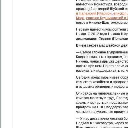
наместник монастыря, возроди
правящий архиерей Шуйской еп
и Палехский Иларион
,
епископ
Марк
,
епископ Кудымкарский и
покое в Николо-Шартомском мо
Первым наместником обители с 
Никон. С 2012 года Николо-Ша
архимандрит Филипп (Понамарч
В чем секрет масштабной де
— Самое сложное в управлении 
Когда он живет как организм, о
Никона, монастырь уже действо
начато при нем. На его плечи 
развивать и поддерживать то, 
Сегодня монастырь имеет обра
сельского хозяйства и продов
и из других регионов, и предс
Опираясь на многочисленные о
сочетая молитву и труд. Благо
храмы и монастыри продуктами
продукты на СВО, поддерживае
чистые и натуральные продукт
— У нас достаточно жесткий б
Подъем в 5 часов утра, через
Шартомскому, полунощница, лит