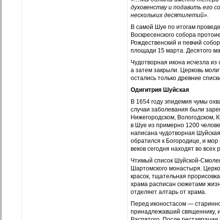
духовенству и подавить его с
нескольких десятилетий».
В самой Шуе по итогам провед
Воскресенского собора протои
Рождественский и певчий собор
площади 15 марта. Десятого ма
Чудотворная икона исчезла из с
а затем закрыли. Церковь моли
остались только древние списк
Одигитрия Шуйская
В 1654 году эпидемия чумы ох
случаи заболевания были зарег
Нижегородском, Вологодском, К
в Шуе из примерно 1200 челове
написана чудотворная Шуйская
обратился к Богородице, и мор
веков сегодня находят во всех 
Чтимый список Шуйской-Смолен
Шартомского монастыря. Церк
красок, тщательная прорисовк
храма расписан сюжетами жизн
отделяет алтарь от храма.
Перед иконостасом — старинное
принадлежавший священнику, и 
Распятого. После реставрации 