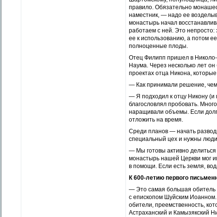
правило. Обязательно монашес
наместник, — надо ее возделыва
монастырь начал восстанавлива
работаем с ней. Это непросто: 
ее к использованию, а потом е
полноценные плоды.
Отец Филипп пришел в Николо-
Наума. Через несколько лет он
проектах отца Никона, которые
— Как принимали решение, чем
— Я подходил к отцу Никону (и 
благословлял пробовать. Много
наращивали объемы. Если долго
отложить на время.
Среди планов — начать разводи
специальный цех и нужны люди
— Мы готовы активно делиться
монастырь нашей Церкви мог име
в помощи. Если есть земля, вод
К 600-летию первого письме
— Это самая большая обитель 
с епископом Шуйским Иоанном. 
обители, преемственность, кот
Астраханский и Камызякский Ни