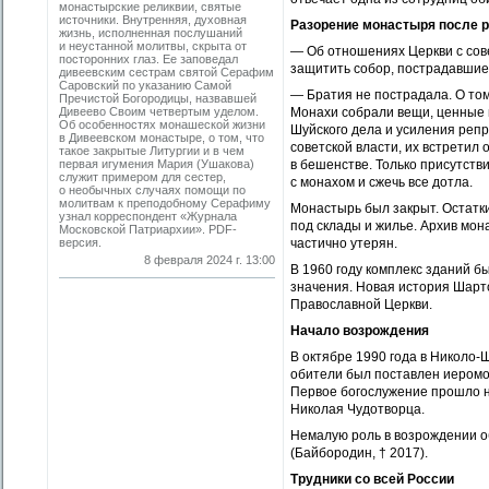
монастырские реликвии, святые
источники. Внутренняя, духовная
Разорение монастыря после 
жизнь, исполненная послушаний
и неустанной молитвы, скрыта от
— Об отношениях Церкви с сов
посторонних глаз. Ее заповедал
защитить собор, пострадавшие 
дивеевским сестрам святой Серафим
Саровский по указанию Самой
— Братия не пострадала. О том,
Пречистой Богородицы, назвавшей
Дивеево Своим четвертым уделом.
Монахи собрали вещи, ценные пр
Об особенностях монашеской жизни
Шуйского дела и усиления реп
в Дивеевском монастыре, о том, что
советской власти, их встрети
такое закрытые Литургии и в чем
первая игумения Мария (Ушакова)
в бешенстве. Только присутст
служит примером для сестер,
с монахом и сжечь все дотла.
о необычных случаях помощи по
молитвам к преподобному Серафиму
Монастырь был закрыт. Остатки
узнал корреспондент «Журнала
под склады и жилье. Архив мон
Московской Патриархии». PDF-
версия.
частично утерян.
8 февраля 2024 г. 13:00
В 1960 году комплекс зданий 
значения. Новая история Шарто
Православной Церкви.
Начало возрождения
В октябре 1990 года в Николо
обители был поставлен иеромо
Первое богослужение прошло н
Николая Чудотворца.
Немалую роль в возрождении о
(Байбородин, † 2017).
Трудники со всей России