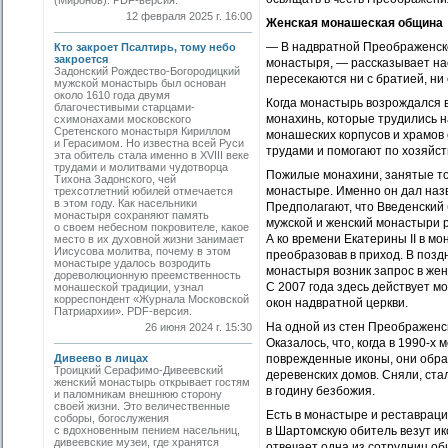
(Миронов). PDF-версия.
12 февраля 2025 г. 16:00
Женская монашеская община
— В надвратной Преображенско
Кто закроет Псалтирь, тому небо
закроется
монастыря, — рассказывает на
Задонский Рождество-Богородицкий
пересекаются ни с братией, ни 
мужской монастырь был основан
около 1610 года двумя
Когда монастырь возрождался в
благочестивыми старцами-
монахинь, которые трудились н
схимонахами московского
Сретенского монастыря Кириллом
монашеских корпусов и храмов
и Герасимом. Но известна всей Руси
трудами и помогают по хозяйст
эта обитель стала именно в XVIII веке
трудами и молитвами чудотворца
Пожилые монахини, занятые то
Тихона Задонского, чей
монастыре. Именно он дал назв
трехсотлетний юбилей отмечается
в этом году. Как насельники
Предполагают, что Введенский
монастыря сохраняют память
мужской и женский монастыри р
о своем небесном покровителе, какое
А ко времени Екатерины II в м
место в их духовной жизни занимает
Иисусова молитва, почему в этом
преобразовав в приход. В позд
монастыре удалось возродить
монастыря возник запрос в жен
дореволюционную преемственность
С 2007 года здесь действует м
монашеской традиции, узнал
корреспондент «Журнала Московской
окон надвратной церкви.
Патриархии». PDF-версия.
На одной из стен Преображенс
26 июня 2024 г. 15:30
Оказалось, что, когда в 1990-
Дивеево в лицах
поврежденные иконы, они обрат
Троицкий Серафимо-Дивеевский
деревенских домов. Сняли, ста
женский монастырь открывает гостям
в годину безбожия.
и паломникам внешнюю сторону
своей жизни. Это величественные
Есть в монастыре и реставрацио
соборы, богослужения
с вдохновенным пением насельниц,
в Шартомскую обитель везут ик
дивеевские музеи, где хранятся
отвечает одна из сотрудниц об