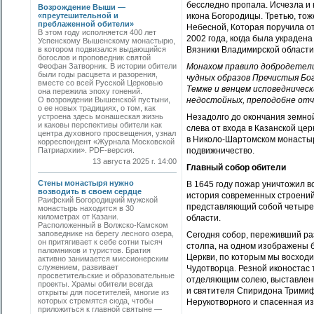
бесследно пропала. Исчезла и
Возрождение Выши —
«преутешительной и
икона Богородицы. Третью, то
преблаженной обители»
Небесной, Которая поручила от
В этом году исполняется 400 лет
2002 года, когда была украдена
Успенскому Вышенскому монастырю,
в котором подвизался выдающийся
Вязники Владимирской области,
богослов и проповедник святой
Феофан Затворник. В истории обители
Монахом правило добродетели 
были годы расцвета и разорения,
чудных образов Пречистыя Бо
вместе со всей Русской Церковью
Темже и венцем исповеднически
она пережила эпоху гонений.
О возрождении Вышенской пустыни,
недостойных, преподобне отче
о ее новых традициях, о том, как
устроена здесь монашеская жизнь
Незадолго до окончания земной
и каковы перспективы обители как
слева от входа в Казанской це
центра духовного просвещения, узнал
в Николо-Шартомском монастыр
корреспондент «Журнала Московской
Патриархии». PDF-версия.
подвижничество.
13 августа 2025 г. 14:00
Главный собор обители
Стены монастыря нужно
В 1645 году пожар уничтожил в
возводить в своем сердце
история современных строений 
Раифский Богородицкий мужской
представляющий собой четырех
монастырь находится в 30
километрах от Казани.
области.
Расположенный в Волжско-Камском
заповеднике на берегу лесного озера,
Сегодня собор, переживший раз
он притягивает к себе сотни тысяч
столпа, на одном изображены б
паломников и туристов. Братия
Церкви, по которым мы восходи
активно занимается миссионерским
служением, развивает
Чудотворца. Резной иконостас 
просветительские и образовательные
отделяющим солею, выставлены
проекты. Храмы обители всегда
и святителя Спиридона Тримиф
открыты для посетителей, многие из
которых стремятся сюда, чтобы
Нерукотворного и спасенная и
приложиться к главной святыне —