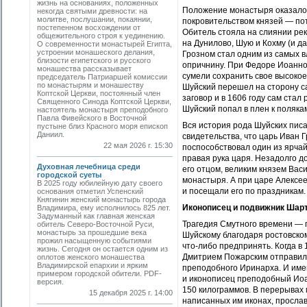
жизнь на основаниях, положенных
Положение монастыря оказалос
некогда святыми древности: на
молитве, послушании, покаянии,
покровительством князей — пот
постепенном восхождении от
Обитель стояла на слиянии рек
общежительного строя к уединению.
на Дунилово, Шую и Кохму (и да
О современности монастырей Египта,
устроении монашеского делания,
Грозном стал одним из самых в
близости египетского и русского
опричнину. При Федоре Иоаннов
монашества рассказывает
сумели сохранить свое высокое
председатель Патриаршей комиссии
по монастырям и монашеству
Шуйский перешел на сторону са
Коптской Церкви, постоянный член
заговор и в 1606 году сам стал
Священного Синода Коптской Церкви,
Шуйский попал в плен к полякам,
настоятель монастыря преподобного
Павла Фивейского в Восточной
Вся история рода Шуйских пис
пустыне близ Красного моря епископ
Даниил.
свидетельства, что царь Иван 
22 мая 2026 г. 15:30
поспособствовал один из ярча
правая рука царя. Незадолго 
Духовная лечебница среди
его отцом, великим князем Васи
городской суеты
монастыря. А при царе Алексе
В 2025 году юбилейную дату своего
и посещали его по праздникам.
основания отметил Успенский
Княгинин женский монастырь города
Иконописец и подвижник Шар
Владимира, ему исполнилось 825 лет.
Задуманный как главная женская
Трагедия Смутного времени — п
обитель Северо-Восточной Руси,
монастырь за прошедшие века
Шуйскому благодаря ростовско
прожил насыщенную событиями
что-либо предпринять. Когда в
жизнь. Сегодня он остается одним из
Дмитрием Пожарским отправило
оплотов женского монашества
Владимирской епархии и ярким
преподобного Иринарха. И имен
примером городской обители. PDF-
и иконописец преподобный Иоа
версия.
150 килограммов. В перерывах 
15 декабря 2025 г. 14:00
написанных им иконах, прослав