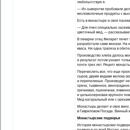
любопытствую я.
— Из сыворотки пробовали дел
кисломолочные продукты с выс
Есть в монастыре и своя пасека
— Для пчел специально засеив
цветочный мед, — рассказывае
В пекарне отец Филарет печет 
разработали сами монахи. На н
кваса. Ни одна трапеза в обите
Производство хлеба далось мо
и результат потом узнают толь
почти трех лет. Рецепт монаст
Перечислить все, что еще про
сыров, двумя видами молока (ко
и перепелиные. Производят нес
ореха, тыквенное, виноградное,
гречневая, пшеничная, ячменная
и цельнозерновая крупного по
Мед натуральный или с орехами
Монастырь делает и свое вино 
в Гавриловом Посаде. Винный м
Монастырские подворья
История монастырских подвори
подворья по всей России, одно