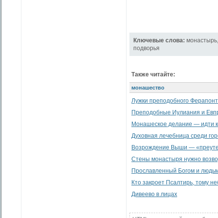
Ключевые слова:
монастырь
подворья
Также читайте:
монашество
Лужки преподобного Ферапон
Преподобные Иулиания и Евпр
Монашеское делание — идти к
Духовная лечебница среди гор
Возрождение Выши — «преуте
Стены монастыря нужно возво
Прославленный Богом и людь
Кто закроет Псалтирь, тому не
Дивеево в лицах