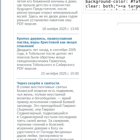
летия его блаженной кончины в доме,
где прошли детство и отрочество
будущего Предстоятеля, после
реконструкции открыт мемориальный
музей. Здесь же во дворе дома годом
раньше установлен памятник ему.
PDF-версия.
18 ноября 2025 г. 13:00
Крепко держись, православная
паства, веры Христовой как якоря
спасения!
Двадцать лет назад, в сентябре 2005
года, в Тобольске после долгих лет
поисков были обретены мощи
священномученика Гермогена,
епископа Тобольского и Сибирского.
PDF-версия.
23 октября 2025 г. 15:00
Через скорби к святости
В сонме местночтимых святых
Казанской епархии есть подвижник,
чья жизнь, полная неустанной
молитвы и богообщения, — яркий
пример исполнения главной Божией
заповеди. Это преподобный Гавриил
(Зырянов), или Гавриил
Седмиезерный, подвизавшийся
в Седмиезерной пустыни последнюю
треть своей жизни. За смирение,
терпение гонений и болезней,
искреннее доверие к Богу он
удостоился от Господа бесценных
даров любви, прозорливости
и исцеления. Он воспитал большое