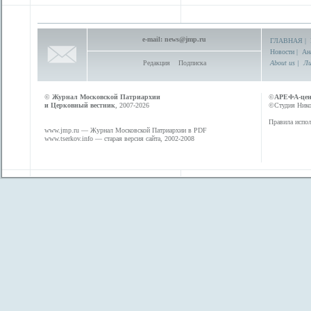
e-mail:
news@jmp.ru
ГЛАВНАЯ
|
Новости
|
Ан
Редакция
Подписка
About us
|
Ли
©
Журнал Московской Патриархии
©
АРЕФА-це
и Церковный вестник
, 2007-2026
©Студия Никол
Правила испол
www.jmp.ru
— Журнал Московской Патриархии в PDF
www.tserkov.info
— старая версия сайта, 2002-2008