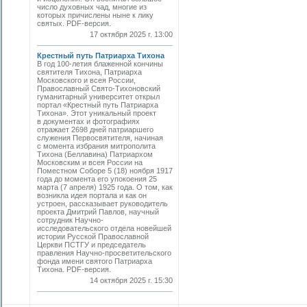
число духовных чад, многие из
которых причислены ныне к лику
святых. PDF-версия.
17 октября 2025 г. 13:00
Крестный путь Патриарха Тихона
В год 100-летия блаженной кончины
святителя Тихона, Патриарха
Московского и всея России,
Православный Свято-Тихоновский
гуманитарный университет открыл
портал «Крестный путь Патриарха
Тихона». Этот уникальный проект
в документах и фотографиях
отражает 2698 дней патриаршего
служения Первосвятителя, начиная
с момента избрания митрополита
Тихона (Беллавина) Патриархом
Московским и всея России на
Поместном Соборе 5 (18) ноября 1917
года до момента его упокоения 25
марта (7 апреля) 1925 года. О том, как
возникла идея портала и как он
устроен, рассказывает руководитель
проекта Дмитрий Павлов, научный
сотрудник Научно-
исследовательского отдела новейшей
истории Русской Православной
Церкви ПСТГУ и председатель
правления Научно-просветительского
фонда имени святого Патриарха
Тихона. PDF-версия.
14 октября 2025 г. 15:30