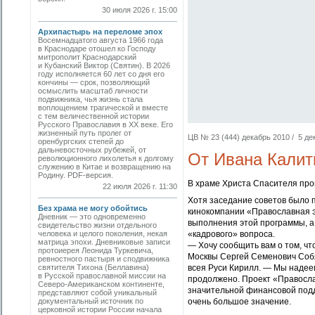
30 июля 2026 г. 15:00
Архипастырь на переломе эпох
Восемнадцатого августа 1966 года
в Краснодаре отошел ко Господу
митрополит Краснодарский
и Кубанский Виктор (Святин). В 2026
году исполняется 60 лет со дня его
кончины — срок, позволяющий
осмыслить масштаб личности
подвижника, чья жизнь стала
воплощением трагической и вместе
с тем величественной истории
Русского Православия в XX веке. Его
жизненный путь пролег от
ЦВ № 23 (444) декабрь 2010 / 5 дек
оренбургских степей до
дальневосточных рубежей, от
От Ивана Калит
революционного лихолетья к долгому
служению в Китае и возвращению на
Родину. PDF-версия.
В храме Христа Спасителя пр
22 июля 2026 г. 11:30
Хотя заседание советов было 
Без храма не могу обойтись
кинокомпании «Православная э
Дневник — это одновременно
выполнения этой программы, а 
свидетельство жизни отдельного
человека и целого поколения, некая
«кадрового» вопроса.
матрица эпохи. Дневниковые записи
— Хочу сообщить вам о том, чт
протоиерея Леонида Туркевича,
Москвы Сергей Семенович Собя
ревностного пастыря и сподвижника
святителя Тихона (Беллавина)
всея Руси Кирилл. — Мы надеем
в Русской православной миссии на
продолжено. Проект «Правосла
Северо-Американском континенте,
значительной финансовой подд
представляют собой уникальный
документальный источник по
очень большое значение.
церковной истории России начала