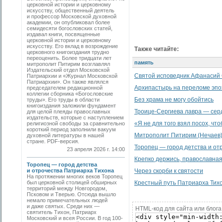
церковной истории и церковному
искусству, общественный деятель
и профессор Московской духовной
академии, он опубликовал более
семидесяти богословских статей,
издавал книги, посвященные
церковной истории и церковному
искусству. Его вклад в возрождение
Также читайте:
церковного книгоиздания трудно
переоценить. Более тридцати лет
память
митрополит Питирим возглавлял
Издательский отдел Московской
Святой исповедник Афанасий 
Патриархии и «Журнал Московской
Патриархии». Он также являлся
Архипастырь на переломе эпо
председателем редакционной
коллегии сборника «Богословские
Без храма не могу обойтись
труды». Его труды в области
книгоиздания заложили фундамент
Троице-Сергиева лавра — сер
для целой плеяды православных
издательств, которые с наступлением
«Я не для того взял посох, чт
религиозной свободы за сравнительно
короткий период заполнили вакуум
Митрополит Питирим (Нечаев)
духовной литературы в нашей
стране. PDF-версия.
Торопец — город детства и от
23 апреля 2026 г. 14:00
Крепко держись, православная
Торопец — город детства
и отрочества Патриарха Тихона
Через скорби к святости
На протяжении многих веков Торопец
был церковной столицей обширных
Крестный путь Патриарха Тих
территорий между Новгородом,
Псковом и Тверью. Отсюда вышло
немало примечательных людей
и даже святых. Среди них —
HTML-код для сайта или блога
святитель Тихон, Патриарх
Московский и всея России. В год 100-