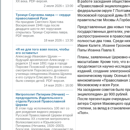
ХХ века. PDF-версия.
В работе заседания обществен
2 июля 2026 г. 13:00
«Православной энциклопедии»
федеральном округе Г.Полтавч
Троице-Сергиева лавра — сердце
Московской городской думы В.
православной Руси
правительстве Москвы А.Горбе
На праздник Светлого Христова
Воскресения 1946 года после
Представленные два новых том
двадцати шести лет поругания
государственных деятелях, уче
открылась Троице-Сергиева лавра.
PDF-версия.
распространенное в православ
18 мая 2026 г. 13:30
полностью два тома. Среди ни
Иване Калите, Иоанне Грозном…
«Я не для того взял посох, чтобы
Папы Иоанна Павла II.
его оставить»
Александр Иванович Щукин —
Планы, заявленные Церковно-
будущий архиепископ Александр —
масштабами. Кроме того, что в
родился 13 мая 1891 года в городе
продолжается научно-исследов
Порхове Псковской губернии в семье
смотрителя Порховского духовного
изданий, создание электронно
училища священника Иоанна Щукина
каноническому праву. Осенью 
и его супруги Елисаветы. В семье
кинокомпании «Православная э
было семеро детей. PDF-версия.
Московскому и всея Руси.
14 мая 2026 г. 16:00
На заседании советов было пр
энциклопедии» до 900 рублей.
Митрополит Питирим (Нечаев) —
председатель Издательского
После презентации очередных 
отдела Русской Православной
актера Сергея Маковецкого орд
Церкви
cтепени, за вклад в становлен
В этом году исполнилось 100 лет со
дня рождения видного иерарха
«Поп».
Русской Православной Церкви второй
половины XX столетия митрополита
Волоколамского и Юрьевского
Питирима (Нечаева; 1926–2003).
Богослов, проповедник, специалист по