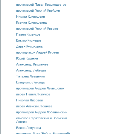
протоиерей Павел Красноцветов
протоиерей Георгий Крейдун
Никита Кривошеин
Ксения Кривошеина
протоиерей Георгий Крылов
Павел Кузенков
Виктор Кузнецов
Дарья Купряхина
протодиакон Андрей Кураев
Юрий Куракин
Александр Кырлежев
Александр Лебедев
Татьяна Левшенко
Владимир Легойда
протоиерей Андрей Лемешонок
иерей Павел Лизгунов
Николай Лисовой
иерей Алексий Лихачев
протоиерей Андрей Лобашинский
епископ Саратовский и Вольский
Лонгин
Елена Лопухина
святитель Лука (Войно-Ясенецкий)