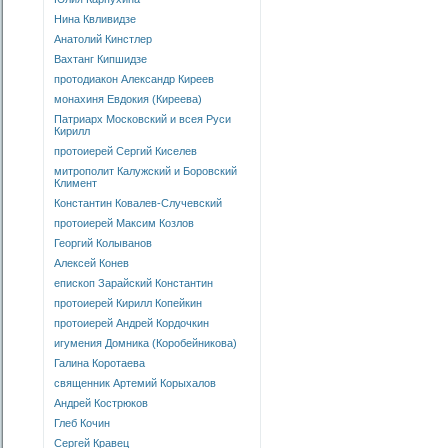
Нина Квливидзе
Анатолий Кинстлер
Вахтанг Кипшидзе
протодиакон Александр Киреев
монахиня Евдокия (Киреева)
Патриарх Московский и всея Руси
Кирилл
протоиерей Сергий Киселев
митрополит Калужский и Боровский
Климент
Константин Ковалев-Случевский
протоиерей Максим Козлов
Георгий Колыванов
Алексей Конев
епископ Зарайский Константин
протоиерей Кирилл Копейкин
протоиерей Андрей Кордочкин
игумения Домника (Коробейникова)
Галина Коротаева
священник Артемий Корыхалов
Андрей Кострюков
Глеб Кочин
Сергей Кравец