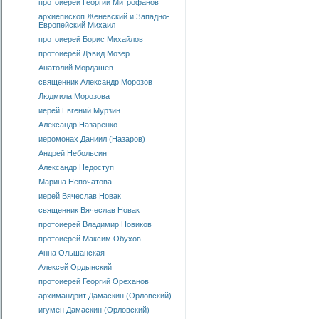
протоиерей Георгий Митрофанов
архиепископ Женевский и Западно-
Европейский Михаил
протоиерей Борис Михайлов
протоиерей Дэвид Мозер
Анатолий Мордашев
священник Александр Морозов
Людмила Морозова
иерей Евгений Мурзин
Александр Назаренко
иеромонах Даниил (Назаров)
Андрей Небольсин
Александр Недоступ
Марина Непочатова
иерей Вячеслав Новак
священник Вячеслав Новак
протоиерей Владимир Новиков
протоиерей Максим Обухов
Анна Ольшанская
Алексей Ордынский
протоиерей Георгий Ореханов
архимандрит Дамаскин (Орловский)
игумен Дамаскин (Орловский)