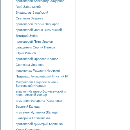
протоиерей Александр Задорнов
Глеб Запальский
Владислав Зарайский
Светлана Зверева
протоиерей Сергий Звонарев
протоиерей Иоанн Знаменский
Дмитрий Зубов
протоиерей Петр Иванов
священник Сергий Иванов
Юрий Иванов
протоиерей Ярослав Иванов
Светлана Иванова
иеромонах Рафаил (Ивочкин)
Патриарх Антиохийский Игнатий IV
Митрополит Будапештский и
Венгерский Иларион
епископ Иваново-Вознесенский и
Кинешемский Иосиф
игумения Филарета (Калачева)
Василий Каледа
игумения Иулиания (Каледа)
Екатерина Каликинская
протоиерей Димитрий Карпенко
Юлия Карпухина