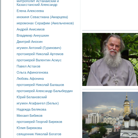
митрополит Астанайский и
Казахстанский Александр
Елена Алексеева
инокиня Севастиана (Амарцева)
иеромонах Серафим (Амельченков)
Андрей Анисимов
Владимир Аннушкин
Дмитрий Анохин
игумен Антоний (Гуринович)
протоиерей Николай Артемов
протоиерей Валентин Асмус
Павел Астахов
Ольга Афиногенова
Любовь Афонина
протоиерей Николай Балашов
протоиерей Александр Балыбердин
Юрий Белановский
игумен Агафангел (Белых)
Надежда Белякова
Михаил Бибиков
протоиерей Георгий Бирюков
Юлия Бирюкова
священник Николай Богатов