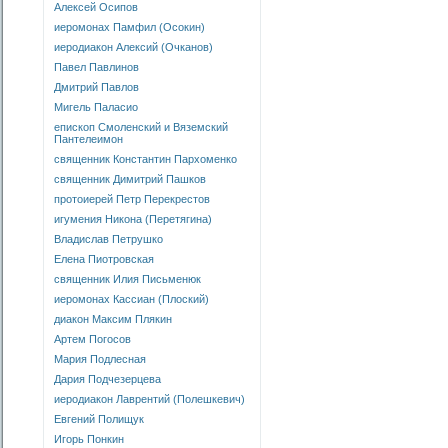
Алексей Осипов
иеромонах Памфил (Осокин)
иеродиакон Алексий (Очканов)
Павел Павлинов
Дмитрий Павлов
Мигель Паласио
епископ Смоленский и Вяземский
Пантелеимон
священник Константин Пархоменко
священник Димитрий Пашков
протоиерей Петр Перекрестов
игумения Никона (Перетягина)
Владислав Петрушко
Елена Пиотровская
священник Илия Письменюк
иеромонах Кассиан (Плоский)
диакон Максим Плякин
Артем Погосов
Мария Подлесная
Дария Подчезерцева
иеродиакон Лаврентий (Полешкевич)
Евгений Полищук
Игорь Понкин