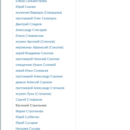
Елена Сильвестрова
Юрий Скалин
игумения Варвара (Скворцова)
протоиерей Олег Скоморох
Дмитрий Сладков
Александр Слесарев
Елена Слижевская
игумен Арсений (Соколов)
иеромонах Афанасий (Соколов)
иерей Владимир Соколов
протоиерей Николай Соколов
священник Иоанн Соловей
иерей Илья Соловьев
протоиерей Александр Сорокин
диакон Алексий Сорокин
протоиерей Александр Степанов
игумен Лука (Степанов)
Сергей Стефанов
Евгений Стрельчик
Мария Строганова
Юрий Субботин
Юрий Сухарев
Наталия Сухова