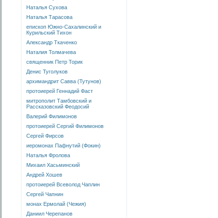
Наталья Сухова
Наталья Тарасова
епископ Южно-Сахалинский и
Курильский Тихон
Александр Ткаченко
Наталия Толмачева
священник Петр Торик
Денис Туголуков
архимандрит Савва (Тутунов)
протоиерей Геннадий Фаст
митрополит Тамбовский и
Рассказовский Феодосий
Валерий Филимонов
протоиерей Сергий Филимонов
Сергей Фирсов
иеромонах Пафнутий (Фокин)
Наталья Фролова
Михаил Хасьминский
Андрей Хошев
протоиерей Всеволод Чаплин
Сергей Чапнин
монах Ермолай (Чежия)
Даниил Черепанов