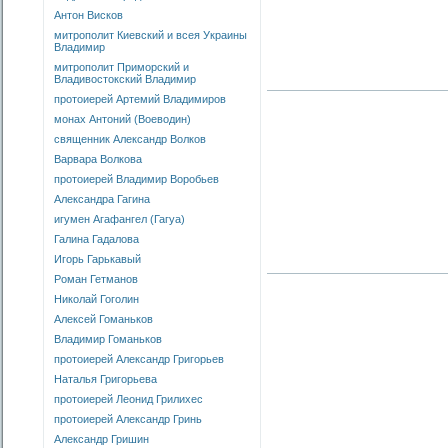
Антон Висков
митрополит Киевский и всея Украины
Владимир
митрополит Приморский и
Владивостокский Владимир
протоиерей Артемий Владимиров
монах Антоний (Воеводин)
священник Александр Волков
Варвара Волкова
протоиерей Владимир Воробьев
Александра Гагина
игумен Агафангел (Гагуа)
Галина Гадалова
Игорь Гарькавый
Роман Гетманов
Николай Гоголин
Алексей Гоманьков
Владимир Гоманьков
протоиерей Александр Григорьев
Наталья Григорьева
протоиерей Леонид Грилихес
протоиерей Александр Гринь
Александр Гришин