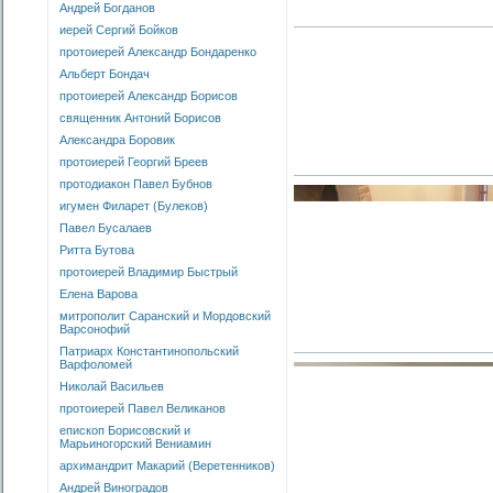
Андрей Богданов
иерей Сергий Бойков
протоиерей Александр Бондаренко
Альберт Бондач
протоиерей Александр Борисов
священник Антоний Борисов
Александра Боровик
протоиерей Георгий Бреев
протодиакон Павел Бубнов
игумен Филарет (Булеков)
Павел Бусалаев
Ритта Бутова
протоиерей Владимир Быстрый
Елена Варова
митрополит Саранский и Мордовский
Варсонофий
Патриарх Константинопольский
Варфоломей
Николай Васильев
протоиерей Павел Великанов
епископ Борисовский и
Марьиногорский Вениамин
архимандрит Макарий (Веретенников)
Андрей Виноградов