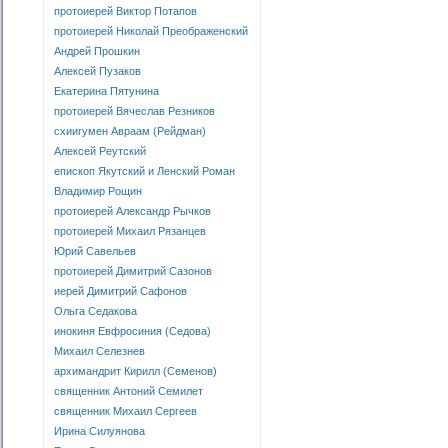
протоиерей Виктор Потапов
протоиерей Николай Преображенский
Андрей Прошкин
Алексей Пузаков
Екатерина Пятунина
протоиерей Вячеслав Резников
схиигумен Авраам (Рейдман)
Алексей Реутский
епископ Якутский и Ленский Роман
Владимир Рощин
протоиерей Александр Рычков
протоиерей Михаил Рязанцев
Юрий Савельев
протоиерей Димитрий Сазонов
иерей Димитрий Сафонов
Ольга Седакова
инокиня Евфросиния (Седова)
Михаил Селезнев
архимандрит Кирилл (Семенов)
священник Антоний Семилет
священник Михаил Сергеев
Ирина Силуянова