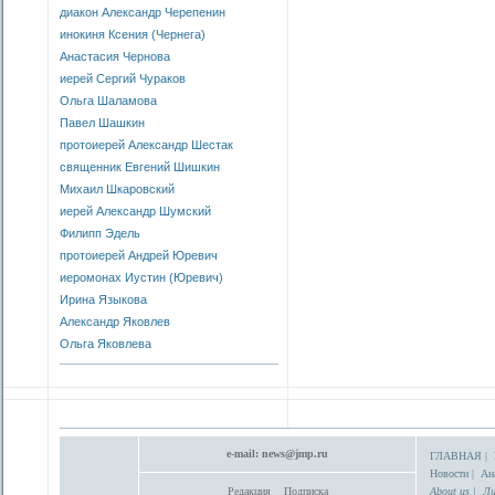
диакон Александр Черепенин
инокиня Ксения (Чернега)
Анастасия Чернова
иерей Сергий Чураков
Ольга Шаламова
Павел Шашкин
протоиерей Александр Шестак
священник Евгений Шишкин
Михаил Шкаровский
иерей Александр Шумский
Филипп Эдель
протоиерей Андрей Юревич
иеромонах Иустин (Юревич)
Ирина Языкова
Александр Яковлев
Ольга Яковлева
e-mail:
news@jmp.ru
ГЛАВНАЯ
|
Новости
|
Ан
Редакция
Подписка
About us
|
Ли