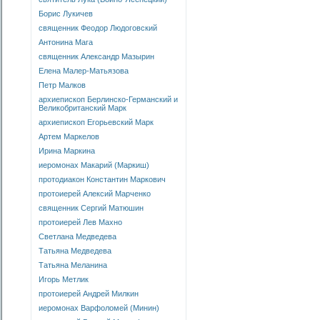
Борис Лукичев
священник Феодор Людоговский
Антонина Мага
священник Александр Мазырин
Елена Малер-Матьязова
Петр Малков
архиепископ Берлинско-Германский и
Великобританский Марк
архиепископ Егорьевский Марк
Артем Маркелов
Ирина Маркина
иеромонах Макарий (Маркиш)
протодиакон Константин Маркович
протоиерей Алексий Марченко
священник Сергий Матюшин
протоиерей Лев Махно
Светлана Медведева
Татьяна Медведева
Татьяна Меланина
Игорь Метлик
протоиерей Андрей Милкин
иеромонах Варфоломей (Минин)