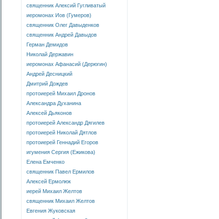
священник Алексий Гугливатый
иеромонах Иов (Гумеров)
священник Олег Давыденков
священник Андрей Давыдов
Герман Демидов
Николай Державин
иеромонах Афанасий (Дерюгин)
Андрей Десницкий
Дмитрий Дождев
протоиерей Михаил Дронов
Александра Духанина
Алексей Дьяконов
протоиерей Александр Дягилев
протоиерей Николай Дятлов
протоиерей Геннадий Егоров
игумения Сергия (Ежикова)
Елена Емченко
священник Павел Ермилов
Алексей Ермолюк
иерей Михаил Желтов
священник Михаил Желтов
Евгения Жуковская