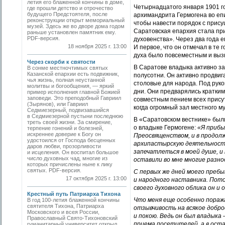
летия его блаженной кончины в доме,
Четырнадцатого января 1901 г
где прошли детство и отрочество
будущего Предстоятеля, после
архимандрита Гермогена во еп
реконструкции открыт мемориальный
чтобы навести порядок с прису
музей. Здесь же во дворе дома годом
Саратовская епархия стала пр
раньше установлен памятник ему.
PDF-версия.
духовенства». Через два года
18 ноября 2025 г. 13:00
И первое, что он отмечал в те
духа было повсеместным и вызы
Через скорби к святости
В Саратове владыка активно з
В сонме местночтимых святых
Казанской епархии есть подвижник,
полусотни. Он активно продви
чья жизнь, полная неустанной
столовые для народа. Под рук
молитвы и богообщения, — яркий
дни. Они предварялись кратким
пример исполнения главной Божией
заповеди. Это преподобный Гавриил
совместным пением всех прису
(Зырянов), или Гавриил
когда огромный зал местного м
Седмиезерный, подвизавшийся
в Седмиезерной пустыни последнюю
В «Саратовском вестнике» был
треть своей жизни. За смирение,
о владыке Гермогене:
«Я прибы
терпение гонений и болезней,
искреннее доверие к Богу он
Преосвященством, и в продол
удостоился от Господа бесценных
архипастырскую деятельность.
даров любви, прозорливости
запечатлеться в моей душе, 
и исцеления. Он воспитал большое
число духовных чад, многие из
оставили во мне многие разно
которых причислены ныне к лику
святых. PDF-версия.
С первых же дней моего пребы
17 октября 2025 г. 13:00
и народного наставника. Пото
своего духовного облика он и 
Крестный путь Патриарха Тихона
Что меня еще особенно пораж
В год 100-летия блаженной кончины
святителя Тихона, Патриарха
отзывчивость на всякое добро
Московского и всея России,
и покою. Ведь он был владыка
Православный Свято-Тихоновский
приема посетителей, а в ост
гуманитарный университет открыл