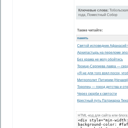
Ключевые слова:
Тобольская
года
,
Поместный Собор
Также читайте:
память
Святой исповедник Афанасий 
Архипастырь на переломе эпо
Без храма не могу обойтись
Троице-Сергиева лавра — сер
«Я не для того взял посох, что
Митрополит Питирим (Нечаев)
Торопец — город детства и от
Через скорби к святости
Крестный путь Патриарха Тих
HTML-код для сайта или блога