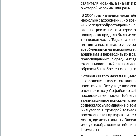
святителя Иоанна, а значит, и
о которой колонне шла речь.
В 2004 году начались масштаб
несколько захоронений, но все
«Сибспецстройреставрация» пр
этапы строительства и перест
планировка придела была изме
трапезная часть. Тогда стало 
алтаря, а искать нужно у друго
возобновились на новом месте
аршинами и переводить их в с
преосвященных. И среди них д
склеп, выложенный с использов
образом был обретен склеп, в 
Останки святого лежали в цинк
захоронения. После того как п
приоткрыли. Все увиденное со
раскопок в полу Софийского с
архиерей архиепископ Тобольс
занимавшимися поисками, озна
содержалось упоминание о том,
был утоплен. Архиерей тотчас 
археологи этот артефакт. И те
место, где лежит камень. Впос
икону с изображением гибели с
Гермогена.