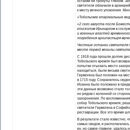
останки не тронуты тленом. За
святителя облачили в архиерей
к месту вечного упокоения. Мн
«Тобольские епархиальные ве
«
2 сего августа после Божес
епископом Иринархом в сослу
и военных властей временног
погребения архипастыря-мучен
Честные останки святителя п
месте первой могилы святите
С 1918 года прошли долгие дес
Тобольского кремля был возвр
попытки отыскать место захоро
находиться, были весьма смутн
Гермогена был положен на мес
в 1715 году. Сохранилось скудн
Иоанна было положено в придел
эти данные возможно стало тол
но рядом с колонной со сторон
захоронения. По воспоминаниям
собор Тобольского кремля, ре
святителя Гермогена в Софийск
реставрации. Все это время шл
В результате стало известно, 
самых сводов, и располагалас
их, но самое главное, удалось 