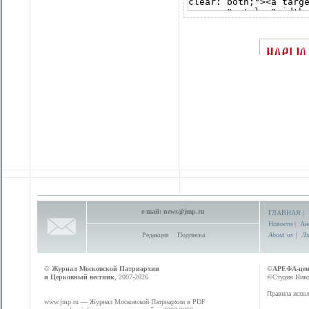
e-mail:
news@jmp.ru
ГЛАВНАЯ
|
Новости
|
Ан
Редакция
Подписка
About us
|
Ли
©
Журнал Московской Патриархии
©
АРЕФА-це
и Церковный вестник
, 2007-2026
©Студия Никол
Правила испол
www.jmp.ru
— Журнал Московской Патриархии в PDF