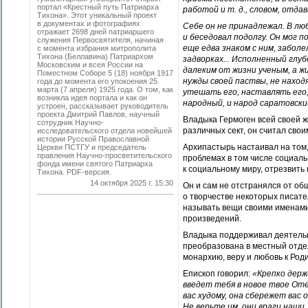
портал «Крестный путь Патриарха
работой и т. д., словом, отда
Тихона». Этот уникальный проект
в документах и фотографиях
Себе он не принадлежал. В люб
отражает 2698 дней патриаршего
и беседовал подолгу. Он мог п
служения Первосвятителя, начиная
еще едва знаком с ним, заболе
с момента избрания митрополита
Тихона (Беллавина) Патриархом
задворках... Исполненный глу
Московским и всея России на
далеким от жизни ученым, а 
Поместном Соборе 5 (18) ноября 1917
нужды своей паствы, не наход
года до момента его упокоения 25
марта (7 апреля) 1925 года. О том, как
утешать его, наставлять его,
возникла идея портала и как он
народный, и народ саратовский
устроен, рассказывает руководитель
проекта Дмитрий Павлов, научный
Владыка Гермоген всей своей ж
сотрудник Научно-
различных сект, он считал сво
исследовательского отдела новейшей
истории Русской Православной
Архипастырь настаивал на том
Церкви ПСТГУ и председатель
правления Научно-просветительского
проблемах в том числе социаль
фонда имени святого Патриарха
к социальному миру, отрезвить
Тихона. PDF-версия.
14 октября 2025 г. 15:30
Он и сам не отстранялся от об
о творчестве некоторых писате
называть вещи своими именами
произведений.
Владыка поддерживал деятельн
преобразована в местный отде
монархию, веру и любовь к Род
Епископ говорил:
«Крепко держи
введет тебя в новое твое Оте
вас худому, она сбережет вас 
Не верьте им, они враги наши,