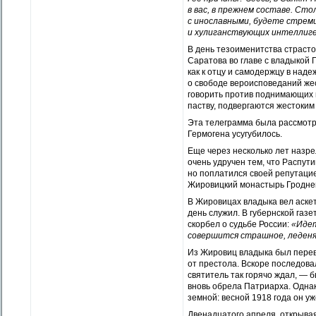
в вас, в прежнем составе. Ст
с инославными, будете стрем
и хулиганствующих интеллиг
В день тезоименитства страсто
Саратова во главе с владыкой 
как к отцу и самодержцу в над
о свободе вероисповеданий жес
говорить против поднимающих 
паству, подвергаются жестоки
Эта телеграмма была рассмотр
Гермогена усугубилось.
Еще через несколько лет назр
очень удручен тем, что Распут
но поплатился своей репутацие
Жировицкий монастырь Гроднен
В Жировицах владыка вел аскет
день служил. В губернской газе
скорбел о судьбе России:
«Идет
совершится страшное, леденящ
Из Жировиц владыка был перев
от престола. Вскоре последова
святитель так горячо ждал, — 
вновь обрела Патриарха. Однак
земной: весной 1918 года он уже
Двенадцатого апреля, открывая