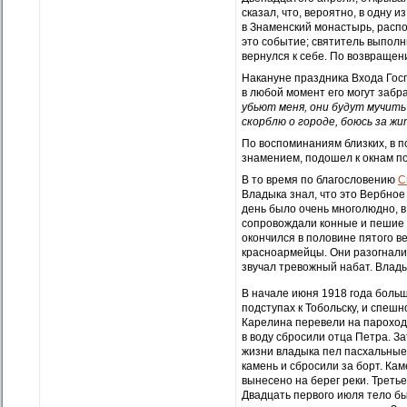
сказал, что, вероятно, в одну 
в Знаменский монастырь, распо
это событие; святитель выполн
вернулся к себе. По возвращени
Накануне праздника Входа Госп
в любой момент его могут забра
убьют меня, они будут мучить 
скорблю о городе, боюсь за ж
По воспоминаниям близких, в 
знамением, подошел к окнам по
В то время по благословению
С
Владыка знал, что это Вербное 
день было очень многолюдно, в
сопровождали конные и пешие к
окончился в половине пятого ве
красноармейцы. Они разогнали 
звучал тревожный набат. Влады
В начале июня 1918 года больш
подступах к Тобольску, и спеш
Карелина перевели на пароход
в воду сбросили отца Петра. З
жизни владыка пел пасхальные 
камень и сбросили за борт. Ка
вынесено на берег реки. Треть
Двадцать первого июля тело бы