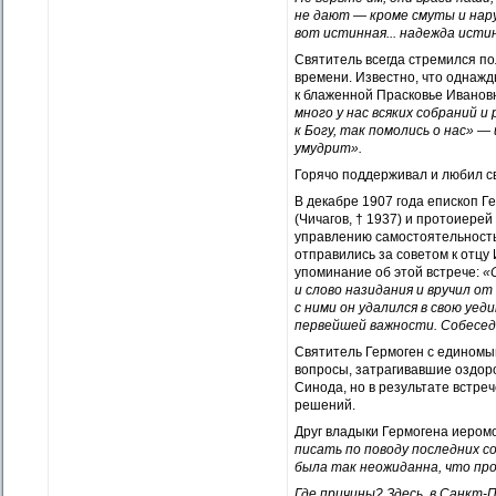
не дают — кроме смуты и нар
вот истинная... надежда исти
Святитель всегда стремился по
времени. Известно, что однажд
к блаженной Прасковье Ивановн
много у нас всяких собраний и
к Богу, так помолись о нас» —
умудрит».
Горячо поддерживал и любил с
В декабре 1907 года епископ 
(Чичагов,
†
1937) и протоиерей
управлению самостоятельность
отправились за советом к отцу 
упоминание об этой встрече:
«
и слово назидания и вручил о
с ними он удалился в свою уед
первейшей важности. Собеседн
Святитель Гермоген с едином
вопросы, затрагивавшие оздоро
Синода, но в результате встре
решений.
Друг владыки Гермогена иером
писать по поводу последних с
была так неожиданна, что пр
Где причины
?
Здесь, в Санкт-