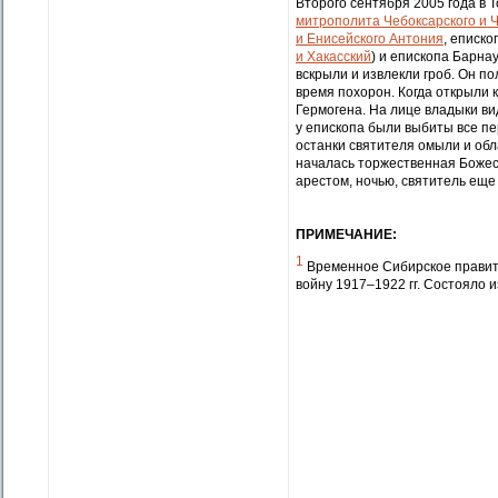
Второго сентября 2005 года в 
митрополита Чебоксарского и 
и Енисейского Антония
, еписк
и Хакасский
) и епископа Барна
вскрыли и извлекли гроб. Он 
время похорон. Когда открыли 
Гермогена. На лице владыки ви
у епископа были выбиты все п
останки святителя омыли и обл
началась торжественная Божест
арестом, ночью, святитель еще 
ПРИМЕЧАНИЕ:
1
Временное Сибирское правите
войну 1917–1922 гг. Состояло 