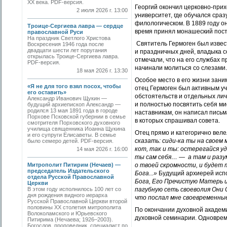
ХХ века. PDF-версия.
Георгий окончил церковно-прих
2 июля 2026 г. 13:00
университет, где обучался сраз
филологическом. В 1889 году о
Троице-Сергиева лавра — сердце
время принял монашеский постр
православной Руси
На праздник Светлого Христова
Святитель Гермоген был извес
Воскресения 1946 года после
двадцати шести лет поругания
и праздничных дней, владыка 
открылась Троице-Сергиева лавра.
отмечали, что на его службах 
PDF-версия.
начинали молиться со слезами.
18 мая 2026 г. 13:30
Особое место в его жизни зани
«Я не для того взял посох, чтобы
отец Гермоген был активным у
его оставить»
обстоятельств и отдельных ли
Александр Иванович Щукин —
и полностью посвятить себя ми
будущий архиепископ Александр —
родился 13 мая 1891 года в городе
наставникам, он написал письм
Порхове Псковской губернии в семье
в которых спрашивал совета.
смотрителя Порховского духовного
училища священника Иоанна Щукина
Отец прямо и категорично веле
и его супруги Елисаветы. В семье
сказать: сиди-ка ты на своем 
было семеро детей. PDF-версия.
кот, так и ты: остерегайся у
14 мая 2026 г. 16:00
ты сам себя… — а там и разум
Митрополит Питирим (Нечаев) —
о твоей скромности, и будет 
председатель Издательского
Бога...»
Будущий архиерей испо
отдела Русской Православной
Бога, Его Пречистую Матерь 
Церкви
В этом году исполнилось 100 лет со
пагубную сеть своеволия Они С
дня рождения видного иерарха
что послал мне своевременны
Русской Православной Церкви второй
половины XX столетия митрополита
По окончании духовной академ
Волоколамского и Юрьевского
духовной семинарии. Одноврем
Питирима (Нечаева; 1926–2003).
Богослов, проповедник, специалист по