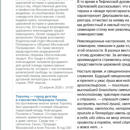
В то время в Тифлисской духо
церковной истории и церковному
искусству, общественный деятель
(Орловский) рассказывает, что
и профессор Московской духовной
тирана и «вождя пролетариата» 
академии, он опубликовал более
характеризует Джугашвили как 
семидесяти богословских статей,
издавал книги, посвященные
ректора, отчислил за неявку н
церковной истории и церковному
как доблестный и смелый поступ
искусству. Его вклад в возрождение
семинарии стопку книг революц
церковного книгоиздания трудно
переоценить. Более тридцати лет
семинаристами.
митрополит Питирим возглавлял
Издательский отдел Московской
Революционные настроения, по
Патриархии и «Журнал Московской
семинарии, гимназии и даже от
Патриархии». Он также являлся
этой опасности. В разных мест
председателем редакционной
коллегии сборника «Богословские
к этому духовенство. За актив
труды». Его труды в области
архимандрита стремились опор
книгоиздания заложили фундамент
представители церковной сред
для целой плеяды православных
издательств, которые с наступлением
Настало время, и священнонач
религиозной свободы за сравнительно
короткий период заполнили вакуум
служения. Будущий священному
духовной литературы в нашей
в трепет и ужас душа моя нед
стране. PDF-версия.
архипастырское, — поистине 
23 апреля 2026 г. 14:00
высочайшей благодати святите
недостойному, чувствую также
Торопец — город детства
и страшно, — страшит самое 
и отрочества Патриарха Тихона
На протяжении многих веков Торопец
восприять чистой душой, свет
был церковной столицей обширных
чистоты, светлости, непоро
территорий между Новгородом,
приезде в Петербург иметь ср
Псковом и Тверью. Отсюда вышло
немало примечательных людей
в себя, ибо здесь не могу это
и даже святых. Среди них —
привести в порядок, чтоб сдат
святитель Тихон, Патриарх
и вовсе нет…»
Московский и всея России. В год 100-