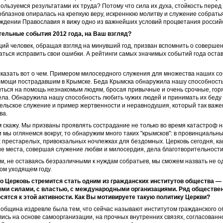
пользуемся результатами их труда? Потому что сила их духа, стойкость перед
облазнов опиралась на крепкую веру, искреннюю молитву и служение собрать
ждении Православия я вижу одно из важнейших условий процветания российс
тельные события 2012 года, на Ваш взгляд?
ий человек, обращая взгляд на минувший год, призван вспомнить о соверше
аться исправить свои ошибки. А рейтинги самых значимых событий года оста
сказать вот о чем. Примером милосердного служения для множества наших со
омощи пострадавшим в Крымске. Беда Крымска обнаружила нашу способность
иться на помощь незнакомым людям, бросая привычные и очень срочные, го
ла. Обнаружила нашу способность любить чужих людей и принимать их беду 
ельское служение и пример жертвенности и неравнодушия, который так важен
ва.
м скажу. Мы призваны проявлять сострадание не только во время катастроф 
 мы оглянемся вокруг, то обнаружим много таких "крымсков": в провинциальны
 престарелых, привокзальных ночлежках для бездомных. Церковь сегодня, как
ие места, совершая служение любви и милосердия, дела благотворительности
м, не оставаясь безразличными к нуждам собратьев, мы сможем назвать не 
ом уходящем году.
что Церковь стремится стать одним из гражданских институтов общества 
ыми силами, с властью, с международными организациями. Ряд обществе
осятся к этой активности. Как Вы мотивируете такую политику Церкви?
 община издревле была тем, что сейчас называют институтом гражданского о
сь на основе самоорганизации, на прочных внутренних связях, согласованн