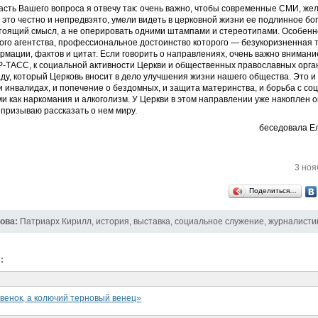
асть Вашего вопроса я отвечу так: очень важно, чтобы современные СМИ, же
 это честно и непредвзято, умели видеть в церковной жизни ее подлинное бог
стоящий смысл, а не оперировать одними штампами и стереотипами. Особенн
го агентства, профессиональное достоинство которого — безукоризненная 
мации, фактов и цитат. Если говорить о направлениях, очень важно внимани
-ТАСС, к социальной активности Церкви и общественных православных орган
ду, который Церковь вносит в дело улучшения жизни нашего общества. Это и
 инвалидах, и попечение о бездомных, и защита материнства, и борьба с с
ми как наркомания и алкоголизм. У Церкви в этом направлении уже накоплен 
призываю рассказать о нем миру.
беседовала Е
3 ноя
Поделиться…
ова:
Патриарх Кирилл
,
история
,
выставка
,
социальное служение
,
журналисти
:
венок, а колючий терновый венец»