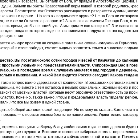
якого чина и возраста. Вы отпали от Бога, от правды и Апостольской Церкви. Я
 души. Забыли вы обеты Православной веры вашей, в которой родились, крес
озросли. Посмотрите, как Отечество расхищается и разоряется чужими, како
ые иконы и церкви... На кого вы поднимаете оружие? Не на Бога ли сотворивш
ев, не свое ли Отечество разоряете? Заклинаю вас именем Господа Бога, отст
а есть время, чтобы не погибнуть. А мы примем вас кающихся". Эти слова ост
сегодня, когда некоторые люди не воспринимают надругательство над святын
преступление.
ется конкурс проектов на создание памятника священномученику Гермогену.
, который в итоге победит, сможет видимо воплотить смысл и значение подвига
шество, Вы посетили около сотни городов и весей от Камчатки до Калинин
с простыми людьми и с представителями власти. Сопровождая Вас в поез
ечаю, как в последнее время к лучшему меняется вид городов и деревень
 только о выживании. А какой Вам видится Россия сегодня? Какова тенден
а такой вопрос важно удержаться от крайностей. В российских регионах намет
денции. Но вместе с тем осталось и немало социальных, экономических и пр
ависит от местных властей, которые несут огромную ответственность за про
бластях. Конечно, также важно, чтобы и федеральная власть "видела" регион
овали, что все мы живем в одной стране.
дить об общей экономической тенденции. Но не могу не сказать Вам, о чем я в
 поездок, — о поразительном богатстве наших земель. Удивительно, как ще
.
, стремясь послужить общему благу, любая самая отдаленная деревня будет
ществующие трудности. Вспомните освоение сибирских земель: переселенцы 
тправлялись в такие места, которые и сейчас сложно найти на карте. Почему 