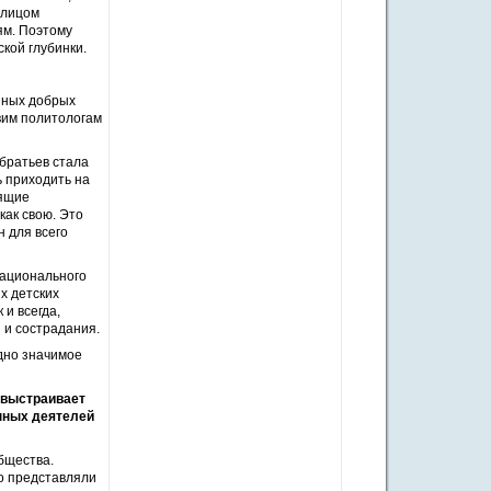
 лицом
ям. Поэтому
кой глубинки.
нных добрых
вим политологам
братьев стала
 приходить на
рящие
как свою. Это
 для всего
национального
х детских
 и всегда,
 и сострадания.
одно значимое
— выстраивает
нных деятелей
бщества.
о представляли