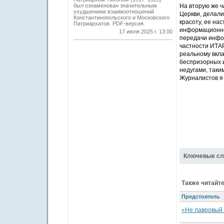
был ознаменован значительным
На вторую же ч
ухудшением взаимоотношений
Церкви, делали
Константинопольского и Московского
красоту, ее на
Патриархатов. PDF-версия.
информационно
17 июля 2025 г. 13:00
передачи инфор
частности ИТАР
реальному вкла
беспризорных и
недугами, таки
Журналистов я 
Ключевые сл
Также читайте
Предстоятель
«Не лавровый 