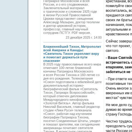
Патриархе Московском и всея
христианам, вс
России, и о его сподвижниках.
помилуйте свои
Заключительный материал
воспитались, в
о трагическом и сложном 1925 годе
в жизни Русской Православной
предаются свят
Церкви представляет священник
своих ли брать
Александр Мазырин, доктор теологии
начинания, пок
и доктор церковной истории,
профессор, главный научный
актуальными и 
сотрудник ПСТГУ. PDF-версия.
нравственное 
23 декабря 2025 г. 14:00
Сейчас заверша
что тот проект
Блаженнейший Тихон, Митрополит
всей Америки и Канады:
святого.
«Святитель Тихон укрепляет веру
и помогает держаться пути
- Ваше Святей
спасения»
встречаетесь 
В 2025 году православные всего мира
епархиям, зам
отмечают 100-летие блаженной
кончины Патриарха Московского
заботиться не
и всея России Тихона и 160-летие со
дня его рождения. Телекомпания
- При ответе н
«Союз» подготовила к юбилейной дате
позитивные тен
документальный историко-
Очень многое з
биографический фильм «Святитель
Тихон, Патриарх Всероссийский»,
вверенных им о
который отмечен дипломами
местах" чувств
Международного кинофорума
«Золотой Витязь». Автор фильма
Не мое дело су
Николай Васильев, главный редактор
думаю во время
студии «Лики Руси» телеканала
«Союз», работая над изучением
страну Господь
биографии Патриарха Тихона,
посетил Соединенные Штаты, увидел
Честно трудясь
и показал зрителям, как сегодняшние
преодолеть су
американцы почитают святителя
части России о
Тихона. В монастыре святителя