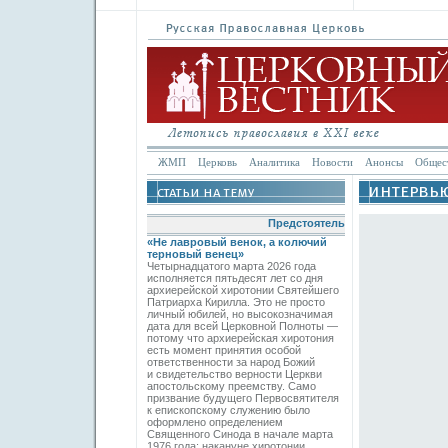
ЖМП
Церковь
Аналитика
Новости
Анонсы
Общес
Предстоятель
«Не лавровый венок, а колючий
терновый венец»
Четырнадцатого марта 2026 года
исполняется пятьдесят лет со дня
архиерейской хиротонии Святейшего
Патриарха Кирилла. Это не просто
личный юбилей, но высокозначимая
дата для всей Церковной Полноты —
потому что архиерейская хиротония
есть момент принятия особой
ответственности за народ Божий
и свидетельство верности Церкви
апостольскому преемству. Само
призвание будущего Первосвятителя
к епископскому служению было
оформлено определением
Священного Синода в начале марта
1976 года; накануне хиротонии