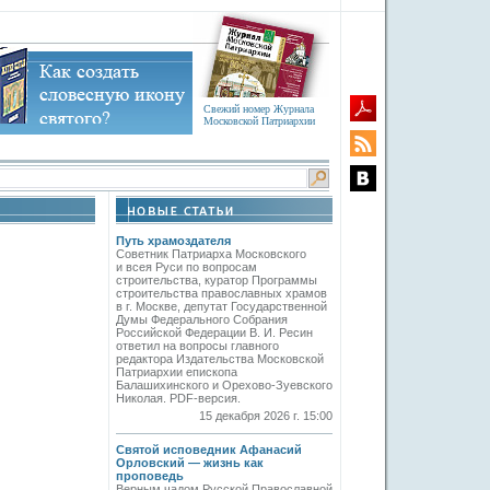
Свежий номер Журнала
Московской Патриархии
Путь храмоздателя
Советник Патриарха Московского
и всея Руси по вопросам
строительства, куратор Программы
строительства православных храмов
в г. Москве, депутат Государственной
Думы Федерального Собрания
Российской Федерации В. И. Ресин
ответил на вопросы главного
редактора Издательства Московской
Патриархии епископа
Балашихинского и Орехово-Зуевского
Николая. PDF-версия.
15 декабря 2026 г. 15:00
Святой исповедник Афанасий
Орловский — жизнь как
проповедь
Верным чадом Русской Православной