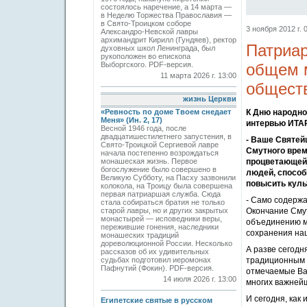
состоялось наречение, а 14 марта —
в Неделю Торжества Православия —
в Свято-Троицком соборе
3 ноября 2012 г. 
Александро-Невской лавры
архимандрит Кирилл (Гундяев), ректор
Патриар
духовных школ Ленинграда, был
рукоположен во епископа
Выборгского. PDF-версия.
общем м
11 марта 2026 г. 13:00
общест
жизнь Церкви
«Ревность по доме Твоем снедает
К Дню народно
Меня» (Ин. 2, 17)
интервью ИТАР
Весной 1946 года, после
двадцатишестилетнего запустения, в
- Ваше Святей
Свято-­Троицкой Сергиевой лавре
Смутного врем
начала постепенно возрождаться
монашеская жизнь. Первое
процветающей 
богослужение было совершено в
людей, способ
Великую Субботу, на Пасху зазвонили
повысить куль
колокола, на Троицу была совершена
первая патриаршая служба. Сюда
- Само содержа
стала собираться братия не только
старой лавры, но и других закрытых
Окончание Смут
монастырей — исповедники веры,
объединению м
пережившие гонения, наследники
сохранения на
монашеских традиций
дореволюционной России. Несколько
А разве сегодн
рассказов об их удивительных
судьбах подготовил иеромонах
традиционным 
Пафнутий (Фокин). PDF-версия.
отмечаемые Ва
14 июля 2026 г. 13:00
многих важнейш
И сегодня, как 
Египетские святые в русском