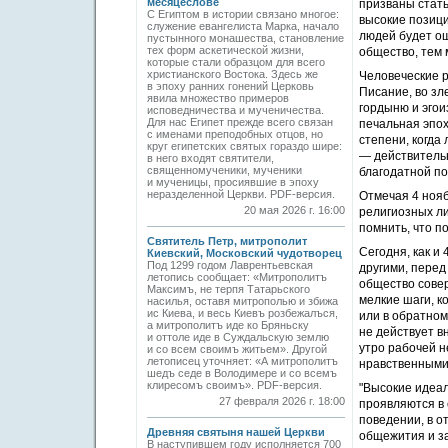
месяцеслове
призваны стать
С Египтом в истории связано многое:
высокие позици
служение евангелиста Марка, начало
людей будет о
пустынного монашества, становление
тех форм аскетической жизни,
общество, тем
которые стали образцом для всего
христианского Востока. Здесь же
Человеческие 
в эпоху ранних гонений Церковь
Писание, во зле
явила множество примеров
гордыню и эгои
исповедничества и мученичества.
Для нас Египет прежде всего связан
печальная эпох
с именами преподобных отцов, но
степени, когда
круг египетских святых гораздо шире:
— действитель
в него входят святители,
священномученики, мученики
благодатной п
и мученицы, просиявшие в эпоху
неразделенной Церкви. PDF-версия.
Отмечая 4 нояб
20 мая 2026 г. 16:00
религиозных ли
помнить, что п
Святитель Петр, митрополит
Сегодня, как и
Киевский, Московский чудотворец
Под 1299 годом Лаврентьевская
другими, перед
летопись сообщает: «Митрополитъ
общество сове
Максимъ, не терпя Татарьского
мелкие шаги, к
насилья, оставя митрополью и збижа
ис Киева, и весь Киевъ розбежалъся,
или в обратном
а митрополитъ иде ко Бряньску
не действует в
и оттоле иде в Суждальскую землю
утро рабочей н
и со всем своимъ житьем». Другой
летописец уточняет: «А митрополитъ
нравственными
шедъ седе в Володимере и со всемъ
клиресомъ своимъ». PDF-версия.
"Высокие идеал
27 февраля 2026 г. 18:00
проявляются в 
поведении, в о
Древняя святыня нашей Церкви
общежития и за
В наступившем году исполняется 700