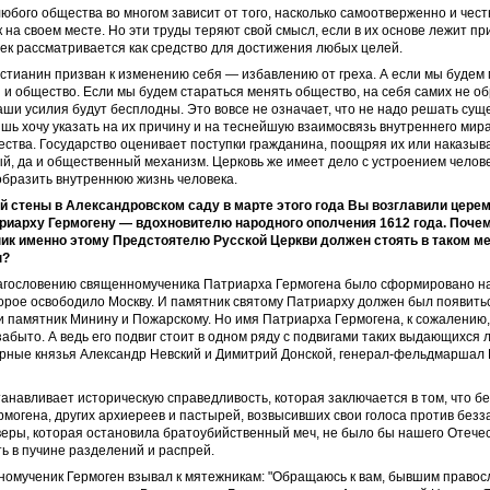
юбого общества во многом зависит от того, насколько самоотверженно и чест
 на своем месте. Но эти труды теряют свой смысл, если в их основе лежит пр
ек рассматривается как средство для достижения любых целей.
истианин призван к изменению себя — избавлению от греха. А если мы будем 
 и общество. Если мы будем стараться менять общество, на себя самих не о
аши усилия будут бесплодны. Это вовсе не означает, что не надо решать су
шь хочу указать на их причину и на теснейшую взаимосвязь внутреннего мира
ства. Государство оценивает поступки гражданина, поощряя их или наказыва
й, да и общественный механизм. Церковь же имеет дело с устроением челов
образить внутреннюю жизнь человека.
ой стены в Александровском саду в марте этого года Вы возглавили цере
риарху Гермогену — вдохновителю народного ополчения 1612 года. Почем
ник именно этому Предстоятелю Русской Церкви должен стоять в таком м
ы?
лагословению священномученика Патриарха Гермогена было сформировано н
орое освободило Москву. И памятник святому Патриарху должен был появить
а и памятник Минину и Пожарскому. Но имя Патриарха Гермогена, к сожалению,
абыто. А ведь его подвиг стоит в одном ряду с подвигами таких выдающихся л
рные князья Александр Невский и Димитрий Донской, генерал-фельдмаршал 
анавливает историческую справедливость, которая заключается в том, что бе
могена, других архиереев и пастырей, возвысивших свои голоса против безз
еры, которая остановила братоубийственный меч, не было бы нашего Отечес
ть в пучине разделений и распрей.
номученик Гермоген взывал к мятежникам: "Обращаюсь к вам, бывшим право