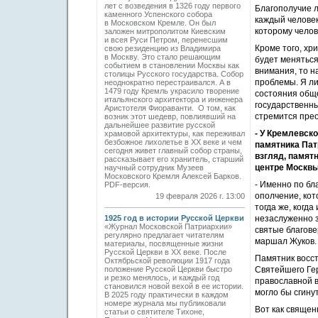
лет с возведения в 1326 году первого
Благополучие л
каменного Успенского собора
каждый человек
в Московском Кремле. Он был
которому челов
заложен митрополитом Киевским
и всея Руси Петром, перенесшим
Кроме того, хр
свою резиденцию из Владимира
в Москву. Это стало решающим
будет меняться
событием в становлении Москвы как
внимания, то н
столицы Русского государства. Собор
проблемы. Я ли
неоднократно перестраивался. А в
1479 году Кремль украсило творение
состояния обще
итальянского архитектора и инженера
государственны
Аристотеля Фиораванти. О том, как
стремится пре
возник этот шедевр, повлиявший на
дальнейшее развитие русской
- У Кремлевск
храмовой архитектуры, как переживал
безбожное лихолетье в ХХ веке и чем
памятника Пат
сегодня живет главный собор страны,
взгляд, памят
рассказывает его хранитель, старший
центре Москв
научный сотрудник Музеев
Московского Кремля Алексей Барков.
- Именно по б
PDF-версия.
ополчение, кот
19 февраля 2026 г. 13:00
тогда же, когд
1925 год в истории Русской Церкви
незаслуженно з
«Журнал Московской Патриархии»
святые благове
регулярно предлагает читателям
маршал Жуков.
материалы, посвященные жизни
Русской Церкви в ХХ веке. После
Памятник восст
Октябрьской революции 1917 года
положение Русской Церкви быстро
Святейшего Гер
и резко менялось, и каждый год
православной в
становился новой вехой в ее истории.
могло бы сгину
В 2025 году практически в каждом
номере журнала мы публиковали
Вот как священ
статьи о святителе Тихоне,