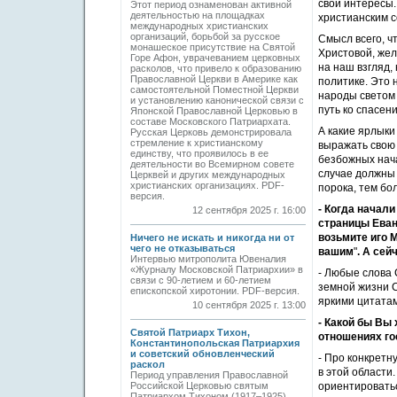
свои интересы.
Этот период ознаменован активной
деятельностью на площадках
христианским 
международных христианских
организаций, борьбой за русское
Смысл всего, ч
монашеское присутствие на Святой
Христовой, жел
Горе Афон, уврачеванием церковных
на наш взгляд,
расколов, что привело к образованию
Православной Церкви в Америке как
политике. Это 
самостоятельной Поместной Церкви
народы светом 
и установлению канонической связи с
путь ко спасен
Японской Православной Церковью в
составе Московского Патриархата.
А какие ярлык
Русская Церковь демонстрировала
стремление к христианскому
выражать свою
единству, что проявилось в ее
безбожных нача
деятельности во Всемирном совете
случае должны 
Церквей и других международных
христианских организациях. PDF-
порока, тем бо
версия.
- Когда начал
12 сентября 2025 г. 16:00
страницы Еван
возьмите иго М
Ничего не искать и никогда ни от
чего не отказываться
вашим
"
. А сей
Интервью митрополита Ювеналия
«Журналу Московской Патриархии» в
- Любые слова 
связи с 90-летием и 60-летием
земной жизни С
епископской хиротонии. PDF-версия.
яркими цитатами
10 сентября 2025 г. 13:00
- Какой бы Вы
Святой Патриарх Тихон,
отношениях го
Константинопольская Патриархия
и советский обновленческий
- Про конкретн
раскол
в этой области
Период управления Православной
Российской Церковью святым
ориентировать
Патриархом Тихоном (1917–1925)