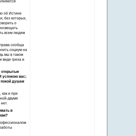
полняются
во об Истине
, без которых,
оворить о
просвещать
ать всем людям
 права сообща
оить социум на
дь мы в таком
 виде греха и
я открытые
Я успокою вас;
е покой душам
 как и при
дной-двумя
 нет.
ивать в
кви?
профессионалом
 работы