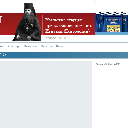
тво
Культура
Интервью
История
Видео
Фото ИТАР-ТАСС