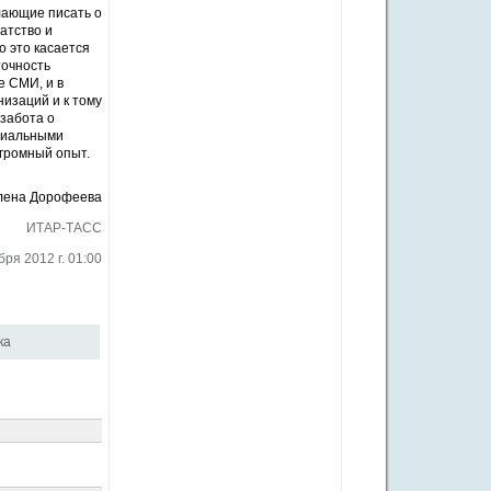
лающие писать о
атство и
о это касается
точность
е СМИ, и в
изаций и к тому
 забота о
оциальными
огромный опыт.
лена Дорофеева
ИТАР-ТАСС
бря 2012 г. 01:00
ка