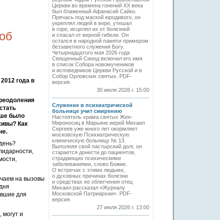
Церкви во времена гонений XX века
был блаженный Афанасий Сайко.
Прячась под маской юродивого, он
укреплял людей в вере, утешал
в горе, исцелял их от болезней
 об
и спасал от верной гибели. Он
остался в народной памяти примером
беззаветного служения Богу.
Четырнадцатого мая 2026 года
Священный Синод включил его имя
в список Собора новомучеников
и исповедников Церкви Русской и в
Собор Орловских святых. PDF-
2012 года в
версия.
30 июля 2026 г. 15:00
преодоления
Служение в психиатрической
стать
больнице учит смирению
ьше было
Настоятель храма святых Жен-
Мироносиц в Марьине иерей Михаил
живы? Как
Сергеев уже много лет окормляет
не.
московскую Психиатрическую
клиническую больницу № 13.
 день?
Выполняя свой пастырский долг, он
лидарности,
старается донести до пациентов,
страдающих психическими
мости,
заболеваниями, слово Божие.
О встречах с этими людьми,
о духовных причинах болезни
ечаем на вызовы
и средствах ее облегчения отец
дня
Михаил рассказал «Журналу
Московской Патриархии». PDF-
авшие для
версия.
27 июля 2026 г. 13:00
 могут и