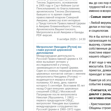
Тихона Задонского, основанном
мы до сих пор 
в 1905 году в Саут-Кейнане (штат
трудностей и с
Пенсильвания) по благословению
именно в возро
архиепископа Тихона (Беллавина),
бывшего в то время главой
- Самые значи
православной епархии Северной
Америки, режиссер взял интервью
- Любой верующ
у Предстоятеля Православной Церкви
в Америке Блаженнейшего Тихона,
делах и постар
Архиепископа Вашингтонского,
и социологам.
Митрополита всей Америки и Канады.
PDF-версия.
Но я бы хотел 
9 октября 2025 г. 14:30
организация п
выручку, стрем
Митрополит Никодим (Ротов) во
собственные де
главе русской церковной
поистине еванг
дипломатии
Международная деятельность
нашего общест
Русской Православной Церкви в ХХ
веке вызывает интерес у
И вот еще о че
исследователей и ученых,
масштаба. Если
занимающихся историей Церкви.
приютах, домах
Один из сложных периодов внешних
церковных контактов связан с именем
приходит в так
митрополита Никодима (Ротова) —
выдающегося иерарха второй
Памятуя об это
половины ХХ века, день памяти
событие в кажд
которого 5 сентября. Возглавив 65 лет
назад Отдел внешних церковных
- Считается, 
сношений (ОВЦС) Московской
диалог с разн
Патриархии после митрополита
Николая (Ярушевича, † 1961) —
негативно отн
первого председателя ОВЦС,
митрополит Никодим выстраивал
- Христианская
международное сотрудничество
Общины строили
Русской Церкви в 1960–1972 годах.