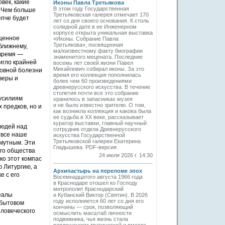
век, какие
Иконы Павла Третьякова
В этом году Государственная
. Чем больше
Третьяковская галерея отмечает 170
епче будет
лет со дня своего основания. К столь
солидной дате в ее Инженерном
корпусе открыта уникальная выставка
ященное
«Иконы. Собрание Павла
Третьякова», посвященная
 ближнему,
малоизвестному факту биографии
 время —
знаменитого мецената. Последние
игло крайней
восемь лет своей жизни Павел
Михайлович собирал иконы. За это
ховной болезни
время его коллекция пополнилась
веры и
более чем 60 произведениями
древнерусского искусства. В течение
столетия почти все это собрание
 усилиям
хранилось в запасниках музея
и не было известно зрителю. О том,
 предков, но и
как возникла коллекция и какова была
ее судьба в ХХ веке, рассказывает
куратор выставки, главный научный
людей над
сотрудник отдела Древнерусского
 все наше
искусства Государственной
Третьяковской галереи Екатерина
мутным. Эти
Гладышева. PDF-версия.
его общества
24 июля 2026 г. 14:30
ко этот компас
ю Литургию, а
Архипастырь на переломе эпох
е с его
Восемнадцатого августа 1966 года
в Краснодаре отошел ко Господу
митрополит Краснодарский
деалы
и Кубанский Виктор (Святин). В 2026
году исполняется 60 лет со дня его
 бытовом
кончины — срок, позволяющий
еловеческого
осмыслить масштаб личности
подвижника, чья жизнь стала