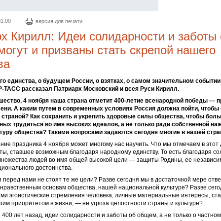
01:00
версия для печати
х Кирилл: Идеи солидарности и заботы
огут и призваны стать скрепой нашего
ва
го единства, о будущем России, о взятках, о самом значительном событии 
-ТАСС рассказал Патриарх Московский и всея Руси Кирилл.
шество, 4 ноября наша страна отметит 400-летие всенародной победы — 
ени. А каким путем в современных условиях Россия должна пойти, чтобы 
страной? Как сохранить и укрепить здоровые силы общества, чтобы бол
ных трудиться во имя высоких идеалов, а не только ради собственной на
туру общества? Такими вопросами задаются сегодня многие в нашей стра
ние праздника 4 ноября может многому нас научить. Что мы отмечаем в этот
ы, ставшее возможным благодаря народному единству. То есть благодаря со
ножества людей во имя общей высокой цели — защиты Родины, ее независи
ционального достоинства.
я перед нами не стоят те же цели? Разве сегодня мы в достаточной мере отв
нравственным основам общества, нашей национальной культуре? Разве сего
ми эгоистические стремления человека, личные материальные интересы, ст
им приоритетом в жизни, — не угроза целостности страны и культуре?
и 400 лет назад, идеи солидарности и заботы об общем, а не только о частном,