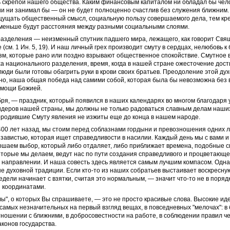
 скрепой нашего общества. Каким финансовым капиталом ни обладал бы чело
и ни занимал бы — он не будет полноценно счастлив без служения ближним
щущать общественный смысл, социальную пользу совершаемого дела, тем кр
 меньше будут расстояния между разными социальными слоями.
разделения — неизменный спутник падшего мира, лежащего, как говорит Св
 (см. 1 Ин. 5, 19). И наш личный грех производит смуту в сердцах, нелюбовь к
зм, которые рано или поздно взрывают общественное спокойствие. Смутное
а национального разделения, время, когда в нашей стране ожесточение дост
 люди были готовы обагрить руки в крови своих братьев. Преодоление этой ду
но, наша общая победа над самими собой, которая была бы невозможна без 
омощи Божией.
ря, — праздник, который появился в наших календарях во многом благодаря
деров нашей страны, мы должны не только радоваться славным делам наших
ородившие Смуту явления не изжиты еще до конца в нашем народе.
 400 лет назад, мы стоим перед соблазнами гордыни и превозношения одних 
 завистью, которая ищет справедливости в насилии. Каждый день мы с вами и
ршаем выбор, который либо отдаляет, либо приближает времена, подобные с
оторые мы делаем, ведут нас по пути создания справедливого и процветающ
 направлении. И наша совесть здесь является самым лучшим компасом. Одна
не духовной традиции. Если кто-то из наших собратьев выстаивает воскресну
едели начинает с взятки, считая это нормальным, — значит что-то не в порядк
 координатами.
ы", о которых Вы спрашиваете, — это не просто красивые слова. Высокие и
самых незначительных на первый взгляд вещах, в повседневных "мелочах": в
тношении с ближними, в добросовестности на работе, в соблюдении правил ч
конов государства.