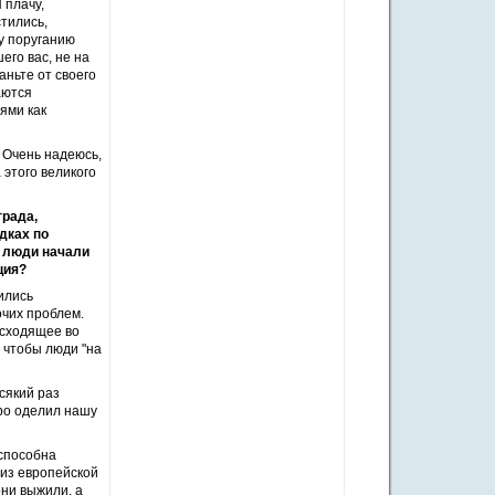
 плачу,
тились,
му поруганию
его вас, не на
аньте от своего
аются
ями как
 Очень надеюсь,
 этого великого
града,
дках по
, люди начали
ция?
ились
очих проблем.
исходящее во
, чтобы люди "на
сякий раз
дро оделил нашу
 способна
из европейской
они выжили, а