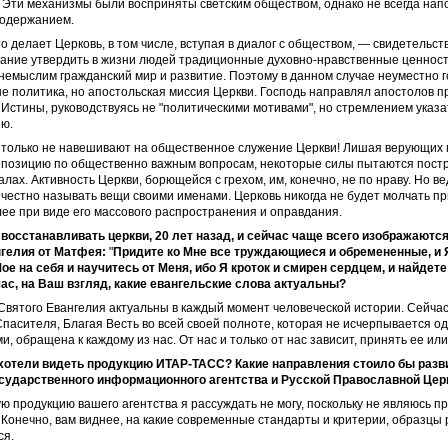
 Эти механизмы были восприняты светским обществом, однако не всегда на
содержанием.
то делает Церковь, в том числе, вступая в диалог с обществом, — свидетельст
ание утвердить в жизни людей традиционные духовно-нравственные ценности
 немыслим гражданский мир и развитие. Поэтому в данном случае неуместно г
не политика, но апостольская миссия Церкви. Господь направлял апостолов 
Истины, руководствуясь не "политическими мотивами", но стремлением указ
ию.
и только не навешивают на общественное служение Церкви! Лишая верующих
 позицию по общественно важным вопросам, некоторые силы пытаются постр
лах. Активность Церкви, борющейся с грехом, им, конечно, не по нраву. Но ве
честно называть вещи своими именами. Церковь никогда не будет молчать при
лее при виде его массового распространения и оправдания.
и восстанавливать церкви, 20 лет назад, и сейчас чаще всего изображаютс
гелия от Матфея:
"
Придите ко Мне все труждающиеся и обремененные, и 
ое на себя и научитесь от Меня, ибо Я кроток и смирен сердцем, и найдет
час, на Ваш взгляд, какие евангельские слова актуальны?
Святого Евангелия актуальны в каждый момент человеческой истории. Сейчас,
пасителя, Благая Весть во всей своей полноте, которая не исчерпывается о
, обращена к каждому из нас. От нас и только от нас зависит, принять ее или
 хотели видеть продукцию ИТАР-ТАСС? Какие направления стоило бы разв
сударственного информационного агентства и Русской Православной Цер
ую продукцию вашего агентства я рассуждать не могу, поскольку не являюсь 
. Конечно, вам виднее, на какие современные стандарты и критерии, образцы
ся.