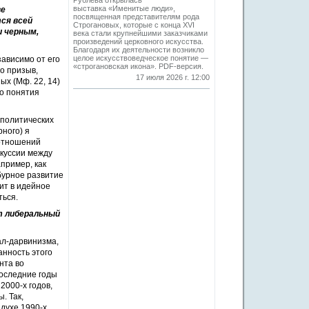
Рублева открылась
выставка «Именитые люди»,
ве
посвященная представителям рода
ся всей
Строгановых, которые с конца XVI
и черным,
века стали крупнейшими заказчиками
произведений церковного искусства.
Благодаря их деятельности возникло
целое искусствоведческое понятие —
ависимо от его
«строгановская икона». PDF-версия.
то призыв,
17 июля 2026 г. 12:00
ых (Мф. 22, 14)
но понятия
 политических
ного) я
 отношений
скуссии между
пример, как
бурное развитие
ит в идейное
ться.
т либеральный
ал-дарвинизма,
анность этого
нта во
последние годы
2000-х годов,
. Так,
духе 1990-х