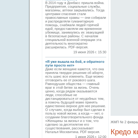
В 2014 году в Донбасс пришла война.
Предприятия, социальные службы,
магазины, аптеки закрывались. Тогда
центрами спасения стали
православные храмы — они собирали
и распределяли гуманитарную
помощь, снабжали людей горячей
едой, предоставляли им временное
убежище, занимались их эвакуацией
в безопасные районы. С началом
специальной военной операции эта
деятельность многократно
расширилась. PDF-версия.
19 июня 2026 г. 15:30
«Я уже вышла на бой, и обратного
пути просто нет»
Даже если женщине кажется, что она
приняла твердое решение об аборте,
есть шанс все изменить. Еще можно
отговорить ее от рокового шага.
Равнодушие общества — главный
враг в этой битве за жизнь. Очень
ценно, когда рядом оказываются
люди, способные не
дистанцироваться от неудобных тем,
а помочь будущей маме принять
единственно верное для нее решение.
О случаях, когда выбор был сделан в
пользу новой жизни, а когда — нет, о
создании благотворительного фонда
«Женщины за жизнь» и о том, что
ЖМП № 2 февраль 
сделано за десятилетие его
существования, рассказывает
Кредо к
Наталья Москвитина. PDF-версия.
1 июня 2026 г. 12:00