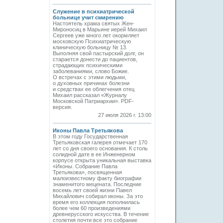
Служение в психиатрической
больнице учит смирению
Настоятель храма святых Жен-
Мироносиц в Марьине иерей Михаил
Сергеев уже много лет окормляет
московскую Психиатрическую
клиническую больницу № 13.
Выполняя свой пастырский долг, он
старается донести до пациентов,
страдающих психическими
заболеваниями, слово Божие.
О встречах с этими людьми,
о духовных причинах болезни
и средствах ее облегчения отец
Михаил рассказал «Журналу
Московской Патриархии». PDF-
версия.
27 июля 2026 г. 13:00
Иконы Павла Третьякова
В этом году Государственная
Третьяковская галерея отмечает 170
лет со дня своего основания. К столь
солидной дате в ее Инженерном
корпусе открыта уникальная выставка
«Иконы. Собрание Павла
Третьякова», посвященная
малоизвестному факту биографии
знаменитого мецената. Последние
восемь лет своей жизни Павел
Михайлович собирал иконы. За это
время его коллекция пополнилась
более чем 60 произведениями
древнерусского искусства. В течение
столетия почти все это собрание