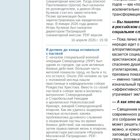
гуманитарная миссия. Тогда епископ
годов — как «п
Пантелеимон (Шатов) был назначен
ее руководителем, а диакон Игорь
исключительно 
Куликов стал его заместителем.
трансформация
Позже организация была
зарегистрирована как юридическое
— Вы пишете 
лицо. В январе 2026 года диакон
в российском 
Игорь Куликов был назначен
директором Патриаршей
социальное с
гуманитарной миссии. PDF-версия.
— Пока лично я
16 апреля 2026 г. 15:30
нередко идет о
алгоритмизаци
Я должен до конца оставаться
с паствой
касается социа
С началом специальной военной
христианское д
операции Северодонецк (ЛНР) был
спасению души,
одним из городов, где шли активные
боевые действия. Бо́льшая часть
утилитаризма, 
жителей покинула город, но были и те,
призвана показ
кто остался. Около 250 человек на три
— именно таков
с половиной месяца нашли
пристанище в кафедральном соборе
изначальный п
Рождества Христова. Вместе со своей
«эффективност
паствой в соборе жили и молились
утрачивает экк
митрополит Северодонецкий
и Старобельский Никодим
— А как это в
и архиепископ Новопсковский
Иринарх, викарий Северодонецкой
— Священник н
епархии. Как им удалось выдержать
тяжелые испытания, какова
современного р
проблематика духовного служения
это собрание в
и окормления паствы во время
может решить п
боевых действий, как налаживалась
затем православная жизнь в епархии,
можно, и нужно
архипастыри рассказали «Журналу
заповеди Спаси
Московской Патриархии». PDF-
связь, потому 
версия.