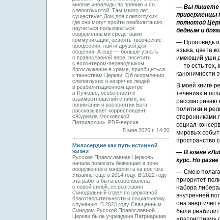
многие инвалиды по зрению и со
— Вы пишете о
слепоглухотой. Там много лет
приверженцы 
существует Дом для слепоглухих,
где они могут пройти реабилитацию,
полнотой Церк
научиться пользоваться
бедным и бог
современными средствами
коммуникации, освоить творческие
— Проповедь и 
профессии, найти друзей для
языка, цвета к
общения. А еще — больше узнать
о православной вере, посетить
имеющий уши да
с волонтером-переводчиком
— то есть тех,
богослужение в храме, приобщиться
каноничности э
к таинствам Церкви. Об окормлении
слепоглухих и незрячих людей
В моей книге р
в реабилитационном центре
в Пучкове, особенностях
течениях и поз
взаимоотношений с ними, их
рассматриваю в
понимании и восприятии Бога
политики и рел
рассказывает корреспондент
«Журнала Московской
сторонниками л
Патриархии». PDF-версия.
социал-консерв
5 мая 2026 г. 14:30
мировых событи
пространство с
Милосердие как путь истинной
жизни
— В главе «Ли
Русская Православная Церковь
курс. Но разв
начала помогать беженцам в зоне
вооруженного конфликта на востоке
— Смею полагат
Украины еще в 2014 году. В 2022 году
приоритет поли
эта работа была возобновлена
с новой силой, ее возглавил
набора либерал
Синодальный отдел по церковной
внутренней пол
благотворительности и социальному
она энергично 
служению. В 2023 году Священным
Синодом Русской Православной
были реабилити
Церкви была учреждена Патриаршая
«патриотизм» с