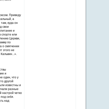
оксом. Приведу
сальный, а
там, куда он
од свои
спитание и
в спорте или
влению Церкви,
амму по
ла о смягчении
т этого не
Кальвин...».
ствы
вие и
е один, что у
то другой
ыли известны и
вучали разные
й настрой четко
 под себя.
ать над