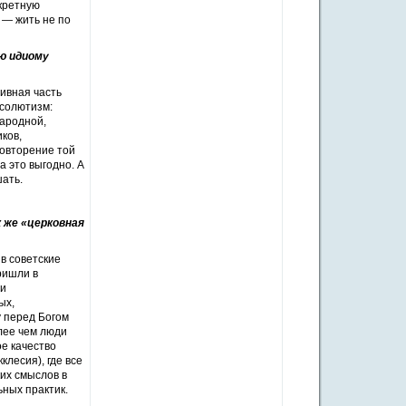
кретную
 — жить не по
ую идиому
ивная часть
бсолютизм:
народной,
ков,
овторение той
а это выгодно. А
шать.
 же «церковная
в советские
ришли в
 и
ых,
у перед Богом
олее чем люди
ое качество
клесия), где все
их смыслов в
ьных практик.