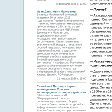
идеологическую
6 февраля 2026 г. 13:00
— Почему?
Иван Данилович Мансветов
В стенах Московской духовной
— А как расска
академии 30 октября 2025
пример. Состоя
года прошли Первые Мансветовские
церковный — пр
чтения по литургике и гимнографии,
приуроченные к 140-летию со дня
пришел, то есть
кончины профессора МДА Ивана
обывательские,
Даниловича Мансветова,
развитие души 
выдающегося русского
исследователя православного
интеллекта в у
богослужения. Он не только внес
ее реформации
значительный вклад в становление
русскому языку
русской литургики, но и занимался
разработкой проекта церковно-
оценочных крит
археологических музеев при
понимает и гов
духовных учебных заведениях.
В своей преподавательской
— Чем же «ре
деятельности профессор Мансветов
политическог
уделял особое внимание изучению
истории церковного искусства
— Дело в том,
в неразрывной связи с литургической
жизнью Церкви. PDF-версия.
ответственного
21 января 2026 г. 15:00
подтолкнуть Це
него есть груп
Святейший Патриарх Кирилл:
среде. Они нач
заповеданное Христом
в 1950-е, и в 
милосердие — это вера в действии
В Москве состоялся XII
претензии. Кст
Общецерковный съезд по
улавливается и
социальному служению. Форум
Одним словом, 
открылся Божественной литургией в
кафедральном соборном Храме
эволюционным
Христа Спасителя, которую возглавил