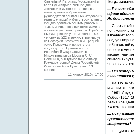
Святейший Патриарх Московский и
Когда закончи
всея Руси Кирилл. Четыре дня
архиереи и духовенство, сестры
— В главе «См
милосердия и добровольцы,
сфере идеолог
руководители социальных отделов из
Но достаточн
разных епархий и благотворительных
фондов делились опытом работы и
— Споры в обще
знакомились с новыми подходами в
организации своих проектов. В работе
понимании этог
съезда приняли участие более 1500
в военных вопр
человек из 222 епархий, в том числе
следует переве
из Беларуси, Казахстана и Средней
Азии. Прозвучали приветствия
либеральной ид
председателя Правительства
является умени
Российской Федерации М. В.
мешает нам зан
Мишустина, мэра Москвы С. С.
Собянина, выступила вице-спикер
символизирует 
Государственной Думы Российской
явления и инст
Федерации Анна Кузнецова. PDF-
версия.
— От историк
12 января 2026 г. 17:30
взвешенного к
— Да. Но на эт
мыслим в парад
— 1991. А куда
Собор (1917–19
летия Крещения
ХХ века, и отн
— Вы уделяете
противопоста
конфликты?
— Не думаю. Т