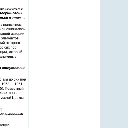
олжавшаяся в
завершилась».
иться в этом…
 в привычном
 или ошибались
 нашей истории
х элементов
вий которого
до сих пор
иции, который
культурные
на отсутствие
, мы до сих пор
— 1953 — 1961
05), Поместный
ание 1000-
Русской Церкви
д,
ые классовые
именую