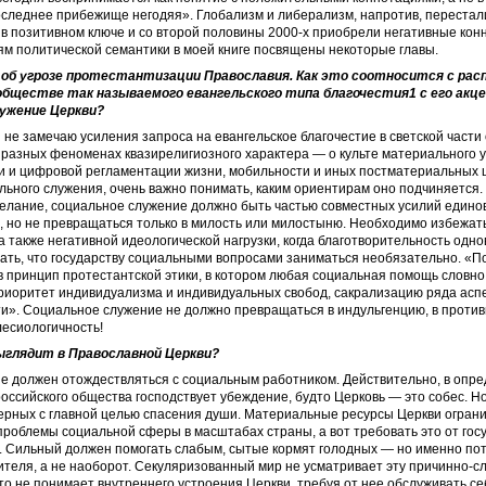
оследнее прибежище негодяя». Глобализм и либерализм, напротив, переста
в позитивном ключе и со второй половины 2000-х приобрели негативные кон
м политической семантики в моей книге посвящены некоторые главы.
об угрозе протестантизации Православия. Как это соотносится с ра
обществе так называемого евангельского типа благочестия1 с его акц
лужение Церкви?
 не замечаю усиления запроса на евангельское благочестие в светской части
 разных феноменах квазирелигиозного характера — о культе материального у
и и цифровой регламентации жизни, мобильности и иных постматериальных ц
льного служения, очень важно понимать, каким ориентирам оно подчиняется.
елание, социальное служение должно быть частью совместных усилий едино
 но не превращаться только в милость или милостыню. Необходимо избежать
а также негативной идеологической нагрузки, когда благотворительность одн
ать, что государству социальными вопросами заниматься необязательно. «П
 принцип протестантской этики, в котором любая социальная помощь словно
риоритет индивидуализма и индивидуальных свобод, сакрализацию ряда асп
и». Социальное служение не должно превращаться в индульгенцию, в против
лесиологичность!
ыглядит в Православной ­Церкви?
е должен отождествляться с социальным работником. Действительно, в опре
оссийского общества господствует убеждение, будто Церковь — это собес. Н
ерных с главной целью спасения души. Материальные ресурсы Церкви огран
роблемы социальной сферы в масштабах страны, а вот требовать это от гос
. Сильный должен помогать слабым, сытые кормят голодных — но именно пот
теля, а не наоборот. Секуляризованный мир не усматривает эту причинно-с
что не понимает внутреннего устроения Церкви, требуя от нее обслуживать се