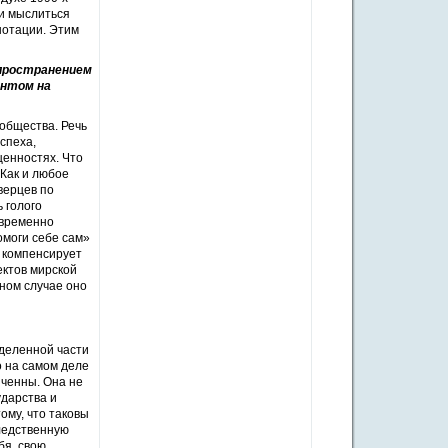
ли мыслиться
нотации. Этим
спространением
ентом на
 общества. Речь
спеха,
енностях. Что
 Как и любое
верцев по
 голого
овременно
омоги себе сам»
 компенсирует
ектов мирской
ном случае оно
деленной части
о на самом деле
иченны. Она не
ударства и
ому, что таковы
ледственную
бя, свою