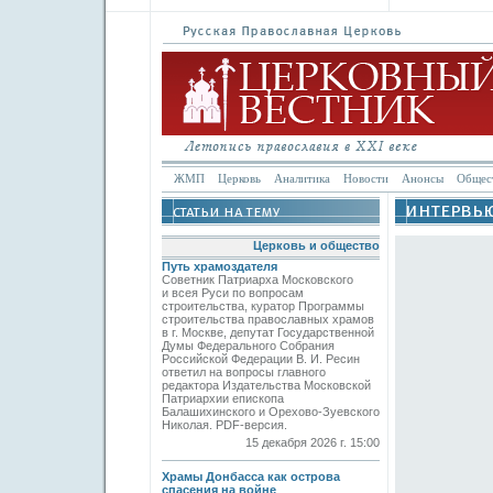
ЖМП
Церковь
Аналитика
Новости
Анонсы
Общес
Церковь и общество
Путь храмоздателя
Советник Патриарха Московского
и всея Руси по вопросам
строительства, куратор Программы
строительства православных храмов
в г. Москве, депутат Государственной
Думы Федерального Собрания
Российской Федерации В. И. Ресин
ответил на вопросы главного
редактора Издательства Московской
Патриархии епископа
Балашихинского и Орехово-Зуевского
Николая. PDF-версия.
15 декабря 2026 г. 15:00
Храмы Донбасса как острова
спасения на войне