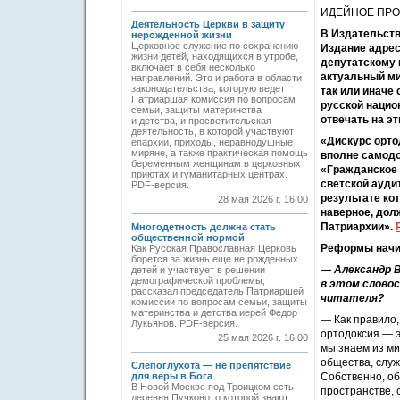
ИДЕЙНОЕ ПРО
Деятельность Церкви в защиту
В Издательств
нерожденной жизни
Церковное служение по сохранению
Издание адрес
жизни детей, находящихся в утробе,
депутатскому 
включает в себя несколько
актуальный ми
направлений. Это и работа в области
законодательства, которую ведет
так или иначе
Патриаршая комиссия по вопросам
русской нацио
семьи, защиты материнства
отвечать на э
и детства, и просветительская
деятельность, в которой участвуют
«Дискурс орто
епархии, приходы, неравнодушные
миряне, а также практическая помощь
вполне самодо
беременным женщинам в церковных
«Гражданское 
приютах и гуманитарных центрах.
светской ауди
PDF-версия.
результате ко
28 мая 2026 г. 16:00
наверное, дол
Патриархии».
Многодетность должна стать
общественной нормой
Реформы начи
Как Русская Православная Церковь
борется за жизнь еще не рожденных
— Александр В
детей и участвует в решении
демографической проблемы,
в этом слово
рассказал председатель Патриаршей
читателя?
комиссии по вопросам семьи, защиты
материнства и детства иерей Федор
— Как правило,
Лукьянов. PDF-версия.
ортодоксия — э
25 мая 2026 г. 16:00
мы знаем из ми
общества, служ
Слепоглухота — не препятствие
для веры в Бога
Собственно, об
В Новой Москве под Троицком есть
пространстве, 
деревня Пучково, о которой знают