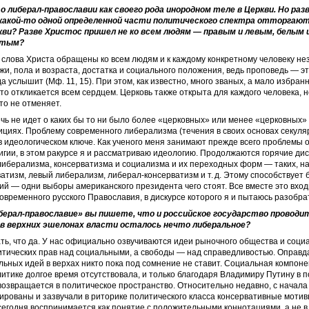
 либерал-православии как своего рода инородном теле в Церкви. Но раз
какой-то одной определенной части политического спектра отторгают
ви? Разве Христос пришел не ко всем людям — правым и левым, белым 
атым?
слова Христа обращены ко всем людям и к каждому конкретному человеку нез
ожи, пола и возраста, достатка и социального положения, ведь проповедь — э
 услышит (Мф. 11, 15). При этом, как известно, много званых, а мало избранн
 кто откликается всем сердцем. Церковь также открыта для каждого человека, 
то не отменяет.
ечь не идет о каких бы то ни было более «церковных» или менее «церковных»
ициях. Проблему современного либерализма (течения в своих основах секуляр
 идеологическом ключе. Как ученого меня занимают прежде всего проблемы
игии, в этом ракурсе я и рассматриваю идеологию. Продолжаются горячие ди
иберализма, консерватизма и социализма и их переходных форм — таких, на
атизм, левый либерализм, либерал-консерватизм и т. д. Этому способствует 
й — одни выборы американского президента чего стоят. Все вместе это вход
овременного русского Православия, в дискурсе которого я и пытаюсь разобра
берал-православие» вы пишете, что и российское государство проводи
е в верхних эшелонах власти осталось нечто либеральное?
ь, что да. У нас официально озвучиваются идеи рыночного общества и соци
тических прав над социальными, а свободы — над справедливостью. Оправд
ьных идей в верхах никто пока под сомнение не ставит. Социальная компоне
итике долгое время отсутствовала, и только благодаря Владимиру Путину в 
возвращается в политическое пространство. Относительно недавно, с начала 
рованы и зазвучали в риторике политического класса консервативные мотивы
егодня воспринимается как понятие с положительными коннотациями, а не в 