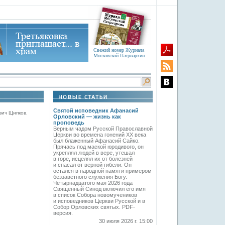
Свежий номер Журнала
Московской Патриархии
Святой исповедник Афанасий
ич Щипков.
Орловский — жизнь как
проповедь
Верным чадом Русской Православной
Церкви во времена гонений XX века
был блаженный Афанасий Сайко.
Прячась под маской юродивого, он
укреплял людей в вере, утешал
в горе, исцелял их от болезней
и спасал от верной гибели. Он
остался в народной памяти примером
беззаветного служения Богу.
Четырнадцатого мая 2026 года
Священный Синод включил его имя
в список Собора новомучеников
и исповедников Церкви Русской и в
Собор Орловских святых. PDF-
версия.
30 июля 2026 г. 15:00