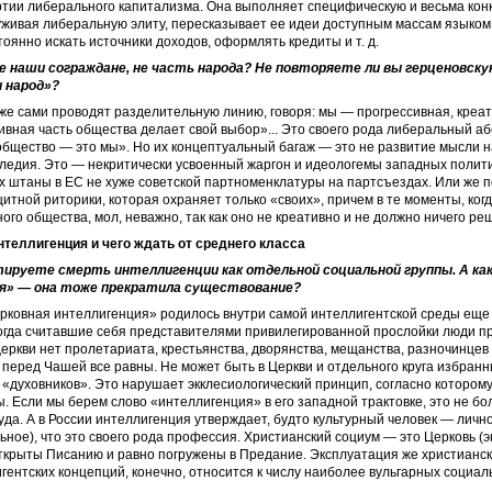
ртии либерального капитализма. Она выполняет специфическую и весьма кон
живая либеральную элиту, пересказывает ее идеи доступным массам языком
тоянно искать источники доходов, оформлять кредиты и т. д.
е наши сограждане, не часть народа? Не повторяете ли вы герценовск
 народ»?
же сами проводят разделительную линию, говоря: мы — прогрессивная, креат
ивная часть общества делает свой выбор»... Это своего рода либеральный а
бщество — это мы». Но их концептуальный багаж — это не развитие мысли 
ледия. Это — некритически усвоенный жаргон и идеологемы западных полити
 штаны в ЕС не хуже советской партноменклатуры на партсъездах. Или же п
итной риторики, которая охраняет только «своих», причем в те моменты, когд
ого общества, мол, неважно, так как оно не креативно и не должно ничего ре
нтеллигенция и чего ждать от среднего класса
ируете смерть интеллигенции как отдельной социальной группы. А как
я» — она тоже прекратила существование?
рковная интеллигенция» родилось внутри самой интеллигентской среды еще 
когда считавшие себя представителями привилегированной прослойки люди п
Церкви нет пролетариата, крестьянства, дворянства, мещанства, разночинцев
 перед Чашей все равны. Не может быть в Церкви и отдельного круга избранн
духовников». Это нарушает экклесиологический принцип, согласно котором
ы. Если мы берем слово «интеллигенция» в его западной трактовке, это не б
уда. А в России интеллигенция утверждает, будто культурный человек — личн
ьное), что это своего рода профессия. Христианский социум — это Церковь (эк
ткрыты Писанию и равно погружены в Предание. Эксплуатация же христианск
гентских концепций, конечно, относится к числу наиболее вульгарных социал