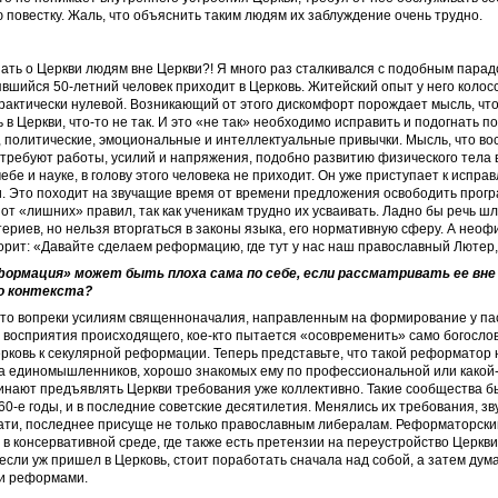
 повестку. Жаль, что объяснить таким людям их заблуждение очень трудно.
зать о Церкви людям вне Церкви?! Я много раз сталкивался с подобным парад
вшийся 50-летний человек приходит в Церковь. Житейский опыт у него колос
актически нулевой. Возникающий от этого дискомфорт порождает мысль, что 
 в Церкви, что-то не так. И это «не так» необходимо исправить и подогнать п
 политические, эмоциональные и интеллектуальные привычки. Мысль, что во
требуют работы, усилий и напряжения, подобно развитию физического тела 
чебе и науке, в голову этого человека не приходит. Он уже приступает к испра
. Это походит на звучащие время от времени предложения освободить прогр
 от «лишних» правил, так как ученикам трудно их усваивать. Ладно бы речь ш
ериев, но нельзя вторгаться в законы языка, его нормативную сферу. А неофи
орит: «Давайте сделаем реформацию, где тут у нас наш православный Лютер, 
формация» может быть плоха сама по себе, если рассматривать ее вне
о контекста?
 что вопреки усилиям священноначалия, направленным на формирование у па
 восприятия происходящего, кое-кто пытается «осовременить» само богосло
рковь к секулярной реформации. Теперь представьте, что такой реформатор н
па единомышленников, хорошо знакомых ему по профессиональной или какой-
инают предъявлять Церкви требования уже коллективно. Такие сообщества б
1960-е годы, и в последние советские десятилетия. Менялись их требования, з
ати, последнее присуще не только православным либералам. Реформаторски
 в консервативной среде, где также есть претензии на переустройство Церкви
если уж пришел в Церковь, стоит поработать сначала над собой, а затем дум
и реформами.