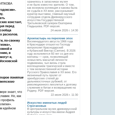
хранилось в запасниках музея
ЩИПКОВА
и не было известно зрителю. О том,
как возникла коллекция и какова была
тодоксии».
ее судьба в ХХ веке, рассказывает
у,
куратор выставки, главный научный
сотрудник отдела Древнерусского
ать
искусства Государственной
ских констант,
Третьяковской галереи Екатерина
дня перед
Гладышева. PDF-версия.
 сообща
24 июля 2026 г. 14:30
х расколов.
Архипастырь на переломе эпох
ги, по-своему
Восемнадцатого августа 1966 года
тизма»,
в Краснодаре отошел ко Господу
митрополит Краснодарский
овной и
и Кубанский Виктор (Святин). В 2026
ению, в
году исполняется 60 лет со дня его
могут и,
кончины — срок, позволяющий
осмыслить масштаб личности
 Московской
подвижника, чья жизнь стала
воплощением трагической и вместе
с тем величественной истории
Русского Православия в XX веке. Его
жизненный путь пролег от
второе понятие
оренбургских степей до
светского
дальневосточных рубежей, от
революционного лихолетья к долгому
служению в Китае и возвращению на
Родину. PDF-версия.
вере знает, что
22 июля 2026 г. 11:30
авии. Но, как
й профиль
Искусство именитых людей
елигии».
Строгановых
сем идейном
В Центральном музее древнерусской
культуры и искусства имени Андрея