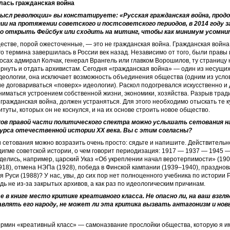
лась гражданская война
ысл революции» вы констатируете: «Русская гражданская война, ­прод
ии на протяжении советского и постсоветского периодов, в 2014 году 
о открыть Фейсбук или сходить на митинг, чтобы как минимум усомн
стве, порой ожесточенные, — это не гражданская война. Гражданская война
о термина завершилась в России век назад. Независимо от того, были правы
осах адмирал Колчак, генерал Врангель или главком Ворошилов, ту страницу
рнуть и отдать архивистам. Сегодня «гражданская война» — один из несущи
еологии, она исключает возможность объединения общества (одним из усло
е договариваться «поверх» идеологии). Раскол подогревался искусственно и 
иматься устроением собственной жизни, экономики, хозяйства. Разрыв трад
гражданская война, должен устраняться. Для этого необходимо отыскать те 
итуты, которых он не коснулся, и на их основе строить новое общество.
ов правой части политического спектра можно услышать сетования 
урса отечественной истории ХХ века. Вы с этим согласны?
и сетования можно возразить очень просто: сядьте и напишите. Действительно
игме советской истории, о чем говорит периодизация: 1917 — 1937 — 1945 
 делись, например, царский Указ «Об укреплении начал веротерпимости» (19
18), отмена НЭПа (1928), победа в Финской кампании (1939–1940), празднов
 Руси (1988)? У нас, увы, до сих пор нет полноценного учебника по истории 
юдь не из-за закрытых архивов, а как раз по идеологическим причинам.
 в книге место критике креативного класса. Не опасно ли, на ваш взгля
влять его народу, не может ли эта критика вызвать антагонизм и нов
ермин «креативный класс» — самоназвание прослойки общества, которую я 