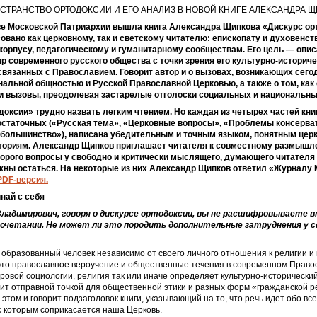
СТРАНСТВО ОРТОДОКСИИ И ЕГО АНАЛИЗ В НОВОЙ КНИГЕ АЛЕКСАНДРА 
е Московской Патриархии вышла книга Александра Щипкова «Дискурс ор
овано как церковному, так и светскому читателю: епископату и духовенств
корпусу, педагогическому и гуманитарному сообществам. Его цель — опис
р современного русского общества с точки зрения его культурно-историче
 связанных с Православием. Говорит автор и о вызовах, возникающих сего
нальной общностью и Русской Православной Церковью, а также о том, как
ти вызовы, преодолевая застарелые отголоски социальных и национальны
доксии» трудно назвать легким чтением. Но каждая из четырех частей кни
статочных («Русская тема», «Церковные вопросы», «Проблемы консерва
большинство»), написана убедительным и точным языком, понятным церк
ториям. Александр Щипков приглашает читателя к совместному размышл
торого вопросы у свободно и критически мыслящего, думающего читателя 
жны остаться. На некоторые из них Александр Щипков ответил «Журналу
PDF-версия.
най с себя
ладимирович, говоря о дискурсе ортодоксии, вы не расшифровываете 
сочетании. Не может ли это породить дополнительные затруднения у 
 образованный человек независимо от своего личного отношения к религии и 
то православное вероучение и общественные течения в современном Правосл
ровой социологии, религия так или иначе определяет культурно-исторически
ит отправной точкой для общественной этики и разных форм «гражданской р
 этом и говорит подзаголовок книги, указывающий на то, что речь идет обо в
с которым соприкасается наша Церковь.