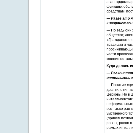
авангардом па
функцию: обслу
средствам, пос
— Разве это н
«дворянство и
— Но ведь они 
общества; «акт
«Гражданское о
традиций и нас
просиживающих
части правозащ
мнение остальн
Куда делась и
— Вы констат
интеллигенци
— Понятие «це
десятилетия, 
Церковь. Но в 
интеллигентов:
неформальных «
все также равн
умственного тр
(причем похвал
равны, равно о
рамках интелли