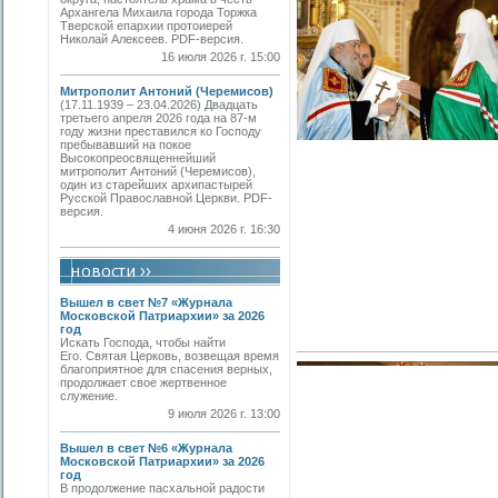
Архангела Михаила города Торжка
Тверской епархии протоиерей
Николай Алексеев. PDF-версия.
16 июля 2026 г. 15:00
Митрополит Антоний (Черемисов)
(17.11.1939 – 23.04.2026) Двадцать
третьего апреля 2026 года на 87-м
году жизни преставился ко Господу
пребывавший на покое
Высокопреосвященнейший
митрополит Антоний (Черемисов),
один из старейших архипастырей
Русской Православной Церкви. PDF-
версия.
4 июня 2026 г. 16:30
Вышел в свет №7 «Журнала
Московской Патриархии» за 2026
год
Искать Господа, чтобы найти
Его. Святая Церковь, возвещая время
благоприятное для спасения верных,
продолжает свое жертвенное
служение.
9 июля 2026 г. 13:00
Вышел в свет №6 «Журнала
Московской Патриархии» за 2026
год
В продолжение пасхальной радости