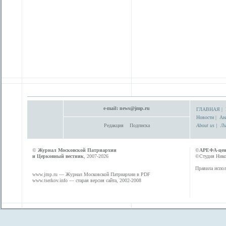
e-mail:
news@jmp.ru
ГЛАВНАЯ
|
Новости
|
Ан
Редакция
Подписка
About us
|
Ли
©
Журнал Московской Патриархии
©
АРЕФА-це
и Церковный вестник
, 2007-2026
©Студия Никол
Правила испол
www.jmp.ru
— Журнал Московской Патриархии в PDF
www.tserkov.info
— старая версия сайта, 2002-2008