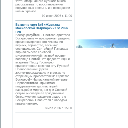
этот номер нашего журнала много
рассказывает о восстановлении
порушенных святынь и о возведении
новых храмов.
10 июня 2026 г. 11:00
Вышел в свет №5 «Журнала
Московской Патриархии» за 2026
год
Всегда радуйтесь. Светлое Христово
Воскресение — праздников праздник,
время неизреченного ликования
верных, торжество, весь мир
освящающее. Святейший Патриарх
Кирилл вместе со своей
многомиллионной паствой прошел
поприще Святой Четыредесятницы и,
встретив Пасху Господню,
приветствовал всю полноту Русской
Православной Церкви
жизнеутверждающим и в веках не
стареющим приветствием: «Христос
Воскресе!» На пасхальной вечерне
Первосвятитель принимал
поздравления архипастырей,
пастырей и мирян, а в дни Светлой
седмицы совершал праздничные
богослужения, разделяя радость о
Воскресении Спасителя с народом
православным.
8 мая 2026 г. 15:00