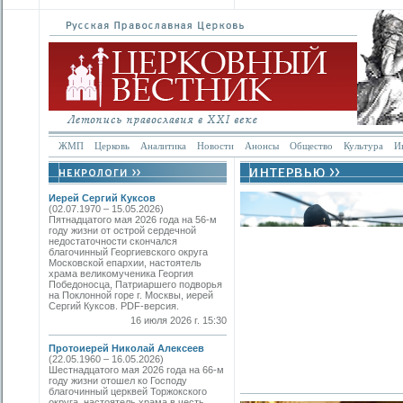
ЖМП
Церковь
Аналитика
Новости
Анонсы
Общество
Культура
И
Иерей Сергий Куксов
(02.07.1970 – 15.05.2026)
Пятнадцатого мая 2026 года на 56-м
году жизни от острой сердечной
недостаточности скончался
благочинный Георгиевского округа
Московской епархии, настоятель
храма великомученика Георгия
Победоносца, Патриаршего подворья
на Поклонной горе г. Москвы, иерей
Сергий Куксов. PDF-версия.
16 июля 2026 г. 15:30
Протоиерей Николай Алексеев
(22.05.1960 – 16.05.2026)
Шестнадцатого мая 2026 года на 66-м
году жизни отошел ко Господу
благочинный церквей Торжокского
округа, настоятель храма в честь