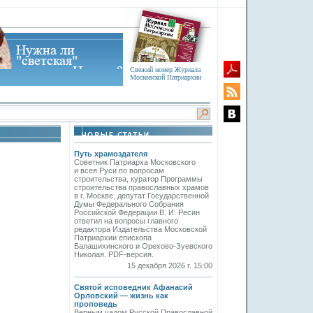
Свежий номер Журнала
Московской Патриархии
Путь храмоздателя
Советник Патриарха Московского
и всея Руси по вопросам
строительства, куратор Программы
строительства православных храмов
в г. Москве, депутат Государственной
Думы Федерального Собрания
Российской Федерации В. И. Ресин
ответил на вопросы главного
редактора Издательства Московской
Патриархии епископа
Балашихинского и Орехово-Зуевского
Николая. PDF-версия.
15 декабря 2026 г. 15:00
Святой исповедник Афанасий
Орловский — жизнь как
проповедь
Верным чадом Русской Православной