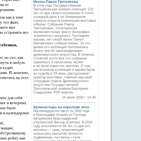
Иконы Павла Третьякова
ли от
В этом году Государственная
рганами.
Третьяковская галерея отмечает 170
лет со дня своего основания. К столь
ак как в зоне
солидной дате в ее Инженерном
корпусе открыта уникальная выставка
у тот факт,
«Иконы. Собрание Павла
 кого мое
Третьякова», посвященная
бы устранить все
малоизвестному факту биографии
знаменитого мецената. Последние
восемь лет своей жизни Павел
Михайлович собирал иконы. За это
собенная,
время его коллекция пополнилась
более чем 60 произведениями
древнерусского искусства. В течение
, но это, как
столетия почти все это собрание
бнуть в любую
хранилось в запасниках музея
и не было известно зрителю. О том,
м ходят.
как возникла коллекция и какова была
ми. И, конечно,
ее судьба в ХХ веке, рассказывает
тветить на этот
куратор выставки, главный научный
сотрудник отдела Древнерусского
искусства Государственной
Третьяковской галереи Екатерина
Гладышева. PDF-версия.
ное для себя
24 июля 2026 г. 14:30
них и вечерних
Архипастырь на переломе эпох
жно было
Восемнадцатого августа 1966 года
и и календарные
в Краснодаре отошел ко Господу
митрополит Краснодарский
и Кубанский Виктор (Святин). В 2026
аб,
году исполняется 60 лет со дня его
лужащие
,
кончины — срок, позволяющий
еобстрелянному
осмыслить масштаб личности
подвижника, чья жизнь стала
ших ребят, как