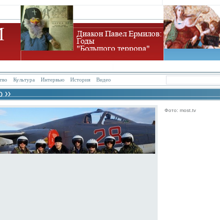
тво
Культура
Интервью
История
Видео
Фото: most.tv