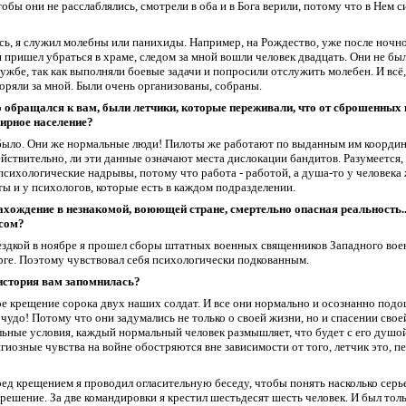
тобы они не расслаблялись, смотрели в оба и в Бога верили, потому что в Нем с
сь, я служил молебны или панихиды. Например,
на Рождество, уже после ночн
я пришел убрать
ся в
храм
е
,
следом за мной вошли человек двадцать.
Они не бы
ужбе, так как выполняли боевые задачи и попросили отслужить молебен. И всё, 
торяли за мной. Были очень организованы, собраны.
то обращался к вам, были летчики, которые переживали, что от сброшенных
мирное население?
 было. Они же нормальные люди! Пилоты же работают по выданным им координ
йствительно, ли эти данные означают места дислокации бандитов. Разумеется,
психологические надрывы, потому что работа - работой, а душа-то у человека 
ты и у психологов, которые есть в каждом подразделении.
ахождение в незнакомой, воюющей стране, смертельно опасная реальность..
ссом?
оездкой в ноябре я прошел сборы штатных военных священников Западного вое
ге. Поэтому чувствовал себя психологически подкованным.
 история вам запомнилась?
 крещение сорока двух наших солдат. И все они нормально и осознанно подо
чудо! Потому что они задумались не только о своей жизни, но и спасении сво
льные условия, каждый нормальный человек размышляет, что будет с его душой
гиозные чувства на войне обостряются вне зависимости от того, летчик это, п
ед крещением я проводил огласительную беседу, чтобы понять насколько серь
решение. За две командировки я крестил шестьдесят шесть человек. И был толь