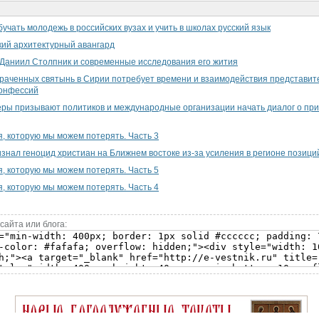
учать молодежь в российских вузах и учить в школах русский язык
ий архитектурный авангард
Даниил Cтолпник и современные исследования его жития
раченных святынь в Сирии потребует времени и взаимодействия представит
конфессий
ры призывают политиков и международные организации начать диалог о пр
, которую мы можем потерять. Часть 3
знал геноцид христиан на Ближнем востоке из-за усиления в регионе позици
, которую мы можем потерять. Часть 5
, которую мы можем потерять. Часть 4
сайта или блога: