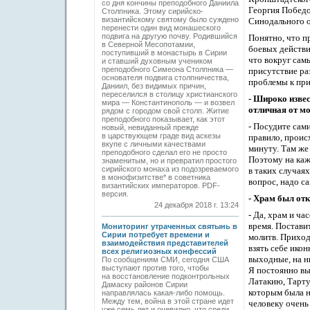
со дня кончины преподобного Даниила
Георгия Побед
Cтолпника. Этому сирийско-
византийскому святому было суждено
Синодального
перенести один вид монашеского
подвига на другую почву. Родившийся
Понятно, что п
в Северной Месопотамии,
боевых действи
поступивший в монастырь в Сирии
что
вокруг
сам
и ставший духовным учеником
преподобного Симеона Столпника —
присутствие ра
основателя подвига столпничества,
проблемы к пр
Даниил, без видимых причин,
переселился в столицу христианского
- Широко извес
мира — Константинополь — и возвел
отличная от м
рядом с городом свой столп. Житие
преподобного показывает, как этот
- Посудите сами
новый, невиданный прежде
в царствующем граде вид аскезы
правило, проис
вкупе с личными качествами
минуту. Там же
преподобного сделал его не просто
Поэтому на каж
знаменитым, но и превратил простого
сирийского монаха из подозреваемого
в таких случая
в монофизитстве* в советника
вопрос, надо с
византийских императоров. PDF-
версия.
- Храм был от
24 декабря 2018 г. 13:24
- Да, х
рам и ча
время
. Постави
Мониторинг утраченных святынь в
Сирии потребует времени и
молитв. Приход
взаимодействия представителей
взять
себе
икон
всех религиозных конфессий
выходные, на н
По сообщениям СМИ, сегодня США
выступают против того, чтобы
Я
постоянно
в
на восстановление подконтрольных
Латакию,
Тарту
Дамаску районов Сирии
которым была 
направлялась какая-либо помощь.
Между тем, война в этой стране идет
человеку очень
уже семь лет и очевидно, что среди