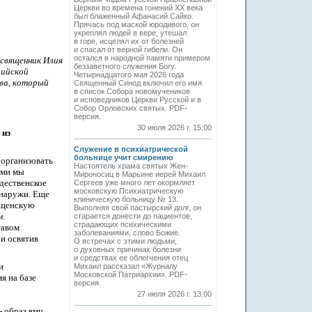
Церкви во времена гонений XX века
был блаженный Афанасий Сайко.
Прячась под маской юродивого, он
укреплял людей в вере, утешал
в горе, исцелял их от болезней
и спасал от верной гибели. Он
остался в народной памяти примером
 священник Илия
беззаветного служения Богу.
рийской
Четырнадцатого мая 2026 года
ова, который
Священный Синод включил его имя
в список Собора новомучеников
и исповедников Церкви Русской и в
Собор Орловских святых. PDF-
версия.
30 июля 2026 г. 15:00
 из
Служение в психиатрической
больнице учит смирению
 организовать
Настоятель храма святых Жен-
ыми мы
Мироносиц в Марьине иерей Михаил
дественское
Сергеев уже много лет окормляет
московскую Психиатрическую
снаружи. Еще
клиническую больницу № 13.
рещенскую
Выполняя свой пастырский долг, он
м.
старается донести до пациентов,
страдающих психическими
тавом
заболеваниями, слово Божие.
и освятив
О встречах с этими людьми,
о духовных причинах болезни
и средствах ее облегчения отец
и
Михаил рассказал «Журналу
Московской Патриархии». PDF-
мя на базе
версия.
27 июля 2026 г. 13:00
- образ
в
мч.