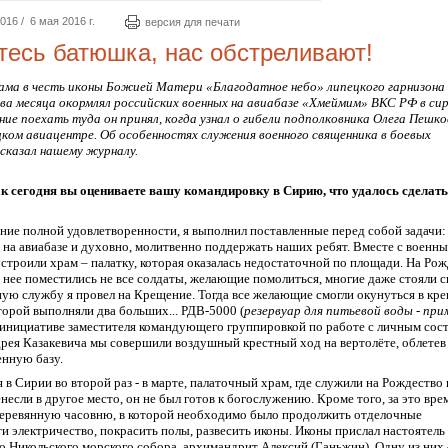
16 / 6 мая 2016 г.
версия для печати
есь батюшка, нас обстреливают!
ама в честь иконы Божией Матери «Благодатное небо» липецкого гарнизона
ва месяца окормлял российских военных на авиабазе «Хмеймим» ВКС РФ в си
ие поехать туда он принял, когда узнал о гибели подполковника Олега Пешк
цком авиацентре. О
б
ос
о
бенностях
служения
военного священника
в боевых
сказал нашему журналу.
ак
сегодня вы оцениваете вашу командировку в Сирию, что удалось сделать
ние полной удовлетворенности, я выполнил поставленные перед собой задачи:
на авиабазе и духовно, молитвенно поддержать наших ребят
. Вместе с военн
строили храм – палатку, которая оказалась недостаточной по площади. На Рож
 нее поместились не все солдаты, желающие помолиться, многие даже стояли 
ую службу я провел на Крещение. Тогда все желающие смогли окунуться в к
оторой выполняли два больших... РДВ-5000 (
резервуар для питьевой воды - при
 инициативе заместителя командующего группировкой по работе с личным сос
рея Казакевича мы совершили воздушный крестный ход на вертолёте, облетев 
нную базу.
ся в Сирии во второй раз - в марте, палаточный храм, где служили на Рождество
несли в другое место
,
он
не
был
готов к богослужению.
Кроме того,
з
а это вре
еревянную часовню, в которой необходимо было продолжить отделочные
ти
электричество,
покрасить полы,
развесить иконы. И
коны прислал настоятель
 Никольского морского собора
архимандрит Алексий (Ганьжин). Одну из них 