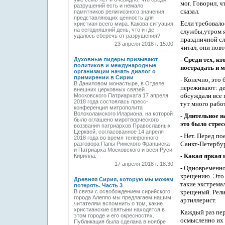
мог. Говорил, ч
разрушений есть и немало
сказал.
памятников религиозного значения,
представляющих ценность для
Если требовало
христиан всего мира. Какова ситуация
на сегодняшний день, что и где
службы,
утром
удалось сберечь от разрушения?
праздничной сл
23 апреля 2018 г. 15:00
читал, они пов
- Среди тех, к
Духовные лидеры призывают
политиков и международные
пострадать и 
организации начать диалог о
примирении в Сирии
- Конечно, это
В Даниловом монастыре, в Отделе
переживают: де
внешних церковных связей
обсуждали все 
Московского Патриархата 17 апреля
2018 года состоялась пресс-
тут много рабо
конференция митрополита
Волоколамского Илариона, на которой
- Длительное н
было оглашено миротворческого
это было стре
воззвания патриархов Православных
Церквей, согласованное 14 апреля
- Нет. Перед п
2018 года во время телефонного
Санкт-Петербур
разговора Папы Римского Франциска
и Патриарха Московского и всея Руси
- Какая яркая
Кирилла.
17 апреля 2018 г. 18:30
-
Одновременное
крещению. Это 
Древняя Сирия, которую мы можем
такие экстрема
потерять. Часть 3
В связи с освобождением сирийского
крещеный. Рели
города Алеппо мы предлагаем нашим
артиллерист.
читателям вспомнить о том, какие
христианские святыни находятся в
Каждый раз пер
этом городе и его окресностях.
осмысленно их 
Публикация была сделана в ноябре