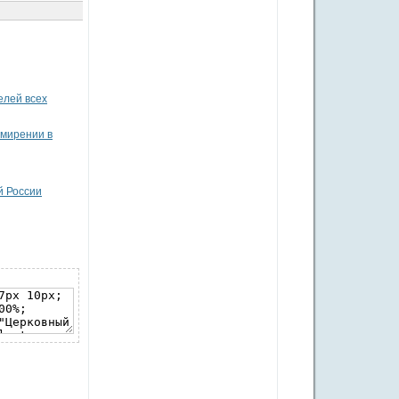
елей всех
имирении в
й России