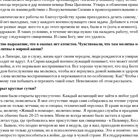
оносца
передала
в дар
воинам
певица Вика Цыганова. Утварь и облачения приш
отдела по взаимодействию с Вооруженными Силами и правоохранительными о
рактически все работы по благоустройству храма приходилось делать самому, т
й нет выходных, там у каждого военнослужащего
своя задача
.
Добавьте к этом
ые разные
люди: кого-то
я
до этого времени не знал,
были и те (хоть и немного),
здражало.
В таких условиях, в течение месяца нужно так наладить работу, что
иезду следующего священника.
И слава Богу, мне это удалось.
тно выражение, что в окопах нет атеистов. Чувствовали, что там молитва о
олитвы в мирной жизни?
, в Липецке, где я служу, жизнь идет своим чередом, люди рождаются и умирают
ходит не вдруг. А в Сирии каждый военнослужащий понимает, что может поги
 война, и это нормально воспринимается. Все хорошо чувствуют, что под Бого
дом богослужении мы молились, чтобы все вернулись домой живыми и здоровы
х слова молитвы воспринимаются и переживаются по-особенному. Как? Чтобы о
амому там побывать и пережить такой опыт. Невозможно об этом рассказать.
крыт круглые сутки?
совня
были открыты круглосуточно.
Каждый желающий мог зайти
в любое удоб
ть свечи, помолиться.
В мое отсутствие люди с
ами собирались на чтение утрен
или не только летчики, но и
спецназ, технический персонал. В храме всегда
мо
ы,
молитву
«
Ж
ивый в помощи», молитвословы.
Я проводил службы в праздник
их обычно было 20-25 человек. Меня не всегда можно было застать в храме.
ы
л
е
тал
туда,
где требовалось мое присутствие как священника
-
в Пальмиру,
Кес
с. Бывало, что поздно вечером ко мне в модуль, где я жил, приходили военнос
нужна
не только духовн
ая
, но и психологическ
ая
поддержк
а
. Это и понятно: н
 непросто приспособиться к войне, да еще в чужой стране. И я поддерживал на