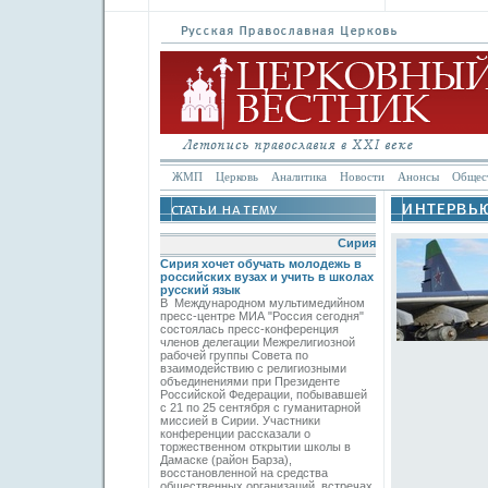
ЖМП
Церковь
Аналитика
Новости
Анонсы
Общес
Сирия
Сирия хочет обучать молодежь в
российских вузах и учить в школах
русский язык
В Международном мультимедийном
пресс-центре МИА "Россия сегодня"
состоялась пресс-конференция
членов делегации Межрелигиозной
рабочей группы Совета по
взаимодействию с религиозными
объединениями при Президенте
Российской Федерации, побывавшей
с 21 по 25 сентября с гуманитарной
миссией в Сирии. Участники
конференции рассказали о
торжественном открытии школы в
Дамаске (район Барза),
восстановленной на средства
общественных организаций, встречах