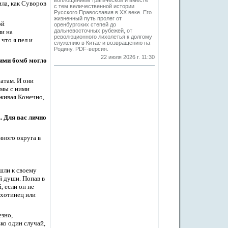
воплощением трагической и вместе
ила, как Суворов
с тем величественной истории
Русского Православия в XX веке. Его
жизненный путь пролег от
ой
оренбургских степей до
дальневосточных рубежей, от
ли на
революционного лихолетья к долгому
что я пел и
служению в Китае и возвращению на
Родину. PDF-версия.
22 июля 2026 г. 11:30
 ими бомб могло
атам. И они
 мы с ними
живая.
Конечно,
. Для вас лично
нного округа в
шли к своему
ей души.
Попав в
, если он не
ехотинец или
езно,
ко один случай,