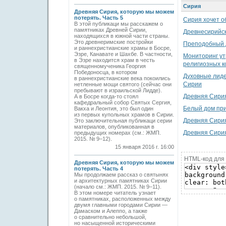
Сирия
Древняя Сирия, которую мы можем
потерять. Часть 5
Сирия хочет об
В этой публикаци мы расскажем о
памятниках Древней Сирии,
Древнесирийск
находящихся в южной части страны.
Это древнеримские постройки
Преподобный 
и раннехристианские храмы в Босре,
Эзре, Канавате и Шахбе. В частности,
Мониторинг ут
в Эзре находится храм в честь
религиозных 
священномученика Георгия
Победоносца, в котором
Духовные лиде
в раннехристианские века покоились
Сирии
нетленные мощи святого (сейчас они
пребывают в израильской Лидде).
Древняя Сирия
А в Босре когда-то стоял
кафедральный собор Святых Сергия,
Белый дом при
Вакха и Леонтия, это был один
из первых купольных храмов в Сирии.
Древняя Сирия
Это заключительная публикаци серии
материалов, опубликованная в
Древняя Сирия
предыдущих номерах (см.: ЖМП.
2015. № 9–12).
15 января 2016 г. 16:00
HTML-код для 
Древняя Сирия, которую мы можем
потерять. Часть 4
Мы продолжаем рассказ о святынях
и архитектурных памятниках Сирии
(начало см.: ЖМП. 2015. № 9–11).
В этом номере читатель узнает
о памятниках, расположенных между
двумя главными городами Сирии —
Дамаском и Алеппо, а также
о сравнительно небольшой,
но насыщенной историческими