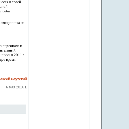
несся к своей
озной
т себя
е священника на
о персонала и
оительный
нники в 2011 г.
щее время
ексей Реутский
6 мая 2016 г.