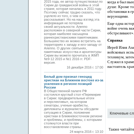
2015 года, ее автор путешествовал по
когда я был вы
Сирии до гражданской войны в этой
душе.
Кроме то
стране, которая началась в 2011 году.
обстановки в г
Поэтому сейчас трудно сказать, что
уцелело из того, о чем он
верующими.
рассказывает. Но на наш взгляд эта
информация не потеряла
Еще одна истори
своей актуальности. Алеппо
войне очень ва
расположен в северной части Сирии,
обстреливают»
которая наиболее насыщена
раннехристианскими памятниками.
Справка
Большинство их можно встретить на
территориях к западу и юго-западу от
Иерей Илия Аз
Алеппо. О других святынях,
памятниках искусства и архитектуры
войсковых испы
Сирии вы можете прочитать в ЖМП
техникум, зате
№9-12 2015 и №1 2016 гг. PDF-
Служил в храме
версия.
настоятель хра
16 декабря 2016 г. 17:00
Белый дом признал геноцид
христиан на Ближнем востоке из-за
усиления в регионе позиций
России
В Общественной палате РФ
состоялся круглый стол «Перемирие
в Сирии: предварительные итоги
и перспективы», на котором
сенаторы, ученые-арабисты,
дипломаты и журналисты обсудили
ситуацию в Сирии, положение
Ключевые сл
христиан в Ближневосточном регионе
и проблемы, и проблемы, с которыми
столкнутся власти при
восстановлении страны.
Также читайте
24 марта 2016 г. 13:10