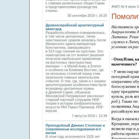
с главами религиозных общин Сирии
ЖМП № 6 июнь 20
и представителями руководства
страны.
Помолит
30 сентября 2019 г. 16:25
Древнесирийский архитектурный
Настоятель хр
авангард
Азарин почти д
Разработка объемно-планировочных,
в том числе центричных, типов
Латакии. Решен
христианских храмов началась после
служил в Липе
Миланского эдикта императора
условиях
он
рас
Константина, завершившего
в 313 году гонения на христиан. Эти
новаторские на тот момент решения
получили наибольшее применение
- Отец Илия,
к
на восточных пространствах
намеченного
?
империи — в Малой Азии, в Египте
и особенно на Ближнем Востоке, где
- У меня ощуще
за несколько столетий перед этим
походный храм 
произошли главные евангельские
события. О том, где, какие и с какими
оперативно обу
архитектурными особенностями были
богослужение в
возведены центричные храмы
одну праздничн
в Древней Сирии, «Журналу
Московской Патриархии» рассказал
купель, роль к
старший научный сотрудник НИИ
ред.
).
Также
по
теории и истории изобразительных
полковника Анд
искусств РАХ Павел Павлинов. PDF-
версия.
российскую вое
7 августа 2019 г. 12:39
К
огда я оказал
Крещение,
пере
Преподобный Даниил Cтолпник и
возвели
еще и
д
современные исследования его
жития
работы:
провес
В этом году исполняется 1525 лет
Кронштадтского