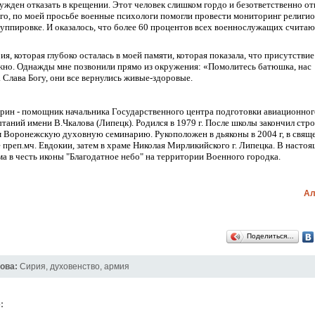
нужден отказать в крещении. Этот человек слишком гордо и безответственно от
го, по моей просьбе военные психологи помогли провести мониторинг религи
руппировке. И оказалось, что более 60 процентов всех военнослужащих считаю
я, которая глубоко осталась в моей памяти, которая показала, что присутстви
жно.
О
днажды мне позвонили прямо из окружения: «Помолитесь батюшка, нас
.
С
лава Богу
,
они
все
вернулись живые-здоровые.
арин
- помощник начальника Государственного центра подготовки авиационног
таний имени В.Чкалова (Липецк). Родился в 1979 г. После школы закончил стр
м Воронежскую духовную семинарию. Рукоположен в дьяконы в 2004 г, в свяще
 преп.мч. Евдокии, затем в храме Николая Мирликийского г. Липецка. В настоя
ма в честь иконы "Благодатное небо" на территории Военного городка.
Ал
Поделиться…
ова:
Сирия
,
духовенство
,
армия
: