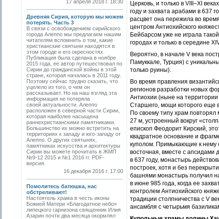
17 апреля 2018 г. 18:30
Церковь, и только в VIII–XI ве
году и захвата арабами в 637 
Древняя Сирия, которую мы можем
расцвет она пережила во время 
потерять. Часть 3
центром Антиохийского княжес
В связи с освобождением сирийского
города Алеппо мы предлагаем нашим
Бейбарсом уже не играла такой
читателям вспомнить о том, какие
городах и только в середине X
христианские святыни находятся в
этом городе и его окресностях.
Вероятно, в начале V века пос
Публикация была сделана в ноябре
Памуккале, Турция) с уникальн
2015 года, ее автор путешествовал по
Сирии до гражданской войны в этой
только руины).
стране, которая началась в 2011 году.
Поэтому сейчас трудно сказать, что
Во время правления византийск
уцелело из того, о чем он
регионов разработки новых фор
рассказывает. Но на наш взгляд эта
Антиохии (ныне на территории
информация не потеряла
своей актуальности. Алеппо
Старшего, мощи которого еще в
расположен в северной части Сирии,
По своему типу храм повторял 
которая наиболее насыщена
27 м, устроенный вокруг «столп
раннехристианскими памятниками.
Большинство их можно встретить на
епископ Феодорит Кирский, это
территориях к западу и юго-западу от
квадратное основание и фрагм
Алеппо. О других святынях,
куполом. Примыкающие к нему 
памятниках искусства и архитектуры
Сирии вы можете прочитать в ЖМП
восточная, вместе с апсидами 
№9-12 2015 и №1 2016 гг. PDF-
в 637 году, монастырь действов
версия.
построек, хотя и без перекрыти
16 декабря 2016 г. 17:00
башнями монастырь получил на
в июне 985 года, когда ее зах
Помолитесь батюшка, нас
контролем Антиохийского княже
обстреливают!
Настоятель храма в честь иконы
традиции столпничества с V в
Божией Матери «Благодатное небо»
ансамбля с четырьмя базилика
липецкого гарнизона священник Илия
Азарин почти два месяца окормлял
Купольные храмы долины Ха