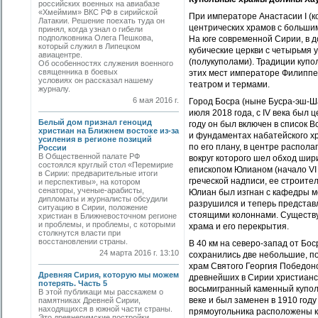
российских военных на авиабазе
«Хмеймим» ВКС РФ в сирийской
При императоре Анастасии I (к
Латакии. Решение поехать туда он
центрических храмов с больши
принял, когда узнал о гибели
подполковника Олега Пешкова,
На юге современной Сирии, в д
который служил в Липецком
кубические церкви с четырьмя
авиацентре.
(полукуполами). Традиции купол
Об особенностях служения военного
священника в боевых
этих мест императоре Филиппе
условиях он рассказал нашему
театром и термами.
журналу.
6 мая 2016 г.
Город Босра (ныне Бусра-эш-Ша
июля 2018 года, с IV века был
Белый дом признал геноцид
году он был включен в список 
христиан на Ближнем востоке из-за
и фундаментах набатейского х
усиления в регионе позиций
по его плану, в центре распол
России
В Общественной палате РФ
вокруг которого шел обход шир
состоялся круглый стол «Перемирие
епископом Юлианом (начало VI 
в Сирии: предварительные итоги
греческой надписи, ее строите
и перспективы», на котором
сенаторы, ученые-арабисты,
Юлиан был изгнан с кафедры м
дипломаты и журналисты обсудили
разрушился и теперь представл
ситуацию в Сирии, положение
стоящими колоннами. Существу
христиан в Ближневосточном регионе
и проблемы, и проблемы, с которыми
храма и его перекрытия.
столкнутся власти при
восстановлении страны.
В 40 км на северо-запад от Бо
24 марта 2016 г. 13:10
сохранились две небольшие, по
храм Святого Георгия Победоно
Древняя Сирия, которую мы можем
древнейших в Сирии христианс
потерять. Часть 5
восьмигранный каменный купол
В этой публикаци мы расскажем о
веке и был заменен в 1910 год
памятниках Древней Сирии,
находящихся в южной части страны.
прямоугольника расположены ко
Это древнеримские постройки