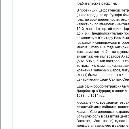
грабительские раскопки.
В провинции Евфратенсис тетр
(ныне городище ар-Русафа близ
году, по всей вероятности, око
известной по клинописным табли
19-й главе Четвертой книги Цар
до н. э.). Предположительно п
поклониться Юпитеру Вакх был 
гвоздями и сопровожден в город
мечом. Около 434 года Антиохи
тысячами жителей стал крупны
византийском императоре Анас
(502–506 г.) были построены с
тетраконх с двумя примыкающ
хранения запасных Даров, литу
главы) были перенесены в Кон
центрический храм Святых Серг
Еще один собор-тетраконх был
Диярбакыр в Турции) в конце V
1533 по 1914 год.
К сожалению, все храмы-тетрак
византийскими войнами, нашест
храма в Сергиополисе сохранил
большую роль в развитии центр
Востоке, в Закавказье), однако
меньше апамейского и заключен 