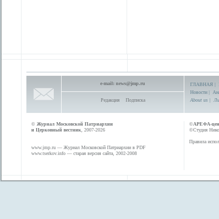
e-mail:
news@jmp.ru
ГЛАВНАЯ
|
Новости
|
Ан
Редакция
Подписка
About us
|
Ли
©
Журнал Московской Патриархии
©
АРЕФА-це
и Церковный вестник
, 2007-2026
©Студия Никол
Правила испол
www.jmp.ru
— Журнал Московской Патриархии в PDF
www.tserkov.info
— старая версия сайта, 2002-2008