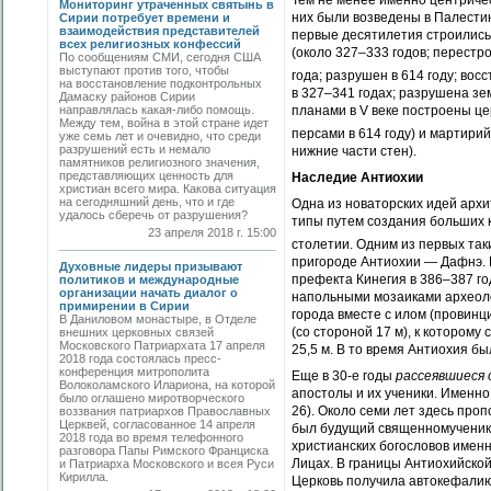
Тем не менее именно центриче
Мониторинг утраченных святынь в
них были возведены в Палести
Сирии потребует времени и
взаимодействия представителей
первые десятилетия строились
всех религиозных конфессий
(около 327–333 годов; перестро
По сообщениям СМИ, сегодня США
выступают против того, чтобы
года; разрушен в 614 году; вос
на восстановление подконтрольных
в 327–341 годах; разрушена зе
Дамаску районов Сирии
направлялась какая-либо помощь.
планами в V веке построены ц
Между тем, война в этой стране идет
персами в 614 году) и мартирий
уже семь лет и очевидно, что среди
разрушений есть и немало
нижние части стен).
памятников религиозного значения,
представляющих ценность для
Наследие Антиохии
христиан всего мира. Какова ситуация
на сегодняшний день, что и где
Одна из новаторских идей архи
удалось сберечь от разрушения?
типы путем создания больших к
23 апреля 2018 г. 15:00
столетии. Одним из первых та
пригороде Антиохии — Дафнэ. 
Духовные лидеры призывают
префекта Кинегия в 386–387 го
политиков и международные
организации начать диалог о
напольными мозаиками археоло
примирении в Сирии
города вместе с илом (провин
В Даниловом монастыре, в Отделе
(со стороной 17 м), к которо
внешних церковных связей
Московского Патриархата 17 апреля
25,5 м. В то время Антиохия 
2018 года состоялась пресс-
конференция митрополита
Еще в 30-е годы
рассеявшиеся 
Волоколамского Илариона, на которой
апостолы и их ученики. Именно
было оглашено миротворческого
26). Около семи лет здесь про
воззвания патриархов Православных
Церквей, согласованное 14 апреля
был будущий священномученик И
2018 года во время телефонного
христианских богословов именн
разговора Папы Римского Франциска
Лицах. В границы Антиохийско
и Патриарха Московского и всея Руси
Кирилла.
Церковь получила автокефалию 