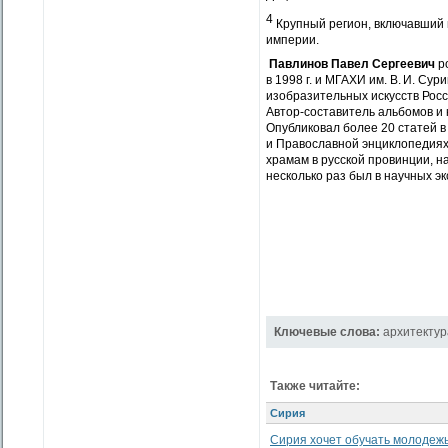
4
Крупный регион, включавший 
империи.
Павлинов Павел Сергеевич
ро
в 1998 г. и МГАХИ им. В. И. Су
изобразительных искусств Росс
Автор-составитель альбомов и к
Опубликовал более 20 статей в
и Православной энциклопедиях
храмам в русской провинции, на
несколько раз был в научных э
Ключевые слова:
архитектур
Также читайте:
Сирия
Сирия хочет обучать молодежь 