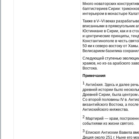
Много новаторских конструктив
баптистериев Сирии: триконхо
интерьером в монастыре Калат
Также в V–VI веках разрабатыв
вписанными в прямоугольник 
Юстиниане в Сирии, как и в с
и центрические принципы, тенд
Константинополе в честь свято
50 км к северо-востоку от Хам
Велисарием базилика сохранил
Следующей ступенью эволюции 
храмов, но из-за арабского за
Востока.
Примечания
1
Антиόхия. Здесь и далее речь 
древней истории было нескольк
Древней Сирии, была центром А
Со второй половины IV в. Ант
византийского Востока, а после
Антиохийского княжества.
2
Мартирий — храм, построенны
событиями из жизни святого.
3
Епископ Антиохии Вавила вме
Деция около 251 г. Ныне его м