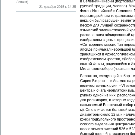
в Селевкии-Пиерии (портовом п
Левант).
русской традиции, Алеппо). М
21 декабря 2015 г. 14:35
Феклы Иконийской в Селевкии-П
первым двойным тетраконхом, 
века, он был разрушен землетр
песком для лучшей сохранност
языческий эллинистический хра
располагался облицованный мр
изображены сцены с процессиям
«Сотворение мира». Тип перекр
апсиде примыкал небольшой ба
хранящихся в Археологическом 
изображением крестов, «Доброг
святой Феклы, родившейся в Ико
Миланском соборе (честная гла
Вероятно, следующий собор-те
Сирия Вторая — в Апамее на ре
величественных руин I–VI веков э
центра и очага неоплатонизма, 
руинах одной из них, располож
два реликвария, в которых ког
называемый Восточный собор б
м). Он отличается большей мас
диаметром около 12 м, и налич
конхи подкупольного пространс
особого выделения центральной
после землетрясений 526 и 528 
бывший город был захвачен бо