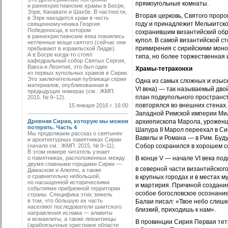
прямоугольные комнаты.
и раннехристианские храмы в Босре,
Эзре, Канавате и Шахбе. В частности,
Вторая церковь, Святого проро
в Эзре находится храм в честь
году и принадлежит Мелькитской
священномученика Георгия
Победоносца, в котором
сохранившим византийский обр
в раннехристианские века покоились
купол. В самой византийской ст
нетленные мощи святого (сейчас они
примирения с сирийскими моно
пребывают в израильской Лидде).
А в Босре когда-то стоял
типа, но более торжественная 
кафедральный собор Святых Сергия,
Вакха и Леонтия, это был один
Храмы-тетраконхи
из первых купольных храмов в Сирии.
Это заключительная публикаци серии
Одна из самых сложных и изыс
материалов, опубликованная в
VI века) — так называемый дво
предыдущих номерах (см.: ЖМП.
план подкупольного пространс
2015. № 9–12).
повторялся во внешних стенах.
15 января 2016 г. 16:00
Западной Римской империи Мила
Древняя Сирия, которую мы можем
архиепископа Марола, уроженц
потерять. Часть 4
Шапура II Марол переехал в Сир
Мы продолжаем рассказ о святынях
Вавилы и Романа — в Рим. Буду
и архитектурных памятниках Сирии
(начало см.: ЖМП. 2015. № 9–11).
Собор сохранился в хорошем со
В этом номере читатель узнает
о памятниках, расположенных между
В конце V — начале VI века по
двумя главными городами Сирии —
в северной части византийског
Дамаском и Алеппо, а также
о сравнительно небольшой,
в крупных городах и в местах 
но насыщенной историческими
и мартирия. Причиной создания
событиями прибрежной территории
особое богословское осознание
страны. Специфика этих земель
в том, что бόльшую их часть
Балаи писал: «Твое небо слишко
населяют последователи шиитского
близкий, приходишь к нам».
направления ислама — алавиты
и исмаилиты, а также левантинцы
В провинции Сирия Первая тет
(арабоязычные христиане области