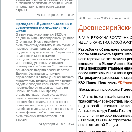
с главами религиозных общин Сирии
и представителями руководства
страны.
30 сентября 2019 г. 16:25
ЖМП № 5 май 2019 / 7 августа 2019
Преподобный Даниил Cтолпник и
Древнесирийски
современные исследования его
жития
В этом году исполняется 1525 лет
В IV–VI ВЕКАХ НА ВОСТОЧН
со дня кончины преподобного Даниила
Cтолпника. Этому сирийско-
ИДЕИ В ХРИСТИАНСКОЙ АРХ
византийскому святому было суждено
перенести один вид монашеского
Разработка объемно-планиров
подвига на другую почву. Родившийся
после Миланского эдикта импе
в Северной Месопотамии,
новаторские на тот момент р
поступивший в монастырь в Сирии
и ставший духовным учеником
империи — в Малой Азии, в Ег
преподобного Симеона Столпника —
этим произошли главные еванг
основателя подвига столпничества,
особенностями были возведе
Даниил, без видимых причин,
переселился в столицу христианского
Патриархии» рассказал старш
мира — Константинополь — и возвел
РАХ Павел Павлинов.
PDF-вер
рядом с городом свой столп. Житие
преподобного показывает, как этот
Восьмигранные храмы Палес
новый, невиданный прежде
в царствующем граде вид аскезы
В IV веке были выработаны два
вкупе с личными качествами
трансептом-перекрестием как с
преподобного сделал его не просто
знаменитым, но и превратил простого
год). Второй — компактные цен
сирийского монаха из подозреваемого
Анастасис вокруг Гроба Господ
в монофизитстве* в советника
плане почти во всех провинци
византийских императоров. PDF-
версия.
базилики, так как их строител
24 декабря 2018 г. 13:24
еще в античной Греции.