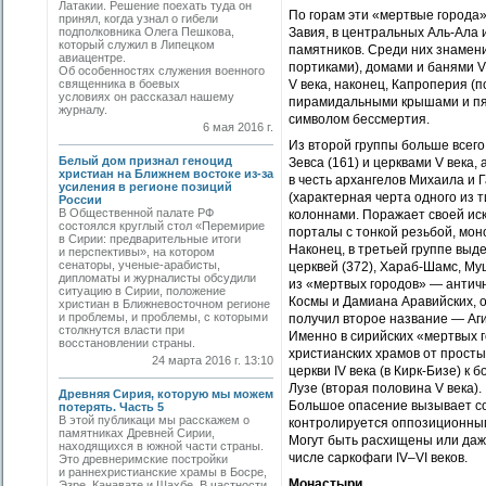
Латакии. Решение поехать туда он
По горам эти «мертвые города»
принял, когда узнал о гибели
подполковника Олега Пешкова,
Завия, в центральных Аль-Ала 
который служил в Липецком
памятников. Среди них знамен
авиацентре.
портиками), домами и банями V
Об особенностях служения военного
священника в боевых
V века, наконец, Капроперия (
условиях он рассказал нашему
пирамидальными крышами и пят
журналу.
символом бессмертия.
6 мая 2016 г.
Из второй группы больше всего
Белый дом признал геноцид
Зевса (161) и церквами V века
христиан на Ближнем востоке из-за
в честь архангелов Михаила и 
усиления в регионе позиций
(характерная черта одного из 
России
В Общественной палате РФ
колоннами. Пора­жает своей ис
состоялся круглый стол «Перемирие
порталы с тонкой резьбой, мон
в Сирии: предварительные итоги
Наконец, в третьей группе вы
и перспективы», на котором
сенаторы, ученые-арабисты,
церквей (372), Хараб-Шамс, М
дипломаты и журналисты обсудили
из «мертвых городов» — античн
ситуацию в Сирии, положение
Космы и Дамиана Аравийских, об
христиан в Ближневосточном регионе
и проблемы, и проблемы, с которыми
получил второе название — Аг
столкнутся власти при
Именно в сирийских «мертвых 
восстановлении страны.
христианских храмов от простых
24 марта 2016 г. 13:10
церкви IV века (в Кирк-Бизе) 
Лузе (вторая половина V века).
Древняя Сирия, которую мы можем
Большое опасение вызывает сов
потерять. Часть 5
В этой публикаци мы расскажем о
контролируется оппозиционным
памятниках Древней Сирии,
Могут быть расхищены или даж
находящихся в южной части страны.
числе саркофаги IV–VI веков.
Это древнеримские постройки
и раннехристианские храмы в Босре,
Монастыри
Эзре, Канавате и Шахбе. В частности,