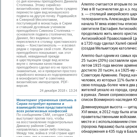
со дня кончины преподобного Даниила
Алеппо считается вторым по зн
Cтолпника. Этому сирийско-
византийскому святому было суждено
Уже в III тысячелетии до н.э. п
перенести один вид монашеского
э. — столицей аморейского царс
подвига на другую почву. Родившийся
телохранитель Александра Маке
в Северной Месопотамии,
поступивший в монастырь в Сирии
начала IV века известны еписк
и ставший духовным учеником
святителя Евстафия Антиохийско
преподобного Симеона Столпника —
продолжало жить много христиа
основателя подвига столпничества,
Даниил, без видимых причин,
Антиохийской Православной Це
переселился в столицу христианского
в 1720 году сделал Халеб свое
мира — Константинополь — и возвел
(создав Мелькитскую католичес
рядом с городом свой столп. Житие
преподобного показывает, как этот
Алеппо был одним из самых хри
новый, невиданный прежде
в царствующем граде вид аскезы
25 тысяч (20%) составляли хрис
вкупе с личными качествами
летом 1915 года многие армяне
преподобного сделал его не просто
достигло 20 тысяч, а к 1925-му
знаменитым, но и превратил простого
сирийского монаха из подозреваемого
Советскую Армению. Перед нача
в монофизитстве* в советника
человек, из которых 11% были 
византийских императоров. PDF-
свою площадь более чем в два
версия.
жителей уехало из города, сре
24 декабря 2018 г. 13:24
в руинах. Линия соприкосновен
список Всемирного наследия 
Мониторинг утраченных святынь в
Сирии потребует времени и
Доминирующая высота — цитадел
взаимодействия представителей
всех религиозных конфессий
XVI веках, в 2012 году была а
По сообщениям СМИ, сегодня США
правительственными войсками. 
выступают против того, чтобы
месте и с использованием стен
на восстановление подконтрольных
Дамаску районов Сирии
(пророка Авраама) была церков
направлялась какая-либо помощь.
обнаружения в 435 году в Баал
Между тем, война в этой стране идет
уже семь лет и очевидно, что среди