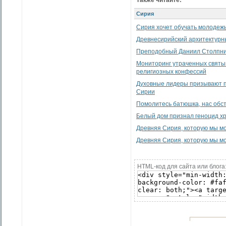
Также читайте:
Сирия
Сирия хочет обучать молодежь 
Древнесирийский архитектурн
Преподобный Даниил Cтолпник
Мониторинг утраченных святы
религиозных конфессий
Духовные лидеры призывают п
Сирии
Помолитесь батюшка, нас обс
Белый дом признал геноцид хр
Древняя Сирия, которую мы мо
Древняя Сирия, которую мы мо
HTML-код для сайта или блога