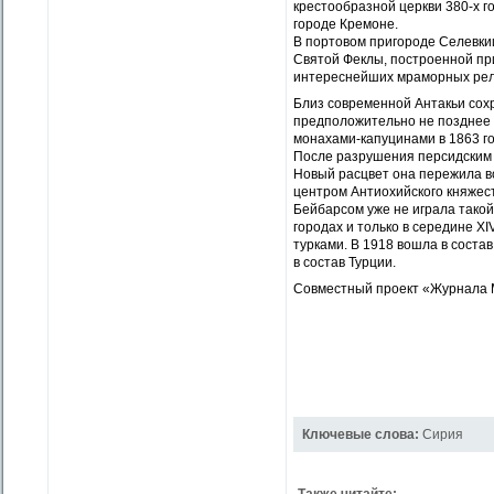
крестообразной церкви 380-х 
городе Кремоне.
В портовом пригороде Селевки
Святой Феклы, построенной пр
интереснейших мраморных ре
Близ современной Антакьи сох
предположительно не позднее V
монахами-капу­цинами в 1863 го
После разрушения персидским в
Новый расцвет она пережила во
центром Антиохийского княжес
Бейбарсом уже не играла такой
городах и только в середине X
турками. В 1918 вошла в состав
в состав Турции.
Совместный проект «Журнала 
Ключевые слова:
Сирия