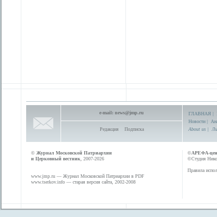
e-mail:
news@jmp.ru
ГЛАВНАЯ
|
Новости
|
Ан
Редакция
Подписка
About us
|
Ли
©
Журнал Московской Патриархии
©
АРЕФА-це
и Церковный вестник
, 2007-2026
©Студия Никол
Правила испол
www.jmp.ru
— Журнал Московской Патриархии в PDF
www.tserkov.info
— старая версия сайта, 2002-2008