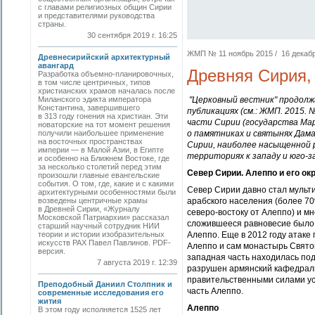
с главами религиозных общин Сирии
и представителями руководства
страны.
30 сентября 2019 г. 16:25
ЖМП № 11 ноябрь 2015 / 16 декабря
Древнесирийский архитектурный
авангард
Древняя Сирия,
Разработка объемно-планировочных,
в том числе центричных, типов
христианских храмов началась после
Миланского эдикта императора
"Церковный вестник" продолж
Константина, завершившего
публикациях (см.: ЖМП. 2015. 
в 313 году гонения на христиан. Эти
части Сирии (государства Мар
новаторские на тот момент решения
получили наибольшее применение
о памятниках и святынях Дама
на восточных пространствах
Сирии, наиболее насыщенной 
империи — в Малой Азии, в Египте
территориях к западу и юго-з
и особенно на Ближнем Востоке, где
за несколько столетий перед этим
Север Сирии. Алеппо и его ок
произошли главные евангельские
события. О том, где, какие и с какими
Север Сирии давно стал мульт
архитектурными особенностями были
возведены центричные храмы
арабского населения (более 70%
в Древней Сирии, «Журналу
северо-востоку от Алеппо) и м
Московской Патриархии» рассказал
сложившееся равновесие было 
старший научный сотрудник НИИ
теории и истории изобразительных
Алеппо. Еще в 2012 году атаке
искусств РАХ Павел Павлинов. PDF-
Алеппо и сам монастырь Святог
версия.
западная часть находилась под
7 августа 2019 г. 12:39
разрушен армянский кафедраль
правительственными силами уст
Преподобный Даниил Cтолпник и
часть Алеппо.
современные исследования его
жития
Алеппо
В этом году исполняется 1525 лет