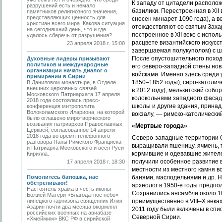
К западу от цитадели располож
разрушений есть и немало
базилики. Перестроенная в XII
памятников религиозного значения,
представляющих ценность для
снесен минарет 1090 года), а в
христиан всего мира. Какова ситуация
отождествляют со святым Заха
на сегодняшний день, что и где
построенное в XII веке с испол
удалось сберечь от разрушения?
расцвете византийского искусс
23 апреля 2018 г. 15:00
завершаемая полукуполом) с ш
После опустошительного поход
Духовные лидеры призывают
политиков и международные
его северо-западной стены но
организации начать диалог о
войсками. Именно здесь среди 
примирении в Сирии
1850–1852 годы), сиро-католич
В Даниловом монастыре, в Отделе
внешних церковных связей
в 2012 году), мелькитский собо
Московского Патриархата 17 апреля
колокольнями западного фасада
2018 года состоялась пресс-
школы и другие здания, прина
конференция митрополита
Волоколамского Илариона, на которой
вокзалу, — римско-католически
было оглашено миротворческого
воззвания патриархов Православных
«Мертвые города»
Церквей, согласованное 14 апреля
2018 года во время телефонного
Северо-западные территории Си
разговора Папы Римского Франциска
выращивали пшеницу, ячмень, та
и Патриарха Московского и всея Руси
кормившие и одевавшие жителе
Кирилла.
получили особенное развитие в
17 апреля 2018 г. 18:30
местности из местного камня в
Помолитесь батюшка, нас
банями, маслодельнями и др. Н
обстреливают!
археолог в 1950-е годы предпо
Настоятель храма в честь иконы
Сохранились ансамбли около 10
Божией Матери «Благодатное небо»
липецкого гарнизона священник Илия
преимущественно в VIII–X веках
Азарин почти два месяца окормлял
2011 году были включены в сп
российских военных на авиабазе
Северной Сирии.
«Хмеймим» ВКС РФ в сирийской