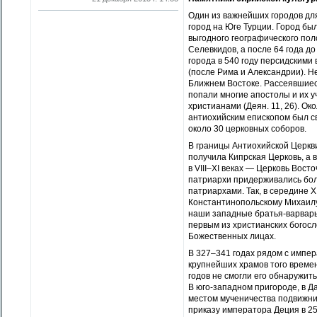
Один из важнейших городов дл
город на Юге Турции. Город был
выгодного географического пол
Селевкидов, а после 64 года д
города в 540 году персидскими
(после Рима и Александрии). 
Ближнем Востоке. Рассеявшиеся
попали многие апостолы и их 
христианами (Деян. 11, 26). Ок
антиохийским епископом был св
около 30 церковных соборов.
В границы Антиохийской Церкви
получила Кипрская Церковь, а 
в VIII–XI веках — Церковь Вост
патриархи придерживались бол
патриархами. Так, в середине X
Константинопольскому Михаилу
наши западные братья-варвары 
первым из христианских богосл
Божественных лицах.
В 327–341 годах рядом с импе
крупнейших храмов того времен
годов не смогли его обнаружить
В юго-западном пригороде, в 
местом мученичества подвижник
приказу императора Деция в 25