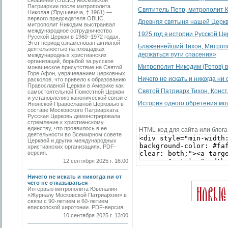
сношений (ОВЦС) Московской
Патриархии после митрополита
Святитель Петр, митрополит К
Николая (Ярушевича, † 1961) —
первого председателя ОВЦС,
Древняя святыня нашей Церк
митрополит Никодим выстраивал
международное сотрудничество
1925 год в истории Русской Це
Русской Церкви в 1960–1972 годах.
Этот период ознаменован активной
Блаженнейший Тихон, Митропо
деятельностью на площадках
держаться пути спасения»
международных христианских
организаций, борьбой за русское
Митрополит Никодим (Ротов) в
монашеское присутствие на Святой
Горе Афон, уврачеванием церковных
Ничего не искать и никогда ни 
расколов, что привело к образованию
Православной Церкви в Америке как
Святой Патриарх Тихон, Конс
самостоятельной Поместной Церкви
и установлению канонической связи с
История одного обретения м
Японской Православной Церковью в
составе Московского Патриархата.
Русская Церковь демонстрировала
стремление к христианскому
единству, что проявилось в ее
HTML-код для сайта или блога
деятельности во Всемирном совете
Церквей и других международных
христианских организациях. PDF-
версия.
12 сентября 2025 г. 16:00
Ничего не искать и никогда ни от
чего не отказываться
Интервью митрополита Ювеналия
«Журналу Московской Патриархии» в
связи с 90-летием и 60-летием
епископской хиротонии. PDF-версия.
10 сентября 2025 г. 13:00