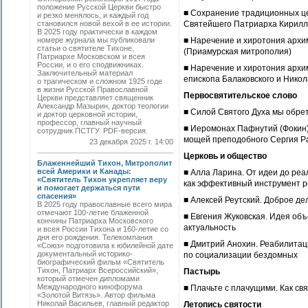
положение Русской Церкви быстро
■ Сохранение традиционных це
и резко менялось, и каждый год
становился новой вехой в ее истории.
Святейшего Патриарха Кирилл
В 2025 году практически в каждом
номере журнала мы публиковали
■ Наречение и хиротония архи
статьи о святителе Тихоне,
(Приамурская митрополия)
Патриархе Московском и всея
России, и о его сподвижниках.
■ Наречение и хиротония архи
Заключительный материал
епископа Балаковского и Нико
о трагическом и сложном 1925 годе
в жизни Русской Православной
Первосвятительское слово
Церкви представляет священник
Александр Мазырин, доктор теологии
■ Силой Святого Духа мы обр
и доктор церковной истории,
профессор, главный научный
■ Иеромонах Пафнутий (Фокин)
сотрудник ПСТГУ. PDF-версия.
мощей преподобного Сергия Р
23 декабря 2025 г. 14:00
Церковь и общество
Блаженнейший Тихон, Митрополит
всей Америки и Канады:
■ Алла Ларина. От идеи до ре
«Святитель Тихон укрепляет веру
как эффективный инструмент р
и помогает держаться пути
спасения»
■ Алексей Реутский. Доброе де
В 2025 году православные всего мира
отмечают 100-летие блаженной
■ Евгения Жуковская. Идея об
кончины Патриарха Московского
актуальность
и всея России Тихона и 160-летие со
дня его рождения. Телекомпания
■ Дмитрий Анохин. Реабилитац
«Союз» подготовила к юбилейной дате
документальный историко-
по социализации бездомных
биографический фильм «Святитель
Тихон, Патриарх Всероссийский»,
Пастырь
который отмечен дипломами
Международного кинофорума
■ Плачьте с плачущими. Как с
«Золотой Витязь». Автор фильма
Николай Васильев, главный редактор
Летопись святости