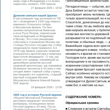
Преосвященные архипастыри, д
шедъ седе в Володимере и со всемъ
клиресомъ своимъ». PDF-версия.
Пятидесятница — событие, кот
27 февраля 2026 г. 18:00
Духа Библия остается текстом,
преобразит жизнь человека. Ц
Древняя святыня нашей Церкви
только хранительницей, но и 
В наступившем году исполняется 700
лет с возведения в 1326 году первого
Спасителя, донесенные до нас 
каменного Успенского собора
такие слова:
Но вы любите вра
в Московском Кремле. Он был
вам награда великая, и будет
заложен митрополитом Киевским
и всея Руси Петром, перенесшим
слова вне контекста церковной
свою резиденцию из Владимира
раскрывается их подлинный смы
в Москву. Это стало решающим
политики, и обычные люди, — д
событием в становлении Москвы как
столицы Русского государства. Собор
Важнейшая задача всех христи
неоднократно перестраивался. А в
происходящего в мире, чтобы н
1479 году Кремль украсило творение
ненависть к врагам не станови
итальянского архитектора и инженера
Аристотеля Фиораванти. О том, как
Господом пути, кроме как пыта
возник этот шедевр, повлиявший на
всепрощение и не пассивность 
дальнейшее развитие русской
искреннем сопротивлении той в
храмовой архитектуры, как переживал
безбожное лихолетье в ХХ веке и чем
Наше время бросает нам вызов
сегодня живет главный собор страны,
Сейчас особенно непросто ост
рассказывает его хранитель, старший
внутри себя. Никому не справи
научный сотрудник Музеев
Московского Кремля Алексей Барков.
утверждается Духом Святым, мы
PDF-версия.
нами Бог, и никтоже на ны».
19 февраля 2026 г. 13:00
1925 год в истории Русской Церкви
СОДЕРЖАНИЕ НОМЕРА:
«Журнал Московской Патриархии»
регулярно предлагает читателям
Официальная хроника
материалы, посвященные жизни
Русской Церкви в ХХ веке. После
■ Служения и встречи Святей
Октябрьской революции 1917 года