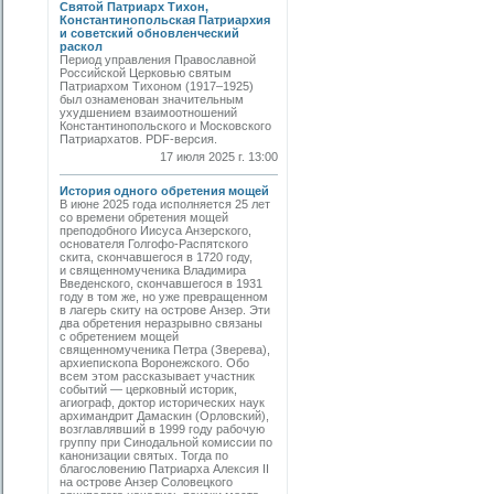
Святой Патриарх Тихон,
Константинопольская Патриархия
и советский обновленческий
раскол
Период управления Православной
Российской Церковью святым
Патриархом Тихоном (1917–1925)
был ознаменован значительным
ухудшением взаимоотношений
Константинопольского и Московского
Патриархатов. PDF-версия.
17 июля 2025 г. 13:00
История одного обретения мощей
В июне 2025 года исполняется 25 лет
со времени обретения мощей
преподобного Иисуса Анзерского,
основателя Голгофо-Распятского
скита, скончавшегося в 1720 году,
и священномученика Владимира
Введенского, скончавшегося в 1931
году в том же, но уже превращенном
в лагерь скиту на острове Анзер. Эти
два обретения неразрывно связаны
с обретением мощей
священномученика Петра (Зверева),
архиепископа Воронежского. Обо
всем этом рассказывает участник
событий — церковный историк,
агиограф, доктор исторических наук
архимандрит Дамаскин (Орловский),
возглавлявший в 1999 году рабочую
группу при Синодальной комиссии по
канонизации святых. Тогда по
благословению Патриарха Алексия II
на острове Анзер Соловецкого