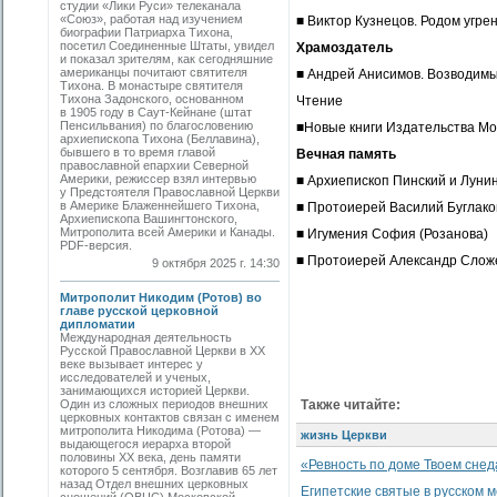
студии «Лики Руси» телеканала
«Союз», работая над изучением
■ Виктор Кузнецов. Родом угр
биографии Патриарха Тихона,
посетил Соединенные Штаты, увидел
Храмоздатель
и показал зрителям, как сегодняшние
американцы почитают святителя
■ Андрей Анисимов. Возводим
Тихона. В монастыре святителя
Тихона Задонского, основанном
Чтение
в 1905 году в Саут-Кейнане (штат
Пенсильвания) по благословению
■Новые книги Издательства Мо
архиепископа Тихона (Беллавина),
бывшего в то время главой
Вечная память
православной епархии Северной
Америки, режиссер взял интервью
■ Архиепископ Пинский и Луни
у Предстоятеля Православной Церкви
в Америке Блаженнейшего Тихона,
■ Протоиерей Василий Буглако
Архиепископа Вашингтонского,
Митрополита всей Америки и Канады.
■ Игумения София (Розанова)
PDF-версия.
■ Протоиерей Александр Слож
9 октября 2025 г. 14:30
Митрополит Никодим (Ротов) во
главе русской церковной
дипломатии
Международная деятельность
Русской Православной Церкви в ХХ
веке вызывает интерес у
исследователей и ученых,
занимающихся историей Церкви.
Один из сложных периодов внешних
Также читайте:
церковных контактов связан с именем
митрополита Никодима (Ротова) —
жизнь Церкви
выдающегося иерарха второй
половины ХХ века, день памяти
«Ревность по доме Твоем снеда
которого 5 сентября. Возглавив 65 лет
назад Отдел внешних церковных
Египетские святые в русском 