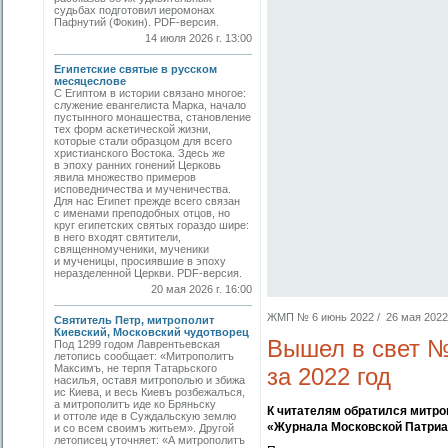
судьбах подготовил иеромонах
Пафнутий (Фокин). PDF-версия.
14 июля 2026 г. 13:00
Египетские святые в русском
месяцеслове
С Египтом в истории связано многое:
служение евангелиста Марка, начало
пустынного монашества, становление
тех форм аскетической жизни,
которые стали образцом для всего
христианского Востока. Здесь же
в эпоху ранних гонений Церковь
явила множество примеров
исповедничества и мученичества.
Для нас Египет прежде всего связан
с именами преподобных отцов, но
круг египетских святых гораздо шире:
в него входят святители,
священномученики, мученики
и мученицы, просиявшие в эпоху
неразделенной Церкви. PDF-версия.
20 мая 2026 г. 16:00
ЖМП № 6 июнь 2022 / 26 мая 2022 
Святитель Петр, митрополит
Киевский, Московский чудотворец
Вышел в свет №
Под 1299 годом Лаврентьевская
летопись сообщает: «Митрополитъ
Максимъ, не терпя Татарьского
за 2022 год
насилья, оставя митрополью и збижа
ис Киева, и весь Киевъ розбежалъся,
а митрополитъ иде ко Бряньску
К читателям обратился митро
и оттоле иде в Суждальскую землю
«Журнала Московской Патриа
и со всем своимъ житьем». Другой
летописец уточняет: «А митрополитъ