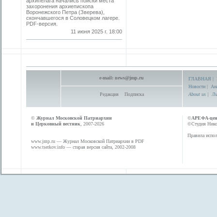
архипелага начались поиски места
захоронения архиепископа
Воронежского Петра (Зверева),
скончавшегося в Соловецком лагере.
PDF-версия.
11 июня 2025 г. 18:00
e-mail:
news@jmp.ru
ГЛАВНАЯ
|
Новости
|
Ан
Редакция
Подписка
About us
|
Ли
©
Журнал Московской Патриархии
©
АРЕФА-це
и Церковный вестник
, 2007-2026
©Студия Никол
Правила испол
www.jmp.ru
— Журнал Московской Патриархии в PDF
www.tserkov.info
— старая версия сайта, 2002-2008