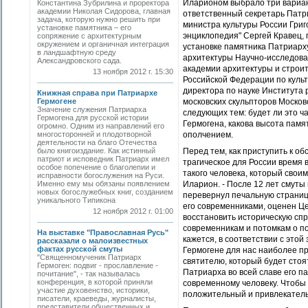
Иларионом выбрало три вариан
Константина Зубрилина и проректора
академии Николая Сидорова, главная
ответственный секретарь Патри
задача, которую нужно решить при
министра культуры России Григ
установке памятника – его
энциклопедия" Сергей Кравец,
сопряжение с архитектурным
окружением и органичная интеграция
установке памятника Патриарх
в ландшафтную среду
архитектуры Научно-исследоват
Александровского cада.
академии архитектуры и строи
13 ноября 2012 г. 15:30
Российской Федерации по культ
директора по науке Института
Книжная справа при Патриархе
Гермогене
московских скульпторов Москов
Значение служения Патриарха
следующих тем: будет ли это ч
Гермогена для русской истории
Гермогена, какова высота памя
огромно. Одним из направлений его
многосторонней и плодотворной
ополчением.
деятельности на благо Отечества
было книгоиздание. Как истинный
Перед тем, как приступить к о
патриот и исповедник Патриарх имел
трагическое для России время в
особое попечение о благолепии и
такого человека, который свои
исправности богослужения на Руси.
Именно ему мы обязаны появлением
Иларион. - После 12 лет смуты
новых богослужебных книг, созданием
перевернул печальную страниц
уникального Типикона
его современниками, оценен Це
12 ноября 2012 г. 01:00
восстановить историческую сп
современникам и потомкам о по
На выставке "Православная Русь"
кажется, в соответствии с этой
рассказали о малоизвестных
фактах русской смуты
Гермогене для нас наиболее п
"Священномученик Патриарх
святителю, который будет стоя
Гермоген: подвиг - прославление -
Патриарха во всей славе его п
почитание", - так называлась
конференция, в которой приняли
современному человеку. Чтобы 
участие духовенство, историки,
положительный и привлекатель
писатели, краеведы, журналисты,
представители общественных и