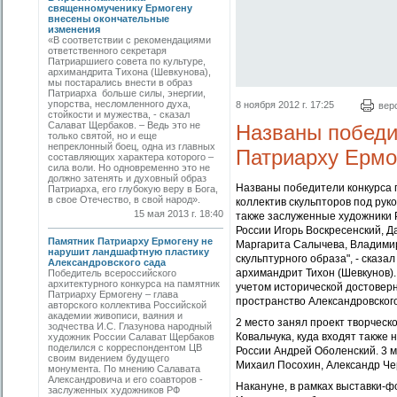
священномученику Ермогену
внесены окончательные
изменения
«В соответствии с рекомендациями
ответственного секретаря
Патриаршиего совета по культуре,
архимандрита Тихона (Шевкунова),
мы постарались внести в образ
Патриарха больше силы, энергии,
упорства, несломленного духа,
8 ноября 2012 г. 17:25
вер
стойкости и мужества, - сказал
Салават Щербаков. – Ведь это не
Названы победи
только святой, но и еще
непреклонный боец, одна из главных
Патриарху Ермо
составляющих характера которого –
сила воли. Но одновременно это не
должно затенять и духовный образ
Названы победители конкурса 
Патриарха, его глубокую веру в Бога,
в свое Отечество, в свой народ».
коллектив скульпторов под рук
15 мая 2013 г. 18:40
также заслуженные художники 
России Игорь Воскресенский, Д
Памятник Патриарху Ермогену не
Маргарита Салычева, Владимир
нарушит ландшафтную пластику
скульптурного образа", - сказ
Александровского cада
архимандрит Тихон (Шевкунов).
Победитель всероссийского
архитектурного конкурса на памятник
учетом исторической достоверн
Патриарху Ермогену – глава
пространство Александровского
авторского коллектива Российской
академии живописи, ваяния и
2 место занял проект творческ
зодчества И.С. Глазунова народный
Ковальчука, куда входят также
художник России Салават Щербаков
поделился с корреспондентом ЦВ
России Андрей Оболенский. 3 м
своим видением будущего
Михаил Посохин, Александр Че
монумента. По мнению Салавата
Александровича и его соавторов -
Накануне, в рамках выставки-ф
заслуженных художников РФ