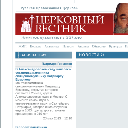
ЖМП
Церковь
Аналитика
Новости
Анонсы
Общество
Культура
И
Патриарх Гермоген
В Александровском саду началась
установка памятника
священномученику Патриарху
Ермогену
Монтаж памятника
священномученику Патриарху
Ермогену, открытие которого
состоится 25 мая, идет в
Александровском саду в Москве. С
момента самой идеи о
увековечивании памяти Святейшего
Патриарха, которая была озвучена
еще в 1803 году до дня установки
прошло ровно 210 лет.
23 мая 2013 г. 12:10
В проект памятника