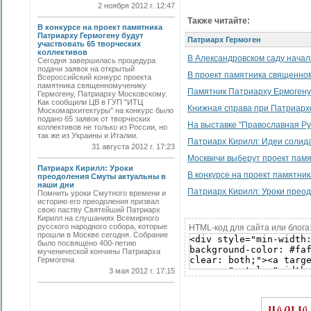
2 ноября 2012 г. 12:47
Также читайте:
В конкурсе на проект памятника
Патриарху Гермогену будут
Патриарх Гермоген
участвовать 65 творческих
коллективов
В Александровском саду нача
Сегодня завершилась процедура
подачи заявок на открытый
В проект памятника священно
Всероссийский конкурс проекта
памятника священномученику
Памятник Патриарху Ермогену
Гермогену, Патриарху Московскому.
Как сообщили ЦВ в ГУП "ИТЦ
Книжная справа при Патриарх
Москомархитектуры" на конкурс было
подано 65 заявок от творческих
На выставке "Православная Ру
коллективов не только из России, но
так же из Украины и Италии.
Патриарх Кирилл: Идеи солида
31 августа 2012 г. 17:23
Москвичи выберут проект памя
Патриарх Кирилл: Уроки
В конкурсе на проект памятник
преодоления Смуты актуальны в
наши дни
Патриарх Кирилл: Уроки прео
Помнить уроки Смутного времени и
историю его преодоления призвал
свою паству Святейший Патриарх
Кирилл на слушаниях Всемирного
русского народного собора, которые
HTML-код для сайта или блога
прошли в Москве сегодня. Собрание
было посвящено 400-летию
мученической кончины Патриарха
Гермогена
3 мая 2012 г. 17:15