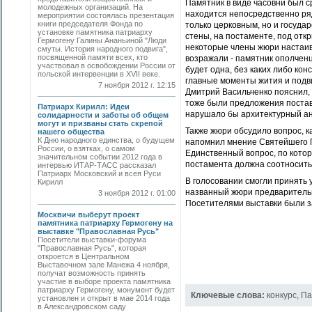
Памятник в виде часовни был ср
молодежных организаций. На
находится непосредственно ря
мероприятии состоялась презентация
книги председателя Фонда по
только церковным, но и госуда
установке памятника патриарху
стены, на постаменте, под от
Гермогену Галины Ананьиной "Люди
некоторые члены жюри настаив
смуты. История народного подвига",
посвященной памяти всех, кто
возражали - памятник ополченц
участвовал в освобождении России от
будет одна, без каких либо ко
польской интервенции в XVII веке.
главные моменты жития и подв
7 ноября 2012 г. 12:15
Дмитрий Васильченко пояснил,
тоже были предложения поставит
Патриарх Кирилл: Идеи
нарушало бы архитектурный ан
солидарности и заботы об общем
могут и призваны стать скрепой
Также жюри обсудило вопрос, к
нашего общества
К Дню народного единства, о будущем
напомнил мнение Святейшего 
России, о взятках, о самом
Единственный вопрос, по котор
значительном событии 2012 года в
постамента должна соотносить
интервью ИТАР-ТАСС рассказал
Патриарх Московский и всея Руси
В голосовании смогли принять 
Кирилл
названный жюри предварительно
3 ноября 2012 г. 01:00
Посетителями выставки были з
Москвичи выберут проект
памятника патриарху Гермогену на
выставке "Православная Русь"
Посетители выставки-форума
"Православная Русь", которая
откроется в Центральном
Выставочном зале Манежа 4 ноября,
получат возможность принять
участие в выборе проекта памятника
патриарху Гермогену, монумент будет
Ключевые слова:
конкурс
,
Па
установлен и открыт в мае 2014 года
в Александровском саду