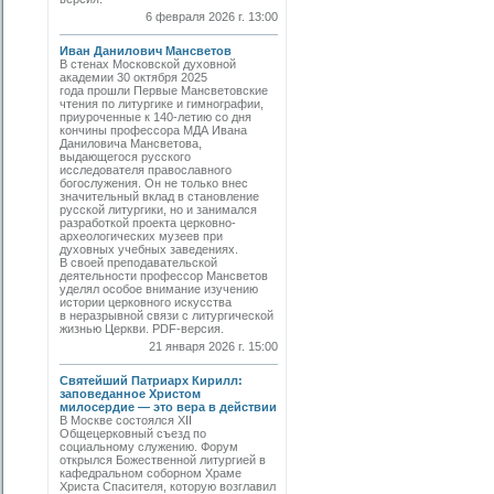
6 февраля 2026 г. 13:00
Иван Данилович Мансветов
В стенах Московской духовной
академии 30 октября 2025
года прошли Первые Мансветовские
чтения по литургике и гимнографии,
приуроченные к 140-летию со дня
кончины профессора МДА Ивана
Даниловича Мансветова,
выдающегося русского
исследователя православного
богослужения. Он не только внес
значительный вклад в становление
русской литургики, но и занимался
разработкой проекта церковно-
археологических музеев при
духовных учебных заведениях.
В своей преподавательской
деятельности профессор Мансветов
уделял особое внимание изучению
истории церковного искусства
в неразрывной связи с литургической
жизнью Церкви. PDF-версия.
21 января 2026 г. 15:00
Святейший Патриарх Кирилл:
заповеданное Христом
милосердие — это вера в действии
В Москве состоялся XII
Общецерковный съезд по
социальному служению. Форум
открылся Божественной литургией в
кафедральном соборном Храме
Христа Спасителя, которую возглавил