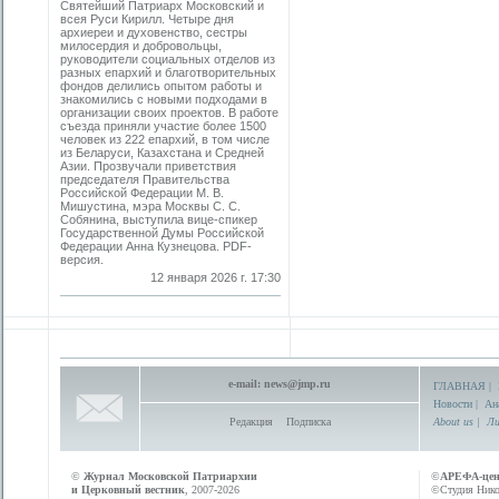
Святейший Патриарх Московский и
всея Руси Кирилл. Четыре дня
архиереи и духовенство, сестры
милосердия и добровольцы,
руководители социальных отделов из
разных епархий и благотворительных
фондов делились опытом работы и
знакомились с новыми подходами в
организации своих проектов. В работе
съезда приняли участие более 1500
человек из 222 епархий, в том числе
из Беларуси, Казахстана и Средней
Азии. Прозвучали приветствия
председателя Правительства
Российской Федерации М. В.
Мишустина, мэра Москвы С. С.
Собянина, выступила вице-спикер
Государственной Думы Российской
Федерации Анна Кузнецова. PDF-
версия.
12 января 2026 г. 17:30
e-mail:
news@jmp.ru
ГЛАВНАЯ
|
Новости
|
Ан
Редакция
Подписка
About us
|
Ли
©
Журнал Московской Патриархии
©
АРЕФА-це
и Церковный вестник
, 2007-2026
©Студия Никол