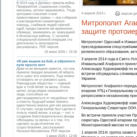
В 2014 году в Донбасс пришла война.
Предприятия, социальные службы,
магазины, аптеки закрывались. Тогда
4 апреля 2014 г.
версия дл
центрами спасения стали
православные храмы — они собирали
Митрополит Ага
и распределяли гуманитарную
помощь, снабжали людей горячей
едой, предоставляли им временное
защите протоие
убежище, занимались их эвакуацией
в безопасные районы. С началом
специальной военной операции эта
Митрополит Одесский и Измаил
деятельность многократно
преследованием спецслужбами
расширилась. PDF-версия.
религиозного образования, кат
19 июня 2026 г. 15:30
3 апреля 2014 года в Свято-У
«Я уже вышла на бой, и обратного
Измаильский Агафангел принял
пути просто нет»
Даже если женщине кажется, что она
Александру Худокормофф по ее
приняла твердое решение об аборте,
встречи обсуждалась сложивша
есть шанс все изменить. Еще можно
Украине.
отговорить ее от рокового шага.
Равнодушие общества — главный
Митрополит Агафангел переда
враг в этой битве за жизнь. Очень
ценно, когда рядом оказываются
епархии УПЦ к Генеральному с
люди, способные не
репрессиям и незаконному пре
дистанцироваться от неудобных тем,
а помочь будущей маме принять
Александра Худокормофф завер
единственно верное для нее решение.
Генеральному Секретарю ООН.
О случаях, когда выбор был сделан в
пользу новой жизни, а когда — нет, о
Во встрече приняли участие П
создании благотворительного фонда
«Женщины за жизнь» и о том, что
секретарь Одесской епархии пр
сделано за десятилетие его
Мониторинговой миссии по прав
существования, рассказывает
Наталья Москвитина. PDF-версия.
1 апреля 2014г. г
руппа захвата
1 июня 2026 г. 12:00