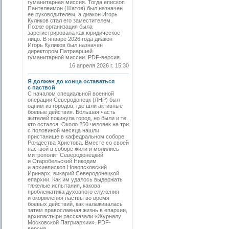
гуманитарная миссия. Тогда епископ
Пантелеимон (Шатов) был назначен
ее руководителем, а диакон Игорь
Куликов стал его заместителем.
Позже организация была
зарегистрирована как юридическое
лицо. В январе 2026 года диакон
Игорь Куликов был назначен
директором Патриаршей
гуманитарной миссии. PDF-версия.
16 апреля 2026 г. 15:30
Я должен до конца оставаться
с паствой
С началом специальной военной
операции Северодонецк (ЛНР) был
одним из городов, где шли активные
боевые действия. Бо́льшая часть
жителей покинула город, но были и те,
кто остался. Около 250 человек на три
с половиной месяца нашли
пристанище в кафедральном соборе
Рождества Христова. Вместе со своей
паствой в соборе жили и молились
митрополит Северодонецкий
и Старобельский Никодим
и архиепископ Новопсковский
Иринарх, викарий Северодонецкой
епархии. Как им удалось выдержать
тяжелые испытания, какова
проблематика духовного служения
и окормления паствы во время
боевых действий, как налаживалась
затем православная жизнь в епархии,
архипастыри рассказали «Журналу
Московской Патриархии». PDF-
версия.