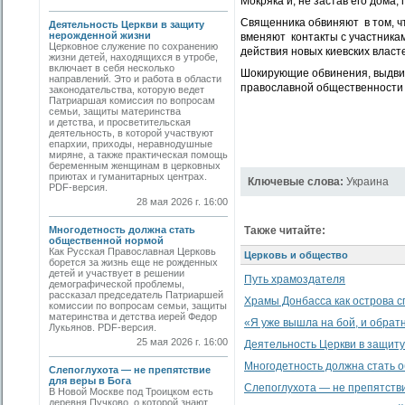
Мокряка и, не застав его дома,
Священника обвиняют в том, ч
Деятельность Церкви в защиту
нерожденной жизни
вменяют контакты с участника
Церковное служение по сохранению
действия новых киевских власт
жизни детей, находящихся в утробе,
включает в себя несколько
Шокирующие обвинения, выдвин
направлений. Это и работа в области
православной общественности
законодательства, которую ведет
Патриаршая комиссия по вопросам
семьи, защиты материнства
и детства, и просветительская
деятельность, в которой участвуют
епархии, приходы, неравнодушные
миряне, а также практическая помощь
беременным женщинам в церковных
приютах и гуманитарных центрах.
Ключевые слова:
Украина
PDF-версия.
28 мая 2026 г. 16:00
Многодетность должна стать
Также читайте:
общественной нормой
Как Русская Православная Церковь
Церковь и общество
борется за жизнь еще не рожденных
детей и участвует в решении
Путь храмоздателя
демографической проблемы,
рассказал председатель Патриаршей
Храмы Донбасса как острова с
комиссии по вопросам семьи, защиты
материнства и детства иерей Федор
«Я уже вышла на бой, и обратн
Лукьянов. PDF-версия.
25 мая 2026 г. 16:00
Деятельность Церкви в защит
Многодетность должна стать 
Слепоглухота — не препятствие
для веры в Бога
Слепоглухота — не препятстви
В Новой Москве под Троицком есть
деревня Пучково, о которой знают