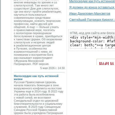
Милосердие как путь истинной
многие инвалиды по зрению и со
слепоглухотой. Там много лет
Я должен до конца оставаться 
существует Дом для слепоглухих,
где они могут пройти реабилитацию,
Иван Данилович Мансветов
научиться пользоваться
современными средствами
Святейший Патриарх Кирилл: 
коммуникации, освоить творческие
профессии, найти друзей для
общения. А еще — больше узнать
о православной вере, посетить
HTML-код для сайта или блога
с волонтером-переводчиком
богослужение в храме, приобщиться
к таинствам Церкви. Об окормлении
слепоглухих и незрячих людей
в реабилитационном центре
в Пучкове, особенностях
взаимоотношений с ними, их
понимании и восприятии Бога
рассказывает корреспондент
«Журнала Московской
Патриархии». PDF-версия.
5 мая 2026 г. 14:30
Милосердие как путь истинной
жизни
Русская Православная Церковь
начала помогать беженцам в зоне
вооруженного конфликта на востоке
Украины еще в 2014 году. В 2022 году
эта работа была возобновлена
с новой силой, ее возглавил
Синодальный отдел по церковной
благотворительности и социальному
служению. В 2023 году Священным
Синодом Русской Православной
Церкви была учреждена Патриаршая