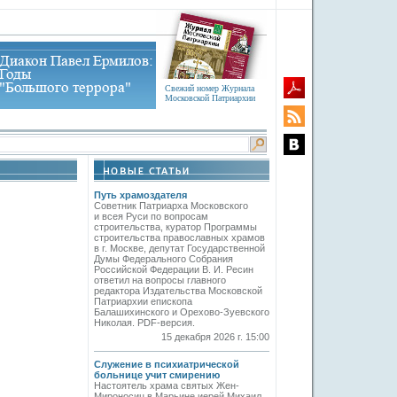
Свежий номер Журнала
Московской Патриархии
Путь храмоздателя
Советник Патриарха Московского
и всея Руси по вопросам
строительства, куратор Программы
строительства православных храмов
в г. Москве, депутат Государственной
Думы Федерального Собрания
Российской Федерации В. И. Ресин
ответил на вопросы главного
редактора Издательства Московской
Патриархии епископа
Балашихинского и Орехово-Зуевского
Николая. PDF-версия.
15 декабря 2026 г. 15:00
Служение в психиатрической
больнице учит смирению
Настоятель храма святых Жен-
Мироносиц в Марьине иерей Михаил