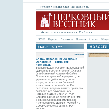
ЖМП
Церковь
Аналитика
Новости
Анонсы
Общес
память
Святой исповедник Афанасий
Орловский — жизнь как
проповедь
Верным чадом Русской Православной
Церкви во времена гонений XX века
был блаженный Афанасий Сайко.
Прячась под маской юродивого, он
укреплял людей в вере, утешал
в горе, исцелял их от болезней
и спасал от верной гибели. Он
остался в народной памяти примером
беззаветного служения Богу.
Четырнадцатого мая 2026 года
Священный Синод включил его имя
в список Собора новомучеников
и исповедников Церкви Русской и в
Собор Орловских святых. PDF-
версия.