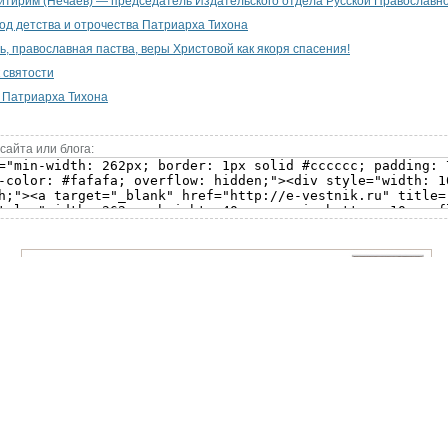
тирим (Нечаев) — председатель Издательского отдела Русской Православн
од детства и отрочества Патриарха Тихона
ь, православная паства, веры Христовой как якоря спасения!
 святости
 Патриарха Тихона
сайта или блога: