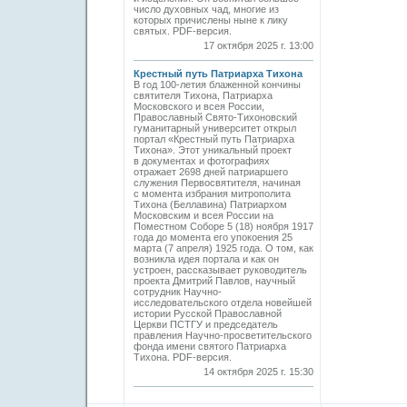
число духовных чад, многие из
которых причислены ныне к лику
святых. PDF-версия.
17 октября 2025 г. 13:00
Крестный путь Патриарха Тихона
В год 100-летия блаженной кончины
святителя Тихона, Патриарха
Московского и всея России,
Православный Свято-Тихоновский
гуманитарный университет открыл
портал «Крестный путь Патриарха
Тихона». Этот уникальный проект
в документах и фотографиях
отражает 2698 дней патриаршего
служения Первосвятителя, начиная
с момента избрания митрополита
Тихона (Беллавина) Патриархом
Московским и всея России на
Поместном Соборе 5 (18) ноября 1917
года до момента его упокоения 25
марта (7 апреля) 1925 года. О том, как
возникла идея портала и как он
устроен, рассказывает руководитель
проекта Дмитрий Павлов, научный
сотрудник Научно-
исследовательского отдела новейшей
истории Русской Православной
Церкви ПСТГУ и председатель
правления Научно-просветительского
фонда имени святого Патриарха
Тихона. PDF-версия.
14 октября 2025 г. 15:30