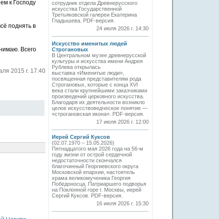
ем к Господу
сотрудник отдела Древнерусского
искусства Государственной
Третьяковской галереи Екатерина
Гладышева. PDF-версия.
всё поднять в
24 июля 2026 г. 14:30
Искусство именитых людей
нимаю. Всего
Строгановых
В Центральном музее древнерусской
культуры и искусства имени Андрея
Рублева открылась
ля 2015 г. 17:40
выставка «Именитые люди»,
посвященная представителям рода
Строгановых, которые с конца XVI
века стали крупнейшими заказчиками
произведений церковного искусства.
Благодаря их деятельности возникло
целое искусствоведческое понятие —
«строгановская икона». PDF-версия.
17 июля 2026 г. 12:00
Иерей Сергий Куксов
(02.07.1970 – 15.05.2026)
Пятнадцатого мая 2026 года на 56-м
году жизни от острой сердечной
недостаточности скончался
благочинный Георгиевского округа
Московской епархии, настоятель
храма великомученика Георгия
Победоносца, Патриаршего подворья
на Поклонной горе г. Москвы, иерей
Сергий Куксов. PDF-версия.
16 июля 2026 г. 15:30