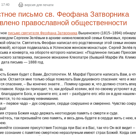
 17:40
версия для печати
тное письмо св. Феофана Затворника
влено православной общественности
тное
письмо святителя Феофана Затворника
Вышенского (1815–1894) обнар
аеведом Сергеем Зелёвым в архиве нижнеломовской семьи Климовых, прожив
кой области. Святитель Феофан написал его родственнице этой семьи инок
овой), которая подвизалась в Успенском женском монастыре. Сергей Зелёв 
сьма и конверта, на обороте которого написано: «Подлинное письмо Преосв
ского затворника, писанное монахине Клеопатре (бывшей Марфе Ив. Климо
и дата письма — 1888 год.
ма.
сть Божия будет с Вами, Достопочтен. М. Марфа! Просите написать Вам, а ч
сали. Остается мне только обще пожелать Вам душевного спасения: чего и же
ся спасение, – Вы конечно знаете… Помяну однако ж, что должно стоять вп
лавное. Когда он приходит, то, как добрый хозяин, всё по-своему устрояет в д
 благодарите Бога, и храните его; а нет – разбудите его: ибо он в духе нашем
яется, то по нашему невниманию.
я – первое чадо – дух сокрушен, сердце сокрушено и смиренно. Чувство сокр
дца!
я страха Божия надо держать неотходную память о смерти и суде.
снётесь, так призывайте сию память, и весь день будете в сердце жить с нею, 
оею.
иняйте сознание присутствия Господа при Вас и в Вас, так что Он всё видит –
ие сознание с памятию смертною неразлучным имеют страх Божий. Когда сия