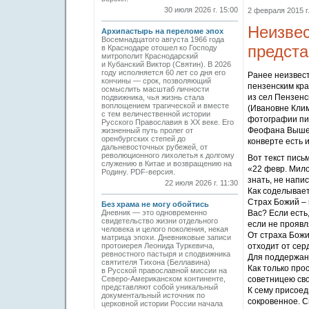
30 июля 2026 г. 15:00
2 февраля 2015 г.
Неизвес
Архипастырь на переломе эпох
Восемнадцатого августа 1966 года
предста
в Краснодаре отошел ко Господу
митрополит Краснодарский
и Кубанский Виктор (Святин). В 2026
году исполняется 60 лет со дня его
Ранее неизвес
кончины — срок, позволяющий
пензенским кр
осмыслить масштаб личности
из сел Пензенс
подвижника, чья жизнь стала
воплощением трагической и вместе
(Ивановне Клим
с тем величественной истории
фотографии пи
Русского Православия в XX веке. Его
Феофана Вышен
жизненный путь пролег от
оренбургских степей до
конверте есть 
дальневосточных рубежей, от
революционного лихолетья к долгому
Вот текст пись
служению в Китае и возвращению на
«22 февр. Мило
Родину. PDF-версия.
знать, не напи
22 июля 2026 г. 11:30
Как соделывает
Страх Божий – г
Без храма не могу обойтись
Дневник — это одновременно
Вас? Если есть,
свидетельство жизни отдельного
если не проявл
человека и целого поколения, некая
От страха Божи
матрица эпохи. Дневниковые записи
протоиерея Леонида Туркевича,
отходит от сер
ревностного пастыря и сподвижника
Для поддержани
святителя Тихона (Беллавина)
Как только про
в Русской православной миссии на
Северо-Американском континенте,
советницею св
представляют собой уникальный
К сему присоед
документальный источник по
сокровенное. С
церковной истории России начала