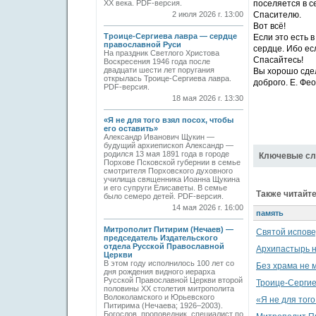
ХХ века. PDF-версия.
поселяется в с
2 июля 2026 г. 13:00
Спасителю.
Вот всё!
Троице-Сергиева лавра — сердце
Если это есть в
православной Руси
сердце. Ибо ес
На праздник Светлого Христова
Спасайтесь!
Воскресения 1946 года после
двадцати шести лет поругания
Вы хорошо сдел
открылась Троице-Сергиева лавра.
доброго. Е. Фе
PDF-версия.
18 мая 2026 г. 13:30
«Я не для того взял посох, чтобы
его оставить»
Александр Иванович Щукин —
будущий архиепископ Александр —
родился 13 мая 1891 года в городе
Ключевые сл
Порхове Псковской губернии в семье
смотрителя Порховского духовного
училища священника Иоанна Щукина
и его супруги Елисаветы. В семье
Также читайте
было семеро детей. PDF-версия.
14 мая 2026 г. 16:00
память
Митрополит Питирим (Нечаев) —
Святой испове
председатель Издательского
отдела Русской Православной
Архипастырь н
Церкви
В этом году исполнилось 100 лет со
Без храма не 
дня рождения видного иерарха
Русской Православной Церкви второй
Троице-Сергие
половины XX столетия митрополита
Волоколамского и Юрьевского
«Я не для того
Питирима (Нечаева; 1926–2003).
Богослов, проповедник, специалист по