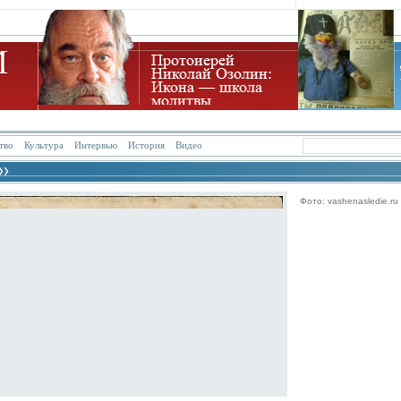
тво
Культура
Интервью
История
Видео
Фото: vashenasledie.ru