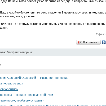
ердце Вашем, тогда пойдёт у Вас молитва из сердца, с непрестанным взывани
 Вас, в какой-либо степени, то дело спасения Вашего в ходу; а если нет, надо 
ли сего нет, всё другое ничто…
али, что не потянулись в наш монастырь: ибо по нездоровью я никого не при
офан».
2 февра
Поделиться…
ова:
Феофан Затворник
:
дник Афанасий Орловский — жизнь как проповедь
а переломе эпох
могу обойтись
ва лавра — сердце православной Руси
 взял посох, чтобы его оставить»