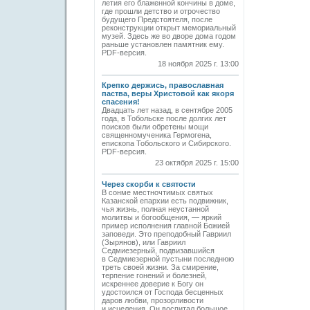
летия его блаженной кончины в доме,
где прошли детство и отрочество
будущего Предстоятеля, после
реконструкции открыт мемориальный
музей. Здесь же во дворе дома годом
раньше установлен памятник ему.
PDF-версия.
18 ноября 2025 г. 13:00
Крепко держись, православная
паства, веры Христовой как якоря
спасения!
Двадцать лет назад, в сентябре 2005
года, в Тобольске после долгих лет
поисков были обретены мощи
священномученика Гермогена,
епископа Тобольского и Сибирского.
PDF-версия.
23 октября 2025 г. 15:00
Через скорби к святости
В сонме местночтимых святых
Казанской епархии есть подвижник,
чья жизнь, полная неустанной
молитвы и богообщения, — яркий
пример исполнения главной Божией
заповеди. Это преподобный Гавриил
(Зырянов), или Гавриил
Седмиезерный, подвизавшийся
в Седмиезерной пустыни последнюю
треть своей жизни. За смирение,
терпение гонений и болезней,
искреннее доверие к Богу он
удостоился от Господа бесценных
даров любви, прозорливости
и исцеления. Он воспитал большое