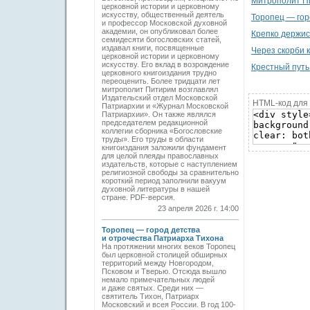
Митрополит Пи
церковной истории и церковному
искусству, общественный деятель
Торопец — гор
и профессор Московской духовной
академии, он опубликовал более
Крепко держис
семидесяти богословских статей,
издавал книги, посвященные
Через скорби к
церковной истории и церковному
искусству. Его вклад в возрождение
Крестный путь
церковного книгоиздания трудно
переоценить. Более тридцати лет
митрополит Питирим возглавлял
Издательский отдел Московской
HTML-код для 
Патриархии и «Журнал Московской
Патриархии». Он также являлся
председателем редакционной
коллегии сборника «Богословские
труды». Его труды в области
книгоиздания заложили фундамент
для целой плеяды православных
издательств, которые с наступлением
религиозной свободы за сравнительно
короткий период заполнили вакуум
духовной литературы в нашей
стране. PDF-версия.
23 апреля 2026 г. 14:00
Торопец — город детства
и отрочества Патриарха Тихона
На протяжении многих веков Торопец
был церковной столицей обширных
территорий между Новгородом,
Псковом и Тверью. Отсюда вышло
немало примечательных людей
и даже святых. Среди них —
святитель Тихон, Патриарх
Московский и всея России. В год 100-