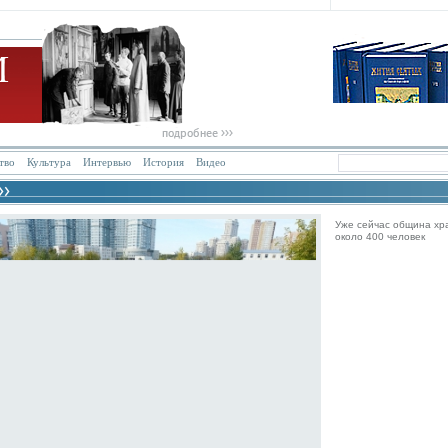
тво
Культура
Интервью
История
Видео
Уже сейчас община хр
около 400 человек