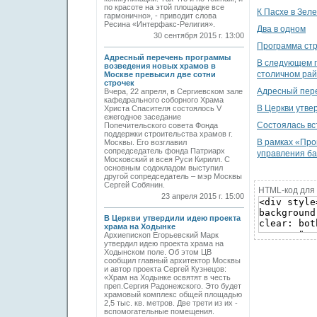
по красоте на этой площадке все
К Пасхе в Зел
гармонично», - приводит слова
Ресина «Интерфакс-Религия».
Два в одном
30 сентября 2015 г. 13:00
Программа стр
Адресный перечень программы
В следующем г
возведения новых храмов в
столичном ра
Москве превысил две сотни
строчек
Адресный пере
Вчера, 22 апреля, в Сергиевском зале
кафедрального соборного Храма
В Церкви утве
Христа Спасителя состоялось V
ежегодное заседание
Состоялась вс
Попечительского совета Фонда
поддержки строительства храмов г.
В рамках «Про
Москвы. Его возглавил
сопредседатель фонда Патриарх
управления ба
Московский и всея Руси Кирилл. С
основным содокладом выступил
другой сопредседатель – мэр Москвы
Сергей Собянин.
HTML-код для 
23 апреля 2015 г. 15:00
В Церкви утвердили идею проекта
храма на Ходынке
Архиепископ Егорьевский Марк
утвердил идею проекта храма на
Ходынском поле. Об этом ЦВ
сообщил главный архитектор Москвы
и автор проекта Сергей Кузнецов:
«Храм на Ходынке освятят в честь
преп.Сергия Радонежского. Это будет
храмовый комплекс общей площадью
2,5 тыс. кв. метров. Две трети из их -
вспомогательные помещения.