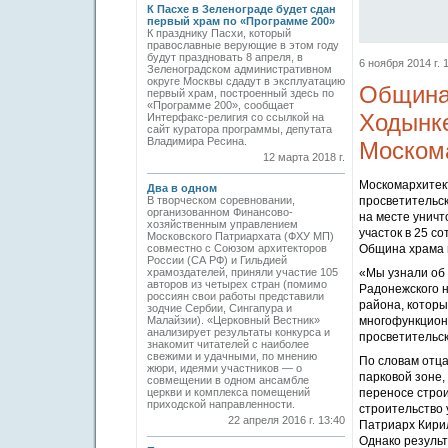
К Пасхе в Зеленограде будет сдан
первый храм по «Программе 200»
К празднику Пасхи, который
православные верующие в этом году
будут праздновать 8 апреля, в
6 ноября 2014 г. 
Зеленоградском административном
округе Москвы сдадут в эксплуатацию
Община 
первый храм, построенный здесь по
«Программе 200», сообщает
Ходынке
Интерфакс-религия со ссылкой на
сайт куратора программы, депутата
Владимира Ресина.
Моском
12 марта 2018 г.
Москомархитек
Два в одном
просветительск
В творческом соревновании,
организованном Финансово-
на месте уничт
хозяйственным управлением
участок в 25 с
Московского Патриархата (ФХУ МП)
Община храма 
совместно с Союзом архитекторов
России (СА РФ) и Гильдией
«Мы узнали об 
храмоздателей, приняли участие 105
авторов из четырех стран (помимо
Радонежского н
россиян свои работы представили
района, которы
зодчие Сербии, Сингапура и
многофункциона
Малайзии). «Церковный Вестник»
анализирует результаты конкурса и
просветительск
знакомит читателей с наиболее
свежими и удачными, по мнению
По словам отца
жюри, идеями участников — о
парковой зоне,
совмещении в одном ансамбле
переносе стро
церкви и комплекса помещений
приходской направленности.
строительство
22 апреля 2016 г. 13:40
Патриарх Кири
Однако результ