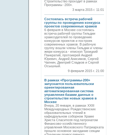
Строительство проходит в рамках
Программы -200».
3 марта 2015 г. 11:01
Состоялась встреча рабочей
группы по проведению конкурса
проектов современных храмов
6 февраля в Москве состоялась
встреча рабочей группы Гильдии
храмоздателей по проведению
конкурсов проектов и построек
современных храмов. В рабочую
группу вошли члены Гильдии и члены
жюри конкурса - епископ Троицкий
Панкратий, протоиерей Андрей
Юревич, Андрей Анисимов, Сергей
Чапнин, Дмитрий Сладков и Сергей
Осышный.
9 февраля 2015 г. 21:00
В рамках «Программы-200»
запускается пользовательски
ориентированная
автоматизированная система
управления базами данных о
строительстве новых храмов в
Москве
Вчера, 20 января, в рамках XXIII
Международных Рождественских
образовательных чтений в
кафедральном соборном Храме
Христа Спасителя под патронатом
Финансово-хозяйственного
управления Московского Патриархата
прошло основное заседание секции
«Традиции православного