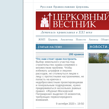
ЖМП
Церковь
Аналитика
Новости
Анонсы
Общес
200 храмов
Что нам стоит храм построить
Выбор земельного участка под
строительство храма сопряжен с
множеством проблем. Чтобы
избежать штрафов и лишних
расходов, не столкнуться лицом к
лицу с протестными настроениями, не
попасть на крючок к
недобросовестным проектировщикам
и генеральным подрядчикам, нужно
придерживаться нескольких важных
правил. «Журнал Московской
Патриархии» выделил 15 моментов,
требующих первоочередного
внимания.
9 октября 2020 г. 19:50