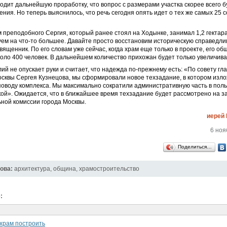
одит дальнейшую проработку, что вопрос с размерами участка скорее всего б
ения. Но теперь выяснилось, что речь сегодня опять идет о тех же самых 25 со
 преподобного Сергия, который ранее стоял на Ходынке, занимал 1,2 гектара
ем на что-то большее. Давайте просто восстановим историческую справедлив
вященник. По его словам уже сейчас, когда храм еще только в проекте, его об
оло 400 человек. В дальнейшем количество прихожан будет только увеличива
ий не опускает руки и считает, что надежда по-прежнему есть: «По совету гл
сквы Сергея Кузнецова, мы сформировали новое техзадание, в котором изл
оводу комплекса. Мы максимально сократили административную часть в поль
ой». Ожидается, что в ближайшее время техзадание будет рассмотрено на з
ной комиссии города Москвы.
иерей 
6 ноя
Поделиться…
ова:
архитектура
,
община
,
храмостроительство
:
 храм построить