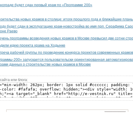
енограде будет сдан первый храм по «Программе 200»
оительства новых храмов в столице: итоги прошлого года и ближайшие план
оду будет сдан в эксплуатацию храм-новостройка во имя прп. Серафима Саро
йоне Раево
чень программы возведения новых храмов в Москве превысил две сотни стро
рдили идею проекта храма на Ходынке
треча рабочей группы по проведению конкурса проектов современных храмов
граммы-200» запускается пользовательски ориентированная автоматизиров
зами данных о строительстве новых храмов в Москве
сайта или блога: