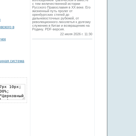
воплощением трагической и вместе
с тем величественной истории
Русского Православия в XX веке. Его
жизненный путь пролег от
оренбургских степей до
дальневосточных рубежей, от
ы
революционного лихолетья к долгому
служению в Китае и возвращению на
вского в
Родину. PDF-версия.
22 июля 2026 г. 11:30
чек
анная система