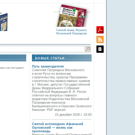
Свежий номер Журнала
Московской Патриархии
Путь храмоздателя
ама насчитывает
Советник Патриарха Московского
и всея Руси по вопросам
строительства, куратор Программы
строительства православных храмов
в г. Москве, депутат Государственной
Думы Федерального Собрания
Российской Федерации В. И. Ресин
ответил на вопросы главного
редактора Издательства Московской
Патриархии епископа
Балашихинского и Орехово-Зуевского
Николая. PDF-версия.
15 декабря 2026 г. 15:00
Святой исповедник Афанасий
Орловский — жизнь как
проповедь
Верным чадом Русской Православной