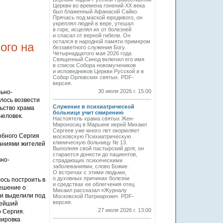
Церкви во времена гонений XX века
был блаженный Афанасий Сайко.
Прячась под маской юродивого, он
укреплял людей в вере, утешал
в горе, исцелял их от болезней
и спасал от верной гибели. Он
остался в народной памяти примером
ого на
беззаветного служения Богу.
Четырнадцатого мая 2026 года
Священный Синод включил его имя
в список Собора новомучеников
и исповедников Церкви Русской и в
Собор Орловских святых. PDF-
версия.
30 июля 2026 г. 15:00
ьно-
лось возвести
Служение в психиатрической
льство храма
больнице учит смирению
человек.
Настоятель храма святых Жен-
Мироносиц в Марьине иерей Михаил
Сергеев уже много лет окормляет
обного Сергия
московскую Психиатрическую
клиническую больницу № 13.
ланиями жителей
Выполняя свой пастырский долг, он
старается донести до пациентов,
вно-
страдающих психическими
заболеваниями, слово Божие.
О встречах с этими людьми,
о духовных причинах болезни
ось построить в
и средствах ее облегчения отец
решение о
Михаил рассказал «Журналу
 и выделили под
Московской Патриархии». PDF-
версия.
тейший
27 июля 2026 г. 13:00
 Сергия.
нировка