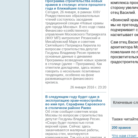
Программа строительства новых
комплекса прох
храмов в столице: итоги прошлого
сторону увелич
года и ближайшие планы
Сегодня, 26 января, в рамках XXIV
отец Василий.
Рождественских образовательных
чтений состоялось заседание
«Воинский храм
традиционной секции «Новые храмы
мы не претенду
для города Москвы». В его ходе глава
подчеркивает с
Финансово-хозяйственного
управления Московского Патриархата
насчитывает ок
(ФХУ МП) митрополит Рязанский и
Михайловский Марк и советник
Сам отец Васил
Святейшего Патриарха Кирилла по
архитектора Мо
вопросам строительства депутат
пожелания по п
Госдумы Владимир Ресин привели
основные данные о динамике
просветительск
Программы возведения новых храмов
градостроитель
в столице (далее – Программа). Как
отметили докладчики, здесь можно
говорить о нескольких позитивных
тенденциях, особенно на фоне
развивающегося финансового
кризиса.
26 января 2016 г. 23:20
В следующем году будет сдан в
эксплуатацию храм-новостройка
Ключевые сл
во имя прп. Серафима Саровского
в столичном районе Раево
Об этом сообщил советник мэра
Москвы по вопросам строительства
Также читайте
депутат Госдумы Владимир Ресин.
«Скоро будет полностью готов
верхний храм. Сейчас здесь
200 храмов
заканчиваются малярные работы,
окраска стен, монтируются
Что нам стоит
коммуникации. Так что и по темпам, и