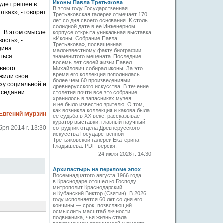
Иконы Павла Третьякова
удет решен в
В этом году Государственная
тках», - говорит
Третьяковская галерея отмечает 170
лет со дня своего основания. К столь
солидной дате в ее Инженерном
. В этом смысле
корпусе открыта уникальная выставка
«Иконы. Собрание Павла
ость», -
Третьякова», посвященная
щина
малоизвестному факту биографии
ться.
знаменитого мецената. Последние
восемь лет своей жизни Павел
авного
Михайлович собирал иконы. За это
время его коллекция пополнилась
ожили свои
более чем 60 произведениями
зу социальной и
древнерусского искусства. В течение
аседании
столетия почти все это собрание
хранилось в запасниках музея
и не было известно зрителю. О том,
как возникла коллекция и какова была
Евгений Мурзин
ее судьба в ХХ веке, рассказывает
куратор выставки, главный научный
бря 2014 г. 13:30
сотрудник отдела Древнерусского
искусства Государственной
Третьяковской галереи Екатерина
Гладышева. PDF-версия.
24 июля 2026 г. 14:30
Архипастырь на переломе эпох
Восемнадцатого августа 1966 года
в Краснодаре отошел ко Господу
митрополит Краснодарский
и Кубанский Виктор (Святин). В 2026
году исполняется 60 лет со дня его
кончины — срок, позволяющий
осмыслить масштаб личности
подвижника, чья жизнь стала