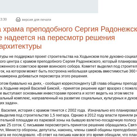
13:30
версия для печати
храма преподобного Сергия Радонежск
 надеется на пересмотр решения
архитектуры
туры не поддержал проект строительства на Ходынском поле духовно-социал
ого центра с храмом преподобного Сергия Радонежского, который планирова
оженного в советское время воинского собора. Комитет выделил под строите
оток, на котором может быть построена небольшая церковь вместимостью 360 
намерена добиваться пересмотра этого решения.
этом буквально на днях, - сообщил корреспонденту ЦВ глава общины препод
а Ходынке иерей Василий Биксей, - принятое решение идет вразрез с поже
е выступают основными инвесторами проекта и хотят видеть на этом месте
льный комплекс, направленный на развитие социальных, культурных и духо
их задач».
 Василия, история с храмом тянется с 2002 года. Изначально его планировал
 выделив под строительство 1,5 гектара. Однако в 2012 году власти приняли 
ительной площадки из парковой зоны на бывшую взлетно-посадочную полосу
 уже 25 соток. С письмами пересмотреть принятое решение обращались Свя
лл, Министр обороны, депутаты, наконец, члены самой общины преподобного
ата не последовало. «В ответ на письма нам все это время обещали, что пла