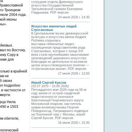
ед
сотрудник отдела Древнерусского
 Православной
искусства Государственной
Третьяковской галереи Екатерина
ято-Троицком
Гладышева. PDF-версия.
июле 2004 года.
24 июля 2026 г. 14:30
ской иконы
ны».
Искусство именитых людей
Строгановых
В Центральном музее древнерусской
культуры и искусства имени Андрея
Рублева открылась
выставка «Именитые люди»,
йковых.
посвященная представителям рода
ал по Востоку,
Строгановых, которые с конца XVI
реку Сору в
века стали крупнейшими заказчиками
произведений церковного искусства.
ремя для
Благодаря их деятельности возникло
целое искусствоведческое понятие —
«строгановская икона». PDF-версия.
олько в крайней
17 июля 2026 г. 12:00
ам не
В своих
Иерей Сергий Куксов
ил подробно
(02.07.1970 – 15.05.2026)
Пятнадцатого мая 2026 года на 56-м
 в частности от
году жизни от острой сердечной
мерти.
недостаточности скончался
благочинный Георгиевского округа
арца Нила
Московской епархии, настоятель
490 и 1503
храма великомученика Георгия
Победоносца, Патриаршего подворья
на Поклонной горе г. Москвы, иерей
Сергий Куксов. PDF-версия.
им обители,
16 июля 2026 г. 15:30
ологический