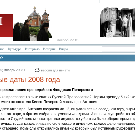
тво
Культура
Интервью
История
Видео
5) январь 2008 /
версия для печати
е даты 2008 года
я прославления
преподобного Феодосия Печерского
 был прославлен в лике святых Русской Православной Церкви преподобный Ф
емник основателя Киево-Печерской лавры прп. Антония.
одвижников прп. Антония возросло до 12, он удалился на соседнюю гору, выр
ся в затворе, а братия избрала игуменом Феодосия. И он начал устройство 
дского Студийского монастыря: все имущество у братии было общим; время п
рудах; труды разделялись по силе каждого игуменом; каждое дело начиналос
 старшего; помыслы открывались игумену, который был истинным руководите