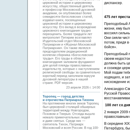
церковной истории и церковному
диспансер.
искусству, общественный деятель
и профессор Московской духовной
академии, он опубликовал более
семидесяти богословских статей,
475 лет прест
издавал книги, посвященные
церковной истории и церковному
Преподобный Ал
искусству. Его вклад в возрождение
жизни, ему был
церковного книгоиздания трудно
воссиял сильны
переоценить. Более тридцати лет
митрополит Питирим возглавлял
Они сияли чист
Издательский отдел Московской
потом, придя в
Патриархии и «Журнал Московской
бойся».
Патриархии». Он также являлся
председателем редакционной
Преподобный по
коллегии сборника «Богословские
труды». Его труды в области
своем недостои
книгоиздания заложили фундамент
должна быть це
для целой плеяды православных
и созижди церк
издательств, которые с наступлением
религиозной свободы за сравнительно
Мой подам тебе
короткий период заполнили вакуум
ходящего, и за
духовной литературы в нашей
нисхождение из
стране. PDF-версия.
23 апреля 2026 г. 14:00
Александро-Сви
Русской Правос
Торопец — город детства
восстанавливае
и отрочества Патриарха Тихона
На протяжении многих веков Торопец
100 лет со дн
был церковной столицей обширных
территорий между Новгородом,
2 января 2009 
Псковом и Тверью. Отсюда вышло
православным 
немало примечательных людей
и даже святых. Среди них —
В середине XIX
святитель Тихон, Патриарх
Московский и всея России. В год 100-
Петербурга, бы