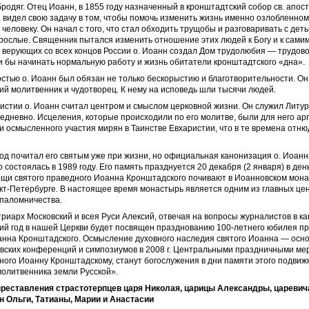
бродяг. Отец Иоанн, в 1855 году назначенный в кронштадтский собор св. апос
 видел свою задачу в том, чтобы помочь изменить жизнь именно озлобленном
человеку. Он начал с того, что стал обходить трущобы и разговаривать с деть
рослые. Священник пытался изменить отношение этих людей к Богу и к самим
верующих со всех концов России о. Иоанн создал Дом трудолюбия — трудово
ли бы начинать нормальную работу и жизнь обитатели кронштадтского «дна».
стью о. Иоанн был обязан не только бескорыстию и благотворительности. О
кий молитвенник и чудотворец. К нему на исповедь шли тысячи людей.
истии о. Иоанн считал центром и смыслом церковной жизни. Он служил Литур
дневно. Исцеления, которые происходили по его молитве, были для него ар
 и осмысленного участия мирян в Таинстве Евхаристии, что в те времена отню
д почитал его святым уже при жизни, но официальная канонизация о. Иоанн
 состоялась в 1989 году. Его память празднуется 20 декабря (2 января) в ден
щи святого праведного Иоанна Кронштадского почивают в Иоанновском мона
кт-Петербурге. В настоящее время монастырь является одним из главных це
 паломничества.
иарх Московский и всея Руси Алексий, отвечая на вопросы журналистов в кан
щий год в нашей Церкви будет посвящен празднованию 100-летнего юбилея п
анна Кронштадского. Осмысление духовного наследия святого Иоанна — осн
овских конференций и симпозиумов в 2008 г. Центральными праздничными м
ного Иоанну Кронштадскому, станут богослужения в дни памяти этого подвиж
молитвенника земли Русской».
 преставления страстотерпцев царя Николая, царицы Александры, царевич
н Ольги, Татианы,
Марии и Анастасии