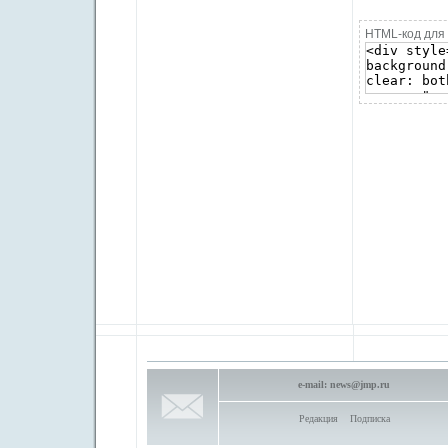
HTML-код для 
e-mail:
news@jmp.ru
Редакция
Подписка