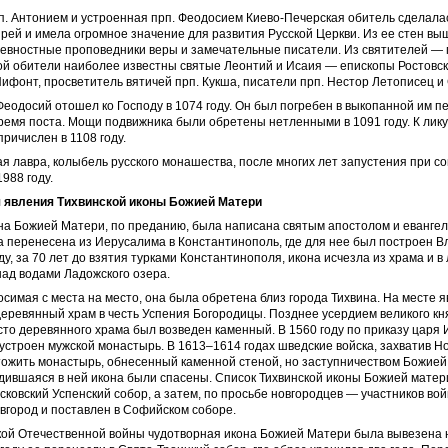
п. Антонием и устроенная прп. Феодосием Киево-Печерская обитель сделала
рей и имела огромное значение для развития Русской Церкви. Из ее стен в
ревностные проповедники веры и замечательные писатели. Из святителей —
й обители наиболее известны святые Леонтий и Исаия — епископы Ростовск
ифонт, просветитель вятичей прп. Кукша, писатели прп. Нестор Летописец и
одосий отошел ко Господу в 1074 году. Он был погребен в выкопанной им пе
ремя поста. Мощи подвижника были обретены нетленными в 1091 году. К лику
ричислен в 1108 году.
я лавра, колыбель русского монашества, после многих лет запустения при со
988 году.
я
явления Тихвинской
иконы Божией Матери
на Божией Матери, по преданию, была написана святым апостолом и евангел
а перенесена из Иерусалима в Константинополь, где для нее был построен В
оду, за 70 лет до взятия турками Константинополя, икона исчезла из храма и 
над водами Ладожского озера.
симая с места на место, она была обретена близ города Тихвина. На месте 
еревянный храм в честь Успения Богородицы. Позднее усердием великого кн
то деревянного храма был возведен каменный. В 1560 году по приказу царя 
устроен мужской монастырь. В 1613–1614 годах шведские войска, захватив Но
тожить монастырь, обнесенный каменной стеной, но заступничеством Божие
дившаяся в ней икона были спасены. Список Тихвинской иконы Божией матер
сковский Успенский собор, а затем, по просьбе новгородцев — участников во
вгород и поставлен в Софийском соборе.
кой Отечественной войны чудотворная икона Божией Матери была вывезена 