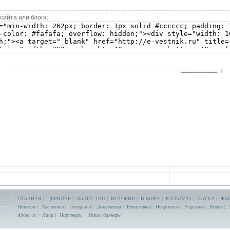
сайта или блога:
ГЛАВНАЯ
|
ЦЕРКОВЬ
|
ОБЩЕСТВО
|
ИСТОРИЯ
|
В МИРЕ
|
КУЛЬТУРА
|
НАУКА
|
ЖМ
Новости
|
Аналитика
|
Интервью
|
Документы
|
Репортажи
|
Некрологи
|
Рецензии
|
Видео
|
About us
|
Лица
|
Партнеры
|
Наши баннеры