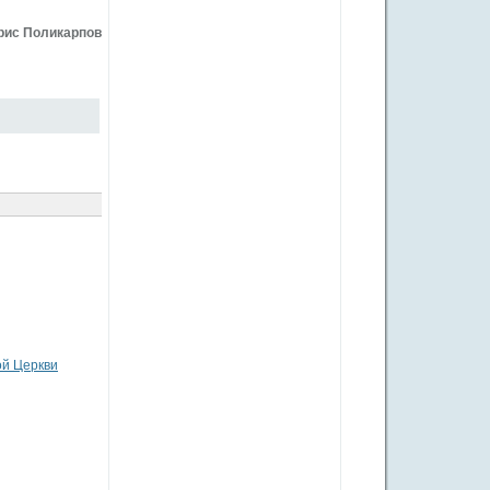
рис Поликарпов
ой Церкви