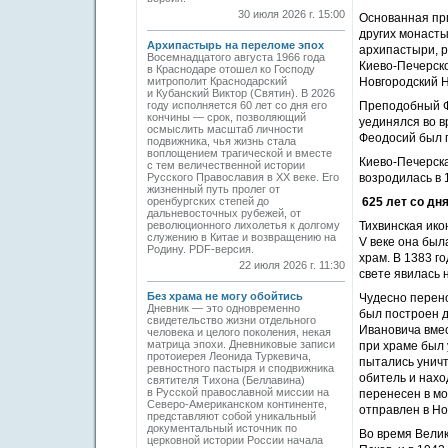
30 июля 2026 г. 15:00
Основанная пр
других монасты
Архипастырь на переломе эпох
архипастыри, 
Восемнадцатого августа 1966 года
Киево-Печерско
в Краснодаре отошел ко Господу
митрополит Краснодарский
Новгородский Н
и Кубанский Виктор (Святин). В 2026
году исполняется 60 лет со дня его
Преподобный Фе
кончины — срок, позволяющий
уединялся во в
осмыслить масштаб личности
Феодосий был п
подвижника, чья жизнь стала
воплощением трагической и вместе
Киево-Печерска
с тем величественной истории
Русского Православия в XX веке. Его
возродилась в 1
жизненный путь пролег от
оренбургских степей до
625 лет со дн
дальневосточных рубежей, от
революционного лихолетья к долгому
Тихвинская ико
служению в Китае и возвращению на
V веке она был
Родину. PDF-версия.
храм. В 1383 г
22 июля 2026 г. 11:30
свете явилась 
Без храма не могу обойтись
Чудесно перено
Дневник — это одновременно
был построен д
свидетельство жизни отдельного
Ивановича вмес
человека и целого поколения, некая
матрица эпохи. Дневниковые записи
при храме был 
протоиерея Леонида Туркевича,
пытались унич
ревностного пастыря и сподвижника
обитель и нахо
святителя Тихона (Беллавина)
в Русской православной миссии на
перенесен в мо
Северо-Американском континенте,
отправлен в Но
представляют собой уникальный
документальный источник по
Во время Вели
церковной истории России начала