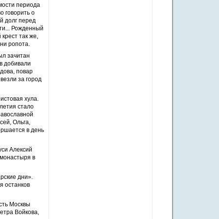
мости периода
о говорить о
й долг перед
ти... Рожденный
крест так же,
ни ропота.
ыл зачитан
ов добивали
дова, повар
везли за город
истовая хула.
летия стало
равославной
ей, Ольга,
ершается в день
уси Алексий
 монастыря в
рские дни».
я останков
сть Москвы
етра Войкова,