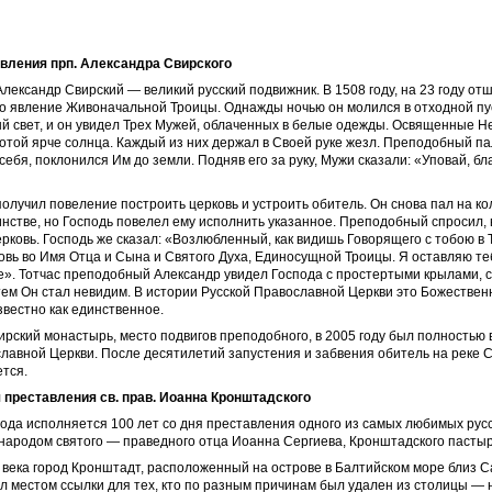
авления
прп. Александра Свирского
ександр Свирский — великий русский подвижник. В 1508 году, на 23 году от
о явление Живоначальной Троицы. Однажды ночью он молился в отходной пу
й свет, и он увидел Трех Мужей, облаченных в белые одежды. Освященные Н
отой ярче солнца. Каждый из них держал в Своей руке жезл. Преподобный пал
 себя, поклонился Им до земли. Подняв его за руку, Мужи сказали: «Уповай, бл
лучил повеление построить церковь и устроить обитель. Он снова пал на ко
нстве, но Господь повелел ему исполнить указанное. Преподобный спросил, 
рковь. Господь же сказал: «Возлюбленный, как видишь Говорящего с тобою в Т
овь во Имя Отца и Сына и Святого Духа, Единосущной Троицы. Я оставляю те
». Тотчас преподобный Александр увидел Господа с простертыми крылами, 
тем Он стал невидим. В истории Русской Православной Церкви это Божествен
вестно как единственное.
рский монастырь, место подвигов преподобного, в 2005 году был полностью
лавной Церкви. После десятилетий запустения и забвения обитель на реке 
тся.
я
преставления св. прав.
Иоанна Кронштадского
года исполняется 100 лет со дня преставления одного из самых любимых рус
народом святого — праведного отца Иоанна Сергиева, Кронштадского пастыр
 века город Кронштадт, расположенный на острове в Балтийском море близ С
л местом ссылки для тех, кто по разным причинам был удален из столицы — 