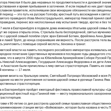
тора Николая II было два неравных по продолжительности и духовной значи
рствования и время пребывания в заточении. И если первый из них дает прав
ославном правителе, исполнявшем свои монаршие обязанности как священны
ой период — это путь на русскую Голгофу, крестный путь восхождения к святос
святого праведного Иова Многострадального, император Николай принял свой 
 праведник, перенес все ниспосланные ему испытания твердо, кротко и без те
 17 июля в Екатеринбурге в подвале дома инженера Ипатьева царской семье б
тут же охрана открыла огонь. Стрельба была беспорядочной, святых мученик
е с царской семьей погибли слуги: врач Евгений Боткин, фрейлина Анна Деми
 и лакей Трупп, до конца сохранившие им верность. После расстрела тела вы
сь уничтожить с помощью серной кислоты, бензина и гранат.
оветской власти на память последнего российского императора изливалась не
ародное почитание Царственных мучеников в последние годы двадцатого сто
ким, что в августе 2000 года на Юбилейном Архиерейском Соборе Русской П
ь Николай Александрович, Государыня Александра Федоровна и их дети Алекс
 и Анастасия были причислены к лику святых страстотерпцев. Память их сов
й кончины — 17 июля.
о время визита на Уральскую землю, Святейший Патриарх Московский и всея Р
здание на месте уничтожения останков царской семьи в урочище Ганина Яма
арственных страстотерпцев.
а в Екатеринбурге пройдет ежегодный фестиваль православной культуры «Ца
диционный крестный ход к Ганиной яме — месту первоначального захоронени
трастотерпцев.
товки к 90-летию со дня расстрела царской семьи православная общественно
ереименование станции метро «Войковская», которая была названа в честь П