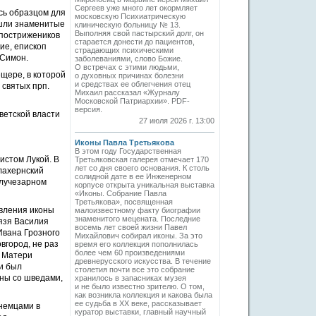
Сергеев уже много лет окормляет
сь образцом для
московскую Психиатрическую
ышли знаменитые
клиническую больницу № 13.
Выполняя свой пастырский долг, он
 пострижеников
старается донести до пациентов,
ие, епископ
страдающих психическими
 Симон.
заболеваниями, слово Божие.
О встречах с этими людьми,
щере, в которой
о духовных причинах болезни
и средствах ее облегчения отец
 святых прп.
Михаил рассказал «Журналу
Московской Патриархии». PDF-
версия.
ветской власти
27 июля 2026 г. 13:00
Иконы Павла Третьякова
В этом году Государственная
истом Лукой. В
Третьяковская галерея отмечает 170
лет со дня своего основания. К столь
лахернский
солидной дате в ее Инженерном
в лучезарном
корпусе открыта уникальная выставка
«Иконы. Собрание Павла
Третьякова», посвященная
явления иконы
малоизвестному факту биографии
знаменитого мецената. Последние
язя Василия
восемь лет своей жизни Павел
Ивана Грозного
Михайлович собирал иконы. За это
вгород, не раз
время его коллекция пополнилась
более чем 60 произведениями
й Матери
древнерусского искусства. В течение
и был
столетия почти все это собрание
йны со шведами,
хранилось в запасниках музея
и не было известно зрителю. О том,
как возникла коллекция и какова была
ее судьба в ХХ веке, рассказывает
немцами в
куратор выставки, главный научный