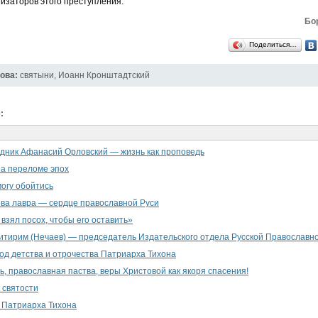
низаторов этого преступления.
Бо
Поделиться…
ова:
святыни
,
Иоанн Кронштадтский
:
дник Афанасий Орловский — жизнь как проповедь
а переломе эпох
могу обойтись
ва лавра — сердце православной Руси
 взял посох, чтобы его оставить»
тирим (Нечаев) — председатель Издательского отдела Русской Православн
од детства и отрочества Патриарха Тихона
ь, православная паства, веры Христовой как якоря спасения!
 святости
 Патриарха Тихона