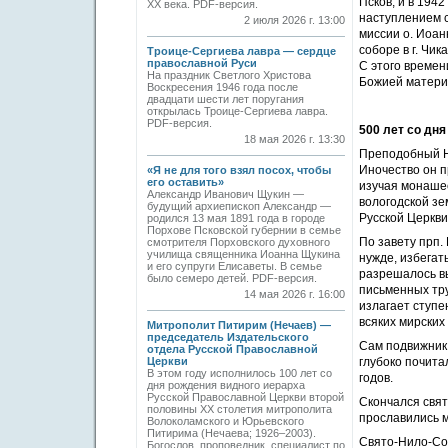
Псков, и в 194
ХХ века. PDF-версия.
наступлением с
2 июля 2026 г. 13:00
миссии о. Иоан
соборе в г. Чи
Троице-Сергиева лавра — сердце
православной Руси
С этого времен
На праздник Светлого Христова
Божией матери
Воскресения 1946 года после
двадцати шести лет поругания
открылась Троице-Сергиева лавра.
PDF-версия.
500 лет
со дня
18 мая 2026 г. 13:30
Преподобный Ни
Иночество он п
«Я не для того взял посох, чтобы
его оставить»
изучая монашес
Александр Иванович Щукин —
вологодской зе
будущий архиепископ Александр —
Русской Церкви
родился 13 мая 1891 года в городе
Порхове Псковской губернии в семье
По завету прп.
смотрителя Порховского духовного
училища священника Иоанна Щукина
нужде, избегат
и его супруги Елисаветы. В семье
разрешалось вы
было семеро детей. PDF-версия.
письменных тру
14 мая 2026 г. 16:00
излагает ступе
всяких мирских
Митрополит Питирим (Нечаев) —
председатель Издательского
Сам подвижник 
отдела Русской Православной
Церкви
глубоко почита
В этом году исполнилось 100 лет со
годов.
дня рождения видного иерарха
Русской Православной Церкви второй
Скончался свят
половины XX столетия митрополита
прославились 
Волоколамского и Юрьевского
Питирима (Нечаева; 1926–2003).
Свято-Нило-Сор
Богослов, проповедник, специалист по