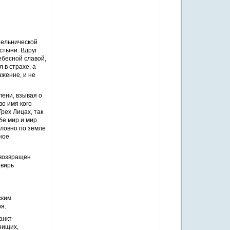
шельнической
стыни. Вдруг
ебесной славой,
 в страхе, а
аженне, и не
лени, взывая о
во имя кого
рех Лицах, так
бе мир и мир
словно по земле
ное
 возвращен
Свирь
ским
я.
анкт-
нищих,