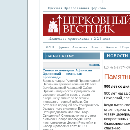
ЖМП
Церковь
Аналитика
Новости
Анонсы
Общес
память
ЦВ № 1-2 (374-37
Святой исповедник Афанасий
Орловский — жизнь как
Памятны
проповедь
Верным чадом Русской Православной
Церкви во времена гонений XX века
900 лет со дн
был блаженный Афанасий Сайко.
Прячась под маской юродивого, он
900 лет назад
укреплял людей в вере, утешал
Печерский, пре
в горе, исцелял их от болезней
и спасал от верной гибели. Он
Когда число сп
остался в народной памяти примером
беззаветного служения Богу.
стал подвизать
Четырнадцатого мая 2026 года
уставу царегра
Священный Синод включил его имя
непрестанных т
в список Собора новомучеников
и исповедников Церкви Русской и в
благословением
Собор Орловских святых. PDF-
спасению.
версия.