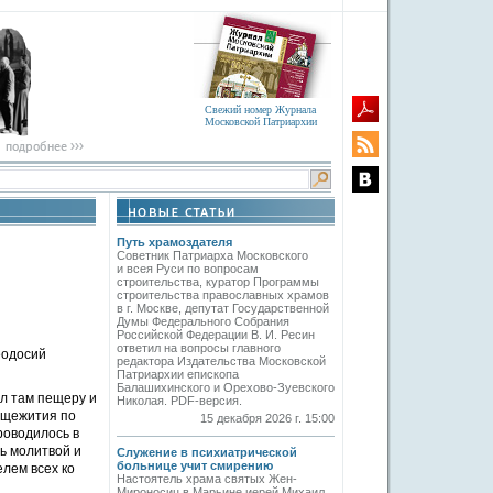
Свежий номер Журнала
Московской Патриархии
Путь храмоздателя
Советник Патриарха Московского
и всея Руси по вопросам
строительства, куратор Программы
строительства православных храмов
в г. Москве, депутат Государственной
Думы Федерального Собрания
Российской Федерации В. И. Ресин
ответил на вопросы главного
еодосий
редактора Издательства Московской
Патриархии епископа
Балашихинского и Орехово-Зуевского
ыл там пещеру и
Николая. PDF-версия.
общежития по
15 декабря 2026 г. 15:00
роводилось в
ь молитвой и
Служение в психиатрической
больнице учит смирению
лем всех ко
Настоятель храма святых Жен-
Мироносиц в Марьине иерей Михаил