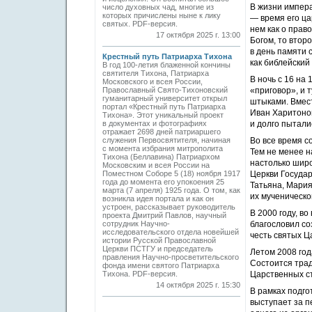
В жизни импера
число духовных чад, многие из
которых причислены ныне к лику
— время его ца
святых. PDF-версия.
нем как о прав
17 октября 2025 г. 13:00
Богом, то втор
в день памяти 
Крестный путь Патриарха Тихона
как библейский
В год 100-летия блаженной кончины
святителя Тихона, Патриарха
В ночь с 16 на
Московского и всея России,
Православный Свято-Тихоновский
«приговор», и 
гуманитарный университет открыл
штыками. Вмест
портал «Крестный путь Патриарха
Иван Харитонов
Тихона». Этот уникальный проект
в документах и фотографиях
и долго пытали
отражает 2698 дней патриаршего
служения Первосвятителя, начиная
Во все время с
с момента избрания митрополита
Тем не менее н
Тихона (Беллавина) Патриархом
настолько широ
Московским и всея России на
Поместном Соборе 5 (18) ноября 1917
Церкви Государ
года до момента его упокоения 25
Татьяна, Мария
марта (7 апреля) 1925 года. О том, как
их мученическо
возникла идея портала и как он
устроен, рассказывает руководитель
В 2000 году, в
проекта Дмитрий Павлов, научный
сотрудник Научно-
благословил со
исследовательского отдела новейшей
честь святых Ц
истории Русской Православной
Церкви ПСТГУ и председатель
Летом 2008 год
правления Научно-просветительского
Состоится тра
фонда имени святого Патриарха
Тихона. PDF-версия.
Царственных с
14 октября 2025 г. 15:30
В рамках подго
выступает за п