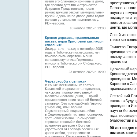
летия его блаженной кончины в доме,
преступников, 
где прошли детство и отрочество
Первозванного,
будущего Предстоятеля, после
реконструкции открыт мемориальный
опустившемуся 
музей. Здесь же во дворе дома годом
подходили и вз
раньше установлен памятник ему.
пожертвования 
PDF-версия.
центр, где мог
18 ноября 2025 г. 13:00
Своей известно
Крепко держись, православная
также как вели
паства, веры Христовой как якоря
спасения!
Таинство Евхар
Двадцать лет назад, в сентябре 2005
причащался еже
года, в Тобольске после долгих лет
поисков были обретены мощи
пользу частого
священномученика Гермогена,
правилом.
епископа Тобольского и Сибирского.
PDF-версия.
Церковный наро
23 октября 2025 г. 15:00
Кронштадтского
праведника. Мо
Через скорби к святости
Карповке в Сан
В сонме местночтимых святых
православного
Казанской епархии есть подвижник,
чья жизнь, полная неустанной
Святейший Патр
молитвы и богообщения, — яркий
пример исполнения главной Божией
сказал: «Буду
заповеди. Это преподобный Гавриил
праведного Ио
(Зырянов), или Гавриил
научно-богосл
Седмиезерный, подвизавшийся
в Седмиезерной пустыни последнюю
года, посвящен
треть своей жизни. За смирение,
благочестии и 
терпение гонений и болезней,
искреннее доверие к Богу он
90 лет со дня
удостоился от Господа бесценных
великих княже
даров любви, прозорливости
и исцеления. Он воспитал большое