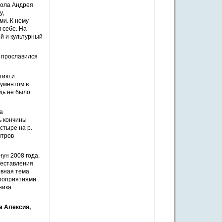
тола Андрея
у,
ми. К нему
 себе. На
й и культурный
н прославился
гию и
гументом в
дь не было
а
ь кончины
стыре на р.
нтров
ун 2008 года,
реставления
овная тема
ероприятиями
ника
а Алексия,