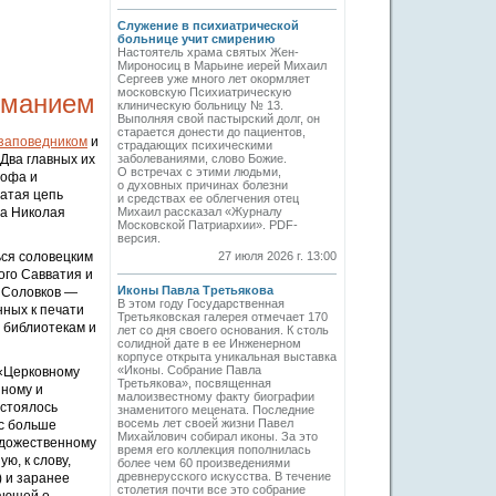
Служение в психиатрической
больнице учит смирению
Настоятель храма святых Жен-
Мироносиц в Марьине иерей Михаил
Сергеев уже много лет окормляет
московскую Психиатрическую
иманием
клиническую больницу № 13.
Выполняя свой пастырский долг, он
старается донести до пациентов,
заповедником
и
страдающих психическими
Два главных их
заболеваниями, слово Божие.
О встречах с этими людьми,
гофа и
о духовных причинах болезни
латая цепь
и средствах ее облегчения отец
на Николая
Михаил рассказал «Журналу
Московской Патриархии». PDF-
версия.
ся соловецким
27 июля 2026 г. 13:00
ого Савватия и
Иконы Павла Третьякова
й Соловков —
В этом году Государственная
нных к печати
Третьяковская галерея отмечает 170
 библиотекам и
лет со дня своего основания. К столь
солидной дате в ее Инженерном
корпусе открыта уникальная выставка
«Иконы. Собрание Павла
 «Церковному
Третьякова», посвященная
нному и
малоизвестному факту биографии
остоялось
знаменитого мецената. Последние
восемь лет своей жизни Павел
ас больше
Михайлович собирал иконы. За это
удожественному
время его коллекция пополнилась
ю, к слову,
более чем 60 произведениями
древнерусского искусства. В течение
) и заранее
столетия почти все это собрание