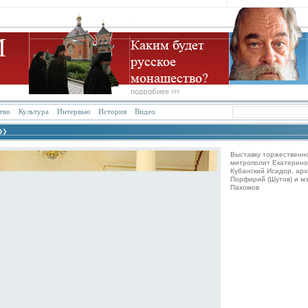
тво
Культура
Интервью
История
Видео
Выставку торжественн
митрополит Екатерино
Кубанский Исидор, ар
Порфирий (Шутов) и м
Пахомов