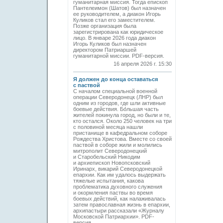
гуманитарная миссия. Тогда епископ
Пантелеимон (Шатов) был назначен
ее руководителем, а диакон Игорь
Куликов стал его заместителем.
Позже организация была
зарегистрирована как юридическое
лицо. В январе 2026 года диакон
Игорь Куликов был назначен
директором Патриаршей
гуманитарной миссии. PDF-версия.
16 апреля 2026 г. 15:30
Я должен до конца оставаться
с паствой
С началом специальной военной
операции Северодонецк (ЛНР) был
одним из городов, где шли активные
боевые действия. Бо́льшая часть
жителей покинула город, но были и те,
кто остался. Около 250 человек на три
с половиной месяца нашли
пристанище в кафедральном соборе
Рождества Христова. Вместе со своей
паствой в соборе жили и молились
митрополит Северодонецкий
и Старобельский Никодим
и архиепископ Новопсковский
Иринарх, викарий Северодонецкой
епархии. Как им удалось выдержать
тяжелые испытания, какова
проблематика духовного служения
и окормления паствы во время
боевых действий, как налаживалась
затем православная жизнь в епархии,
архипастыри рассказали «Журналу
Московской Патриархии». PDF-
версия.