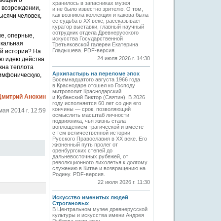
вающей о
хранилось в запасниках музея
м возрождении,
и не было известно зрителю. О том,
как возникла коллекция и какова была
ысячи человек,
ее судьба в ХХ веке, рассказывает
куратор выставки, главный научный
сотрудник отдела Древнерусского
ие, оперные,
искусства Государственной
ыкальная
Третьяковской галереи Екатерина
Гладышева. PDF-версия.
ой истории? На
24 июля 2026 г. 14:30
ую идею действа
жна теплота
Архипастырь на переломе эпох
симфоническую,
Восемнадцатого августа 1966 года
в Краснодаре отошел ко Господу
митрополит Краснодарский
Дмитрий Анохин
и Кубанский Виктор (Святин). В 2026
году исполняется 60 лет со дня его
кончины — срок, позволяющий
мая 2014 г. 12:59
осмыслить масштаб личности
подвижника, чья жизнь стала
воплощением трагической и вместе
с тем величественной истории
Русского Православия в XX веке. Его
жизненный путь пролег от
оренбургских степей до
дальневосточных рубежей, от
революционного лихолетья к долгому
служению в Китае и возвращению на
Родину. PDF-версия.
22 июля 2026 г. 11:30
Искусство именитых людей
Строгановых
В Центральном музее древнерусской
культуры и искусства имени Андрея