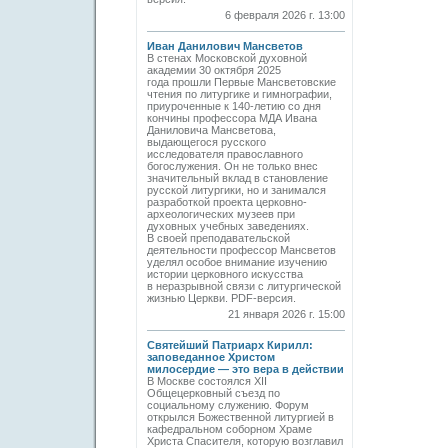
6 февраля 2026 г. 13:00
Иван Данилович Мансветов
В стенах Московской духовной
академии 30 октября 2025
года прошли Первые Мансветовские
чтения по литургике и гимнографии,
приуроченные к 140-летию со дня
кончины профессора МДА Ивана
Даниловича Мансветова,
выдающегося русского
исследователя православного
богослужения. Он не только внес
значительный вклад в становление
русской литургики, но и занимался
разработкой проекта церковно-
археологических музеев при
духовных учебных заведениях.
В своей преподавательской
деятельности профессор Мансветов
уделял особое внимание изучению
истории церковного искусства
в неразрывной связи с литургической
жизнью Церкви. PDF-версия.
21 января 2026 г. 15:00
Святейший Патриарх Кирилл:
заповеданное Христом
милосердие — это вера в действии
В Москве состоялся XII
Общецерковный съезд по
социальному служению. Форум
открылся Божественной литургией в
кафедральном соборном Храме
Христа Спасителя, которую возглавил