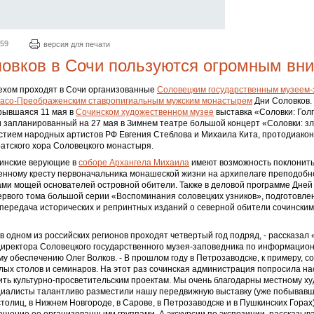
:59
версия для печати
овков в Сочи пользуются огромным вн
ехом проходят в Сочи организованные
Соловецким государственным музеем-
асо-Преображенским ставропигиальным мужским монастырем
Дни Соловков. 
рывшаяся 11 мая в
Сочинском художественном музее
выставка «Соловки: Гол
 запланированный на 27 мая в Зимнем театре большой концерт «Соловки: з
стием народных артистов РФ Евгения Стеблова и Михаила Кита, протодиако
атского хора Соловецкого монастыря.
чинские верующие в
соборе Архангела Михаила
имеют возможность поклонить
енному кресту первоначальника монашеской жизни на архипелаге преподобн
ами мощей основателей островной обители. Также в деловой программе Дне
рвого тома большой серии «Воспоминания соловецких узников», подготовле
передача исторических и репринтных изданий о северной обители сочинским
в одном из российских регионов проходят четвертый год подряд, - рассказал
директора Соловецкого государственного музея-заповедника по информацио
у обеспечению Олег Волков. - В прошлом году в Петрозаводске, к примеру, с
лых столов и семинаров. На этот раз сочинская администрация попросила н
ить культурно-просветительским проектам. Мы очень благодарны местному х
циалисты талантливо разместили нашу передвижную выставку (уже побывавшу
толиц, в Нижнем Новгороде, в Сарове, в Петрозаводске и в Пушкинских Горах