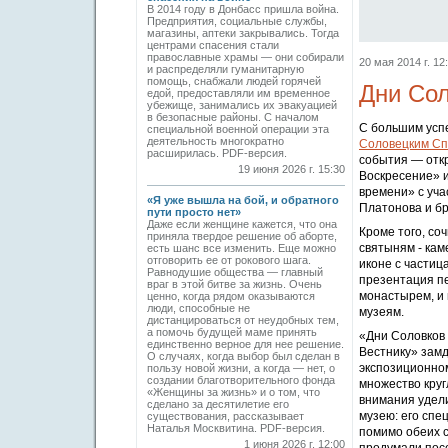
В 2014 году в Донбасс пришла война.
Предприятия, социальные службы,
магазины, аптеки закрывались. Тогда
центрами спасения стали
православные храмы — они собирали
20 мая 2014 г. 12
и распределяли гуманитарную
помощь, снабжали людей горячей
Дни Сол
едой, предоставляли им временное
убежище, занимались их эвакуацией
в безопасные районы. С началом
С большим усп
специальной военной операции эта
деятельность многократно
Соловецким Сп
расширилась. PDF-версия.
события — отк
19 июня 2026 г. 15:30
Воскресение» и
времени» с уча
«Я уже вышла на бой, и обратного
Платонова и бр
пути просто нет»
Даже если женщине кажется, что она
Кроме того, со
приняла твердое решение об аборте,
святыням - кам
есть шанс все изменить. Еще можно
отговорить ее от рокового шага.
иконе с частиц
Равнодушие общества — главный
презентация пе
враг в этой битве за жизнь. Очень
монастырем, и 
ценно, когда рядом оказываются
люди, способные не
музеям.
дистанцироваться от неудобных тем,
а помочь будущей маме принять
«Дни Соловков 
единственно верное для нее решение.
Вестнику» зам
О случаях, когда выбор был сделан в
экспозиционном
пользу новой жизни, а когда — нет, о
создании благотворительного фонда
множество круг
«Женщины за жизнь» и о том, что
внимания удел
сделано за десятилетие его
музею: его спе
существования, рассказывает
Наталья Москвитина. PDF-версия.
помимо обеих с
1 июня 2026 г. 12:00