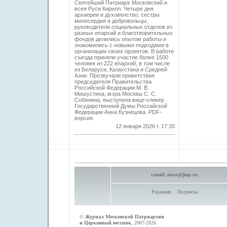
Святейший Патриарх Московский и
всея Руси Кирилл. Четыре дня
архиереи и духовенство, сестры
милосердия и добровольцы,
руководители социальных отделов из
разных епархий и благотворительных
фондов делились опытом работы и
знакомились с новыми подходами в
организации своих проектов. В работе
съезда приняли участие более 1500
человек из 222 епархий, в том числе
из Беларуси, Казахстана и Средней
Азии. Прозвучали приветствия
председателя Правительства
Российской Федерации М. В.
Мишустина, мэра Москвы С. С.
Собянина, выступила вице-спикер
Государственной Думы Российской
Федерации Анна Кузнецова. PDF-
версия.
12 января 2026 г. 17:30
e-mail:
news@jmp.ru
Редакция
Подписка
©
Журнал Московской Патриархии
и Церковный вестник
, 2007-2026