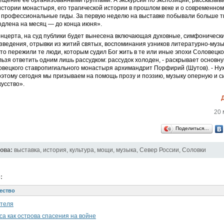
щение ее организованными группами. А экскурсии по экспозиции, рассказы
стории монастыря, его трагической истории в прошлом веке и о современно
 профессиональные гиды. За первую неделю на выставке побывали больше т
одлена на месяц — до конца июня».
онцерта, на суд публики будет вынесена включающая духовные, симфоническ
ведения, отрывки из житий святых, воспоминания узников литературно-муз
то пережили те люди, которым судил Бог жить в те или иные эпохи Соловецк
льзя ответить одним лишь рассудком: рассудок холоден, - раскрывает основн
овецкого ставропигиального монастыря архимандрит Порфирий (Шутов). - Ну
оэтому сегодня мы призываем на помощь прозу и поэзию, музыку оперную и 
кусство».
20 
Поделиться…
ова:
выставка
,
история
,
культура
,
мощи
,
музыка
,
Север России
,
Соловки
:
ество
ателя
а как острова спасения на войне