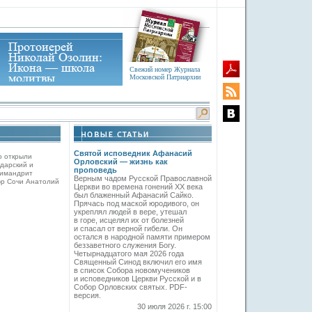
Свежий номер Журнала
Московской Патриархии
Святой исповедник Афанасий
о открыли
Орловский — жизнь как
дарский и
проповедь
химандрит
Верным чадом Русской Православной
эр Сочи Анатолий
Церкви во времена гонений XX века
был блаженный Афанасий Сайко.
Прячась под маской юродивого, он
укреплял людей в вере, утешал
в горе, исцелял их от болезней
и спасал от верной гибели. Он
остался в народной памяти примером
беззаветного служения Богу.
Четырнадцатого мая 2026 года
Священный Синод включил его имя
в список Собора новомучеников
и исповедников Церкви Русской и в
Собор Орловских святых. PDF-
версия.
30 июля 2026 г. 15:00