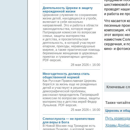
продумали посе
шестивековой и
Деятельность Церкви в защиту
проводят наши
нерожденной жизни
и работа ее пр
Церковное служение по сохранению
жизни детей, находящихся в утробе,
Что касается к
включает в себя несколько
направлений. Это и работа в области
песенные произ
законодательства, которую ведет
композиция. «Ч
Патриаршая комиссия по вопросам
этот вопрос не
семьи, защиты материнства
и детства, и просветительская
наместник Сол
деятельность, в которой участвуют
сердечная, и п
епархии, приходы, неравнодушные
кино- и фотоис
миряне, а также практическая помощь
беременным женщинам в церковных
приютах и гуманитарных центрах.
PDF-версия.
28 мая 2026 г. 16:00
Многодетность должна стать
общественной нормой
Как Русская Православная Церковь
борется за жизнь еще не рожденных
Ключевые сл
детей и участвует в решении
демографической проблемы,
рассказал председатель Патриаршей
комиссии по вопросам семьи, защиты
материнства и детства иерей Федор
Также читайте
Лукьянов. PDF-версия.
25 мая 2026 г. 16:00
Церковь и общ
Путь храмозд
Слепоглухота — не препятствие
для веры в Бога
Храмы Донбасс
В Новой Москве под Троицком есть
деревня Пучково, о которой знают