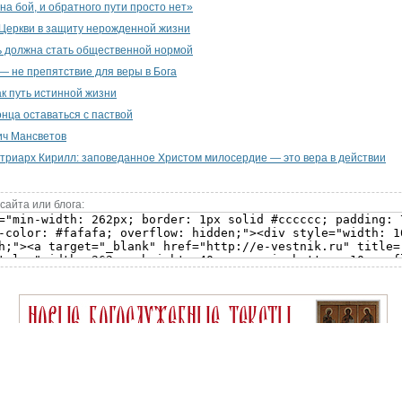
на бой, и обратного пути просто нет»
Церкви в защиту нерожденной жизни
 должна стать общественной нормой
— не препятствие для веры в Бога
к путь истинной жизни
онца оставаться с паствой
ич Мансветов
риарх Кирилл: заповеданное Христом милосердие — это вера в действии
сайта или блога: