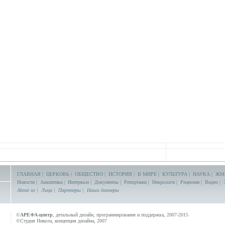
ГЛАВНАЯ
|
ЦЕРКОВЬ
|
ОБЩЕСТВО
|
ИСТОРИЯ
|
В МИРЕ
|
КУЛЬТУРА
|
НАУКА
|
ЖМ
Новости
|
Аналитика
|
Интервью
|
Документы
|
Репортажи
|
Некрологи
|
Рецензии
|
Видео
|
About us
|
Лица
|
Партнеры
|
Наши баннеры
©
АРЕФА-центр
, детальный дизайн, программирование и поддержка, 2007-2015
©Студия Никола, концепция дизайна, 2007