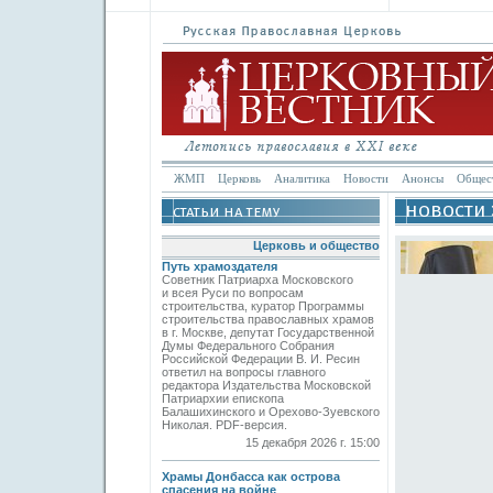
ЖМП
Церковь
Аналитика
Новости
Анонсы
Общес
Церковь и общество
Путь храмоздателя
Советник Патриарха Московского
и всея Руси по вопросам
строительства, куратор Программы
строительства православных храмов
в г. Москве, депутат Государственной
Думы Федерального Собрания
Российской Федерации В. И. Ресин
ответил на вопросы главного
редактора Издательства Московской
Патриархии епископа
Балашихинского и Орехово-Зуевского
Николая. PDF-версия.
15 декабря 2026 г. 15:00
Храмы Донбасса как острова
спасения на войне