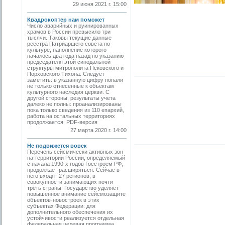
29 июня 2021 г. 15:00
Квадрокоптер нам поможет
Число аварийных и руинированных
храмов в России превысило три
тысячи. Таковы текущие данные
реестра Патриаршего совета по
культуре, наполнение которого
началось два года назад по указанию
председателя этой синодальной
структуры митрополита Псковского и
Порховского Тихона. Следует
заметить: в указанную цифру попали
не только отнесенные к объектам
культурного наследия церкви. С
другой стороны, результаты учета
далеко не полны: проанализированы
пока только сведения из 110 епархий,
работа на остальных территориях
продолжается. PDF-версия
27 марта 2020 г. 14:00
Не подвижется вовек
Перечень сейсмически активных зон
на территории России, определяемый
с начала 1990-х годов Госстроем РФ,
продолжает расширяться. Сейчас в
него входят 27 регионов, в
совокупности занимающих почти
треть страны. Государство уделяет
повышенное внимание сейсмозащите
объектов-новостроек в этих
субъектах Федерации: для
дополнительного обеспечения их
устойчивости реализуется отдельная
федеральная целевая программа.