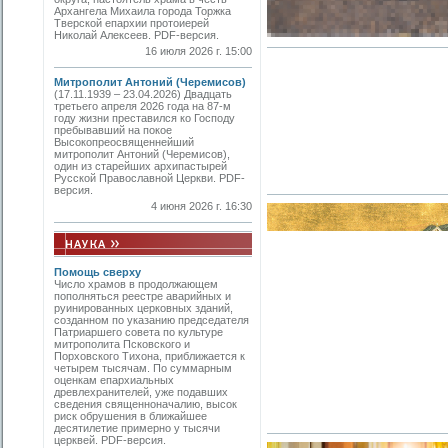
Архангела Михаила города Торжка
Тверской епархии протоиерей
Николай Алексеев. PDF-версия.
16 июля 2026 г. 15:00
Митрополит Антоний (Черемисов)
(17.11.1939 – 23.04.2026) Двадцать
третьего апреля 2026 года на 87-м
году жизни преставился ко Господу
пребывавший на покое
Высокопреосвященнейший
митрополит Антоний (Черемисов),
один из старейших архипастырей
Русской Православной Церкви. PDF-
версия.
4 июня 2026 г. 16:30
Помощь сверху
Число храмов в продолжающем
пополняться реестре аварийных и
руинированных церковных зданий,
созданном по указанию председателя
Патриаршего совета по культуре
митропо­лита Псковского и
Порховского Тихона, приближается к
четырем тысячам. По суммарным
оценкам епархиальных
древлехранителей, уже подавших
сведения священноначалию, высок
риск обрушения в ближайшее
десятилетие примерно у тысячи
церквей. PDF-версия.