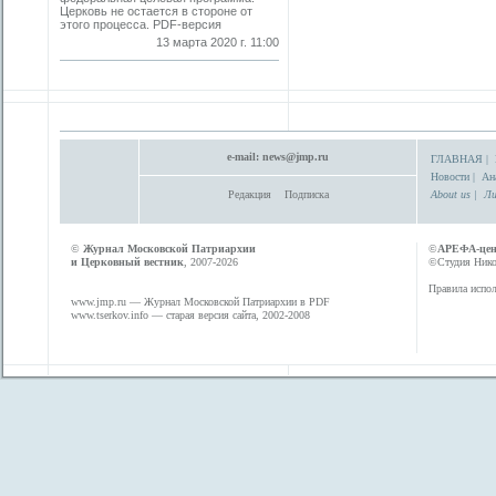
Церковь не остается в стороне от
этого процесса. PDF-версия
13 марта 2020 г. 11:00
e-mail:
news@jmp.ru
ГЛАВНАЯ
|
Новости
|
Ан
Редакция
Подписка
About us
|
Ли
©
Журнал Московской Патриархии
©
АРЕФА-це
и Церковный вестник
, 2007-2026
©Студия Никол
Правила испол
www.jmp.ru
— Журнал Московской Патриархии в PDF
www.tserkov.info
— старая версия сайта, 2002-2008