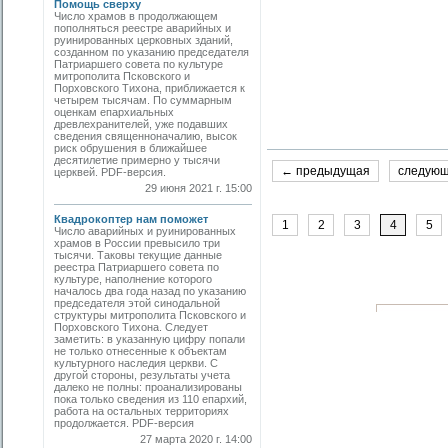
Помощь сверху
Число храмов в продолжающем
пополняться реестре аварийных и
руинированных церковных зданий,
созданном по указанию председателя
Патриаршего совета по культуре
митропо­лита Псковского и
Порховского Тихона, приближается к
четырем тысячам. По суммарным
оценкам епархиальных
древлехранителей, уже подавших
сведения священноначалию, высок
риск обрушения в ближайшее
десятилетие примерно у тысячи
← предыдущая
следую
церквей. PDF-версия.
29 июня 2021 г. 15:00
Квадрокоптер нам поможет
1
2
3
4
5
Число аварийных и руинированных
храмов в России превысило три
тысячи. Таковы текущие данные
реестра Патриаршего совета по
культуре, наполнение которого
началось два года назад по указанию
председателя этой синодальной
структуры митрополита Псковского и
Порховского Тихона. Следует
заметить: в указанную цифру попали
не только отнесенные к объектам
культурного наследия церкви. С
другой стороны, результаты учета
далеко не полны: проанализированы
пока только сведения из 110 епархий,
работа на остальных территориях
продолжается. PDF-версия
27 марта 2020 г. 14:00