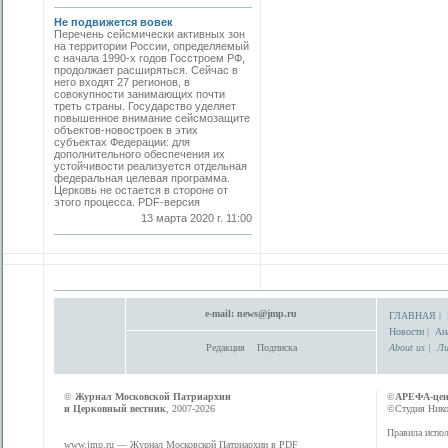
Не подвижется вовек
Перечень сейсмически активных зон
на территории России, определяемый
с начала 1990-х годов Госстроем РФ,
продолжает расширяться. Сейчас в
него входят 27 регионов, в
совокупности занимающих почти
треть страны. Государство уделяет
повышенное внимание сейсмозащите
объектов-новостроек в этих
субъектах Федерации: для
дополнительного обеспечения их
устойчивости реализуется отдельная
федеральная целевая программа.
Церковь не остается в стороне от
этого процесса. PDF-версия
13 марта 2020 г. 11:00
e-mail:
news@jmp.ru
ГЛАВНАЯ
|
Новости
|
Ан
Редакция
Подписка
About us
|
Ли
©
Журнал Московской Патриархии
©
АРЕФА-це
и Церковный вестник
, 2007-2026
©Студия Никол
Правила испол
www.jmp.ru
— Журнал Московской Патриархии в PDF