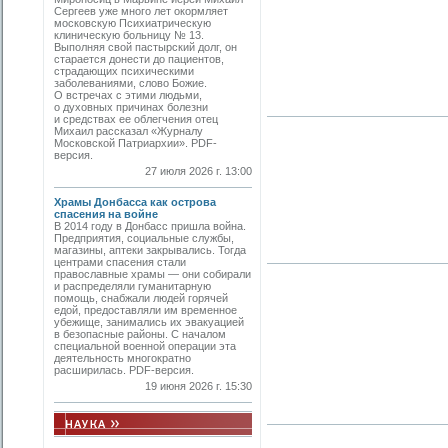
Сергеев уже много лет окормляет
московскую Психиатрическую
клиническую больницу № 13.
Выполняя свой пастырский долг, он
старается донести до пациентов,
страдающих психическими
заболеваниями, слово Божие.
О встречах с этими людьми,
о духовных причинах болезни
и средствах ее облегчения отец
Михаил рассказал «Журналу
Московской Патриархии». PDF-
версия.
27 июля 2026 г. 13:00
Храмы Донбасса как острова
спасения на войне
В 2014 году в Донбасс пришла война.
Предприятия, социальные службы,
магазины, аптеки закрывались. Тогда
центрами спасения стали
православные храмы — они собирали
и распределяли гуманитарную
помощь, снабжали людей горячей
едой, предоставляли им временное
убежище, занимались их эвакуацией
в безопасные районы. С началом
специальной военной операции эта
деятельность многократно
расширилась. PDF-версия.
19 июня 2026 г. 15:30