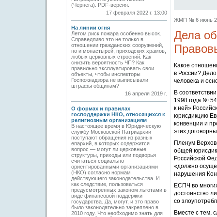
(Чернега). PDF-версия.
17 февраля 2022 г. 13:00
ЖМП № 6 июнь 201
На линии огня
Дела об
Летом риск пожара особенно высок.
Справедливо это не только в
отношении гражданских сооружений,
Правов
но и монастырей, приходских храмов,
любых церковных строений. Как
снизить вероятность ЧП? Как
Какое отношен
правильно эксплуатировать свои
в России? Дело
объекты, чтобы инспекторы
Госпожнадзора не выписывали
человека и осн
штрафы общинам?
В соответствии
16 апреля 2019 г.
1998 года № 54
к ней» Российс
О формах и правилах
господдержки НКО, относящихся к
юрисдикцию Евр
религиозным организациям
конвенции и пр
В настоящее время в Юридическую
этих договорны
службу Московской Патриархии
поступают обращения из разных
Пленум Верховн
епархий, в которых содержится
вопрос — могут ли церковные
общей юрисдик
структуры, приходы или подворья
Российской Фе
считаться социально
«должно осущес
ориентированными организациями
(НКО) согласно нормам
нарушения Конв
действующего законодательства. И
как следствие, пользоваться
ЕСПЧ во многи
предусмотренных законом льготами в
достоинство ли
виде финансовой поддержки
со злоупотребл
государства. Да, могут, и это право
было законодательно закреплено в
Вместе с тем,
2010 году. Что необходимо знать для