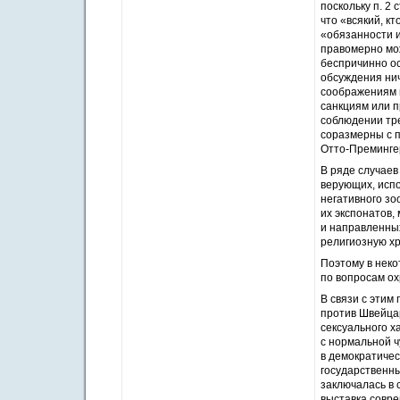
поскольку п. 2
что «всякий, к
«обязанности и
правомерно мо
беспричинно ос
обсуждения нич
соображениям 
санкциям или 
соблюдении тре
соразмерны с п
Отто-Премингер
В ряде случаев
верующих, испо
негативного зо
их экспонатов,
и направленных
религиозную хр
Поэтому в нек
по вопросам о
В связи с этим
против Швейцар
сексуального х
с нормальной 
в демократиче
государственны
заключалась в 
выставка совре