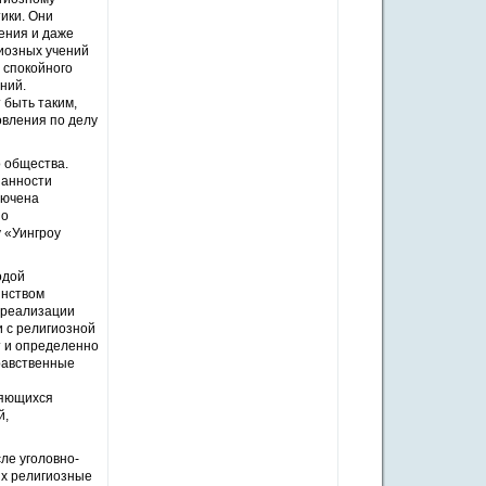
ики. Они
ения и даже
иозных учений
 спокойного
ний.
 быть таким,
овления по делу
о общества.
занности
лючена
но
 «Уингроу
одой
инством
 реализации
и с религиозной
 и определенно
равственные
ляющихся
й,
ле уголовно-
их религиозные