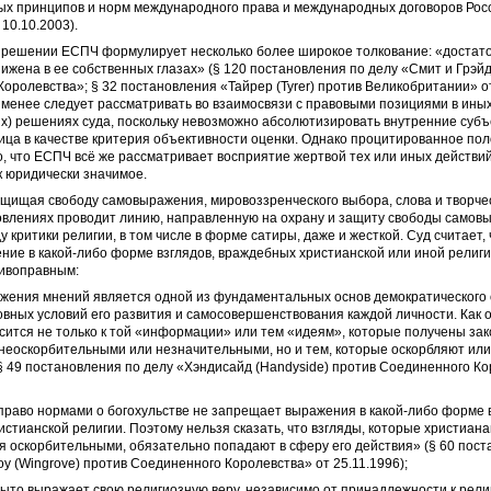
х принципов и норм международного права и международных договоров Рос
10.10.2003).
м решении ЕСПЧ формулирует несколько более широкое толкование: «достато
ижена в ее собственных глазах» (§ 120 постановления по делу «Смит и Грэй
оролевства»; § 32 постановления «Тайрер (Tyrer) против Великобритании» от
 менее следует рассматривать во взаимосвязи с правовыми позициями в ины
х) решениях суда, поскольку невозможно абсолютизировать внутренние суб
ица в качестве критерия объективности оценки. Однако процитированное по
о, что ЕСПЧ всё же рассматривает восприятие жертвой тех или иных действи
ак юридически значимое.
ащищая свободу самовыражения, мировоззренческого выбора, слова и творче
овлениях проводит линию, направленную на охрану и защиту свободы самов
у критики религии, в том числе в форме сатиры, даже и жесткой. Суд считает,
ние в какой‑либо форме взглядов, враждебных христианской или иной религи
тивоправным:
жения мнений является одной из фундаментальных основ демократического
овных условий его развития и самосовершенствования каждой личности. Как о
носится не только к той «информации» или тем «идеям», которые получены за
 неоскорбительными или незначительными, но и тем, которые оскорбляют ил
 49 постановления по делу «Хэндисайд (Handyside) против Соединенного К
раво нормами о богохульстве не запрещает выражения в какой‑либо форме в
стианской религии. Поэтому нельзя сказать, что взгляды, которые христиан
 оскорбительными, обязательно попадают в сферу его действия» (§ 60 пос
оу (Wingrove) против Соединенного Королевства» от 25.11.1996);
крыто выражает свою религиозную веру, независимо от принадлежности к рел