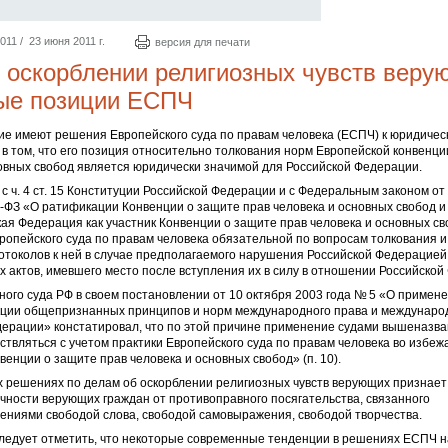
1 / 23 июня 2011 г.
версия для печати
 оскорблении религиозных чувств веру
ые позиции ЕСПЧ
ие имеют решения Европейского суда по правам человека (ЕСПЧ) к юридичес
 в том, что его позиция относительно толкования норм Европейской конвенци
овных свобод является юридически значимой для Российской Федерации.
 с ч. 4 ст. 15 Конституции Российской Федерации и с Федеральным законом от
‑ФЗ «О ратификации Конвенции о защите прав человека и основных свобод и
кая Федерация как участник Конвенции о защите прав человека и основных с
опейского суда по правам человека обязательной по вопросам толкования 
отоколов к ней в случае предполагаемого нарушения Российской Федерацие
х актов, имевшего место после вступления их в силу в отношении Российской
ого суда РФ в своем постановлении от 10 октября 2003 года № 5 «О примен
ции общепризнанных принципов и норм международного права и междунаро
дерации» констатировал, что по этой причине применение судами вышеназв
твляться с учетом практики Европейского суда по правам человека во избеж
енции о защите прав человека и основных свобод» (п. 10).
х решениях по делам об оскорблении религиозных чувств верующих признае
чности верующих граждан от противоправного посягательства, связанного
ениями свободой слова, свободой самовыражения, свободой творчества.
 следует отметить, что некоторые современные тенденции в решениях ЕСПЧ 