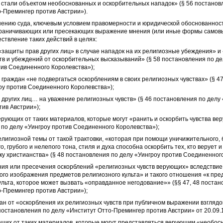
стали объектом необоснованных и оскорбительных нападок» (§ 56 постанов
-Премингер против Австрии»).
нению суда, ключевым условием правомерности и юридической обоснованнос
ограничивающих или пресекающих выражение мнения (или иные формы самов
ствление таких действий в целях:
«защиты прав других лиц» в случае нападок на их религиозные убеждения» 
тв и убеждений от оскорбительных высказываний» (§ 58 постановления по де
тив Соединенного Королевства»);
 граждан «не подвергаться оскорблениям в своих религиозных чувствах» (§ 4
оу против Соединенного Королевства»);
 других лиц… на уважение религиозных чувств» (§ 46 постановления по делу
ив Австрии»);
ерующих от таких материалов, которые могут «ранить и оскорбить чувства ве
по делу «Уингроу против Соединенного Королевства»);
елигиозной темы от такой трактовки, «которая при помощи уничижительного, 
о, грубого и нелепого тона, стиля и духа способна оскорбить тех, кто верует
ку христианства» (§ 48 постановления по делу «Уингроу против Соединенног
ния или пресечения оскорблений «религиозных чувств верующих» вследствие
го изображения предметов религиозного культа» и такого отношения «к пр
ульта, которое может вызвать «оправданное негодование»» (§§ 47, 48 постан
-Премингер против Австрии»);
ан от «оскорбления их религиозных чувств при публичном выражении взглядо
постановления по делу «Институт Отто-Премингер против Австрии» от 20.09.
ющих от таких материалов, которые могут представляться верующим «необос