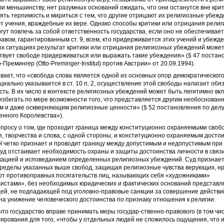
и меньшинству, нет разумных оснований ожидать, что они останутся вне крит
ть терпимость и мириться с тем, что другие отрицают их религиозные убежд
 учения, враждебные их вере. Однако способы критики или отрицания религ
гут повлечь за собой ответственность государства, если оно не обеспечивает
авом, гарантированным ст. 9, всем, кто придерживается этих учений и убежде
х ситуациях результат критики или отрицания религиозных убеждений может
твует свободе придерживаться или выражать такие убеждения» (§ 47 постан
Премингер (Otto-Preminger-Institut) против Австрии» от 20.09.1994).
ает, что «свобода слова является одной из основных опор демократическог
ециально указывается в ст. 10 п. 2, осуществление этой свободы налагает обя
сть. В их число в контексте религиозных убеждений может быть легитимно вк
избегать по мере возможности того, что представляется другим необоснован
м и даже оскверняющим религиозные ценности» (§ 52 постановления по делу
нного Королевства»).
просу о том, где проходит граница между конституционно охраняемыми своб
 творчества и слова, с одной стороны, и конституционно охраняемым досто
Ч четко признает и проводит границу между допустимым и недопустимым при
Суд отстаивает необходимость охраны и защиты достоинства личности в связ
ацией и исповеданием определенных религиозных убеждений. Суд признает
ределы указанных выше свобод, защищая религиозные чувства верующих, н
 от противоправных посягательств лиц, называющих себя «художниками»
истами», без необходимых юридических и фактических оснований представ
ей, не подпадающей под уголовно-правовые санкции за совершение действи
а унижение человеческого достоинства по признаку отношения к религии.
что государство вправе принимать меры государ-ственно-правового (в том чис
гирования для того, «чтобы у отдельных людей не сложилось ощущения, что 