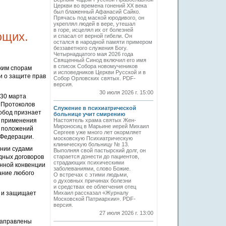
Церкви во времена гонений XX века
был блаженный Афанасий Сайко.
Прячась под маской юродивого, он
укреплял людей в вере, утешал
в горе, исцелял их от болезней
ющих.
и спасал от верной гибели. Он
остался в народной памяти примером
беззаветного служения Богу.
Четырнадцатого мая 2026 года
Священный Синод включил его имя
в список Собора новомучеников
ким спорам
и исповедников Церкви Русской и в
и о защите прав
Собор Орловских святых. PDF-
версия.
30 июля 2026 г. 15:00
 30 марта
 Протоколов
Служение в психиатрической
вобод признает
больнице учит смирению
и применения
Настоятель храма святых Жен-
Мироносиц в Марьине иерей Михаил
й положений
Сергеев уже много лет окормляет
 Федерации.
московскую Психиатрическую
клиническую больницу № 13.
ении судами
Выполняя свой пастырский долг, он
дных договоров
старается донести до пациентов,
страдающих психическими
анной конвенции
заболеваниями, слово Божие.
ание любого
О встречах с этими людьми,
о духовных причинах болезни
и средствах ее облегчения отец
т и защищает
Михаил рассказал «Журналу
Московской Патриархии». PDF-
версия.
27 июля 2026 г. 13:00
направлены