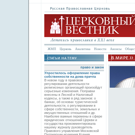
ЖМП
Церковь
Аналитика
Новости
Анонсы
Общес
право и закон
Упростилось оформление права
собственности на дома причта
В новом году в правовом
регулировании деятельности
религиозных организаций произойдут
серьезные изменения. Поправки
внесены в Лесной и Налоговый
кодексы, а также в ряд законов: о
банках, об основах туристической
деятельности, о регулировании в
сфере собственности, земельных и
имущественных отношений и др.
Наиболее важные перемены в сфере
юридических отношений Церкви и
государства прокомментировала
нашему журналу руководитель
Правового управления Московской
Патриархии игумения Ксения