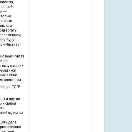
новлено,
т на себя
ий —
оторые
бличные
иальным
одвергать
непременном
ии» будут
лу «Институт
иозных чувств
(или)
ст окружающих
тематикой
ших в себе
ие элементы.
позиции ЕСПЧ
er) и другие
щих сцены
дан
 необходимым
Суть дела
организована
отлетней