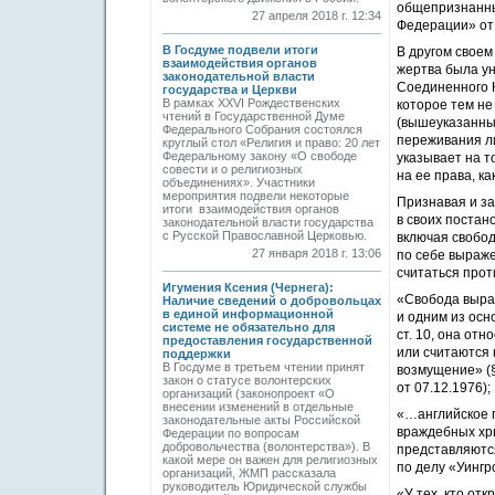
общепризнанны
27 апреля 2018 г. 12:34
Федерации» от 
В Госдуме подвели итоги
В другом свое
взаимодействия органов
жертва была ун
законодательной власти
Соединенного К
государства и Церкви
В рамках XXVI Рождественских
которое тем не
чтений в Государственной Думе
(вышеуказанны
Федерального Собрания состоялся
переживания л
круглый стол «Религия и право: 20 лет
Федеральному закону «О свободе
указывает на т
совести и о религиозных
на ее права, к
объединениях». Участники
мероприятия подвели некоторые
Признавая и з
итоги взаимодействия органов
в своих постан
законодательной власти государства
с Русской Православной Церковью.
включая свобод
27 января 2018 г. 13:06
по себе выраже
считаться про
Игумения Ксения (Чернега):
«Свобода выра
Наличие сведений о добровольцах
в единой информационной
и одним из осн
системе не обязательно для
ст. 10, она от
предоставления государственной
или считаются
поддержки
В Госдуме в третьем чтении принят
возмущение» (§
закон о статусе волонтерских
от 07.12.1976);
организаций (законопроект «О
внесении изменений в отдельные
«…английское п
законодательные акты Российской
враждебных хри
Федерации по вопросам
добровольчества (волонтерства»). В
представляются
какой мере он важен для религиозных
по делу «Уингр
организаций, ЖМП рассказала
руководитель Юридической службы
«У тех, кто от