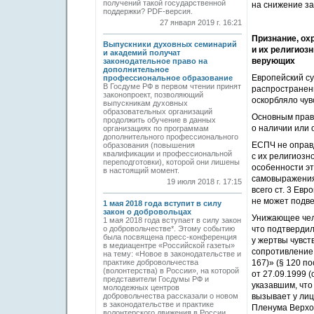
получений такой государственной
на снижение з
поддержки? PDF-версия.
27 января 2019 г. 16:21
Признание, ох
Выпускники духовных семинарий
и их религиоз
и академий получат
верующих
законодательное право на
дополнительное
Европейский су
профессиональное образование
В Госдуме РФ в первом чтении принят
распространени
законопроект, позволяющий
оскорбляло чув
выпускникам духовных
образовательных организаций
Основным прав
продолжить обучение в данных
о наличии или 
организациях по программам
дополнительного профессионального
ЕСПЧ не оправ
образования (повышения
квалификации и профессиональной
с их религиозн
переподготовки), которой они лишены
особенности эт
в настоящий момент.
самовыражения
19 июля 2018 г. 17:15
всего ст. 3 Ев
не может подв
1 мая 2018 года вступит в силу
закон о добровольцах
Унижающее чел
1 мая 2018 года вступает в силу закон
о добровольчестве*. Этому событию
что подтверди
была посвящена пресс-конференция
у жертвы чувст
в медиацентре «Российской газеты»
сопротивление 
на тему: «Новое в законодательстве и
практике добровольчества
167)» (§ 120 п
(волонтерства) в России», на которой
от 27.09.1999 (
представители Госдумы РФ и
указавшим, что
молодежных центров
добровольчества рассказали о новом
вызывает у лиц
в законодательстве и практике
Пленума Верхо
волонтерского движения в России.