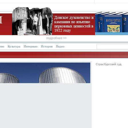
тво
Культура
Интервью
История
Видео
Страсбургский суд