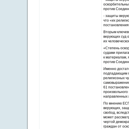
оскорбительны
против Соедине
- защиты верую
что «их религи
постановления 
Вторым ключев
верующих суд 
их человеческо
«Степень оскор
судами прилаг
к материалам, 
против Соедине
Именно достато
подпадающим п
религиозных ч
самовыражения
61 постановлен
произвольного 
направленных я
По мнению ЕСП
верующих, защи
свобод, вследс
может рассмат
чертой демокра
граждан от оск