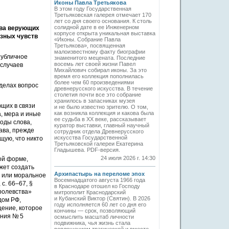
Иконы Павла Третьякова
В этом году Государственная
Третьяковская галерея отмечает 170
лет со дня своего основания. К столь
солидной дате в ее Инженерном
тва верующих
корпусе открыта уникальная выставка
зных чувств
«Иконы. Собрание Павла
Третьякова», посвященная
малоизвестному факту биографии
публичное
знаменитого мецената. Последние
восемь лет своей жизни Павел
 случаев
Михайлович собирал иконы. За это
время его коллекция пополнилась
более чем 60 произведениями
делах вопрос
древнерусского искусства. В течение
столетия почти все это собрание
хранилось в запасниках музея
щих в связи
и не было известно зрителю. О том,
как возникла коллекция и какова была
, мера и иные
ее судьба в ХХ веке, рассказывает
оды слова,
куратор выставки, главный научный
ава, прежде
сотрудник отдела Древнерусского
искусства Государственной
щую, что никто
Третьяковской галереи Екатерина
Гладышева. PDF-версия.
24 июля 2026 г. 14:30
ой форме,
жет создать
Архипастырь на переломе эпох
е или моральное
Восемнадцатого августа 1966 года
с. 66–67, §
в Краснодаре отошел ко Господу
оролевства»
митрополит Краснодарский
и Кубанский Виктор (Святин). В 2026
дом РФ,
году исполняется 60 лет со дня его
щение, которое
кончины — срок, позволяющий
ения № 5
осмыслить масштаб личности
подвижника, чья жизнь стала