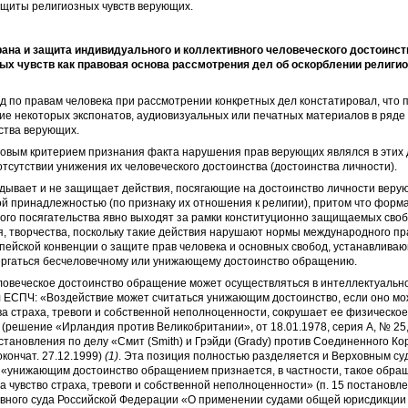
ащиты религиозных чувств верующих.
рана
и защита индивидуального и коллективного человеческого достоинс
ных чувств
как правовая основа рассмотрения дел
об оскорблении религио
д по правам человека при рассмотрении конкретных дел констатировал, что 
е некоторых экспонатов, аудиовизуальных или печатных материалов в ряде
ства верующих.
овым критерием признания факта нарушения прав верующих являлся в этих 
отсутствии унижения их человеческого достоинства (достоинства личности).
дывает и не защищает действия, посягающие на достоинство личности верую
ой принадлежностью (по признаку их отношения к религии), притом что форма
ого посягательства явно выходят за рамки конституционно защищаемых своб
, творчества, поскольку такие действия нарушают нормы международного пр
ропейской конвенции о защите прав человека и основных свобод, устанавливаю
ергаться бесчеловечному или унижающему достоинство обращению.
овеческое достоинство обращение может осуществляться в интеллектуальн
л ЕСПЧ: «Воздействие может считаться унижающим достоинство, если оно мо
ва страха, тревоги и собственной неполноценности, сокрушает ее физическо
(решение «Ирландия против Великобритании», от 18.01.1978, серия А, № 25, 
остановления по делу «Смит (Smith) и Грэйди (Grady) против Соединенного К
окончат. 27.12.1999)
(1)
. Эта позиция полностью разделяется и Верховным су
 «унижающим достоинство обращением признается, в частности, такое обра
а чувство страха, тревоги и собственной неполноценности» (п. 15 постановл
вного суда Российской Федерации «О применении судами общей юрисдикции