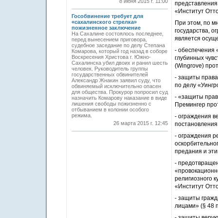
8 июня 2015 г. 11:00
представления 
«Институт Отто
Гособвинение требует для
«сахалинского стрелка»
При этом, по м
пожизненное заключение
государства, 
На Сахалине состоялось последнее,
является осуще
перед вынесением приговора,
судебное заседание по делу Степана
- обеспечения 
Комарова, который год назад в соборе
Воскресения Христова г. Южно-
глубинных чувс
Сахалинска убил двоих и ранил шесть
(Wingrove) про
человек. Руководитель группы
государственных обвинителей
- защиты права
Александр Жнакин заявил суду, что
по делу «Уингр
обвиняемый исключительно опасен
для общества. Прокурор попросил суд
- «защиты прав
назначить Комарову наказание в виде
лишения свободы пожизненно с
Премингер прот
отбыванием в колонии особого
режима.
- ограждения в
26 марта 2015 г. 12:45
постановления 
- ограждения р
оскорбительног
предания и эти
- предотвраще
«провокационно
религиозного к
«Институт Отто
- защиты гражд
лицами» (§ 48 
- защиты веру