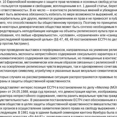
 ст. 10 Европейской конвенции о защите прав человека и основных свобод уста
то пользуется правами и свободами, воплощенными в п. 1 данной статьи, бере
 ответственность». В их число — в контексте религиозных мнений и убежден
жет быть включена обязанность избегать по мере возможности выражений, к
корбительны для других, являются ущемлением их прав и не привносят в пу
его, что способствовало бы общественному прогрессу. Поэтому по принцип
в некоторых демократических обществах может быть сочтено необходимым п
предотвращать неподобающие нападки на объекты религиозного культа при 
бования, что любые «формальности», «условия», «ограничения» или «санкц
реследуемой правомерной целью» (§§ 47, 48, 49 постановления ЕСПЧ по де
 против Австрии»).
 при проведении выставок и перформансов, направленных на унижение религ
льзовались экспонаты непристойного содержания сексуального характера и 
осемантического содержания как самостоятельные, но помещенные в контек
 метафорически, метонимически или иным образом связанных с религиозной 
 на оскорбление религиозных чувств верующих, так и одновременно сочетав
истианскую символику, атрибутику и указанные выше визуально-семантическ
оторых случаях на рассматриваемые ситуации распространяются правовые 
храны и защиты общественной нравственности.
 представляет интерес позиция ЕСПЧ в постановлении по делу «Мюллер (MÜll
ии» от 24.05.1988, когда суд признал, что демонстрация картин, изображаю
арактера непристойного содержания, «могла ранить моральные чувства граж
чувствительностью». В указанном постановлении ЕСПЧ счел обоснованным и
ском обществе в целях защиты общественной нравственности вмешательство
х органов в осуществление заявителем своего права на свободу выражения. 
следующем. В 1981 году в здании бывшей семинарии кантона Фрибура была 
менного искусства «Fri-Art-81», проводившаяся в рамках празднования пятис