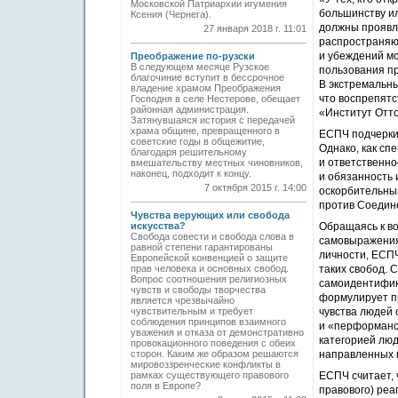
Московской Патриархии игумения
большинству ил
Ксения (Чернега).
должны проявля
27 января 2018 г. 11:01
распространяют
и убеждений мо
Преображение по-рузски
В следующем месяце Рузское
пользования пр
благочиние вступит в бессрочное
В экстремальны
владение храмом Преображения
что воспрепятс
Господня в селе Нестерове, обещает
районная администрация.
«Институт Отто-
Затянувшаяся история с передачей
храма общине, превращенного в
ЕСПЧ подчеркив
советские годы в общежитие,
Однако, как сп
благодаря решительному
и ответственно
вмешательству местных чиновников,
наконец, подходит к концу.
и обязанность 
7 октября 2015 г. 14:00
оскорбительны
против Соедине
Чувства верующих или свобода
искусства?
Обращаясь к во
Свобода совести и свобода слова в
самовыражения,
равной степени гарантированы
личности, ЕСП
Европейской конвенцией о защите
прав человека и основных свобод.
таких свобод. 
Вопрос соотношения религиозных
самоидентифик
чувств и свободы творчества
формулирует п
является чрезвычайно
чувствительным и требует
чувства людей
соблюдения принципов взаимного
и «перформанс
уважения и отказа от демонстративно
категорией люд
провокационного поведения с обеих
сторон. Каким же образом решаются
направленных н
мировоззренческие конфликты в
рамках существующего правового
ЕСПЧ считает, 
поля в Европе?
правового) реа