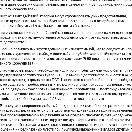
ми и даже оскверняющими религиозные ценности» (§ 52 постановления по де
нного Королевства»);
щих от таких действий, которые могут сформировать у них представление,
озные представления стали объектом необоснованных и оскорбительных напа
по делу «Институт Отто-Премингер против Австрии»).
ым условием признания действий как преступно посягающих на человеческое
определил значительную степень оскорбления религиозных чувств верующих,
го достоинства:
бления религиозных чувств должна быть значительной, как то следует из ис
ательных «уничижительный», «поносный», «грубый», «нелепый» применител
являющимся в достаточной мере агрессивными» (§ 60 постановления по делу
нного Королевства»).
чно «высокий порог», необходимый для того, чтобы деяние могло быть при
од признаки состава преступления — унижения достоинства личности и оск
увств верующих, определяется ЕСПЧ в качестве важнейшей гарантии свободы
, ее защиты от необоснованных, но религиозно мотивированных попыток ее 
ия по делу «Уингроу против Соединенного Королевства»), поскольку «всегда 
или чрезмерного вмешательства в осуществление свободы слова под прикры
кобы против богохульства» (§ 58 указанного постановления).
Ч, в случае совершения действий, подвергающих оскорблению религиозные 
та которых гарантируется ст. 9 Европейской конвенции о защите прав челов
твие провокационного изображения объектов религиозного культа, «подобно
риваться как злонамеренное нарушение духа терпимости, который является 
тического общества», а государство вправе принимать меры, заключающиеся
орбления их религиозных чувств при публичном выражении взглядов другими 