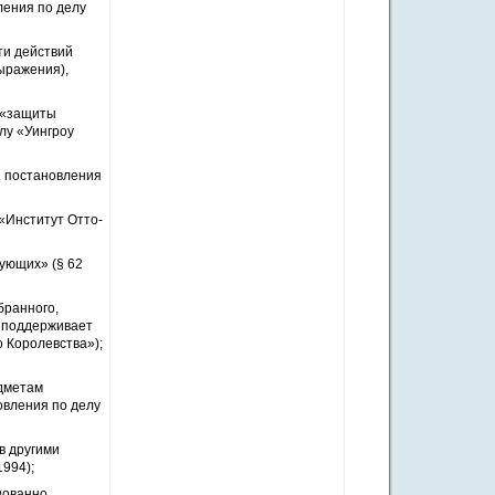
ления по делу
ти действий
ыражения),
и «защиты
лу «Уингроу
7 постановления
 «Институт Отто-
рующих» (§ 62
бранного,
 и поддерживает
о Королевства»);
едметам
овления по делу
в другими
1994);
нованно