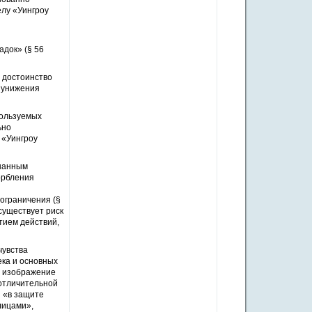
лу «Уингроу
док» (§ 56
 достоинство
 унижения
пользуемых
ьно
 «Уингроу
знанным
орбления
ограничения (§
существует риск
тием действий,
чувства
ека и основных
е изображение
отличительной
 «в защите
лицами»,