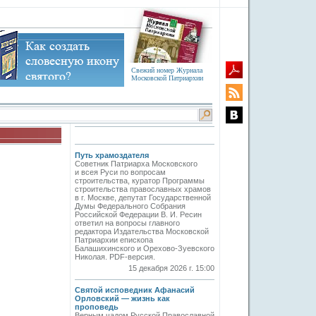
Свежий номер Журнала
Московской Патриархии
Путь храмоздателя
Советник Патриарха Московского
и всея Руси по вопросам
строительства, куратор Программы
строительства православных храмов
в г. Москве, депутат Государственной
Думы Федерального Собрания
Российской Федерации В. И. Ресин
ответил на вопросы главного
редактора Издательства Московской
Патриархии епископа
Балашихинского и Орехово-Зуевского
Николая. PDF-версия.
15 декабря 2026 г. 15:00
Святой исповедник Афанасий
Орловский — жизнь как
проповедь
Верным чадом Русской Православной