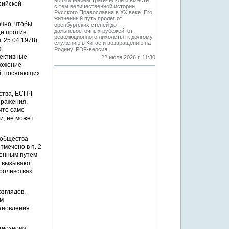
воплощением трагической и вместе
сийской
с тем величественной истории
Русского Православия в XX веке. Его
жизненный путь пролег от
чно, чтобы
оренбургских степей до
дальневосточных рубежей, от
ди против
революционного лихолетья к долгому
 25.04.1978),
служению в Китае и возвращению на
х
Родину. PDF-версия.
ъективные
22 июля 2026 г. 11:30
ложение
й, посягающих
ства, ЕСПЧ
ыражения,
 что само
и, не может
 общества
тмечено в п. 2
конным путем
и вызывают
оролевства»
зглядов,
ам
тановления
игиозному