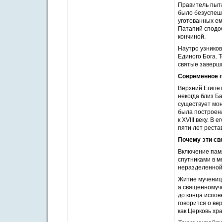
Правитель пыта
было безуспешн
уготованных ем
Патапий сподоб
кончиной.
Наутро узников
Единого Бога. 
святые заверши
Современное п
Верхний Египет
некогда близ 
существует мон
была построен
к XVIII веку. В
пяти лет реста
Почему эти св
Включение памя
спутниками в 
неразделенной
Житие мученицы
а священномуче
до конца испов
говорится о ве
как Церковь хра