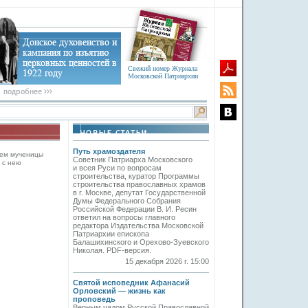
Свежий номер Журнала
Московской Патриархии
Путь храмоздателя
ием мученицы
Советник Патриарха Московского
 с нею
и всея Руси по вопросам
строительства, куратор Программы
строительства православных храмов
в г. Москве, депутат Государственной
Думы Федерального Собрания
Российской Федерации В. И. Ресин
ответил на вопросы главного
редактора Издательства Московской
Патриархии епископа
Балашихинского и Орехово-Зуевского
Николая. PDF-версия.
15 декабря 2026 г. 15:00
Святой исповедник Афанасий
Орловский — жизнь как
проповедь
Верным чадом Русской Православной