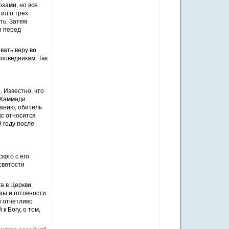
зами, но все
тил о трех
ть. Затем
о перед
вать веру во
споведникам. Так
 Известно, что
-Хаммади
анию, обитель
с относится
9 году после
кого с его
святости
а в Церкви,
зы и готовности
и отчетливо
к Богу, о том,