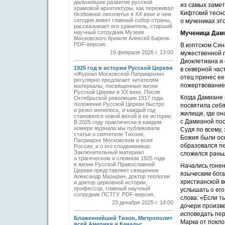
дальнейшее развитие русской
из самых заме
храмовой архитектуры, как переживал
Кифтский тесно
безбожное лихолетье в ХХ веке и чем
сегодня живет главный собор страны,
о мучениках эт
рассказывает его хранитель, старший
научный сотрудник Музеев
Мученица Дами
Московского Кремля Алексей Барков.
PDF-версия.
В коптском Син
19 февраля 2026 г. 13:00
мужественной п
Диоклетиана и 
1925 год в истории Русской Церкви
в северной час
«Журнал Московской Патриархии»
отец принес ее
регулярно предлагает читателям
пожертвование 
материалы, посвященные жизни
Русской Церкви в ХХ веке. После
Когда Дамиане 
Октябрьской революции 1917 года
положение Русской Церкви быстро
посвятила себ
и резко менялось, и каждый год
жилище, где он
становился новой вехой в ее истории.
с Дамианой пос
В 2025 году практически в каждом
номере журнала мы публиковали
Судя по всему,
статьи о святителе Тихоне,
Божия были осн
Патриархе Московском и всея
образовался пе
России, и о его сподвижниках.
Заключительный материал
сложился рань
о трагическом и сложном 1925 годе
в жизни Русской Православной
Начались гонен
Церкви представляет священник
языческим бога
Александр Мазырин, доктор теологии
христианской в
и доктор церковной истории,
профессор, главный научный
услышать о его
сотрудник ПСТГУ. PDF-версия.
слова: «Если т
23 декабря 2025 г. 14:00
дочери произве
исповедать пер
Блаженнейший Тихон, Митрополит
Марка от покло
всей Америки и Канады: