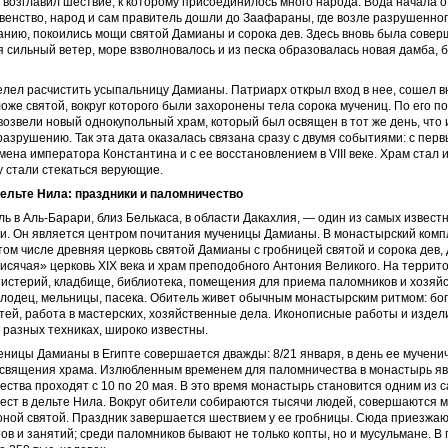
 возглавил шествие, к которому присоединилось много народа. Вода начала о
венство, народ и сам правитель дошли до Заафараны, где возле разрушенног
нию, покоились мощи святой Дамианы и сорока дев. Здесь вновь была совер
 сильный ветер, море взволновалось и из песка образовалась новая дамба, 
лел расчистить усыпальницу Дамианы. Патриарх открыл вход в нее, сошел в
оже святой, вокруг которого были захоронены тела сорока мучениц. По его п
озвели новый однокупольный храм, который был освящен в тот же день, что 
азрушению. Так эта дата оказалась связана сразу с двумя событиями: с пер
мена императора Константина и с ее восстановлением в VIII веке. Храм стал 
му стали стекаться верующие.
ельте Нила: праздники и паломничество
ь в Аль-Барари, близ Белькаса, в области Дакахлия, — один из самых извес
и. Он является центром почитания мученицы Дамианы. В монастырский комп
 том числе древняя церковь святой Дамианы с гробницей святой и сорока дев,
исячая» церковь XIX века и храм преподобного Антония Великого. На террит
тистерий, кладбище, библиотека, помещения для приема паломников и хозяй
лодец, мельницы, пасека. Обитель живет обычным монастырским ритмом: бо
стей, работа в мастерских, хозяйственные дела. Иконописные работы и издел
разных техниках, широко известны.
ницы Дамианы в Египте совершается дважды: 8/21 января, в день ее мучениче
 освящения храма. Излюбленным временем для паломничества в монастырь яв
ства проходят с 10 по 20 мая. В это время монастырь становится одним из 
ест в дельте Нила. Вокруг обители собираются тысячи людей, совершаются
оной святой. Праздник завершается шествием у ее гробницы. Сюда приезжа
ов и занятий; среди паломников бывают не только копты, но и мусульмане. В