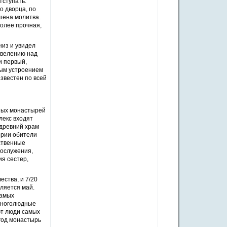
тступать.
о дворца, по
шена молитва.
более прочная,
низ и увидел
овелению над
и первый,
вым устроением
известен по всей
тных монастырей
лекс входят
 древний храм
ории обители
ственные
гослужения,
ия сестер,
ства, и 7/20
ляется май.
самых
 многолюдные
ют люди самых
 год монастырь