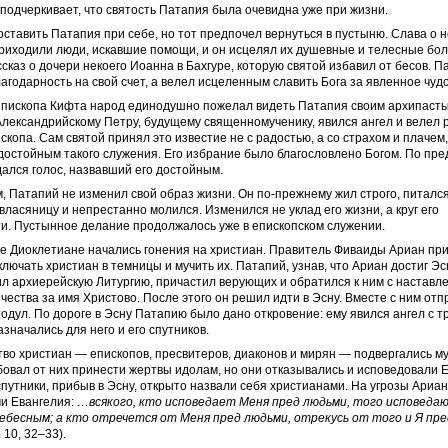
подчеркивает, что святость Патапия была очевидна уже при жизни.
оставить Патапия при себе, но тот предпочел вернуться в пустыню. Слава о
приходили люди, искавшие помощи, и он исцелял их душевные и телесные бол
сказ о дочери некоего Иоанна в Бахгуре, которую святой избавил от бесов. П
агодарность на свой счет, а велел исцеленным славить Бога за явленное чудо
епископа Кифта народ единодушно пожелал видеть Патапия своим архипаст
лександрийскому Петру, будущему священномученику, явился ангел и велел 
скопа. Сам святой принял это известие не с радостью, а со страхом и плачем,
достойным такого служения. Его избрание было благословлено Богом. По пре
ался голос, назвавший его достойным.
, Патапий не изменил свой образ жизни. Он по-прежнему жил строго, питалс
 власяницу и непрестанно молился. Изменился не уклад его жизни, а круг его
и. Пустынное делание продолжалось уже в епископском служении.
е Диоклетиане начались гонения на христиан. Правитель Фиваиды Ариан пр
аключать христиан в темницы и мучить их. Патапий, узнав, что Ариан достиг Э
л архиерейскую Литургию, причастил верующих и обратился к ним с наставл
чества за имя Христово. После этого он решил идти в Эсну. Вместе с ним от
одул. По дороге в Эсну Патапию было дано откровение: ему явился ангел с т
значались для него и его спутников.
во христиан — епископов, пресвитеров, диаконов и мирян — подвергались м
овал от них принести жертвы идолам, но они отказывались и исповедовали Е
спутники, прибыв в Эсну, открыто назвали себя христианами. На угрозы Ариа
ми Евангелия:
…всякого, кто исповедает Меня пред людьми, того исповедаю
бесным; а кто отречется от Меня пред людьми, отрекусь от того и Я пр
 10, 32–33).