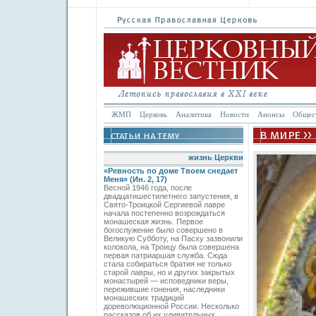
ЖМП
Церковь
Аналитика
Новости
Анонсы
Общес
жизнь Церкви
«Ревность по доме Твоем снедает
Меня» (Ин. 2, 17)
Весной 1946 года, после
двадцатишестилетнего запустения, в
Свято-­Троицкой Сергиевой лавре
начала постепенно возрождаться
монашеская жизнь. Первое
богослужение было совершено в
Великую Субботу, на Пасху зазвонили
колокола, на Троицу была совершена
первая патриаршая служба. Сюда
стала собираться братия не только
старой лавры, но и других закрытых
монастырей — исповедники веры,
пережившие гонения, наследники
монашеских традиций
дореволюционной России. Несколько
рассказов об их удивительных