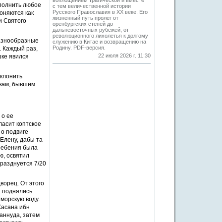
воплощением трагической и вместе
сполнить любое
с тем величественной истории
Русского Православия в XX веке. Его
оняются как
жизненный путь пролег от
и Святого
оренбургских степей до
дальневосточных рубежей, от
революционного лихолетья к долгому
разнообразные
служению в Китае и возвращению на
Родину. PDF-версия.
. Каждый раз,
22 июля 2026 г. 11:30
шке явился
склонить
евам, бывшим
 о ее
ласит коптское
 о подвиге
Елену, дабы та
гребения была
ю, освятил
празднуется 7/20
ворец. От этого
я поднялись
морскую воду.
Хасана ибн
маннуда, затем