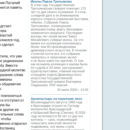
Иконы Павла Третьякова
ник Патапий
В этом году Государственная
анится память
Третьяковская галерея отмечает 170
лет со дня своего основания. К столь
солидной дате в ее Инженерном
корпусе открыта уникальная выставка
«Иконы. Собрание Павла
едстает
Третьякова», посвященная
малоизвестному факту биографии
тора
знаменитого мецената. Последние
бластей
восемь лет своей жизни Павел
олнился год,
Михайлович собирал иконы. За это
время его коллекция пополнилась
к сделал
более чем 60 произведениями
древнерусского искусства. В течение
столетия почти все это собрание
тила, что уже
хранилось в запасниках музея
ое уединенное
и не было известно зрителю. О том,
как возникла коллекция и какова была
ьбу. Вместе
ее судьба в ХХ веке, рассказывает
ердной молитве.
куратор выставки, главный научный
лушание слова
сотрудник отдела Древнерусского
искусства Государственной
Дамианы
Третьяковской галереи Екатерина
го общежития
Гладышева. PDF-версия.
о.
24 июля 2026 г. 14:30
 поклониться
Архипастырь на переломе эпох
 и отступил от
Восемнадцатого августа 1966 года
чла бы
в Краснодаре отошел ко Господу
митрополит Краснодарский
и другие ее
и Кубанский Виктор (Святин). В 2026
ительные слова
году исполняется 60 лет со дня его
, чтобы
кончины — срок, позволяющий
осмыслить масштаб личности
 именно отвратил
подвижника, чья жизнь стала
 Посланец