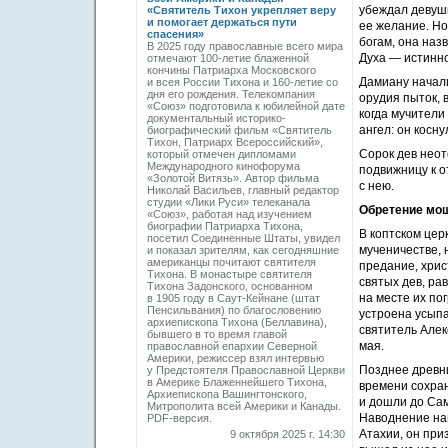
убеждал девушк
«Святитель Тихон укрепляет веру
и помогает держаться пути
ее желание. Но
спасения»
богам, она наз
В 2025 году православные всего мира
Духа — истинно
отмечают 100-летие блаженной
кончины Патриарха Московского
Дамиану начали
и всея России Тихона и 160-летие со
дня его рождения. Телекомпания
орудия пыток, 
«Союз» подготовила к юбилейной дате
когда мучители
документальный историко-
ангел: он косн
биографический фильм «Святитель
Тихон, Патриарх Всероссийский»,
Сорок дев неот
который отмечен дипломами
Международного кинофорума
подвижницу к о
«Золотой Витязь». Автор фильма
с нею.
Николай Васильев, главный редактор
студии «Лики Руси» телеканала
Обретение мощ
«Союз», работая над изучением
биографии Патриарха Тихона,
В коптском цер
посетил Соединенные Штаты, увидел
мученичестве, 
и показал зрителям, как сегодняшние
американцы почитают святителя
предание, хрис
Тихона. В монастыре святителя
святых дев, ра
Тихона Задонского, основанном
на месте их по
в 1905 году в Саут-Кейнане (штат
Пенсильвания) по благословению
устроена усыпа
архиепископа Тихона (Беллавина),
святитель Алек
бывшего в то время главой
мая.
православной епархии Северной
Америки, режиссер взял интервью
Позднее древни
у Предстоятеля Православной Церкви
в Америке Блаженнейшего Тихона,
времени сохран
Архиепископа Вашингтонского,
и дошли до Са
Митрополита всей Америки и Канады.
Наводнение нан
PDF-версия.
Атахии, он при
9 октября 2025 г. 14:30