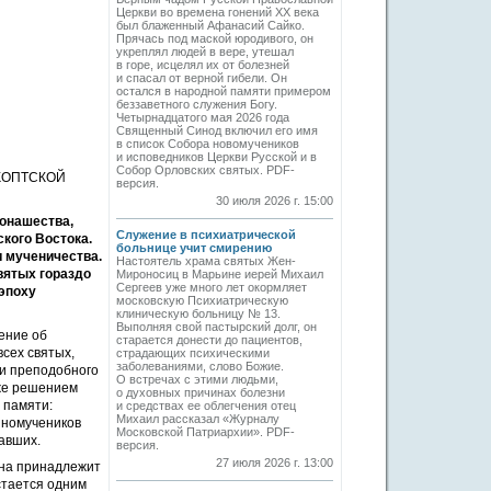
Церкви во времена гонений XX века
был блаженный Афанасий Сайко.
Прячась под маской юродивого, он
укреплял людей в вере, утешал
в горе, исцелял их от болезней
и спасал от верной гибели. Он
остался в народной памяти примером
беззаветного служения Богу.
Четырнадцатого мая 2026 года
Священный Синод включил его имя
в список Собора новомучеников
и исповедников Церкви Русской и в
Собор Орловских святых. PDF-
КОПТСКОЙ
версия.
30 июля 2026 г. 15:00
монашества,
Служение в психиатрической
кого Востока.
больнице учит смирению
и мученичества.
Настоятель храма святых Жен-
вятых гораздо
Мироносиц в Марьине иерей Михаил
Сергеев уже много лет окормляет
 эпоху
московскую Психиатрическую
клиническую больницу № 13.
Выполняя свой пастырский долг, он
ение об
старается донести до пациентов,
сех святых,
страдающих психическими
заболеваниями, слово Божие.
ти преподобного
О встречах с этими людьми,
 же решением
о духовных причинах болезни
 памяти:
и средствах ее облегчения отец
Михаил рассказал «Журналу
нномучеников
Московской Патриархии». PDF-
давших.
версия.
27 июля 2026 г. 13:00
ана принадлежит
стается одним