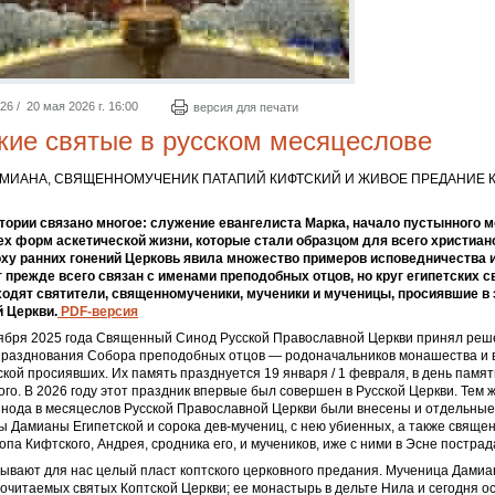
 / 20 мая 2026 г. 16:00
версия для печати
кие святые в русском месяцеслове
МИАНА, СВЯЩЕННОМУЧЕНИК ПАТАПИЙ КИФТСКИЙ И ЖИВОЕ ПРЕДАНИЕ 
стории связано многое: служение евангелиста Марка, начало пустынного 
ех форм аскетической жизни, которые стали образцом для всего христианс
оху ранних гонений Церковь явила множество примеров исповедничества 
т прежде всего связан с именами преподобных отцов, но круг египетских с
входят святители, священномученики, мученики и мученицы, просиявшие в
 Церкви.
PDF-версия
тября 2025 года Священный Синод Русской Православной Церкви принял реш
празднования Собора преподобных отцов — родоначальников монашества и в
ской просиявших. Их память празднуется 19 января / 1 февраля, в день памя
го. В 2026 году этот праздник впервые был совершен в Русской Церкви. Тем
нода в месяцеслов Русской Православной Церкви были внесены и отдельные
 Дамианы Египетской и сорока дев-мучениц, с нею убиенных, а также свяще
опа Кифтского, Андрея, сродника его, и мучеников, иже с ними в Эсне постра
ывают для нас целый пласт коптского церковного предания. Мученица Дами
почитаемых святых Коптской Церкви; ее монастырь в дельте Нила и сегодня о