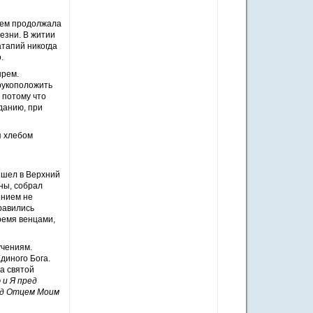
 нем продолжала
езни. В житии
атапий никогда
.
ырем.
рукоположить
 потому что
данию, при
я хлебом
ишел в Верхний
сны, собрал
ением не
правились
ремя венцами,
учениям.
диного Бога.
на святой
 и Я пред
ед Отцем Моим