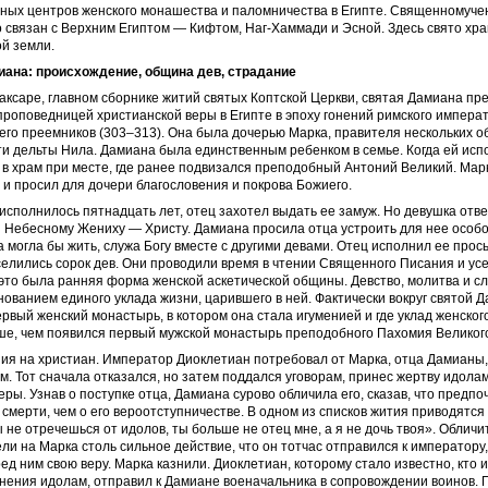
тных центров женского монашества и паломничества в Египте. Священномуче
 связан с Верхним Египтом — Кифтом, Наг-Хаммади и Эсной. Здесь свято хр
ой земли.
ана: происхождение, община дев, страдание
аксаре, главном сборнике житий святых Коптской Церкви, святая Дамиана пр
роповедницей христианской веры в Египте в эпоху гонений римского импера
его преемников (303–313). Она была дочерью Марка, правителя нескольких о
ти дельты Нила. Дамиана была единственным ребенком в семье. Когда ей исп
 в храм при месте, где ранее подвизался преподобный Антоний Великий. Мар
и просил для дочери благословения и покрова Божиего.
исполнилось пятнадцать лет, отец захотел выдать ее замуж. Но девушка отве
я Небесному Жениху — Христу. Дамиана просила отца устроить для нее особ
а могла бы жить, служа Богу вместе с другими девами. Отец исполнил ее прос
елились сорок дев. Они проводили время в чтении Священного Писания и ус
 это была ранняя форма женской аскетической общины. Девство, молитва и с
ованием единого уклада жизни, царившего в ней. Фактически вокруг святой 
рвый женский монастырь, в котором она стала игуменией и где уклад женско
ше, чем появился первый мужской монастырь преподобного Пахомия Великог
ия на христиан. Император Диоклетиан потребовал от Марка, отца Дамианы,
м. Тот сначала отказался, но затем поддался уговорам, принес жертву идолам
еры. Узнав о поступке отца, Дамиана сурово обличила его, сказав, что предпо
 смерти, чем о его вероотступничестве. В одном из списков жития приводятся 
ы не отречешься от идолов, ты больше не отец мне, а я не дочь твоя». Облич
ли на Марка столь сильное действие, что он тотчас отправился к императору
ед ним свою веру. Марка казнили. Диоклетиан, которому стало известно, кто
нения идолам, отправил к Дамиане военачальника в сопровождении воинов.