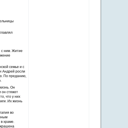
сельницы
зглавлял
 с ним. Житие
ужение
ской семье и с
 и Андрей росли
ю. По преданию,
.
жизнь. Он
 он стяжет
о, что у них
иги. Их жизнь
тапия во
ынным
 в храме.
 украшена