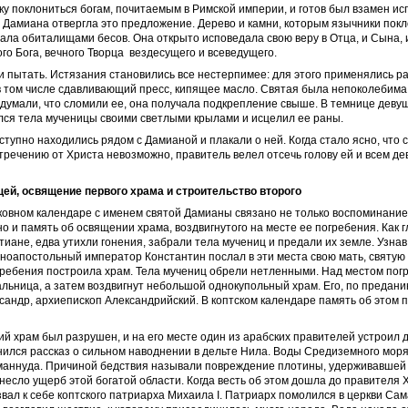
у поклониться богам, почитаемым в Римской империи, и готов был взамен и
 Дамиана отвергла это предложение. Дерево и камни, которым язычники покл
вала обиталищами бесов. Она открыто исповедала свою веру в Отца, и Сына, 
го Бога, вечного Творца вездесущего и всеведущего.
 пытать. Истязания становились все нестерпимее: для этого применялись 
в том числе сдавливающий пресс, кипящее масло. Святая была непоколебима
 думали, что сломили ее, она получала подкрепление свыше. В темнице деву
улся тела мученицы своими светлыми крылами и исцелил ее раны.
ступно находились рядом с Дамианой и плакали о ней. Когда стало ясно, что 
тречению от Христа невозможно, правитель велел отсечь голову ей и всем д
ей, освящение первого храма и строительство второго
ковном календаре с именем святой Дамианы связано не только воспоминание
но и память об освящении храма, воздвигнутого на месте ее погребения. Как г
тиане, едва утихли гонения, забрали тела мучениц и предали их земле. Узнав
вноапостольный император Константин послал в эти места свою мать, святую 
гребения построила храм. Тела мучениц обрели нетленными. Над местом по
льница, а затем воздвигнут небольшой однокупольный храм. Его, по предани
сандр, архиепископ Александрийский. В коптском календаре память об этом 
й храм был разрушен, и на его месте один из арабских правителей устроил д
ился рассказ о сильном наводнении в дельте Нила. Воды Средиземного мор
маннуда. Причиной бедствия называли повреждение плотины, удерживавшей 
есло ущерб этой богатой области. Когда весть об этом дошла до правителя 
звал к себе коптского патриарха Михаила I. Патриарх помолился в церкви Са