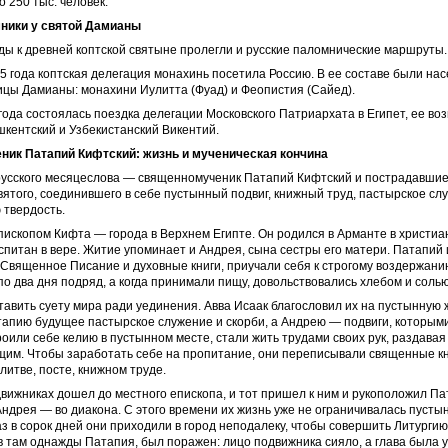
 250 тыс. человек.
ники у святой Дамианы
ды к древней коптской святыне пролегли и русские паломнические маршруты.
5 года коптская делегация монахинь посетила Россию. В ее составе были на
цы Дамианы: монахини Иулитта (Фуад) и Феопистия (Сайед).
года состоялась поездка делегации Московского Патриархата в Египет, ее во
кентский и Узбекистанский Викентий.
ик Патапий Кифтский: жизнь и мученическая кончина
русского месяцеслова — священномученик Патапий Кифтский и пострадавшие
вятого, соединившего в себе пустынный подвиг, книжный труд, пастырское сл
 твердость.
ископом Кифта — города в Верхнем Египте. Он родился в Арманте в христиан
спитан в вере. Житие упоминает и Андрея, сына сестры его матери. Патапий
 Священное Писание и духовные книги, приучали себя к строгому воздержани
по два дня подряд, а когда принимали пищу, довольствовались хлебом и солью
авить суету мира ради уединения. Авва Исаак благословил их на пустынную 
апию будущее пастырское служение и скорби, а Андрею — подвиги, которыми
роили себе келию в пустынном месте, стали жить трудами своих рук, раздавая т
щим. Чтобы заработать себе на пропитание, они переписывали священные кн
литве, посте, книжном труде.
движниках дошел до местного епископа, и тот пришел к ним и рукоположил Па
Андрея — во диакона. С этого времени их жизнь уже не ограничивалась пуст
з в сорок дней они приходили в город неподалеку, чтобы совершить Литургию
в там однажды Патапия, был поражен: лицо подвижника сияло, а глава была