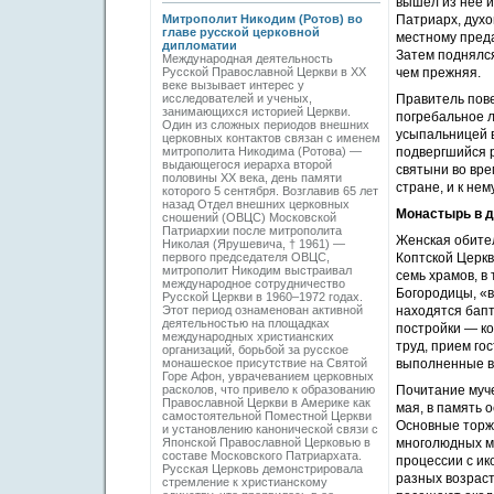
вышел из нее и
Митрополит Никодим (Ротов) во
Патриарх, духо
главе русской церковной
местному преда
дипломатии
Затем поднялся
Международная деятельность
Русской Православной Церкви в ХХ
чем прежняя.
веке вызывает интерес у
исследователей и ученых,
Правитель пове
занимающихся историей Церкви.
погребальное л
Один из сложных периодов внешних
усыпальницей в
церковных контактов связан с именем
митрополита Никодима (Ротова) —
подвергшийся р
выдающегося иерарха второй
святыни во вре
половины ХХ века, день памяти
стране, и к не
которого 5 сентября. Возглавив 65 лет
назад Отдел внешних церковных
Монастырь в д
сношений (ОВЦС) Московской
Патриархии после митрополита
Женская обител
Николая (Ярушевича, † 1961) —
первого председателя ОВЦС,
Коптской Церкв
митрополит Никодим выстраивал
семь храмов, в
международное сотрудничество
Богородицы, «в
Русской Церкви в 1960–1972 годах.
Этот период ознаменован активной
находятся бап
деятельностью на площадках
постройки — ко
международных христианских
труд, прием го
организаций, борьбой за русское
монашеское присутствие на Святой
выполненные в 
Горе Афон, уврачеванием церковных
расколов, что привело к образованию
Почитание муче
Православной Церкви в Америке как
мая, в память
самостоятельной Поместной Церкви
Основные торже
и установлению канонической связи с
Японской Православной Церковью в
многолюдных м
составе Московского Патриархата.
процессии с ик
Русская Церковь демонстрировала
разных возраст
стремление к христианскому