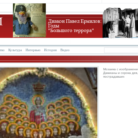
тво
Культура
Интервью
История
Видео
Мозаика с изображен
Дамианы и сорока дев,
пострадавших