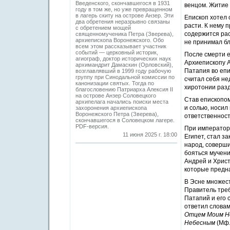
Введенского, скончавшегося в 1931
венцом. Житие 
году в том же, но уже превращенном
в лагерь скиту на острове Анзер. Эти
Епископ хотел 
два обретения неразрывно связаны
расти. К нему 
с обретением мощей
содержится рас
священномученика Петра (Зверева),
архиепископа Воронежского. Обо
не принимал бл
всем этом рассказывает участник
событий — церковный историк,
После смерти 
агиограф, доктор исторических наук
Архиепископу А
архимандрит Дамаскин (Орловский),
Патапия во епи
возглавлявший в 1999 году рабочую
группу при Синодальной комиссии по
считал себя не
канонизации святых. Тогда по
хиротонии разд
благословению Патриарха Алексия II
на острове Анзер Соловецкого
Став епископом
архипелага начались поиски места
и солью, носил
захоронения архиепископа
Воронежского Петра (Зверева),
ответственност
скончавшегося в Соловецком лагере.
PDF-версия.
При император
11 июня 2025 г. 18:00
Египет, стал з
народ, соверши
бояться мучени
Андрей и Христ
которые предна
В Эсне множест
Правитель треб
Патапий и его 
ответил слова
Отцем Моим Не
Небесным
(Мф.