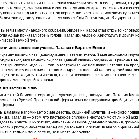
лся склонить Патапия к поклонению языческим богам то обещаниями, то угро
о. В темнице, куда заключили святого, ему явился архангел Михаил и возвес
у венцах: за подвиг с юных лет, за верное пастырство и за мученическую смер
ился еще одного утешения — ему явился Сам Спаситель, чтобы укрепить ег
 вывели к месту народного собрания. Увидев их, народ стал открыто исповедо
Тогда Ариан приказал отсечь головы Патапию, Андрею, Христодулу и другим и
ли свой земной путь.
очитание священномученика Патапия в Верхнем Египте
 хранит память о священномученике Патапии, который был епископом Кифта.
Бахгуры находился монастырь, посвященный священномученику. В районе Наг
астырь святого Бидабы — так на коптском языке называют Патапия. По пред
а на месте келии святых Патапия и Андрея. Нынешний монастырский комплек
 его центре находятся три часовни, главная посвящена святому Патапию. В 201
врации монастырь был открыт.
ятые важны для нас
ти святой Дамианы, сорока дев-мучениц и священномученика Патапия Кифтс
месяцеслов Русской Православной Церкви помогает верующим приобщиться к 
 Церкви.
 Дамианы напоминает о силе девства, общинной молитвы и женского подвиг
ника Патапия — о том, что пастырское служение неотделимо от личной аске
едовать Христа. В их житиях, написанных языком древнего предания, громко 
рности Христу, о мужестве перед лицом гонения, о жизни, всецело обращенной 
нит не только имена святых, но и места их подвига.