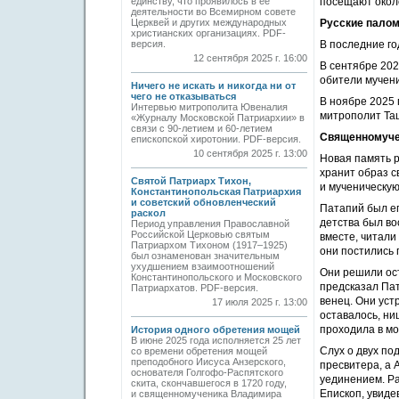
единству, что проявилось в ее
посещают около
деятельности во Всемирном совете
Церквей и других международных
Русские палом
христианских организациях. PDF-
версия.
В последние го
12 сентября 2025 г. 16:00
В сентябре 202
обители мучени
Ничего не искать и никогда ни от
чего не отказываться
В ноябре 2025 
Интервью митрополита Ювеналия
митрополит Таш
«Журналу Московской Патриархии» в
связи с 90-летием и 60-летием
Священномучен
епископской хиротонии. PDF-версия.
10 сентября 2025 г. 13:00
Новая память 
хранит образ с
Святой Патриарх Тихон,
и мученическую
Константинопольская Патриархия
и советский обновленческий
Патапий был еп
раскол
детства был во
Период управления Православной
Российской Церковью святым
вместе, читали
Патриархом Тихоном (1917–1925)
они постились 
был ознаменован значительным
ухудшением взаимоотношений
Они решили ост
Константинопольского и Московского
предсказал Пат
Патриархатов. PDF-версия.
венец. Они уст
17 июля 2025 г. 13:00
оставалось, ни
проходила в мо
История одного обретения мощей
В июне 2025 года исполняется 25 лет
Слух о двух по
со времени обретения мощей
преподобного Иисуса Анзерского,
пресвитера, а 
основателя Голгофо-Распятского
уединением. Ра
скита, скончавшегося в 1720 году,
Епископ, увиде
и священномученика Владимира