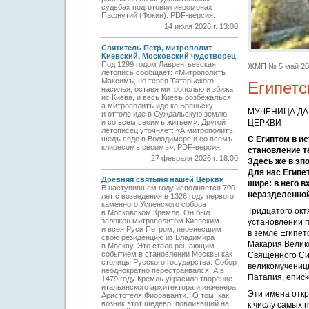
судьбах подготовил иеромонах
Пафнутий (Фокин). PDF-версия.
14 июля 2026 г. 13:00
Святитель Петр, митрополит
Киевский, Московский чудотворец
Под 1299 годом Лаврентьевская
ЖМП № 5 май 2026
летопись сообщает: «Митрополитъ
Максимъ, не терпя Татарьского
Египетс
насилья, оставя митрополью и збижа
ис Киева, и весь Киевъ розбежалъся,
а митрополитъ иде ко Бряньску
МУЧЕНИЦА ДА
и оттоле иде в Суждальскую землю
и со всем своимъ житьем». Другой
ЦЕРКВИ
летописец уточняет: «А митрополитъ
шедъ седе в Володимере и со всемъ
С Египтом в и
клиресомъ своимъ». PDF-версия.
становление т
27 февраля 2026 г. 18:00
Здесь же в эп
Для нас Египе
Древняя святыня нашей Церкви
шире: в него 
В наступившем году исполняется 700
неразделенной
лет с возведения в 1326 году первого
каменного Успенского собора
Тридцатого ок
в Московском Кремле. Он был
заложен митрополитом Киевским
установлении 
и всея Руси Петром, перенесшим
в земле Египет
свою резиденцию из Владимира
Макария Велико
в Москву. Это стало решающим
событием в становлении Москвы как
Священного Си
столицы Русского государства. Собор
великомученицы
неоднократно перестраивался. А в
Патапия, еписк
1479 году Кремль украсило творение
итальянского архитектора и инженера
Эти имена откр
Аристотеля Фиораванти. О том, как
возник этот шедевр, повлиявший на
к числу самых 