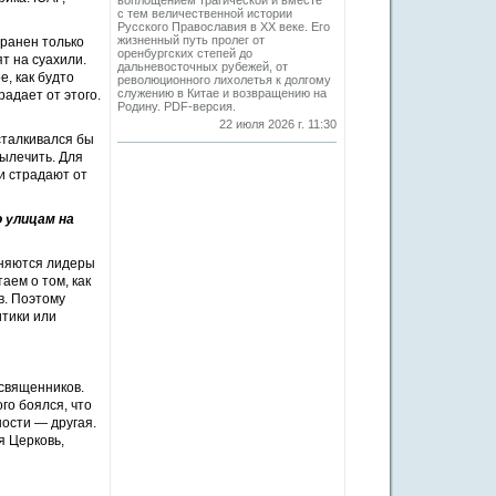
воплощением трагической и вместе
с тем величественной истории
Русского Православия в XX веке. Его
жизненный путь пролег от
транен только
оренбургских степей до
ят на суахили.
дальневосточных рубежей, от
е, как будто
революционного лихолетья к долгому
служению в Китае и возвращению на
радает от этого.
Родину. PDF-версия.
22 июля 2026 г. 11:30
сталкивался бы
вылечить. Для
и страдают от
 улицам на
еняются лидеры
аем о том, как
в. Поэтому
итики или
 священников.
го боялся, что
ности — другая.
я Церковь,