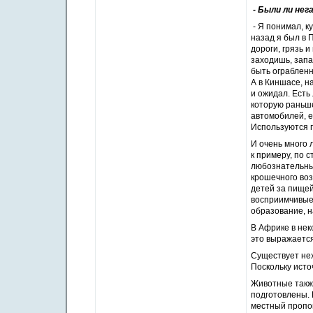
- Были ли не
- Я понимал, ку
назад я был в
дороги, грязь 
заходишь, запа
быть ограбленн
А в Киншасе, на
и ожидал. Есть
которую раньше
автомобилей, е
Используются 
И очень много 
к примеру, по 
любознательные
крошечного воз
детей за пищей
восприимчивые,
образование, н
В Африке в нек
это выражается
Существует нех
Поскольку исто
Животные также
подготовлены. 
местный пропов