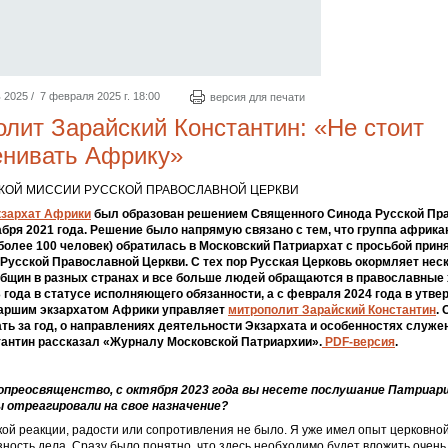
025 / 7 февраля 2025 г. 18:00
версия для печати
лит Зарайский Константин: «Не стоит
енивать Африку»
КОЙ МИССИИ РУССКОЙ ПРАВОСЛАВНОЙ ЦЕРКВИ
кзархат Африки
был образован решением Священного Синода Русской Пр
абря 2021 года. Решение было напрямую связано с тем, что группа африка
более 100 человек) обратилась в Московский Патриархат с просьбой приня
Русской Православной Церкви. С тех пор Русская Церковь окормляет нес
бщин в разных странах и все больше людей обращаются в православные
3 года в статусе исполняющего обязанности, а с февраля 2024 года в утве
иаршим экзархатом Африки управляет
митрополит Зарайский Константин
. 
ть за год, о направлениях деятельности Экзархата и особенностях служе
антин рассказал «Журналу Московской Патриархии».
PDF-версия
.
опреосвященство, с октября 2023 года вы несете послушание Патриар
ы отреагировали на свое назначение?
кой реакции, радости или сопротивления не было. Я уже имел опыт церковно
ность дела. Сразу было понятно, что здесь необходимо будет вложить очень 