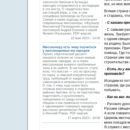
святителя Николая в Кузнецах
все, но мое вн
ежегодно отправляются в экспедицию
в эти места. О свидетельствах
Всякая страна 
настоящей веры, о том, в чем
я стараюсь, что
специфика проповеди на Русском
Севере и какие подходы используют
- С какими п
современные миссионеры, «Журналу
Московской Патриархии» рассказали
- С самыми раз
протоиерей Андрей Близнюк и иерей
Филипп Ильяшенко. PDF-версия.
жизнь. Требуют
10 мая 2023 г. 14:00
с одним священ
на родину. Был
Миссионеру есть чему поучиться
прихожан. Прич
у просвещаемых им народов
помощь. Где-то
Проект «Арктический десант»
странах уже о
оказался полезен не только малым
коренным народам, но и помог
строительства 
миссионерам выявить проблемные
зоны в их работе. В частности, стало
- Есть ли у в
ясно, что миссия — это не прогулка
проповеди?
по парку, а тяжелый изнурительный
труд, требующий от каждого полной
Исходим из пот
самоотдачи в непривычных условиях.
странам, где р
О том, к чему еще нужно быть
готовым миссионеру в отдаленных
побывать.
районах Арктики, есть ли перспективы
подготовить и рукоположить
- Как на вас 
священника из среды кочевой
общины и как правильно относиться
- Русского дух
к «двоеверию» северных народов,
Русские священ
рассказал архиепископ Якутский
А если говори
и Ленский Роман. PDF-версия.
Церковь местны
17 марта 2023 г. 16:00
моих поездок м
Я служил с ме