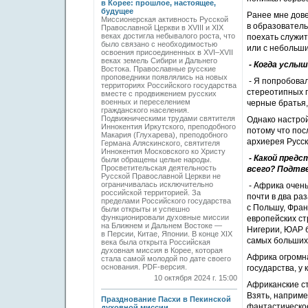
в Корее: прошлое, настоящее,
будущее
Ранее мне дове
Миссионерская активность Русской
в образователь
Православной Церкви в XVIII и XIX
веках достигла небывалого роста, что
поехать служит
было связано с необходимостью
или с небольш
освоения присоединенных в XVI–XVII
веках земель Сибири и Дальнего
- Когда услыш
Востока. Православные русские
проповедники появлялись на новых
- Я попробовал
территориях Российского государства
стереотипных п
вместе с продвижением русских
военных и переселением
черные братья,
гражданского населения.
Подвижническими трудами святителя
Однако настрой
Иннокентия Иркутского, преподобного
потому что по
Макария (Глухарева), преподобного
архиерея Русс
Германа Аляскинского, святителя
Иннокентия Московского ко Христу
- Какой предс
были обращены целые народы.
Просветительская деятельность
всего? Подтв
Русской Православной Церкви не
ограничивалась исключительно
- Африка очень
российской территорией. За
почти в два ра
пределами Российского государства
с Польшу, Фран
были открыты и успешно
функционировали духовные миссии
европейских ст
на Ближнем и Дальнем Востоке —
Нигерии, ЮАР 
в Персии, Китае, Японии. В конце XIX
самых больших 
века была открыта Российская
духовная миссия в Корее, которая
Африка огромн
стала самой молодой по дате своего
основания. PDF-версия.
государства, у
10 октября 2024 г. 15:00
Африканские ст
Взять, наприме
Празднование Пасхи в Пекинской
фантастическое
духовной миссии