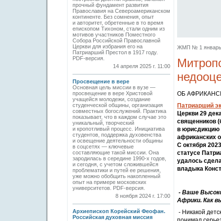
прочный фундамент развития
Православия на Североамериканском
континенте. Без сомнения, опыт
и авторитет, обретенные в то время
епископом Тихоном, стали одним из
мотивов участников Поместного
Собора Российской Православной
Церкви для избрания его на
ЖМП № 1 январь 2
Патриарший Престол в 1917 году.
PDF-версия.
Митропо
14 апреля 2025 г. 11:00
недооц
Просвещение в вере
Основная цель миссии в вузе —
просвещение в вере Христовой
ОБ АФРИКАНС
учащейся молодежи, создание
студенческой общины, организация
Патриарший э
совместных богослужений. Практика
Церкви 29 дек
показывает, что в каждом случае это
священников (
уникальный, творческий
и кропотливый процесс. Инициатива
в юрисдикцию 
студентов, поддержка духовенства
африканских о
и освещение деятельности общины
С октября 202
в соцсетях — ключевые
составляющие такой миссии. Она
статусе Патр
зародилась в середине 1990-х годов,
удалось сдела
и сегодня, с учетом сложившейся
владыка Конст
проблематики и путей ее решения,
уже можно обобщить накопленный
опыт на примере московских
университетов. PDF-версия.
- Ваше Высок
8 ноября 2024 г. 17:00
Африки. Как в
Архиепископ Корейский Феофан.
- Никакой детс
Российская духовная миссия
понимал серьез