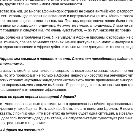
да, другие страны тоже имеют свои особенности.
ство языков. Во многих африканских странах не знают английского, распрос
 есть страны, где говорят на испанском и португальском языках. Многие говор
ане говорят еще и на местных ­языках. ­Поэтому первое впечатление было тако
в иной мир, живущий по-другому. Не хуже, не лучше, а по-другому. И мир не ст
 традиции и следуют им, что очень чувствуется, — живут, как жили их предки.
де, болезни и проблемы тоже. Я не увидел в Африке проблем, с которыми не 
а, конечно, слабее во многих странах, менее доступная, но могут и малярию 
а здравоохранение в Африке действительно менее доступно, и, конечно, люд
 Африке мы слышим в новостях часто. Свергают президентов, ездят по
автоматами...
ы живут спокойно, там никого не свергают, в некоторых странах постоянно м
а. Но это происходит не только в Африке, верно? В новостях мы регулярно чит
еских странах неугодных кандидатов «отменяют» после проведенных выборо
ых «правильными» людьми выборов в Европе вряд ли есть основания для кр
наставлений в отношении африканцев.
вило во время первых посещений Африки?
ет много православных христиан, много православных общин, православных
 крепкие у них общины. Есть свои проблемы, но это поистине Церковь. Я немно
сказать, с приписками, что в отчетах на бумаге будет одна ситуация, а в реаль
е довелось посетить двадцать стран, и я свидетельствую: существует реальна
ны, реальные священники.
ны Африки вы посетили?