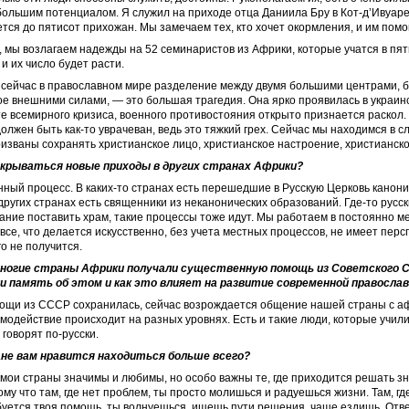
большим потенциалом. Я служил на приходе отца Даниила Бру в Кот-д’Ивуаре,
тся до пятисот прихожан. Мы замечаем тех, кто хочет окормления, и им помо
, мы возлагаем надежды на 52 семинаристов из Африки, которые учатся в пя
и их число будет расти.
сейчас в православном мире разделение между двумя большими центрами, 
 внешними силами, — это большая трагедия. Она ярко проявилась в украин
сте всемирного кризиса, военного противостояния открыто признается раскол.
должен быть как-то уврачеван, ведь это тяжкий грех. Сейчас мы находимся в 
ризваны сохранять христианское лицо, христианское настроение, христианск
ткрываться новые приходы в других странах Африки?
нный процесс. В каких-то странах есть перешедшие в Русскую Церковь канон
других странах есть священники из неканонических образований. Где-то рус
ание поставить храм, такие процессы тоже идут. Мы работаем в постоянно 
все, что делается искусственно, без учета местных процессов, не имеет персп
го не получится.
многие страны Африки получали существенную помощь из Советского С
и память об этом и как это влияет на развитие современной правосла
мощи из СССР сохранилась, сейчас возрождается общение нашей страны с а
модействие происходит на разных уровнях. Есть и такие люди, которые учили
 говорят по-русски.
ане вам нравится находиться больше всего?
 мои страны значимы и любимы, но особо важны те, где приходится решать 
му что там, где нет проблем, ты просто молишься и радуешься жизни. Там, гд
уется твоя помощь, ты волнуешься, ищешь пути решения, чаще ездишь. Отве