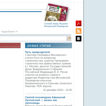
Свежий номер Журнала
Московской Патриархии
Путь храмоздателя
Советник Патриарха Московского
и всея Руси по вопросам
строительства, куратор Программы
строительства православных храмов
в г. Москве, депутат Государственной
Думы Федерального Собрания
Российской Федерации В. И. Ресин
ответил на вопросы главного
редактора Издательства Московской
Патриархии епископа
Балашихинского и Орехово-Зуевского
Николая. PDF-версия.
15 декабря 2026 г. 15:00
Святой исповедник Афанасий
Орловский — жизнь как
проповедь
Верным чадом Русской Православной