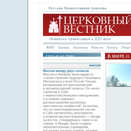
ЖМП
Церковь
Аналитика
Новости
Анонсы
Общес
миссия
Миссия между двух океанов
Миссия в Америке была одним из
этапов служения будущего Патриарха
Московского и всея России Тихона,
раскрывшим его миссионерский
и организаторский таланты. Он начал
служение в США
с немногочисленными помощниками,
в условиях широкого
распространения различных
христианских конфессий. За восемь
лет его многонациональная паства
в США увеличилась многократно,
а епархия распространилась с запада
на восток, утвердившись также и на
севере, в Канаде. Были созданы
образовательные учреждения,
построены десятки храмов, заложен