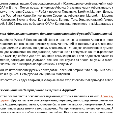
осетил центры наших Североафриканской и Южноафриканской епархий и ка
АР и Египет. Потом поехал в Черную Африку (название части Африканского 
югу от пустыни Сахара. —
Ред.
) и посетил Танзанию, Замбию, Малави, Демок
го и Республику Конго, Кению; потом Северную Африку, или Магриб, — Марокко
 Камеруне, Буркина-­Фасо, Кот-д’Ивуаре, Бенине, Того, Экваториальной Гвинее
ий. В 2025 году уже побывал в ЮАР и Кении, планирую посетить Мадагаскар 
ионах Африки расположено большинство приходов Русской Православной
ть общин Русской Православной Церкви находится на востоке Африки, в пер
у нас больше ста священников и десять благочиний, в Танзании два благочиния
анде, Замбии и Малави по одному благочинию... У нас два благочиния в Демок
го, два благочиния на Мадагаскаре, благочиние в Республике Конго (Браззави
ь в ЮАР, где сейчас уже пять общин и семь клириков. Если подняться ближе к 
игерии, Камеруне, Кот-д’Ивуаре, священники служат в Габоне, в Буркина-Фасо,
 благочиние в Центральноафриканской Республике.
колько исторических русских приходов в Северной Африке: это общины в разн
кко и в Тунисе. Есть русская община на Маврикии.
ат состоит из двух епархий, в которые всего входят около 350 приходов в 32 
ся священники Патриаршего экзархата Африки?
ство составляют в основном священники, которые перешли к нам из
Алексан
Церкви
. Другая часть — это священники, перешедшие из ряда неканонических
х в Африке, православных, которые были вне пастырского окормления Алекс
воим чином, даже имели свою иерархию. Мы принимаем их только как мирян. 
лько эти люди способны служить, достойны. Рукополагаем их, есть очень сил