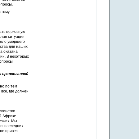
опросы.
оэтому
ать церковную
жная ситуация
тело умершего
дства для наших
ла оказана
нии. В некоторых
вопросы
я православной
нно по тем
 все, где должен
овенство.
й Африке.
езжих. Мы
 из последних
не привез.