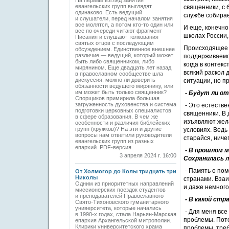
На первый взгляд занятия
евангельских групп выглядят
священники, с 
одинаково. Есть ведущий
службе собирае
и слушатели, перед началом занятия
все молятся, а потом кто-то один или
И еще, конечно
все по очереди читают фрагмент
школах России, 
Писания и слушают толкования
святых отцов с последующим
Происходящее 
обсуждением. Единственное внешнее
различие — ведущий, который может
поддерживаемое
быть либо священником, либо
когда в контек
мирянином. Еще двадцать лет назад
всякий раскол 
в православном сообществе шла
дискуссия: можно ли доверить
ситуации, но п
обязанности ведущего мирянину, или
им может быть только священник?
- Будут ли о
Спорщиков примирила большая
загруженность духовенства и система
- Это естестве
подготовки церковных специалистов
священники. В 
в сфере образования. В чем же
изъявляют жел
особенности и различия библейских
групп (кружков)? На эти и другие
условиях. Ведь 
вопросы нам ответили руководители
старайся, ниче
евангельских групп из разных
епархий. PDF-версия.
- В прошлом 
3 апреля 2024 г. 16:00
Сохранилась л
- Память о по
От Холмогор до Колы тридцать три
Николы
странами. Взаи
Одним из приоритетных направлений
и даже немного
миссионерских поездок студентов
и преподавателей Православного
- В какой стр
Свято-Тихоновского гуманитарного
университета, которые начались
- Для меня все
в 1990-х годах, стала Нарьян-Марская
проблемы. Пото
епархия Архангельской митрополии.
Клирики университетского храма
проблемы, треб