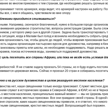
имание во многом приковано к тем странам, где необходимо решать срочные в
принимает тепло архиерея, когда видит, что архиерей настроен на работу. П
бы все, с кем я общаюсь, чувствовали во мне опору.
роблемами приходится сталкиваться?
ными. Например, скончался благочинный, нужно в большом городе организов
 внимания церковное строительство, вопросы регистрации Церкви. Была сло
ником, у которого умер сын в другой стране. Задача была транспортировать 
а ситуация, когда в Малави был голод и возникла необходимость собрать сре
ем организовать так, чтобы дошло до людей, чтобы вовремя прихожанам бы
 есть задача организации пастырских курсов для духовенства, например в Ке
рганизованы приюты или школы, их необходимо поддерживать. Надо решать 
храмов, поиска источников воды, заниматься поддержкой духовенства.
ас цель посетить все страны Африки, или пока не везде есть условия дл
ребностей. Я не ставлю задачу проехать 54 страны, но я буду ездить постоя
азвивается церковная жизнь. Сейчас я проехал 20 стран и собираюсь посетить
лично и на русское духовенство в целом реагирует местное население?
овенства нет, наши священники только иногда приезжают. Служит местное дух
ники служат в исторических храмах в Северной Африке, в ЮАР, но не в Черно
ть о местном населении, принципиально важный момент — мы не Церковь при
х священников, местных прихожан. Все они граждане своей страны. В одной
еня спросили, каких наших священников мы привезли, и я ответил, что никого 
стными священниками, крестил местных людей. Вопрошающий был поражен.