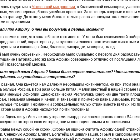
лось трудиться в
Московской митрополии
, в Коломенской семинарии, участво
ных, миссионерских, богослужебных проектах. Зато теперь впервые в жизни 
ь за границу. До этого у меня бывали только разовые поездки: паломнические
ими поручениями.
али про Африку, о чем вы подумали в первый момент?
 вспомнить все, что знал об этом континенте. У меня был классический набор
редставлений, характерных для русского человека: экзотические животные и
 пустыня и саванна, войны, болезни, лихорадки, малярия, голод.
 был очень серьезный. Необходимо было буквально с первого дня разобратьс
слушание Патриаршего экзарха Африки совершенно отлично от послушания л
кой Православной Церкви.
тала перед вами Африка? Каким было первое впечатление? Что запомни
ердились ли устойчивые стереотипы?
 разная. Она кажется нам далеким небольшим континентом, но при этом она
за больше России, в три раза больше Китая. Малоизвестный в нашей стране 
ция меньше Эфиопии, Демократическая Республика Конго как две трети площ
ран, Германия меньше и Кении, и Танзании и примерно равна Зимбабве, Исп
больше Франции, Германии и сопредельных малых стран вместе взятых. Из п
стран мира в Африке находится почти половина!
ая. Здесь живут больше полутора миллиардов человек и расположены 54 не
 каждого из которых своя история, они многонациональны и многоязычны.
раны между собой не схожи. Огромная ошибка считать Африку одной страной,
р, Северную Африку, Египет. Богатейшая цивилизация. Я был в Каирском му
 впечатление от древней, тысячелетней культуры. Совсем другая Южная Аф