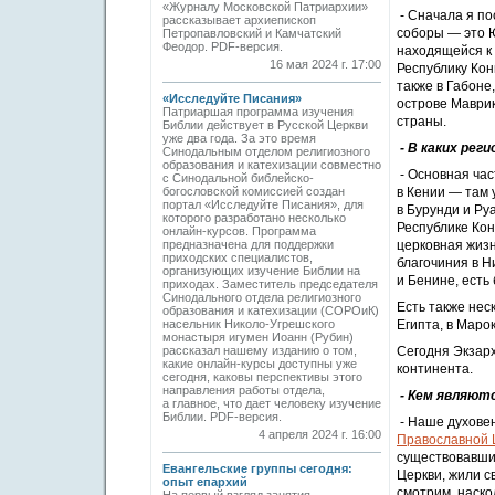
«Журналу Московской Патриархии»
- Сначала я п
рассказывает архиепископ
соборы — это Ю
Петропавловский и Камчатский
Феодор. PDF-версия.
находящейся к 
16 мая 2024 г. 17:00
Республику Кон
также в Габоне,
«Исследуйте Писания»
острове Маврик
Патриаршая программа изучения
страны.
Библии действует в Русской Церкви
уже два года. За это время
- В каких рег
Синодальным отделом религиозного
образования и катехизации совместно
- Основная час
с Синодальной библейско-
богословской комиссией создан
в Кении — там 
портал «Исследуйте Писания», для
в Бурунди и Ру
которого разработано несколько
Республике Кон
онлайн-курсов. Программа
предназначена для поддержки
церковная жизн
приходских специалистов,
благочиния в Н
организующих изучение Библии на
и Бенине, есть
приходах. Заместитель председателя
Синодального отдела религиозного
Есть также нес
образования и катехизации (СОРОиК)
насельник Николо-Угрешского
Египта, в Маро
монастыря игумен ­Иоанн (Рубин)
рассказал нашему изданию о том,
Сегодня Экзарх
какие онлайн-­курсы доступны уже
континента.
сегодня, каковы перспективы этого
направления работы отдела,
- Кем являют
а главное, что дает человеку изучение
Библии. PDF-версия.
- Наше духовен
4 апреля 2024 г. 16:00
Православной 
существовавши
Евангельские группы сегодня:
Церкви, жили с
опыт епархий
смотрим, наско