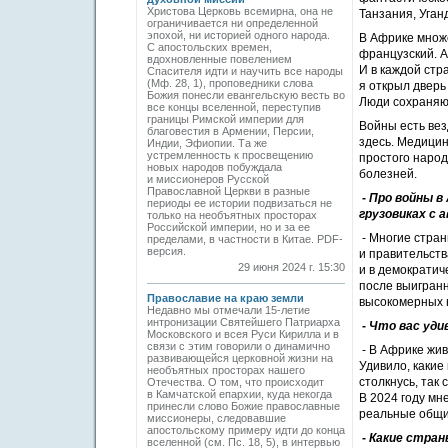
Христова Церковь всемирна, она не
Танзания, Уган
ограничивается ни определенной
эпохой, ни историей одного народа.
В Африке множе
С апостольских времен,
французский. А
вдохновленные повелением
И в каждой стр
Спасителя идти и научить все народы
(Мф. 28, 1), проповедники слова
я открыл дверь 
Божия понесли евангельскую весть во
Люди сохраняют
все концы вселенной, переступив
границы Римской империи для
Войны есть вез
благовестия в Армении, Персии,
здесь. Медицин
Индии, Эфиопии. Та же
устремленность к просвещению
простого народ
новых народов побуждала
болезней.
и миссионеров Русской
Православной Церкви в разные
- Про войны в
периоды ее истории подвизаться не
грузовиках с 
только на необъятных просторах
Российской империи, но и за ее
- Многие стран
пределами, в частности в Китае. PDF-
версия.
и правительств
29 июня 2024 г. 15:30
и в демократич
после выигранн
Православие на краю земли
высокомерных 
Недавно мы отмечали 15-летие
интронизации Святейшего Патриарха
- Что вас уди
Московского и всея Руси Кирилла и в
связи с этим говорили о динамично
- В Африке жив
развивающейся церковной жизни на
Удивило, какие
необъятных просторах нашего
столкнусь, так 
Отечества. О том, что происходит
в Камчатской епархии, куда некогда
В 2024 году мн
принесли слово Божие православные
реальные общи
миссионеры, следовавшие
апостольскому примеру идти до конца
- Какие стра
вселенной (см. Пс. 18, 5), в интервью