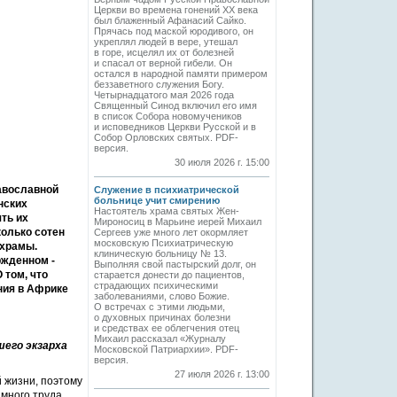
Церкви во времена гонений XX века
был блаженный Афанасий Сайко.
Прячась под маской юродивого, он
укреплял людей в вере, утешал
в горе, исцелял их от болезней
и спасал от верной гибели. Он
остался в народной памяти примером
беззаветного служения Богу.
Четырнадцатого мая 2026 года
Священный Синод включил его имя
в список Собора новомучеников
и исповедников Церкви Русской и в
Собор Орловских святых. PDF-
версия.
30 июля 2026 г. 15:00
авославной
Служение в психиатрической
больнице учит смирению
нских
Настоятель храма святых Жен-
ть их
Мироносиц в Марьине иерей Михаил
колько сотен
Сергеев уже много лет окормляет
московскую Психиатрическую
 храмы.
клиническую больницу № 13.
ржденном ­
Выполняя свой пастырский долг, он
О том, что
старается донести до пациентов,
страдающих психическими
ния в Африке
заболеваниями, слово Божие.
О встречах с этими людьми,
о духовных причинах болезни
и средствах ее облегчения отец
Михаил рассказал «Журналу
шего экзарха
Московской Патриархии». PDF-
версия.
27 июля 2026 г. 13:00
й жизни, поэтому
много труда.