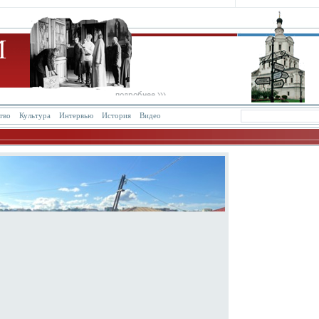
тво
Культура
Интервью
История
Видео