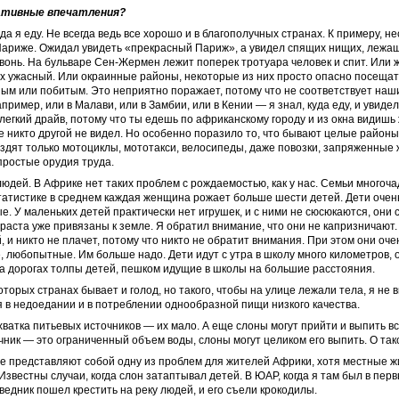
гативные впечатления?
да я еду. Не всегда ведь все хорошо и в благополучных странах. К примеру, не
 Париже. Ожидал увидеть «прекрасный Париж», а увидел спящих нищих, лежа
и вонь. На бульваре Сен-Жермен лежит поперек тротуара человек и спит. Или 
х ужасный. Или окраинные районы, некоторые из них просто опасно посещат
ым или ­побитым. Это ­неприятно поражает, потому что не соответствует на
пример, или в Малави, или в Замбии, или в Кении — я знал, куда еду, и увидел
 легкий драйв, потому что ты едешь по африканскому городу и из окна видишь 
 никто другой не видел. Но особенно поразило то, что бывают целые районы,
здят только мотоциклы, мототакси, велосипеды, даже повозки, запряженные
простые орудия труда.
людей. В Африке нет таких проблем с рождаемостью, как у нас. Семьи многоча
статистике в среднем каждая женщина рожает больше шести детей. Дети очен
. У маленьких детей практически нет игрушек, и с ними не сюсюкаются, они 
раста уже привязаны к земле. Я обратил внимание, что они не капризничают.
, и никто не плачет, потому что никто не обратит внимания. При этом они оче
 любопытные. Им больше надо. Дети идут с утра в школу много километров, 
а дорогах толпы детей, пешком идущие в школы на большие расстояния.
оторых странах бывает и голод, но такого, чтобы на улице лежали тела, я не 
 в недоедании и в потреблении однообразной пищи низкого качества.
ватка питьевых источников — их мало. А еще слоны могут прийти и выпить вс
чник — это ограниченный объем воды, слоны могут целиком его выпить. О так
 представляют собой одну из проблем для жителей Африки, хотя местные ж
Известны случаи, когда слон затаптывал детей. В ЮАР, когда я там был в перв
едник пошел крестить на реку людей, и его съели крокодилы.