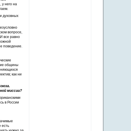
 у него на
гаем.
ти духовных
безусловно
ском вопросе,
 И все равно
сложной
ое поведение.
ические
ские общины
меняющихся
ектив; как ни
оюза.
вной миссии?
фриканскими
сь в России
значимые
е есть
чать нужно за