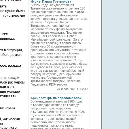
Иконы Павла Третьякова
В этом году Государственная
вать
Третьяковская галерея отмечает 170
мне нужно было
лет со дня своего основания. К столь
, туристические
солидной дате в ее Инженерном
корпусе открыта уникальная выставка
«Иконы. Собрание Павла
Третьякова», посвященная
малоизвестному факту биографии
знаменитого мецената. Последние
 всех
восемь лет своей жизни Павел
 природа,
Михайлович собирал иконы. За это
время его коллекция пополнилась
более чем 60 произведениями
я в ситуации,
древнерусского искусства. В течение
столетия почти все это собрание
юбого другого
хранилось в запасниках музея
и не было известно зрителю. О том,
как возникла коллекция и какова была
лось больше
ее судьба в ХХ веке, рассказывает
куратор выставки, главный научный
сотрудник отдела Древнерусского
 по площади
искусства Государственной
Третьяковской галереи Екатерина
Габон размером
Гладышева. PDF-версия.
ади всех
24 июля 2026 г. 14:30
ания меньше
ятидесяти
Архипастырь на переломе эпох
Восемнадцатого августа 1966 года
в Краснодаре отошел ко Господу
зависимых
митрополит Краснодарский
и Кубанский Виктор (Святин). В 2026
году исполняется 60 лет со дня его
кончины — срок, позволяющий
 как Россия.
осмыслить масштаб личности
зее —
подвижника, чья жизнь стала
рика: ЮАР,