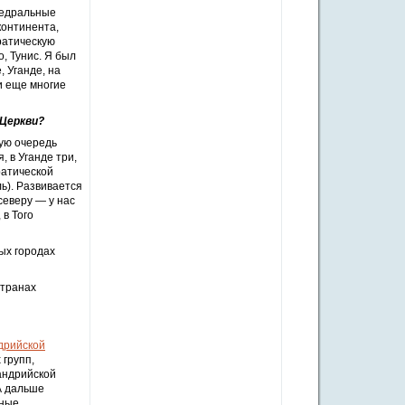
федральные
континента,
ратическую
, Тунис. Я был
, Уганде, на
и еще многие
 Церкви?
вую очередь
, в Уганде три,
ратической
ль). Развивается
северу — у нас
 в Того
ых городах
странах
дрийской
 групп,
андрийской
А дальше
ьные