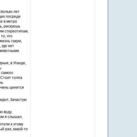
сколько лет
щих посреди
же в метро
ь, рискуешь
шим стереотипам.
 то, что
жизнь такую,
 где нет
 животными.
дные, в Уганде,
ь
с самого
 Стоит толпа
нь
очень ценится
видел. Зачастую
ю воду.
ом я слышал.
ители к этому
ый раз, какой-то