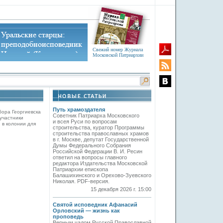
Свежий номер Журнала
Московской Патриархии
Путь храмоздателя
бора Георгиевска
Советник Патриарха Московского
участники
и всея Руси по вопросам
 в колонии для
строительства, куратор Программы
строительства православных храмов
в г. Москве, депутат Государственной
Думы Федерального Собрания
Российской Федерации В. И. Ресин
ответил на вопросы главного
редактора Издательства Московской
Патриархии епископа
Балашихинского и Орехово-Зуевского
Николая. PDF-версия.
15 декабря 2026 г. 15:00
Святой исповедник Афанасий
Орловский — жизнь как
проповедь
Верным чадом Русской Православной