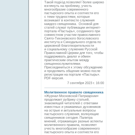
Такой подход позволяет более широко
взглянуть на проблему, учесть
многообразие современного
пастырского опыта и соотнести его
с теми трудностями, которые
возникают в контексте служения
каждого священника. Основой для
статей служат публикации интернет-
портала «Пастырь», созданного при
совместном участии православного
Свято-Тихоновского богословского
института и Синодального отдела по
церковной благотворительности
и социальному служению Русской
Православной Церкви для того, чтобы
поддерживать диалог и обмен
практическим опытом между
священнослужителями.
Присоединиться к этому обсуждению
и продолжить общение можно после
регистрации на портале «Пастырь».
PDF-версия.
7 сентября 2023 г. 16:00
Молитвенное правило священника
«Журнал Московской Патриархии»
продолжает рубрику статьей,
знакомящей читателей с ответами
известных и уважаемых духовников
на острые и актуальные вопросы
пастырского служения, волнующие
священников сегодня. Палитра
мнений, отражающих разные аспекты
молитвенного правила, позволяет
учесть многообразие современного
пастырского опыта и соотнести его