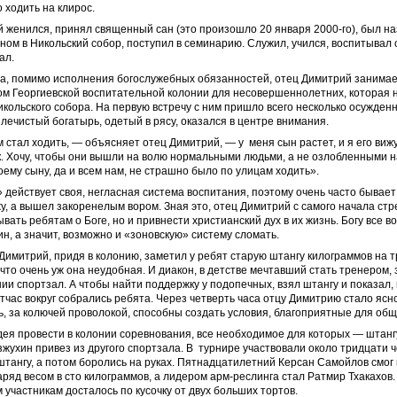
о ходить на клирос.
 женился, принял священный сан (это произошло 20 января 2000-го), был н
ом в Никольский собор, поступил в семинарию. Служил, учился, воспитывал 
ал.
да, помимо исполнения богослужебных обязанностей, отец Димитрий занима
м Георгиевской воспитательной колонии для несовершеннолетних, которая н
икольского собора. На первую встречу с ним пришло всего несколько осужденн
лечистый богатырь, одетый в рясу, оказался в центре внимания.
м стал ходить, — объясняет отец Димитрий, — у меня сын растет, и я его вижу
. Хочу, чтобы они вышли на волю нормальными людьми, а не озлобленными на
ему сыну, да и всем нам, не страшно было по улицам ходить».
 действует своя, негласная система воспитания, поэтому очень часто бывает 
у, а вышел закоренелым вором. Зная это, отец Димитрий с самого начала ст
ывать ребятам о Боге, но и привнести христианский дух в их жизнь. Богу все 
н, а значит, возможно и «зоновскую» систему сломать.
имитрий, придя в колонию, заметил у ребят старую штангу килограммов на т
 что очень уж она неудобная. И диакон, в детстве мечтавший стать тренером,
нии спортзал. А чтобы найти поддержку у подопечных, взял штангу и показал, 
тчас вокруг собрались ребята. Через четверть часа отцу Димитрию стало ясно
ь, за колючей проволокой, способны создать условия, благоприятные для об
дея провести в колонии соревнования, все необходимое для которых — штанг
жухин привез из другого спортзала. В турнире участвовали около тридцати ч
тангу, а потом боролись на руках. Пятнадцатилетний Керсан Самойлов смог 
ряд весом в сто килограммов, а лидером арм-реслинга стал Ратмир Тхакахов
 участникам досталось по кусочку от двух больших тортов.