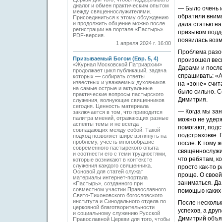
диалог и обмен практическим опытом
— Было очень и
между священнослужителями.
обратили вним
Присоединиться к этому обсуждению
и продолжить общение можно после
дала статью на
регистрации на портале «Пастырь».
призывом подде
PDF-версия.
появилась воз
1 апреля 2024 г. 16:00
Проблема разоб
Призываемый Богом (Евр. 5, 4)
произошел вес
«Журнал Московской Патриархии»
Дарами и после
продолжает цикл публикаций, задача
спрашивать: «А
которых — собирать ответы
известных и уважаемых духовников
на «зоне» счит
на самые острые и актуальные
было сильно. С
практические вопросы пастырского
Димитрия.
служения, волнующие священников
сегодня. Ценность материала
— Когда мы зан
заключается в том, что приводится
палитра мнений, отражающих разные
можно не удерж
аспекты темы и не всегда
помогают, подс
совпадающих между собой. Такой
подстраховке. 
подход позволяет шире взглянуть на
проблему, учесть многообразие
после. К тому 
современного пастырского опыта
священнослужит
и соотнести его с теми трудностями,
что ребятам, к
которые возникают в контексте
служения каждого священника.
просто как-то р
Основой для статей служат
проще. О своей
материалы интернет-портала
заниматься. Да
«Пастырь», созданного при
совместном участии Православного
помощью каких-
Свято-Тихоновского богословского
института и Синодального отдела по
После нескольк
церковной благотворительности
успехов, а дру
и социальному служению Русской
Димитрий объяс
Православной Церкви для того, чтобы