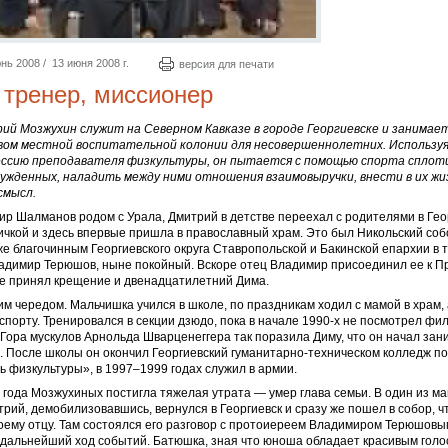
нь 2008 / 13 июня 2008 г.
версия для печати
 тренер, миссионер
ий Мозжухин служит на Северном Кавказе в городе Георгиевске и занимае
ом местной воспитательной колонии для несовершеннолетних. Используя
ссию преподавателя физкультуры, он пытается с помощью спорта сплот
ужденных, наладить между ними отношения взаимовыручки, внести в их жи
смысл.
р Шалманов родом с Урала, Дмитрий в детстве переехал с родителями в Гео
ичкой и здесь впервые пришла в православный храм. Это был Никольский соб
кже благочинным Георгиевского округа Ставропольской и Бакинской епархии в 
адимир Терюшов, ныне покойный. Вскоре отец Владимир присоединил ее к П
же принял крещение и двенадцатилетний Дима.
м чередом. Мальчишка учился в школе, по праздникам ходил с мамой в храм, 
спорту. Тренировался в секции дзюдо, пока в начале 1990-х не посмотрел фи
Гора мускулов Арнольда Шварценеггера так поразила Диму, что он начал зан
 После школы он окончил Георгиевский гуманитарно-техническом колледж п
 физкультуры», в 1997–1999 годах служил в армии.
 года Мозжухиных постигла тяжелая утрата — умер глава семьи. В один из ма
трий, демобилизовавшись, вернулся в Георгиевск и сразу же пошел в собор, ч
оему отцу. Там состоялся его разговор с протоиереем Владимиром Терюшовы
дальнейший ход событий. Батюшка, зная что юноша обладает красивым голо