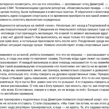
нтересно посмотреть, кто на что способен, — вспоминает отец Димитрий. —
ание СМИ. Телевизионщики сделали репортаж, «Комсомольская правда — С
 целую полосу, были публикации и в местных газетах. Я обратился к благотво
ржать идею создания спортзала и со временем приобрести кое-какой инвента
можность сплотить малолетних осужденных.
щенности актуальна на любой «зоне». Несколько лет назад в Георгиевской 
ьма показательный случай. Священник из Никольского собора пришел туда с
 исповеди стал причащать желающих. Но в какой-то момент мальчишки вдруг
 у вас нет другой чаши?» Как выяснилось, из чаши только что причастился один
али хуже всех, и остальные брезговали пить после него. Разделение среди ко
ейчас ситуация гораздо лучше. Немало способствуют этому спортивные заня
имаемся со штангой, ребята понимают, что это не игрушка, — рассказывает 
ать, и тогда она кому-то причинит травму. Поэтому когда один лежит на скаме
траховывают. И каждый мальчишка в свою очередь оказывается то на скамейке
При такой взаимовыручке отношениям «по понятиям» нет места ни во время т
же, когда мы занимаемся, меня, как тренера, внимательно слушают и доверяют. 
ель, использую это, чтобы говорить на духовно-нравственные темы. Прекра
оторые отбывают здесь наказание, хочется разнообразия. Кто-то из них прихо
азвлечься. Ну и пусть! Все равно они что-то услышат. А я стараюсь говорить 
 жизни рассказываю. О том, как к Богу пришел, про юность, про то, как спорто
 обо всем. Естественно, говорю и о вере, но не всегда «в лоб». Больше стараю
то житейских примеров.
их тренировок у подопечных отца Димитрия появился спортивный азарт: кто
гие не хотели отставать. Стали спрашивать: «Мы тоже так хотим, но как этого
нил: надо регулярно тренироваться, а еще — не курить. Те, кто задавал вопро