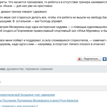
реты. Что касается тренировок, то ребята и в отсутствие тренера занимаютс
о. Иначе — для них уже не престижно.
 диакон-тренер говорит сдержано:
о мере сил стараться делать все, чтобы эти ребята не вышли на свободу ба
ышцами. В остальном — как Господь управит.
имитрия Мозжухина еще одна интересная задумка — с помощью единомышлен
й создать в Георгиевске православный спортивный зал «Илья Муромец» и бы
 все меня поймут и поддержат, в силу сложившихся стереотипов, — замечает 
церковь, надо идти к ним — например, в спортзал. Ничего плохого в этом нет.
Поделиться…
ова:
духовенство
,
тюремное служение
:
ихиатрической больнице учит смирению
е Послание Патриарха Московского и всея Руси Кирилла
: привечать или прогонять?