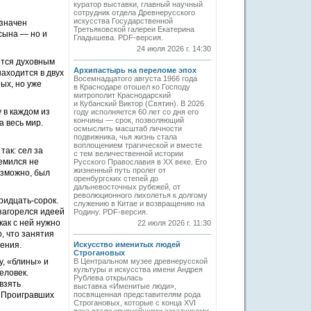
куратор выставки, главный научный
сотрудник отдела Древнерусского
искусства Государственной
азначен
Третьяковской галереи Екатерина
сына — но и
Гладышева. PDF-версия.
24 июля 2026 г. 14:30
ется духовным
Архипастырь на переломе эпох
аходится в двух
Восемнадцатого августа 1966 года
ых, но уже
в Краснодаре отошел ко Господу
митрополит Краснодарский
и Кубанский Виктор (Святин). В 2026
 в каждом из
году исполняется 60 лет со дня его
кончины — срок, позволяющий
 весь мир.
осмыслить масштаб личности
подвижника, чья жизнь стала
воплощением трагической и вместе
так: сел за
с тем величественной истории
ремился не
Русского Православия в XX веке. Его
жизненный путь пролег от
возможно, был
оренбургских степей до
дальневосточных рубежей, от
революционного лихолетья к долгому
ридцать-сорок.
служению в Китае и возвращению на
 загорелся идеей
Родину. PDF-версия.
как с ней нужно
22 июля 2026 г. 11:30
, что занятия
щения.
Искусство именитых людей
Строгановых
у, «блины» и
В Центральном музее древнерусской
культуры и искусства имени Андрея
еловек.
Рублева открылась
взять
выставка «Именитые люди»,
. Проигравших
посвященная представителям рода
Строгановых, которые с конца XVI