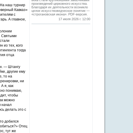
века стали крупнейшими заказчиками
произведений церковного искусства.
 На наш турнир
Благодаря их деятельности возникло
еверный Кавказ»
целое искусствоведческое понятие —
рителям с
«строгановская икона». PDF-версия.
рь. А главное,
17 июля 2026 г. 12:00
колонии
о Святыми
 стали
 из тех, кого
нтингента тогда
тия отца
он. — Штангу
йке, другие ему
, то на
ренировки, ни
А я, как
сно понимаю,
дит, чтобы
как можно
м начал
сь делать это с
-то добился
 добиться?» Отец
с, тут же