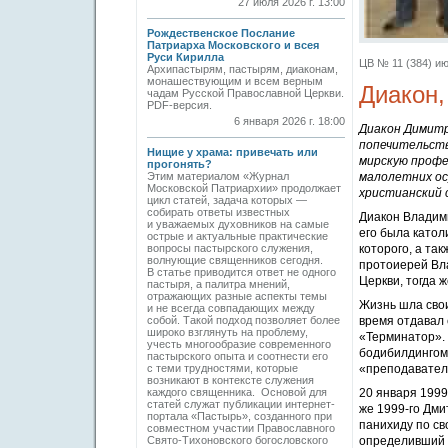
27 июля 2026 г. 13:00
Рождественское Послание
Патриарха Московского и всея
Руси Кирилла
ЦВ № 11 (384) ию
Архипастырям, пастырям, диаконам,
монашествующим и всем верным
Диакон,
чадам Русской Православной Церкви.
PDF-версия.
6 января 2026 г. 18:00
Диакон Димитр
попечительств
Нищие у храма: привечать или
мирскую профе
прогонять?
Этим материалом «Журнал
малолетних ос
Московской Патриархии» продолжает
христианский 
цикл статей, задача которых —
собирать ответы известных
Диакон Владими
и уважаемых духовников на самые
его была катол
острые и актуальные практические
вопросы пастырского служения,
которого, а та
волнующие священников сегодня.
протоиерей Вл
В статье приводится ответ не одного
Церкви, тогда 
пастыря, а палитра мнений,
отражающих разные аспекты темы
Жизнь шла свои
и не всегда совпадающих между
собой. Такой подход позволяет более
время отдавал 
широко взглянуть на проблему,
«Терминатор». 
учесть многообразие современного
бодибилдингом.
пастырского опыта и соотнести его
с теми трудностями, которые
«преподаватель
возникают в контексте служения
каждого священника. Основой для
20 января 1999
статей служат публикации интернет-
же 1999-го Дми
портала «Пастырь», созданного при
панихиду по св
совместном участии Православного
Свято-Тихоновского богословского
определивший 