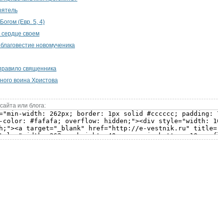
оятель
огом (Евр. 5, 4)
в сердце своем
благовестие новомученика
правило священника
ного воина Христова
сайта или блога: