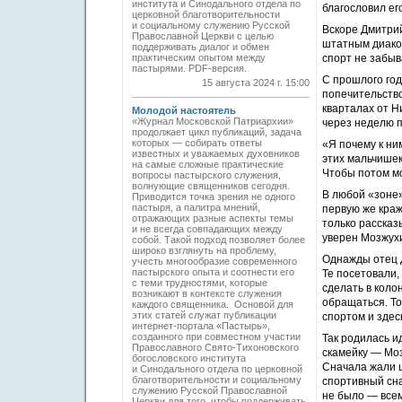
института и Синодального отдела по
благословил ег
церковной благотворительности
и социальному служению Русской
Вскоре Дмитрий
Православной Церкви с целью
штатным диакон
поддерживать диалог и обмен
практическим опытом между
спорт не забыв
пастырями. PDF-версия.
С прошлого го
15 августа 2024 г. 15:00
попечительство
кварталах от Н
Молодой настоятель
«Журнал Московской Патриархии»
через неделю п
продолжает цикл публикаций, задача
которых — собирать ­ответы
«Я почему к ни
известных и уважаемых духовников
этих мальчишек
на самые сложные практические
Чтобы потом мо
вопросы пастырского служения,
волнующие священников сегодня.
В любой «зоне»
Приводится точка зрения не одного
пастыря, а палитра мнений,
первую же краж
отражающих разные аспекты темы
только рассказ
и не всегда совпадающих между
уверен Мозжухи
собой. Такой подход позволяет более
широко взглянуть на проблему,
Однажды отец Д
учесть многообразие современного
пастырского опыта и соотнести его
Те посетовали,
с теми трудностями, которые
сделать в коло
возникают в контексте ­служения
обращаться. То
каждого священника. Основой для
этих статей служат публикации
спортом и здес
интернет-портала «Пастырь»,
созданного при совместном участии
Так родилась и
Православного Свято-Тихоновского
скамейку — Моз
богословского ­института
Сначала жали ш
и Синодального отдела по церковной
благотворительности и социальному
спортивный сна
служению Русской Православной
не было — всем
Церкви для того, чтобы поддерживать