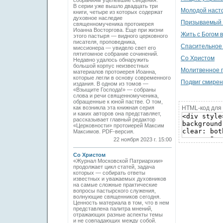
собраниям уцелевшие сведения.
В серии уже вышло двадцать три
Молодой наст
книги, четыре из которых содержат
духовное наследие
Призываемый Б
священномученика протоиерея
Иоанна Востор­гова. Еще при жизни
Жить с Богом 
этого пастыря — видного церковного
писателя, проповедника,
Спасительное 
миссионера — увидело свет его
пятитомное собрание сочинений.
Со Христом
Недавно удалось обнаружить
большой корпус неизвестных
Молитвенное 
материалов протоиерея Иоанна,
которые легли в основу современного
Подвиг смирен
издания. В одном из томов —
«Взыщите Господа!» — собраны
cлова и речи священномученика,
обращенные к юной пастве. О том,
как возникла эта книжная серия
HTML-код для 
и каких авторов она представляет,
рассказывает главный редактор
«Церковности» протоиерей Максим
Максимов. PDF-версия.
22 ноября 2023 г. 15:00
Со Христом
«Журнал Московской Патриархии»
продолжает цикл статей, задача
которых — собирать ответы
известных и уважаемых духовников
на самые сложные практические
вопросы пастырского служения,
волнующие священников сегодня.
Ценность материала в том, что в нем
представлена палитра мнений,
отражающих разные аспекты темы
и не совпадающих между собой.