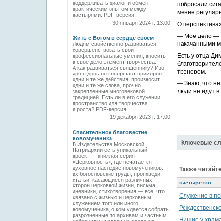
поддерживать диалог и обмен
побросали сига
практическим опытом между
менее регулярн
пастырями. PDF-версия.
30 января 2024 г. 13:00
О перспективах
— Мое дело — п
Жить с Богом в сердце своем
накачанными м
Людям свойственно развиваться,
совершенствовать свои
Есть у отца Д
профессиональные умения, вносить
в свое дело элемент творчества.
благотворителе
А как развиваться священнику? Изо
тренером.
дня в день он совершает примерно
одни и те же действия, произносит
— Знаю, что не
одни и те же слова, прочно
люди не идут в 
закрепленные многовековой
традицией. Есть ли в его служении
пространство для творчества
и роста? PDF-версия.
19 декабря 2023 г. 17:00
Спасительное благовестие
новомученика
Ключевые сл
В Издательстве Московской
Патриархии есть уникальный
проект — книжная серия
«Церковность», где печатается
духовное наследие новомучеников:
Также читайте
их богословские труды, проповеди,
статьи, касающиеся различных
пастырство
сторон церковной жизни, письма,
дневники, стихотворения — все, что
Служение в пс
связано с жизнью и церковным
служением того или иного
Рождественско
новомученика, о ком удается собрать
разрозненные по архивам и частным
Нищие у храма