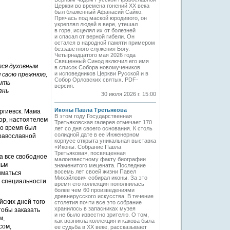
Церкви во времена гонений XX века
был блаженный Афанасий Сайко.
Прячась под маской юродивого, он
укреплял людей в вере, утешал
в горе, исцелял их от болезней
и спасал от верной гибели. Он
остался в народной памяти примером
беззаветного служения Богу.
Четырнадцатого мая 2026 года
Священный Синод включил его имя
тся духовным
в список Собора новомучеников
и исповедников Церкви Русской и в
 свою прежнюю,
Собор Орловских святых. PDF-
ить
версия.
знь
30 июля 2026 г. 15:00
Иконы Павла Третьякова
ргиевск. Мама
В этом году Государственная
ор, настоятелем
Третьяковская галерея отмечает 170
то время был
лет со дня своего основания. К столь
солидной дате в ее Инженерном
равославной
корпусе открыта уникальная выставка
«Иконы. Собрание Павла
Третьякова», посвященная
а все свободное
малоизвестному факту биографии
льм
знаменитого мецената. Последние
восемь лет своей жизни Павел
иматься
Михайлович собирал иконы. За это
о специальности
время его коллекция пополнилась
более чем 60 произведениями
древнерусского искусства. В течение
йских дней того
столетия почти все это собрание
хранилось в запасниках музея
тобы заказать
и не было известно зрителю. О том,
м,
как возникла коллекция и какова была
сом,
ее судьба в ХХ веке, рассказывает