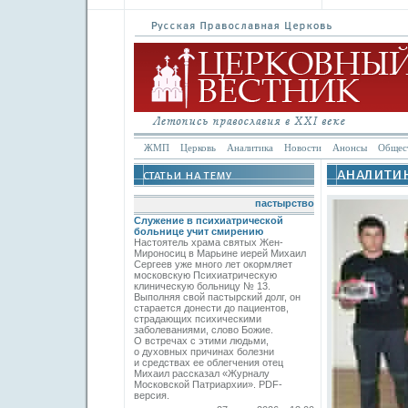
ЖМП
Церковь
Аналитика
Новости
Анонсы
Общес
пастырство
Служение в психиатрической
больнице учит смирению
Настоятель храма святых Жен-
Мироносиц в Марьине иерей Михаил
Сергеев уже много лет окормляет
московскую Психиатрическую
клиническую больницу № 13.
Выполняя свой пастырский долг, он
старается донести до пациентов,
страдающих психическими
заболеваниями, слово Божие.
О встречах с этими людьми,
о духовных причинах болезни
и средствах ее облегчения отец
Михаил рассказал «Журналу
Московской Патриархии». PDF-
версия.