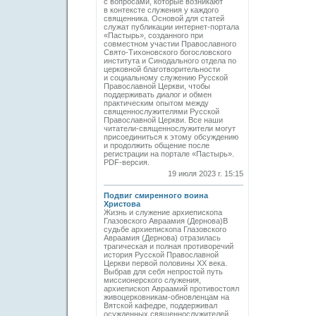
с вопросами, которые возникают
в контексте служения у каждого
священника. Основой для статей
служат публикации интернет-портала
«Пастырь», созданного при
совместном участии Православного
Свято-Тихоновского богословского
института и Синодального отдела по
церковной благотворительности
и социальному служению Русской
Православной Церкви, чтобы
поддерживать диалог и обмен
практическим опытом между
священнослужителями Русской
Православной Церкви. Все наши
читатели-священнослужители могут
присоединиться к этому обсуждению
и продолжить общение после
регистрации на портале «Пастырь».
PDF-версия.
19 июля 2023 г. 15:15
Подвиг смиренного воина
Христова
Жизнь и служение архиепископа
Глазовского Авраамия (Дернова)В
судьбе архиепископа Глазовского
Авраамия (Дернова) отразилась
трагическая и полная противоречий
история Русской Православной
Церкви первой половины ХХ века.
Выбрав для себя непростой путь
миссионерского служения,
архиепископ Авраамий противостоял
живоцерковникам-обновленцам на
Вятской кафедре, поддерживал
осужденных священнослужителей,