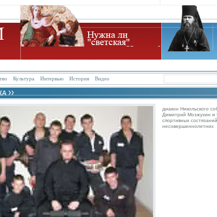
тво
Культура
Интервью
История
Видео
диакон Никольского со
Димитрий Мозжухин и 
спортивных состязаний
несовершеннолетних