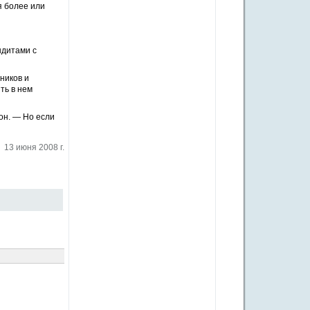
я более или
ндитами с
ников и
ть в нем
он. — Но если
13 июня 2008 г.