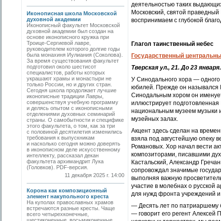
деятельностью таких выдающих
Московский, святой праведный 
Иконописная школа Московской
духовной академии
воспринимаем с глубокой благо
Иконописный факультет Московской
духовной академии был создан на
основе иконописного кружка при
Троице-Сергиевой лавре,
Глагол таинственный небес
руководителем которого долгие годы
была монахиня Иулиания (Соколова).
Государственный центральный
За время существования факультет
подготовил около шестисот
Тверская ул., 21. До 23 января.
специалистов, работы которых
украшают храмы и монастыри не
У Синодального хора — одного 
только России, но и других стран.
юбилей. Прежде он назывался 
Сегодня школа продолжает лучшие
Синодальным хором он именуетс
иконописные традиции Лавры,
совершенствуя учебную программу
иллюстрирует подготовленная 
и делясь опытом с иконописными
национальным музеем музыки и
отделениями духовных семинарий
музейных залах.
страны. О самобытности и специфике
этого факультета, о том, как за три
Акцент здесь сделан на времени
с половиной десятилетия изменились
требования к выпускникам
взяла под августейшую опеку 
и насколько сегодня можно доверять
Романовых. Хор начал вести ак
в иконописном деле искусственному
композиторами, писавшими духо
интеллекту, рассказал декан
факультета архимандрит Лука
Кастальский, Александр Гречан
(Головков). PDF-версия.
сопровождал значимые государс
11 декабря 2025 г. 14:00
выполняя важную просветитель
участие в молебнах о русской 
Корона как композиционный
для нужд фронта учреждений и
элемент накупольного креста
На куполах православных храмов
— Десять лет по патриаршему 
встречаются разные кресты. Чаще
— говорит его регент Алексей 
всего четырехконечные,
шестиконечные, восьмиконечные.