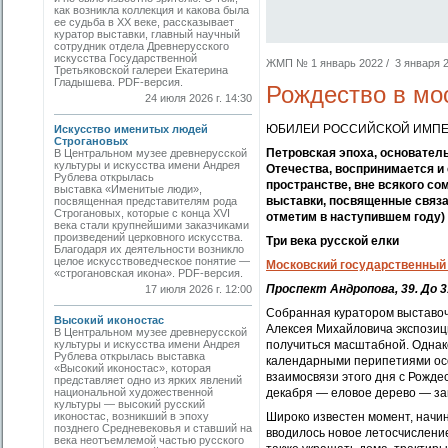
как возникла коллекция и какова была
ее судьба в ХХ веке, рассказывает
куратор выставки, главный научный
сотрудник отдела Древнерусского
искусства Государственной
ЖМП № 1 январь 2022 / 3 января 20
Третьяковской галереи Екатерина
Гладышева. PDF-версия.
Рождество в мо
24 июля 2026 г. 14:30
ЮБИЛЕИ РОССИЙСКОЙ ИМПЕР
Искусство именитых людей
Строгановых
Петровская эпоха, основате
В Центральном музее древнерусской
культуры и искусства имени Андрея
Отечества, воспринимается и 
Рублева открылась
пространстве, вне всякого со
выставка «Именитые люди»,
выставки, посвященные связа
посвященная представителям рода
Строгановых, которые с конца XVI
отметим в наступившем году)
века стали крупнейшими заказчиками
произведений церковного искусства.
Три века русской елки
Благодаря их деятельности возникло
целое искусствоведческое понятие —
Московский государственный
«строгановская икона». PDF-версия.
Проспект Андропова, 39. До 3
17 июля 2026 г. 12:00
Собранная куратором выставо
Высокий иконостас
Алексея Михайловича экспозиц
В Центральном музее древнерусской
культуры и искусства имени Андрея
получиться масштабной. Однак
Рублева открылась выставка
календарными перипетиями осо
«Высокий иконостас», которая
взаимосвязи этого дня с Рожде
представляет одно из ярких явлений
национальной художественной
декабря — еловое дерево — за
культуры — высокий русский
иконостас, возникший в эпоху
Широко известен момент, начи
позднего Средневековья и ставший на
вводилось новое летосчисление
века неотъемлемой частью русского