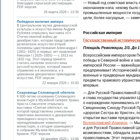
— Новый год советская власть 
благодаря серьезной реставрации.
PDF-версия.
окончанием нэпа: некому было
26 марта 2026 г. 13:30
промышленные мощности госуд
цели, более насущные, — заме
Победное величие ампира
В Центральном музее древнерусской
культуры и искусства имени Андрея
Российская империя
Рублева открылась выставка «От
Отечественной войны до
Государственный исторически
декабристов», которая представляет
религиозное искусство второй
Площадь Революции, 2/3. До 
половины царствования Александра I
(1801–1825) и первых лет правления
Всероссийским императором Пе
Николая I (1825–1855) — с 1813 по
1832 год. Этот период принято
победы в Северной войне и за
считать началом золотого века
имперской России — важнейший
русской культуры, который нашел
предпринимает Исторический м
отражение и в иконописи, и в
церковном декоративно-прикладном
военные и придворные мундиры,
искусстве. PDF-версия.
предметы храмового убранства
22 января 2026 г. 15:00
впервые.
Сокровища Соловецкой обители
— Для Русской Православной Ц
К 600-летию основания Соловецкого
и глава государства управлял 
монастыря в Музейной галерее Храма
о награждении принимались от
Христа Спасителя открылась
выставка «Святая обитель», на
Священному Синоду Русской Пр
которой представлены уникальные
«дорогая Сестра во Христе», п
памятники иконописи и декоративно-
открытии выставки председат
прикладного искусства,
принадлежавшие знаменитому
Волоколамский Иларион
. — Мы
монастырю, а сегодня хранящиеся
и для Русской Православной Це
в собрании Музеев Московского
возможностями, обладала значи
Кремля. PDF-версия.
православным. Этот период дл
18 декабря 2025 г. 13:00