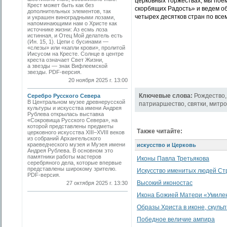
церковных торжествах, мы поем
Крест может быть как без
скорбящих Радость» и ведем о
дополнительных элементов, так
четырех десятков стран по всем
и украшен виноградными лозами,
напоминающими нам о Христе как
источнике жизни: Аз есмь лоза
истинная, и Отец Мой делатель есть
(Ин. 15, 1). Цепи с бусинами —
«слезы» или «капли крови», пролитой
Иисусом на Кресте. Солнце в центре
креста означает Свет Жизни,
а звезды — знак Вифлеемской
звезды. PDF-версия.
20 ноября 2025 г. 13:00
Ключевые слова:
Рождество
Серебро Русского Севера
В Центральном музее древнерусской
патриаршество
,
святки
,
митро
культуры и искусства имени Андрея
Рублева открылась выставка
«Сокровища Русского Севера», на
которой представлены предметы
Также читайте:
церковного искусства XIII–XVIII веков
из собраний Архангельского
краеведческого музея и Музея имени
искусство и Церковь
Андрея Рублева. В основном это
памятники работы мастеров
Иконы Павла Третьякова
серебряного дела, которые впервые
представлены широкому зрителю.
Искусство именитых людей Ст
PDF-версия.
Высокий иконостас
27 октября 2025 г. 13:30
Икона Божией Матери «Умилен
Образы Христа в иконе, скульп
Победное величие ампира