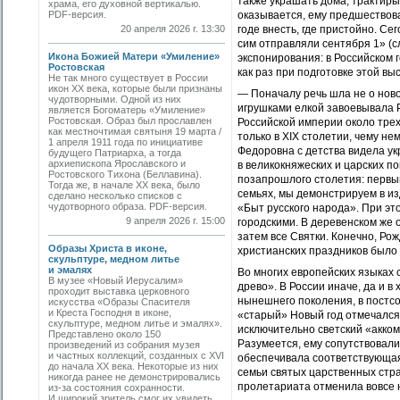
также украшать дома, трактиры
храма, его духовной вертикалью.
PDF-версия.
оказывается, ему предшествов
20 апреля 2026 г. 13:30
годе внесть, где пристойно. Се
сим отправляли сентября 1» (с
Икона Божией Матери «Умиление»
экспонирования: в Российском 
Ростовская
как раз при подготовке этой выс
Не так много существует в России
икон XX века, которые были признаны
— Поначалу речь шла не о ново
чудотворными. Одной из них
игрушками елкой завоевывала 
является Богоматерь «Умиление»
Ростовская. Образ был прославлен
Российской империи около тре
как местночтимая святыня 19 марта /
только в XIX столетии, чему н
1 апреля 1911 года по инициативе
Федоровна с детства видела ук
будущего Патриарха, а тогда
архиепископа Ярославского и
в великокняжеских и царских п
Ростовского Тихона (Беллавина).
позапрошлого столетия: первый
Тогда же, в начале ХХ века, было
семьях, мы демонстрируем в и
сделано несколько списков с
чудотворного образа. PDF-версия.
«Быт русского народа». При эт
9 апреля 2026 г. 15:00
городскими. В деревенском же
затем все Святки. Конечно, Рож
Образы Христа в иконе,
христианских праздников было 
скульптуре, медном литье
и эмалях
Во многих европейских языках 
В музее «Новый Иерусалим»
древо». В России иначе, да и 
проходит выставка церковного
нынешнего поколения, в постс
искусства «Образы Спасителя
и Креста Господня в иконе,
«старый» Новый год отмечался,
скульптуре, медном литье и эмалях».
исключительно светский «акко
Представлено около 150
Разумеется, ему сопутствовали
произведений из собрания музея
и частных коллекций, созданных с XVI
обеспечивала соответствующа
до начала XX века. Некоторые из них
семьи святых царственных страс
никогда ранее не демонстрировались
пролетариата отменила вовсе н
из-за состояния сохранности.
И широкий зритель смог их увидеть