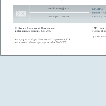
e-mail:
news@jmp.ru
ГЛАВНАЯ
|
Новости
|
Ан
Редакция
Подписка
About us
|
Ли
©
Журнал Московской Патриархии
©
АРЕФА-це
и Церковный вестник
, 2007-2026
©Студия Никол
Правила испол
www.jmp.ru
— Журнал Московской Патриархии в PDF
www.tserkov.info
— старая версия сайта, 2002-2008