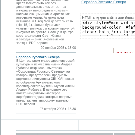
Серебро Русского Севера
Крест может быть как без
дополнительных элементов, так
и украшен виноградными лозами,
напоминающими нам о Христе как
источнике жизни: Аз есмь лоза
HTML-код для сайта или блога
истинная, и Отец Мой делатель есть
(Ин. 15, 1). Цепи с бусинами —
«слезы» или «капли крови», пролитой
Иисусом на Кресте. Солнце в центре
креста означает Свет Жизни,
а звезды — знак Вифлеемской
звезды. PDF-версия.
20 ноября 2025 г. 13:00
Серебро Русского Севера
В Центральном музее древнерусской
культуры и искусства имени Андрея
Рублева открылась выставка
«Сокровища Русского Севера», на
которой представлены предметы
церковного искусства XIII–XVIII веков
из собраний Архангельского
краеведческого музея и Музея имени
Андрея Рублева. В основном это
памятники работы мастеров
серебряного дела, которые впервые
представлены широкому зрителю.
PDF-версия.
27 октября 2025 г. 13:30