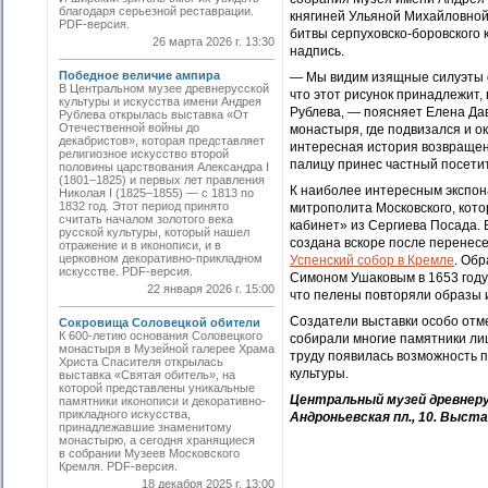
благодаря серьезной реставрации.
княгиней Ульяной Михайловно
PDF-версия.
битвы серпуховско-боровского 
26 марта 2026 г. 13:30
надпись.
Победное величие ампира
— Мы видим изящные силуэты фи
В Центральном музее древнерусской
что этот рисунок принадлежит
культуры и искусства имени Андрея
Рублева, — поясняет Елена Да
Рублева открылась выставка «От
Отечественной войны до
монастыря, где подвизался и о
декабристов», которая представляет
интересная история возвращени
религиозное искусство второй
палицу принес частный посетит
половины царствования Александра I
(1801–1825) и первых лет правления
К наиболее интересным экспон
Николая I (1825–1855) — с 1813 по
1832 год. Этот период принято
митрополита Московского, кото
считать началом золотого века
кабинет» из Сергиева Посада. 
русской культуры, который нашел
создана вскоре после перенес
отражение и в иконописи, и в
церковном декоративно-прикладном
Успенский собор в Кремле
. Об
искусстве. PDF-версия.
Симоном Ушаковым в 1653 году.
22 января 2026 г. 15:00
что пелены повторяли образы 
Создатели выставки особо отм
Сокровища Соловецкой обители
К 600-летию основания Соловецкого
собирали многие памятники лиц
монастыря в Музейной галерее Храма
труду появилась возможность п
Христа Спасителя открылась
культуры.
выставка «Святая обитель», на
которой представлены уникальные
Центральный музей древнеру
памятники иконописи и декоративно-
прикладного искусства,
Андроньевская пл., 10. Выст
принадлежавшие знаменитому
монастырю, а сегодня хранящиеся
в собрании Музеев Московского
Кремля. PDF-версия.
18 декабря 2025 г. 13:00