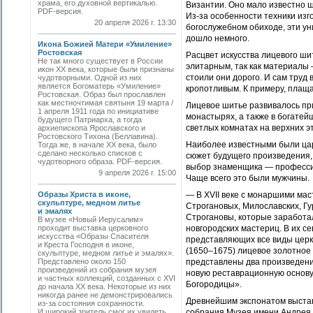
храма, его духовной вертикалью.
Византии. Оно мало известно ш
PDF-версия.
Из-за особенности техники изго
20 апреля 2026 г. 13:30
богослужебном обиходе, эти у
дошло немного.
Икона Божией Матери «Умиление»
Ростовская
Расцвет искусства лицевого ши
Не так много существует в России
элитарным, так как материалы 
икон XX века, которые были признаны
стоили они дорого. И сам тру
чудотворными. Одной из них
является Богоматерь «Умиление»
кропотливым. К примеру, плаща
Ростовская. Образ был прославлен
как местночтимая святыня 19 марта /
Лицевое шитье развивалось при
1 апреля 1911 года по инициативе
монастырях, а также в богате
будущего Патриарха, а тогда
светлых комнатах на верхних эт
архиепископа Ярославского и
Ростовского Тихона (Беллавина).
Наиболее известными были цар
Тогда же, в начале ХХ века, было
сделано несколько списков с
сюжет будущего произведения,
чудотворного образа. PDF-версия.
выбор знаменщика — профессио
9 апреля 2026 г. 15:00
Чаще всего это были мужчины.
Образы Христа в иконе,
— В XVII веке с монаршими ма
скульптуре, медном литье
Строгановых, Милославских, Г
и эмалях
Строгановы, которые заработал
В музее «Новый Иерусалим»
проходит выставка церковного
новгородских мастериц. В их с
искусства «Образы Спасителя
представляющих все виды церк
и Креста Господня в иконе,
(1650–1675) лицевое золотное
скульптуре, медном литье и эмалях».
Представлено около 150
представлены два произведени
произведений из собрания музея
новую реставрационную основу 
и частных коллекций, созданных с XVI
Богородицы».
до начала XX века. Некоторые из них
никогда ранее не демонстрировались
Древнейшим экспонатом выста
из-за состояния сохранности.
И широкий зритель смог их увидеть
собрания Музея имени Андрея 