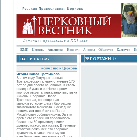
ЖМП
Церковь
Аналитика
Новости
Анонсы
Общество
Культура
И
искусство и Церковь
Иконы Павла Третьякова
В этом году Государственная
Третьяковская галерея отмечает 170
лет со дня своего основания. К столь
солидной дате в ее Инженерном
корпусе открыта уникальная выставка
«Иконы. Собрание Павла
Третьякова», посвященная
малоизвестному факту биографии
знаменитого мецената. Последние
восемь лет своей жизни Павел
Михайлович собирал иконы. За это
время его коллекция пополнилась
более чем 60 произведениями
древнерусского искусства. В течение
столетия почти все это собрание
хранилось в запасниках музея
и не было известно зрителю. О том,