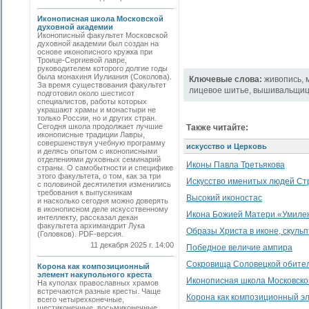
Иконописная школа Московской
духовной академии
Иконописный факультет Московской
духовной академии был создан на
основе иконописного кружка при
Троице-Сергиевой лавре,
руководителем которого долгие годы
была монахиня Иулиания (Соколова).
Ключевые слова:
живопись
,
За время существования факультет
лицевое шитье
,
вышивальщи
подготовил около шестисот
специалистов, работы которых
украшают храмы и монастыри не
только России, но и других стран.
Сегодня школа продолжает лучшие
Также читайте:
иконописные традиции Лавры,
совершенствуя учебную программу
искусство и Церковь
и делясь опытом с иконописными
отделениями духовных семинарий
Иконы Павла Третьякова
страны. О самобытности и специфике
этого факультета, о том, как за три
Искусство именитых людей Ст
с половиной десятилетия изменились
требования к выпускникам
Высокий иконостас
и насколько сегодня можно доверять
в иконописном деле искусственному
Икона Божией Матери «Умилен
интеллекту, рассказал декан
факультета архимандрит Лука
Образы Христа в иконе, скульп
(Головков). PDF-версия.
11 декабря 2025 г. 14:00
Победное величие ампира
Сокровища Соловецкой обите
Корона как композиционный
элемент накупольного креста
Иконописная школа Московско
На куполах православных храмов
встречаются разные кресты. Чаще
Корона как композиционный эл
всего четырехконечные,
шестиконечные, восьмиконечные.