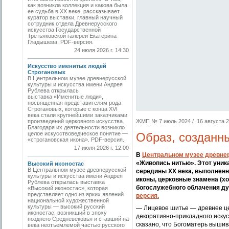
как возникла коллекция и какова была
ее судьба в ХХ веке, рассказывает
куратор выставки, главный научный
сотрудник отдела Древнерусского
искусства Государственной
Третьяковской галереи Екатерина
Гладышева. PDF-версия.
24 июля 2026 г. 14:30
Искусство именитых людей
Строгановых
В Центральном музее древнерусской
культуры и искусства имени Андрея
Рублева открылась
выставка «Именитые люди»,
посвященная представителям рода
Строгановых, которые с конца XVI
века стали крупнейшими заказчиками
произведений церковного искусства.
ЖМП № 7 июль 2024 / 16 августа 20
Благодаря их деятельности возникло
целое искусствоведческое понятие —
Образ, созданн
«строгановская икона». PDF-версия.
17 июля 2026 г. 12:00
В
Центральном музее древнер
«Живопись нитью». Этот уни
Высокий иконостас
В Центральном музее древнерусской
середины XX века, выполненны
культуры и искусства имени Андрея
иконы, церковные знамена (хо
Рублева открылась выставка
богослужебного облачения дух
«Высокий иконостас», которая
представляет одно из ярких явлений
версия.
национальной художественной
культуры — высокий русский
— Лицевое шитье — древнее це
иконостас, возникший в эпоху
декоративно-прикладного иску
позднего Средневековья и ставший на
сказано, что Богоматерь вышив
века неотъемлемой частью русского