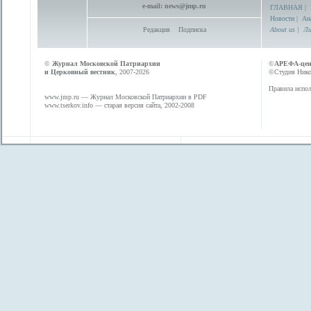
e-mail:
news@jmp.ru
ГЛАВНАЯ
|
Новости
|
Ан
Редакция
Подписка
About us
|
Ли
©
Журнал Московской Патриархии
©
АРЕФА-це
и Церковный вестник
, 2007-2026
©Студия Никол
Правила испол
www.jmp.ru
— Журнал Московской Патриархии в PDF
www.tserkov.info
— старая версия сайта, 2002-2008