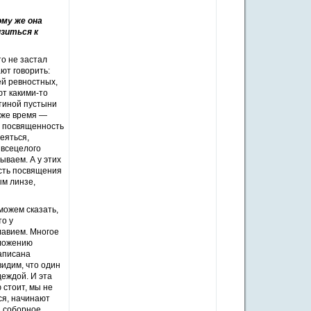
ому же она
изиться к
то не застал
ют говорить:
ей ревностных,
ют какими-то
тиной пустыни
о же время —
я посвященность
еяться,
 всецелого
ываем. А у этих
ость посвящения
ым линзе,
можем сказать,
то у
лавием. Многое
оложению
записана
идим, что один
деждой. И эта
 стоит, мы не
ся, начинают
я соборное