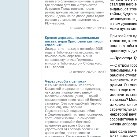
летия его блаженной кончины в доме,
стал для него 
где прошли детство и отрочество
будущего Предстоятеля, после
видимо, от это
реконструкции открыт мемориальный
тайны, будто о
музей. Здесь же во дворе дома годом
исповедовал и 
раньше установлен памятник ему.
PDF-версия.
своим духовнико
18 ноября 2025 г. 13:00
моим духовник
При всей его о
Крепко держись, православная
талантов, в не
паства, веры Христовой как якоря
спасения!
помню, чтобы о
Двадцать лет назад, в сентябре 2005
проникнуты ду
года, в Тобольске после долгих лет
поисков были обретены мощи
— Про отца Т
священномученика Гермогена,
епископа Тобольского и Сибирского.
— С отцом Тро
PDF-версия.
пономарем, я е
23 октября 2025 г. 15:00
рабочие стучат
выпрямить. А о
Через скорби к святости
руками. Он мно
В сонме местночтимых святых
Казанской епархии есть подвижник,
много еще кем.
чья жизнь, полная неустанной
исключительной
молитвы и богообщения, — яркий
ты монах? Монах
пример исполнения главной Божией
заповеди. Это преподобный Гавриил
из храма, он г
(Зырянов), или Гавриил
стремительная 
Седмиезерный, подвизавшийся
некоторой внут
в Седмиезерной пустыни последнюю
треть своей жизни. За смирение,
сосредоточен н
терпение гонений и болезней,
жажда добродел
искреннее доверие к Богу он
удостоился от Господа бесценных
Еще одна важна
даров любви, прозорливости
младшими сестр
и исцеления. Он воспитал большое