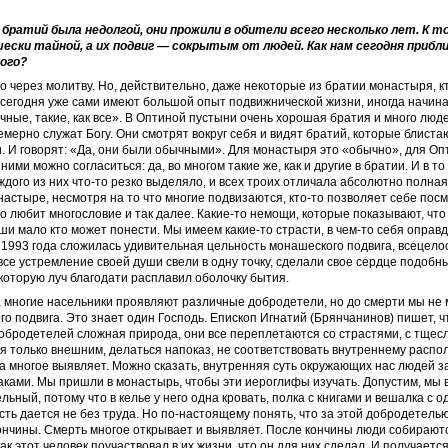
братий была недолгой, они прожили в обители всего несколько лет. К т
ески тайной, а их подвиг — сокрытым от людей. Как нам сегодня прибл
ого?
 через молитву. Но, действительно, даже некоторые из братии монастыря, к
 сегодня уже сами имеют большой опыт подвижнической жизни, иногда начина
ные, такие, как все». В Оптиной пустыни очень хорошая братия и много люд
мерно служат Богу. Они смотрят вокруг себя и видят братий, которые блиста
 И говорят: «Да, они были обычными». Для монастыря это «обычно», для Оп
ими можно согласиться: да, во многом такие же, как и другие в братии. И в т
дого из них что-то резко выделяло, и всех троих отличала абсолютно полна
онастыре, несмотря на то что многие подвизаются, кто-то позволяет себе посм
то любит многословие и так далее. Какие-то немощи, которые показывают, что
и мало кто может понести. Мы имеем какие-то страсти, в чем-то себя оправд
 1993 года сложилась удивительная цельность монашеского подвига, всецел
 все устремление своей души свели в одну точку, сделали свое сердце подобн
которую луч благодати расплавил оболочку бытия.
 многие насельники проявляют различные добродетели, но до смерти мы не 
ого подвига. Это знает один Господь. Епископ Игнатий (Брянчанинов) пишет, ч
обродетелей сложная природа, они все переплетаются со страстями, с тщес
я только внешним, делаться напоказ, не соответствовать внутреннему расп
а многое выявляет. Можно сказать, внутренняя суть окружающих нас людей 
ками. Мы пришли в монастырь, чтобы эти иероглифы изучать. Допустим, мы в
льный, потому что в келье у него одна кровать, полка с книгами и вешалка с о
ть дается не без труда. Но по-настоящему понять, что за этой добродетелью
ончины. Смерть многое открывает и выявляет. После кончины люди собирают
как этот человек поучаствовал в их жизни, что он для них сделал. И получаетс