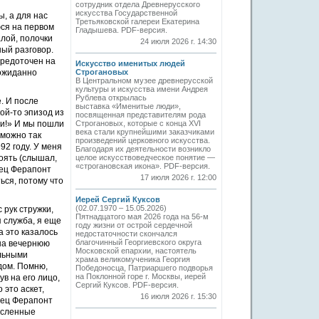
сотрудник отдела Древнерусского
искусства Государственной
, а для нас
Третьяковской галереи Екатерина
юся на первом
Гладышева. PDF-версия.
лой, полочки
24 июля 2026 г. 14:30
ный разговор.
средоточен на
Искусство именитых людей
еожиданно
Строгановых
В Центральном музее древнерусской
культуры и искусства имени Андрея
Рублева открылась
. И после
выставка «Именитые люди»,
ой-то эпизод из
посвященная представителям рода
ли!» И мы пошли
Строгановых, которые с конца XVI
века стали крупнейшими заказчиками
 можно так
произведений церковного искусства.
92 году. У меня
Благодаря их деятельности возникло
тоять (слышал,
целое искусствоведческое понятие —
«строгановская икона». PDF-версия.
отец Ферапонт
17 июля 2026 г. 12:00
ься, потому что
Иерей Сергий Куксов
(02.07.1970 – 15.05.2026)
 рук стружки,
Пятнадцатого мая 2026 года на 56-м
 служба, я еще
году жизни от острой сердечной
а это казалось
недостаточности скончался
благочинный Георгиевского округа
 на вечернюю
Московской епархии, настоятель
альными
храма великомученика Георгия
дом. Помню,
Победоносца, Патриаршего подворья
на Поклонной горе г. Москвы, иерей
ув на его лицо,
Сергий Куксов. PDF-версия.
 это аскет,
16 июля 2026 г. 15:30
тец Ферапонт
численные