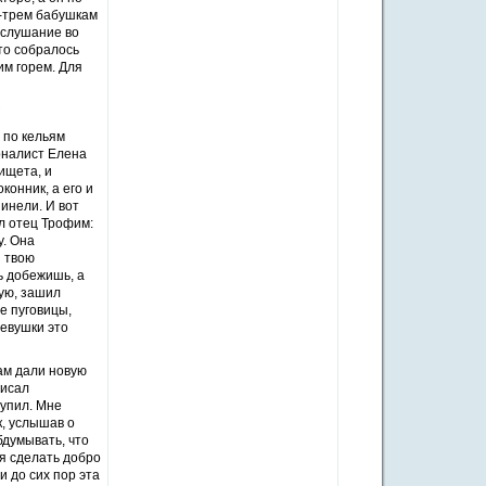
м-трем бабушкам
ослушание во
то собралось
им горем. Для
 по кельям
рналист Елена
ищета, и
конник, а его и
инели. И вот
ел отец Трофим:
у. Она
и твою
ь добежишь, а
кую, зашил
е пуговицы,
девушки это
ам дали новую
писал
тупил. Мне
к, услышав о
бдумывать, что
ая сделать добро
и до сих пор эта