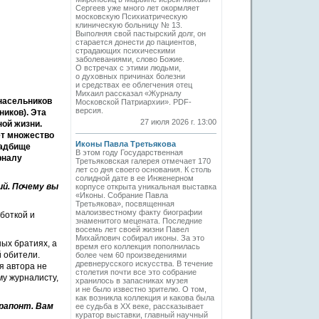
Сергеев уже много лет окормляет
московскую Психиатрическую
клиническую больницу № 13.
Выполняя свой пастырский долг, он
старается донести до пациентов,
страдающих психическими
заболеваниями, слово Божие.
О встречах с этими людьми,
о духовных причинах болезни
и средствах ее облегчения отец
Михаил рассказал «Журналу
насельников
Московской Патриархии». PDF-
версия.
ников). Эта
27 июля 2026 г. 13:00
ной жизни.
ет множество
Иконы Павла Третьякова
ладбище
В этом году Государственная
рналу
Третьяковская галерея отмечает 170
лет со дня своего основания. К столь
солидной дате в ее Инженерном
й. Почему вы
корпусе открыта уникальная выставка
«Иконы. Собрание Павла
Третьякова», посвященная
малоизвестному факту биографии
боткой и
знаменитого мецената. Последние
восемь лет своей жизни Павел
Михайлович собирал иконы. За это
ых братиях, а
время его коллекция пополнилась
 обители.
более чем 60 произведениями
древнерусского искусства. В течение
я автора не
столетия почти все это собрание
му журналисту,
хранилось в запасниках музея
и не было известно зрителю. О том,
как возникла коллекция и какова была
рапонт. Вам
ее судьба в ХХ веке, рассказывает
куратор выставки, главный научный