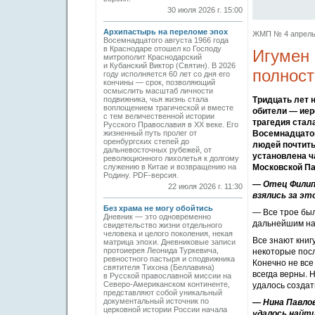
30 июля 2026 г. 15:00
Архипастырь на переломе эпох
ЖМП № 4 апрель 2
Восемнадцатого августа 1966 года
в Краснодаре отошел ко Господу
Игумен 
митрополит Краснодарский
и Кубанский Виктор (Святин). В 2026
полнос
году исполняется 60 лет со дня его
кончины — срок, позволяющий
осмыслить масштаб личности
подвижника, чья жизнь стала
Тридцать лет н
воплощением трагической и вместе
обители — иер
с тем величественной истории
трагедия стал
Русского Православия в XX веке. Его
жизненный путь пролег от
Восемнадцатог
оренбургских степей до
людей почтить
дальневосточных рубежей, от
установлена ч
революционного лихолетья к долгому
служению в Китае и возвращению на
Московской Па
Родину. PDF-версия.
— Отец Филип
22 июля 2026 г. 11:30
взялись за э
Без храма не могу обойтись
— Все трое был
Дневник — это одновременно
дальнейшим на
свидетельство жизни отдельного
человека и целого поколения, некая
Все знают книг
матрица эпохи. Дневниковые записи
протоиерея Леонида Туркевича,
некоторые пос
ревностного пастыря и сподвижника
Конечно не все
святителя Тихона (Беллавина)
всегда верны. 
в Русской православной миссии на
Северо-Американском континенте,
удалось созда
представляют собой уникальный
документальный источник по
— Нина Павло
церковной истории России начала
удалось найти