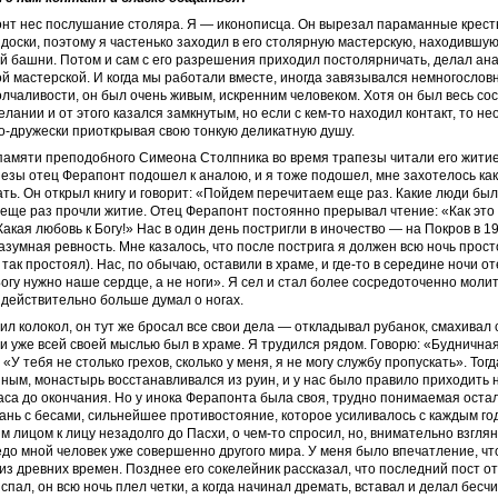
нт нес послушание столяра. Я — иконописца. Он вырезал параманные кресты
доски, поэтому я частенько заходил в его столярную мастерскую, находившу
 башни. Потом и сам с его разрешения приходил постолярничать, делал ана
й мастерской. И когда мы работали вместе, иногда завязывался немногослов
олчаливости, он был очень живым, искренним человеком. Хотя он был весь со
лании и от этого казался замкнутым, но если с кем-то находил контакт, то н
о-дружески приоткрывая свою тонкую деликатную душу.
памяти преподобного Симеона Столпника во время трапезы читали его житие
езы отец Ферапонт подошел к аналою, и я тоже подошел, мне захотелось как
ть. Он открыл книгу и говорит: «Пойдем перечитаем еще раз. Какие люди бы
, еще раз прочли житие. Отец Ферапонт постоянно прерывал чтение: «Как это
Какая любовь к Богу!» Нас в один день постригли в иночество — на Покров в 19
азумная ревность. Мне казалось, что после пострига я должен всю ночь прос
 так простоял). Нас, по обычаю, оставили в храме, и где-то в середине ночи 
огу нужно наше сердце, а не ноги». Я сел и стал более сосредоточенно молит
 действительно больше думал о ногах.
нил колокол, он тут же бросал все свои дела — откладывал рубанок, смахивал с
и уже всей своей мыслью был в храме. Я трудился рядом. Говорю: «Будничная
У тебя не столько грехов, сколько у меня, я не могу службу пропускать». Тогд
ным, монастырь восстанавливался из руин, и у нас было правило приходить
аса до окончания. Но у инока Ферапонта была своя, трудно понимаемая ост
нь с бесами, сильнейшее противостояние, которое усиливалось с каждым го
м лицом к лицу незадолго до Пасхи, о чем-то спросил, но, внимательно взглян
едо мной человек уже совершенно другого мира. У меня было впечатление, что
з древних времен. Позднее его сокелейник рассказал, что последний пост о
 спал, он всю ночь плел четки, а когда начинал дремать, вставал и делал бес