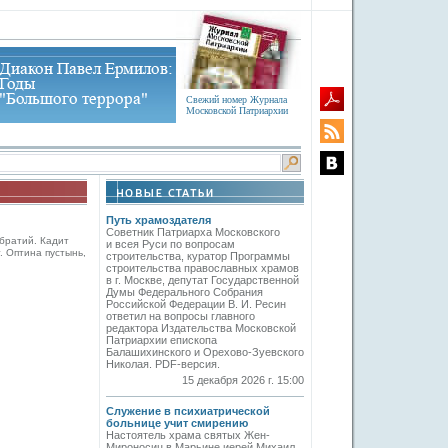
Свежий номер Журнала
Московской Патриархии
Путь храмоздателя
Советник Патриарха Московского
братий. Кадит
и всея Руси по вопросам
 Оптина пустынь,
строительства, куратор Программы
строительства православных храмов
в г. Москве, депутат Государственной
Думы Федерального Собрания
Российской Федерации В. И. Ресин
ответил на вопросы главного
редактора Издательства Московской
Патриархии епископа
Балашихинского и Орехово-Зуевского
Николая. PDF-версия.
15 декабря 2026 г. 15:00
Служение в психиатрической
больнице учит смирению
Настоятель храма святых Жен-
Мироносиц в Марьине иерей Михаил