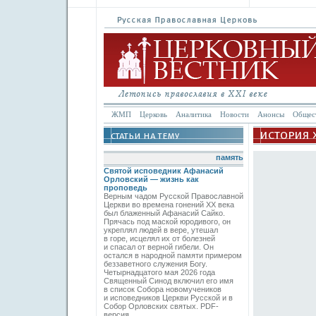
ЖМП
Церковь
Аналитика
Новости
Анонсы
Общес
память
Святой исповедник Афанасий
Орловский — жизнь как
проповедь
Верным чадом Русской Православной
Церкви во времена гонений XX века
был блаженный Афанасий Сайко.
Прячась под маской юродивого, он
укреплял людей в вере, утешал
в горе, исцелял их от болезней
и спасал от верной гибели. Он
остался в народной памяти примером
беззаветного служения Богу.
Четырнадцатого мая 2026 года
Священный Синод включил его имя
в список Собора новомучеников
и исповедников Церкви Русской и в
Собор Орловских святых. PDF-
версия.