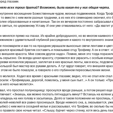
еред глазами.
яло всех троих братий? Возможно, была какая-то у них общая черта.
внутренне восхищение Божественным чудом, жизнью подвижников. Когда Тро
 то вместе с ним жили разные трудники, а из них кто семинарию окончил, кто 
олее образованные и начитанные. Так он их вечером постоянно забрасывал 
з святых, по церковному Уставу. И они уже отмахивались от него: «Да хватит у
он менялся прямо на глазах. Из крайне добродушного, но во многом наивного 
ижником с удивительной глубиной рассуждения и какого-то внутреннего знан
е пономарили и как-то на праздник украшали выносные свечи лентами и цвета
арался красивый букетик составить и показываю отцу Трофиму. А он в ответ: 
о внешняя красота. Мне совсем другое надо». Помню, меня это тогда поразило
нь серьезно. Он всегда ценил красоту, стремился все украсить с особым изящ
ревки колоколов украшал, заплетая в них красные ленты, как в косы, подсвеч
Большой был мастер все руками делать. А тут вдруг говорит, что внешняя крас
в этом не было показухи, а говорило о его глубинном переосмыслении жизни.
о молился. Ходил все время с красными глазами; видно, что не спал или спал
осили: «Трофимушка, дорогой, помолись, у меня сын пьет...» А он только: «Пр
 за него ночью молится».
овал, что проспал полунощницу: проснулся вроде раньше, а потом решил еще
отвечает: «Знаешь, как можно поспать пятнадцать минут? Встаешь на колени у
кладешь на них голову и засыпаешь. Долго в таком положении не проспишь, п
 волей-неволей все равно проснешься. Вроде немного сна, а, оказывается, уж
ыбко) с ним жил в соседней келье и рассказывал, что Трофим, во сколько бы н
но правило свое ночью читал. «Слышу, бурчит через стенку, хотя весь день па