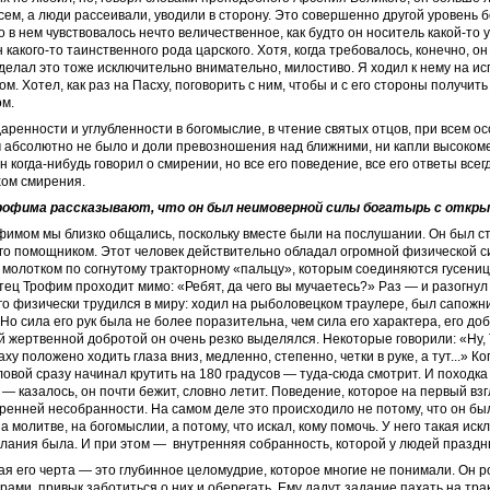
всем, а люди рассеивали, уводили в сторону. Это совершенно другой уровень 
го в нем чувствовалось нечто величественное, как будто он носитель какой-то
н какого-то таинственного рода царского. Хотя, когда требовалось, конечно, о
делал это тоже исключительно внимательно, милостиво. Я ходил к нему на ис
м. Хотел, как раз на Пасху, поговорить с ним, чтобы и с его стороны получит
ом.
даренности и углубленности в богомыслие, в чтение святых отцов, при всем о
м абсолютно не было и доли превозношения над ближними, ни капли высокоме
н когда-нибудь говорил о смирении, но все его поведение, все его ответы все
хом смирения.
рофима рассказывают, что он был неимоверной силы богатырь с откр
фимом мы близко общались, поскольку вместе были на послушании. Он был 
го помощником. Этот человек действительно обладал огромной физической с
 молотком по согнутому тракторному «пальцу», которым соединяются гусениц
тец Трофим проходит мимо: «Ребят, да чего вы мучаетесь?» Раз — и разогнул
го физически трудился в миру: ходил на рыболовецком траулере, был сапожни
 Но сила его рук была не более поразительна, чем сила его характера, его до
 жертвенной добротой он очень резко выделялся. Некоторые говорили: «Ну, 
у положено ходить глаза вниз, медленно, степенно, четки в руке, а тут...» К
оловой сразу начинал крутить на 180 градусов — туда-сюда смотрит. И походка 
— казалось, он почти бежит, словно летит. Поведение, которое на первый взг
ренней несобранности. На самом деле это происходило не потому, что он бы
а молитве, на богомыслии, а потому, что искал, кому помочь. У него такая ис
ания была. И при этом — внутренняя собранность, которой у людей праздн
я его черта — это глубинное целомудрие, которое многие не понимали. Он ро
ами, привык заботиться о них и оберегать. Ему дадут задание пахать на трак