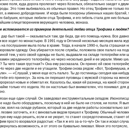
нские поля, куда дорога пролегает через Козельск, обязательно заедет к дву
роды. Это тоже выбивалось из обычных правил. Но отец Трофим не только п
вил, а именно доброделание. И когда были похороны убиенных наших братий, 
их бабушек, которые любили отца Трофима, и его гибель стала для них больш
чайшим олицетворением верующего человека, монаха.
е вспоминается из примеров деятельной любви отца Трофима к людям?
 дар был такой — оказываться там, где беда, где его помощь нужна. Все давно
м все ходит по монастырю. В 1991 году в Оптиной несколько месяцев жила жу
 на послушании мыла полы в храме. Тогда, в начале 1990-х, была страшная н
 воровали одежду. Она убирается после службы, положила свое пальто на подо
иной тем, у кого своей одежды не было, выдавали на складе телогрейки или ш
замен украденного телогрейку, но через несколько дней и ее украли. Мимо ш
? Ты чего такая грустная?» Она ему рассказала. Он принес ей свою телогрейк
Но через две недели и ее утащили. Трофим снова рядом: «Вот, Трофимушка, 
али». — «Слушай, у меня еще есть пальто. Ты до гостиницы сегодня как-нибуд
 тебе его принесу». За ночь он перешил пуговицы с мужской стороны на женс
прорезал новые и обметал их. Казалось бы, какая ей разница, на какой сторон
файке только что ходила. Но он настолько был внимателен, что понимал: для 
но.
вязан еще один случай. Он заведовал инструментальным складом. Иконописц
ее надо было оборудовать, поскольку в ней не было ни столов, ни полок. Я вы
ски, взял на складе рубанок, который за две недели работы основательно за
 лезвие заточить, и я с виноватым видом пришел к Трофиму. Обычный челове
рую ему надо решить, если и не укорит, то станет сосредоточенным, станет о
фим просто взорвался радостью: «Так я ж его за-а-то-чу!» Он так и искал случ
двернулась возможность, и от этого он буквально ликовал. Меня это потрясло, 