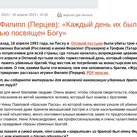
023 / 18 апреля 2023 г. 15:00
версия для печати
Филипп (Перцев): «Каждый день их был
тью посвящен Богу»
азад, 18 апреля 1993 года, на Пасху в
Оптиной пустыни
были убиты трое 
омонах Василий (Росляков) и иноки Ферапонт (Пушкарев) и Трофим (Татар
а потрясением для всей страны, где только началось возрождение церков
о апреля в Оптиной пустыни особо торжественный день, который собира
 память убиенных братий. Над местом их погребения на монастырском к
асовня. О том, какими были эти монахи, чем они запомнились братии, «Жу
триархии» рассказал игумен Филипп (Перцев).
PDF-версия.
п, вы собираете материалы для возможной канонизации убиенных брати
тот труд?
и для меня близкими людьми. Очень важно, чтобы сбором свидетельств, обра
писанием их житий занимался человек, который был знаком с братиями.
у Нины Павловой «Красная Пасха», из которой очень многие узнали об убиенн
ле прочтения даже приняли монашеский постриг и стали насельниками нашей
 в ней объективно, много сентиментальных моментов, какие-то предположени
Но главное, Нине Александровне, как профессиональному и очень талантливо
ть правдивые образы убиенных братий.
ва пишет в своей книге, что самым «закрытым» из братий был отец Фе
 с ним контакт и близко общаться?