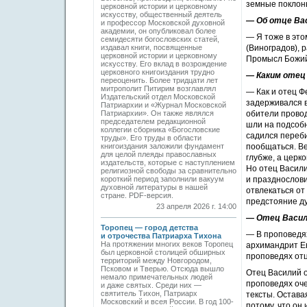
земные поклон
церковной истории и церковному
искусству, общественный деятель
— Об отце Вас
и профессор Московской духовной
академии, он опубликовал более
— Я тоже в это
семидесяти богословских статей,
издавал книги, посвященные
(Виноградов), 
церковной истории и церковному
Промысл Божий
искусству. Его вклад в возрождение
церковного книгоиздания трудно
— Каким отец 
переоценить. Более тридцати лет
митрополит Питирим возглавлял
— Как и отец Ф
Издательский отдел Московской
задерживался в 
Патриархии и «Журнал Московской
Патриархии». Он также являлся
обители провод
председателем редакционной
шли на подсобн
коллегии сборника «Богословские
садился переби
труды». Его труды в области
книгоиздания заложили фундамент
пообщаться. Ве
для целой плеяды православных
глубже, а церк
издательств, которые с наступлением
Но отец Васили
религиозной свободы за сравнительно
короткий период заполнили вакуум
и празднослови
духовной литературы в нашей
отвлекаться от
стране. PDF-версия.
предстояние ду
23 апреля 2026 г. 14:00
— Отец Васил
Торопец — город детства
— В проповедях
и отрочества Патриарха Тихона
На протяжении многих веков Торопец
архимандрит Е
был церковной столицей обширных
проповедях отц
территорий между Новгородом,
Псковом и Тверью. Отсюда вышло
Отец Василий о
немало примечательных людей
проповедях оче
и даже святых. Среди них —
святитель Тихон, Патриарх
тексты. Остава
Московский и всея России. В год 100-
потому, что он