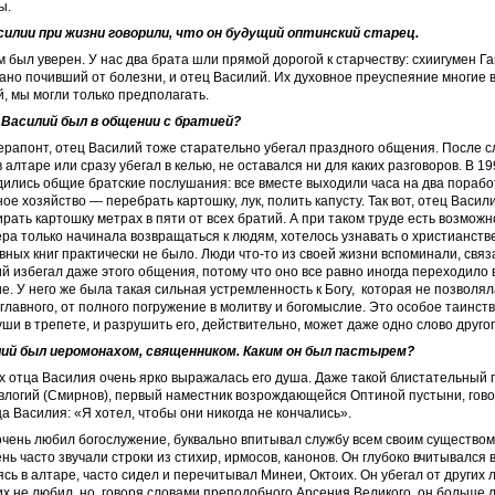
ы.
илии при жизни говорили, что он будущий оптинский старец.
м был уверен. У нас два брата шли прямой дорогой к старчеству: схиигумен Г
рано почивший от болезни, и отец Василий. Их духовное преуспеяние многие 
, мы могли только предполагать.
Василий был в общении с братией?
ерапонт, отец Василий тоже старательно убегал праздного общения. После 
алтаре или сразу убегал в келью, не оставался ни для каких разговоров. В 19
ились общие братские послушания: все вместе выходили часа на два порабо
ое хозяйство — перебрать картошку, лук, полить капусту. Так вот, отец Васил
рать картошку метрах в пяти от всех братий. А при таком труде есть возможн
ра только начинала возвращаться к людям, хотелось узнавать о христианств
овных книг практически не было. Люди что-то из своей жизни вспоминали, связ
й избегал даже этого общения, потому что оно все равно иногда переходило в
е. У него же была такая сильная устремленность к Богу, которая не позволял
 главного, от полного погружение в молитву и богомыслие. Это особое таинст
ши в трепете, и разрушить его, действительно, может даже одно слово другог
ий был иеромонахом, священником. Каким он был пастырем?
 отца Василия очень ярко выражалась его душа. Даже такой блистательный п
влогий (Смирнов), первый наместник возрождающейся Оптиной пустыни, гово
а Василия: «Я хотел, чтобы они никогда не кончались».
чень любил богослужение, буквально впитывал службу всем своим существом.
нь часто звучали строки из стихир, ирмосов, канонов. Он глубоко вчитывался
ясь в алтаре, часто сидел и перечитывал Минеи, Октоих. Он убегал от других 
 их не любил, но, говоря словами преподобного Арсения Великого, он больше 