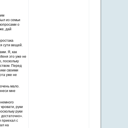
фим
был из семьи
вопросами о
же, дай
простака
ия сути вещей.
ми. Я, как
«Меня это уже не
, поскольку
еством. Перед
ники своими
ота уже не
 очень мало.
инеси мне
 немного
 кровати, руки
оскольку руки
е достаточно».
и приехал с
хал на