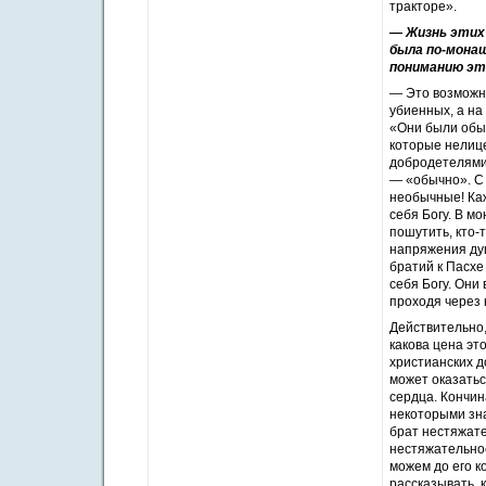
тракторе».
— Жизнь этих 
была по-монаш
пониманию эт
— Это возможно
убиенных, а на
«Они были обыч
которые нелице
добродетелями.
— «обычно». С н
необычные! Каж
себя Богу. В м
пошутить, кто-
напряжения душ
братий к Пасхе
себя Богу. Они
проходя через 
Действительно,
какова цена эт
христианских д
может оказатьс
сердца. Кончин
некоторыми зна
брат нестяжате
нестяжательнос
можем до его к
рассказывать, 