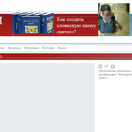
тво
Культура
Интервью
История
Видео
1/2
Погребение убиенных 
архимандрит Венедикт.
1993 г.