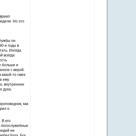
авриил
видели. Но это
службы он
90-е годы в
тать. Иногда
ий всегда
ость
е больше и
анное с верой.
 какой-то смех
а ему
во, внутреннее
о духа.
роповедник, как
рил о
 В его
 в богослужебные
людей не
любил Бога. Бог