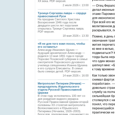
ХХ века. PDF-версия.
2 июля 2026 г. 13:00
— Отец Ферапо
делал иконные 
Троице-Сергиева лавра — сердце
этаже Паромной
православной Руси
для иконописно
На праздник Светлого Христова
При всей его м
Воскресения 1946 года после
двадцати шести лет поругания
молитвенном де
открылась Троице-Сергиева лавра.
раскрывался, п
PDF-версия.
18 мая 2026 г. 13:30
Помню, в день 
окончания трап
«Я не для того взял посох, чтобы
жития перечита
его оставить»
ко мне в келью
Александр Иванович Щукин —
подвизаться?! 
будущий архиепископ Александр —
родился 13 мая 1891 года в городе
тогда была нер
Порхове Псковской губернии в семье
что один монах
смотрителя Порховского духовного
шепнул мне: «Б
училища священника Иоанна Щукина
и его супруги Елисаветы. В семье
к тому времени
было семеро детей. PDF-версия.
Как только зво
14 мая 2026 г. 16:00
снимал фартук 
Митрополит Питирим (Нечаев) —
поработаю». — «
председатель Издательского
довольно стран
отдела Русской Православной
службу за полч
Церкви
В этом году исполнилось 100 лет со
сильнейшая бра
дня рождения видного иерарха
столкнулся с ни
Русской Православной Церкви второй
понял, что пер
половины XX столетия митрополита
Волоколамского и Юрьевского
перенесшийся и
Питирима (Нечаева; 1926–2003).
практически не
Богослов, проповедник, специалист по