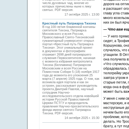
число духовных чад, многие из
дороге на опти
которых причислены ныне к лику
и распашет ого
святых. PDF-версия.
главу угла ста
17 октября 2025 г. 13:00
много козельск
них он был яр
Крестный путь Патриарха Тихона
В год 100-летия блаженной кончины
— Что вам ещ
святителя Тихона, Патриарха
Московского и всея России,
— У него прямо
Православный Свято-Тихоновский
гуманитарный университет открыл
сидят, а Трофи
портал «Крестный путь Патриарха
Коршунова, она
Тихона». Этот уникальный проект
случалось, что
в документах и фотографиях
отражает 2698 дней патриаршего
утащили. В Опт
служения Первосвятителя, начиная
она получила в
с момента избрания митрополита
«Что случилось
Тихона (Беллавина) Патриархом
Московским и всея России на
обрадовалась. 
Поместном Соборе 5 (18) ноября 1917
телогрейку укр
года до момента его упокоения 25
завтра утром я
марта (7 апреля) 1925 года. О том, как
возникла идея портала и как он
старые петли, 
устроен, рассказывает руководитель
когда она в фу
проекта Дмитрий Павлов, научный
может быть важ
сотрудник Научно-
исследовательского отдела новейшей
У меня с ним с
истории Русской Православной
Церкви ПСТГУ и председатель
мастерскую, и 
правления Научно-просветительского
неструганые до
фонда имени святого Патриарха
нечем было его
Тихона. PDF-версия.
проблеме, кото
14 октября 2025 г. 15:30
делать. Но Тро
брату, а тут по