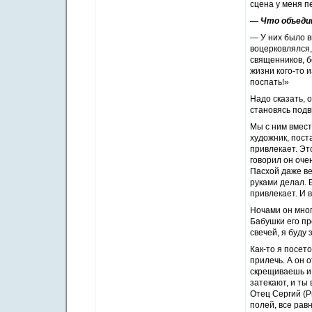
сцена у меня п
— Что объедин
— У них было 
воцерковлялся,
священников, б
жизни кого-то и
поспать!»
Надо сказать, 
становясь подв
Мы с ним вмест
художник, пост
привлекает. Эт
говорил он оче
Пасхой даже ве
руками делал. 
привлекает. И 
Ночами он мног
Бабушки его пр
свечей, я буду
Как-то я посет
прилечь. А он 
скрещиваешь и 
затекают, и ты
Отец Сергий (Р
полей, все рав