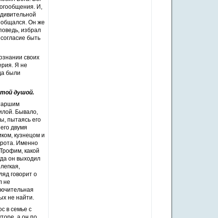
богообщения. И,
 удивительной
н общался. Он же
поведь, избрал
ь согласие быть
сознании своих
рия. Я не
гда были
ытой душой.
старшим
илой. Бывало,
ы, пытаясь его
 его двумя
ком, кузнецом и
брота. Именно
Трофим, какой
огда он выходил
легкая,
ляд говорит о
л не
ключительная
ых не найти.
с в семье с
торе, а он по