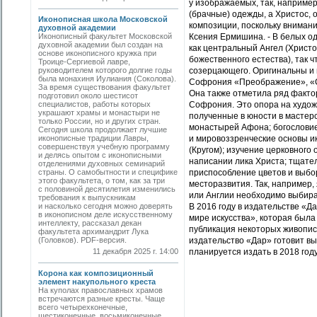
у изображаемых, так, наприме
(брачные) одежды, а Христос,
Иконописная школа Московской
композиции, поскольку внимани
духовной академии
Иконописный факультет Московской
Ксения Ермишина. - В белых од
духовной академии был создан на
как центральный Ангел (Христо
основе иконописного кружка при
божественного естества), так 
Троице-Сергиевой лавре,
руководителем которого долгие годы
созерцающего. Оригинальны и 
была монахиня Иулиания (Соколова).
Софрония «Преображение», «Сп
За время существования факультет
Она также отметила ряд факто
подготовил около шестисот
специалистов, работы которых
Софрония. Это опора на худож
украшают храмы и монастыри не
полученные в юности в мастерс
только России, но и других стран.
монастырей Афона; богословие
Сегодня школа продолжает лучшие
иконописные традиции Лавры,
и мировоззренческие основы и
совершенствуя учебную программу
(Кругом); изучение церковного
и делясь опытом с иконописными
написании лика Христа; тщате
отделениями духовных семинарий
страны. О самобытности и специфике
приспособление цветов и выбо
этого факультета, о том, как за три
месторазвития. Так, например, 
с половиной десятилетия изменились
или Англии необходимо выбират
требования к выпускникам
и насколько сегодня можно доверять
В 2016 году в издательстве «Д
в иконописном деле искусственному
мире искусства», которая была
интеллекту, рассказал декан
публикация некоторых живопис
факультета архимандрит Лука
(Головков). PDF-версия.
издательство «Дар» готовит в
11 декабря 2025 г. 14:00
планируется издать в 2018 году
Корона как композиционный
элемент накупольного креста
На куполах православных храмов
встречаются разные кресты. Чаще
всего четырехконечные,
шестиконечные, восьмиконечные.