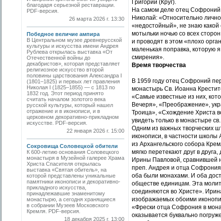
Григорий (Круг).
благодаря серьезной реставрации.
На самом деле отец Софроний п
PDF-версия.
Николай: «Относительно лично
26 марта 2026 г. 13:30
«недостойный», не знаю какой е
мотыльки ночью со всех сторон
Победное величие ампира
В Центральном музее древнерусской
и проводят в этом «плохо орга
культуры и искусства имени Андрея
маленькая поправка, которую я 
Рублева открылась выставка «От
смирения».
Отечественной войны до
декабристов», которая представляет
Время творчества
религиозное искусство второй
половины царствования Александра I
В 1959 году отец Софроний пер
(1801–1825) и первых лет правления
Николая I (1825–1855) — с 1813 по
монастырь Св. Иоанна Крестите
1832 год. Этот период принято
«Самые известные из них, кот
считать началом золотого века
Вечеря», «Преображение», ук
русской культуры, который нашел
отражение и в иконописи, и в
Троица», «Схождение Христа в
церковном декоративно-прикладном
увидеть только в монастыре св
искусстве. PDF-версия.
Одним из важных творческих ш
22 января 2026 г. 15:00
иконописи, в частности школы 
из Архангельского собора Крем
Сокровища Соловецкой обители
мягко перетекают друг в друга
К 600-летию основания Соловецкого
монастыря в Музейной галерее Храма
Ирины Павловой, сравнившей н
Христа Спасителя открылась
преп. Андрея и отца Софрония н
выставка «Святая обитель», на
оба были монахами. И оба дос
которой представлены уникальные
памятники иконописи и декоративно-
обществе единицам. Эта молит
прикладного искусства,
соединяются во Христе». Ирин
принадлежавшие знаменитому
изображаемых обоими иконопис
монастырю, а сегодня хранящиеся
в собрании Музеев Московского
«Фрески отца Софрония в мона
Кремля. PDF-версия.
оказывается буквально погруж
18 декабря 2025 г. 13:00