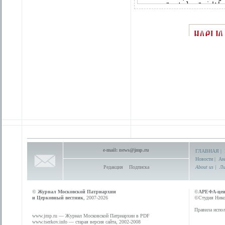
e-mail:
news@jmp.ru
ГЛАВНАЯ
|
Новости
|
Ан
Редакция
Подписка
About us
|
Ли
©
Журнал Московской Патриархии
©
АРЕФА-це
и Церковный вестник
, 2007-2026
©Студия Никол
Правила испол
www.jmp.ru
— Журнал Московской Патриархии в PDF
www.tserkov.info
— старая версия сайта, 2002-2008