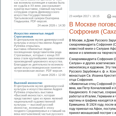
как возникла коллекция и какова была
ее судьба в ХХ веке, рассказывает
куратор выставки, главный научный
сотрудник отдела Древнерусского
искусства Государственной
23 ноября 2017 г. 16:15
ве
Третьяковской галереи Екатерина
Гладышева. PDF-версия.
В Москве погов
24 июля 2026 г. 14:30
Софрония (Саха
Искусство именитых людей
Строгановых
В Центральном музее древнерусской
В Москве, в Доме Русского Зар
культуры и искусства имени Андрея
схиархимандрита Софрония (Сах
Рублева открылась
известной книги о Силуане Аф
выставка «Именитые люди»,
посвященная представителям рода
жизни и о влиянии на творчес
Строгановых, которые с конца XVI
века стали крупнейшими заказчиками
Схиархимандрита Софрония (Сах
произведений церковного искусства.
Силуан» и других аскетических 
Благодаря их деятельности возникло
иконописец и художник. Эту т
целое искусствоведческое понятие —
«строгановская икона». PDF-версия.
Русского Зарубежья к. ф .н. К
17 июля 2026 г. 12:00
монастыря Св. Иоанна Крестите
отца Софрония.
Высокий иконостас
«Живописью отец Софроний (тог
В Центральном музее древнерусской
века, как Петр Кончаловский и
культуры и искусства имени Андрея
Кандинского. К счастью, сохран
Рублева открылась выставка
«Высокий иконостас», которая
работал в Италии, Германии и 
представляет одно из ярких явлений
картины и графика находятся в
национальной художественной
Ермишина. В 1924 году, после 
культуры — высокий русский
иконостас, возникший в эпоху
году приехал на Афон, поступи
позднего Средневековья и ставший на
принял монашеский постриг с 
века неотъемлемой частью русского