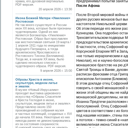
предпринимал попытки заняться
храма, его духовной вертикалью.
PDF-версия.
После Афона
20 апреля 2026 г. 13:30
После Второй мировой войны 
Икона Божией Матери «Умиление»
других русских монахов был вы
Ростовская
настоятеля Никольской церкви
Не так много существует в России
икон XX века, которые были признаны
Об этом периоде его жизни рас
чудотворными. Одной из них
Кузнецова. Она подробно оста
является Богоматерь «Умиление»
Трехсвятительском подворье Мо
Ростовская. Образ был прославлен
как местночтимая святыня 19 марта /
председательством архиеписко
1 апреля 1911 года по инициативе
В частности, отец Софроний к
будущего Патриарха, а тогда
Корсунской Епархии МП в Запа
архиепископа Ярославского и
Ростовского Тихона (Беллавина).
«не только иерархическим и а
Тогда же, в начале ХХ века, было
Николая), но и научно-богосло
сделано несколько списков с
монашеское братство на рю д'
чудотворного образа. PDF-версия.
Святой Троицы в Ванве, духов
9 апреля 2026 г. 15:00
расписан фресками отца Григор
епископом Антонием (Блюмом)
Образы Христа в иконе,
скульптуре, медном литье
В этом докладе отец Софроний 
и эмалях
говорить о своей монашеской 
В музее «Новый Иерусалим»
жизни этой общины мы не найд
проходит выставка церковного
искусства «Образы Спасителя
монашеской дисциплины, ни воо
и Креста Господня в иконе,
Иоанна Предтечи расположен в 
скульптуре, медном литье и эмалях».
богослужений. Отец Софроний 
Представлено около 150
произведений из собрания музея
цветов в соответствии с их бо
и частных коллекций, созданных с XVI
под нашими ногами», стены по
до начала XX века. Некоторые из них
а потолок – темно-синий в «на
никогда ранее не демонстрировались
из-за состояния сохранности.
великолепная икона Спасителя
И широкий зритель смог их увидеть