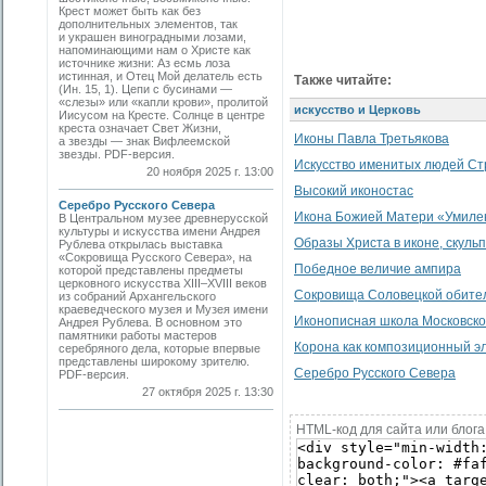
Крест может быть как без
дополнительных элементов, так
и украшен виноградными лозами,
напоминающими нам о Христе как
источнике жизни: Аз есмь лоза
истинная, и Отец Мой делатель есть
Также читайте:
(Ин. 15, 1). Цепи с бусинами —
«слезы» или «капли крови», пролитой
искусство и Церковь
Иисусом на Кресте. Солнце в центре
креста означает Свет Жизни,
Иконы Павла Третьякова
а звезды — знак Вифлеемской
звезды. PDF-версия.
Искусство именитых людей Ст
20 ноября 2025 г. 13:00
Высокий иконостас
Серебро Русского Севера
Икона Божией Матери «Умиле
В Центральном музее древнерусской
культуры и искусства имени Андрея
Образы Христа в иконе, скуль
Рублева открылась выставка
«Сокровища Русского Севера», на
Победное величие ампира
которой представлены предметы
церковного искусства XIII–XVIII веков
Сокровища Соловецкой обите
из собраний Архангельского
краеведческого музея и Музея имени
Иконописная школа Московско
Андрея Рублева. В основном это
памятники работы мастеров
Корона как композиционный эл
серебряного дела, которые впервые
представлены широкому зрителю.
Серебро Русского Севера
PDF-версия.
27 октября 2025 г. 13:30
HTML-код для сайта или блога