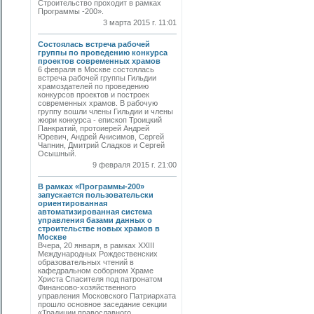
Строительство проходит в рамках
Программы -200».
3 марта 2015 г. 11:01
Состоялась встреча рабочей
группы по проведению конкурса
проектов современных храмов
6 февраля в Москве состоялась
встреча рабочей группы Гильдии
храмоздателей по проведению
конкурсов проектов и построек
современных храмов. В рабочую
группу вошли члены Гильдии и члены
жюри конкурса - епископ Троицкий
Панкратий, протоиерей Андрей
Юревич, Андрей Анисимов, Сергей
Чапнин, Дмитрий Сладков и Сергей
Осышный.
9 февраля 2015 г. 21:00
В рамках «Программы-200»
запускается пользовательски
ориентированная
автоматизированная система
управления базами данных о
строительстве новых храмов в
Москве
Вчера, 20 января, в рамках XXIII
Международных Рождественских
образовательных чтений в
кафедральном соборном Храме
Христа Спасителя под патронатом
Финансово-хозяйственного
управления Московского Патриархата
прошло основное заседание секции
«Традиции православного