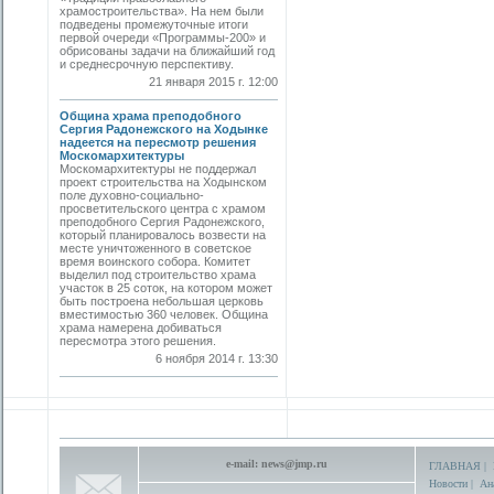
храмостроительства». На нем были
подведены промежуточные итоги
первой очереди «Программы-200» и
обрисованы задачи на ближайший год
и среднесрочную перспективу.
21 января 2015 г. 12:00
Община храма преподобного
Сергия Радонежского на Ходынке
надеется на пересмотр решения
Москомархитектуры
Москомархитектуры не поддержал
проект строительства на Ходынском
поле духовно-социально-
просветительского центра с храмом
преподобного Сергия Радонежского,
который планировалось возвести на
месте уничтоженного в советское
время воинского собора. Комитет
выделил под строительство храма
участок в 25 соток, на котором может
быть построена небольшая церковь
вместимостью 360 человек. Община
храма намерена добиваться
пересмотра этого решения.
6 ноября 2014 г. 13:30
e-mail:
news@jmp.ru
ГЛАВНАЯ
|
Новости
|
Ан