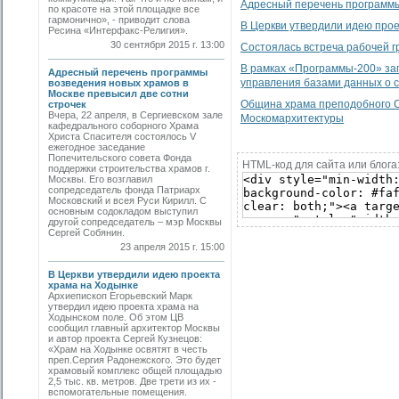
Адресный перечень программы 
по красоте на этой площадке все
гармонично», - приводит слова
В Церкви утвердили идею прое
Ресина «Интерфакс-Религия».
30 сентября 2015 г. 13:00
Состоялась встреча рабочей г
В рамках «Программы-200» за
Адресный перечень программы
управления базами данных о с
возведения новых храмов в
Москве превысил две сотни
Община храма преподобного С
строчек
Вчера, 22 апреля, в Сергиевском зале
Москомархитектуры
кафедрального соборного Храма
Христа Спасителя состоялось V
ежегодное заседание
Попечительского совета Фонда
HTML-код для сайта или блога
поддержки строительства храмов г.
Москвы. Его возглавил
сопредседатель фонда Патриарх
Московский и всея Руси Кирилл. С
основным содокладом выступил
другой сопредседатель – мэр Москвы
Сергей Собянин.
23 апреля 2015 г. 15:00
В Церкви утвердили идею проекта
храма на Ходынке
Архиепископ Егорьевский Марк
утвердил идею проекта храма на
Ходынском поле. Об этом ЦВ
сообщил главный архитектор Москвы
и автор проекта Сергей Кузнецов:
«Храм на Ходынке освятят в честь
преп.Сергия Радонежского. Это будет
храмовый комплекс общей площадью
2,5 тыс. кв. метров. Две трети из их -
вспомогательные помещения.