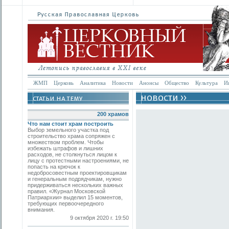
ЖМП
Церковь
Аналитика
Новости
Анонсы
Общество
Культура
И
200 храмов
Что нам стоит храм построить
Выбор земельного участка под
строительство храма сопряжен с
множеством проблем. Чтобы
избежать штрафов и лишних
расходов, не столкнуться лицом к
лицу с протестными настроениями, не
попасть на крючок к
недобросовестным проектировщикам
и генеральным подрядчикам, нужно
придерживаться нескольких важных
правил. «Журнал Московской
Патриархии» выделил 15 моментов,
требующих первоочередного
внимания.
9 октября 2020 г. 19:50