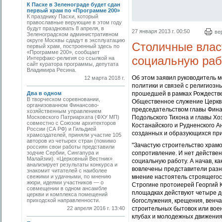
К Пасхе в Зеленограде будет сдан
первый храм по «Программе 200»
К празднику Пасхи, который
православные верующие в этом году
будут праздновать 8 апреля, в
27 января 2013 г. 00:50
ве
Зеленоградском административном
округе Москвы сдадут в эксплуатацию
Столичные влас
первый храм, построенный здесь по
«Программе 200», сообщает
социальную раб
Интерфакс-религия со ссылкой на
сайт куратора программы, депутата
Владимира Ресина.
Об этом заявил руководитель 
12 марта 2018 г.
политики и связей с религиоз
Два в одном
прошедшей в рамках Рождестве
В творческом соревновании,
Общественное служение Церкви
организованном Финансово-
председательством главы Фина
хозяйственным управлением
Московского Патриархата (ФХУ МП)
Подольского Тихона и главы Хо
совместно с Союзом архитекторов
Костанайского и Рудненского 
России (СА РФ) и Гильдией
созданных и образующихся пр
храмоздателей, приняли участие 105
авторов из четырех стран (помимо
"Зачастую строительство храм
россиян свои работы представили
зодчие Сербии, Сингапура и
сопротивление. И нет действен
Малайзии). «Церковный Вестник»
социальную работу. А начав, ка
анализирует результаты конкурса и
вовлечены представители разн
знакомит читателей с наиболее
свежими и удачными, по мнению
мнение настоятель строящегос
жюри, идеями участников — о
Строгине протоиерей Георгий 
совмещении в одном ансамбле
площадках действуют четыре д
церкви и комплекса помещений
приходской направленности.
богослужения, крещения, венча
22 апреля 2016 г. 13:40
строительных бытовок или воен
клубах и молодежных движения