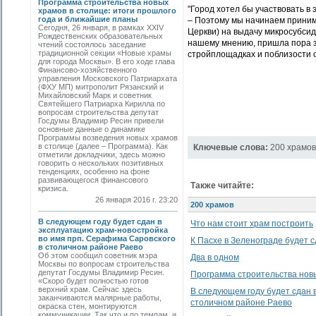
Программа строительства новых
"Город хотел бы участвовать в
храмов в столице: итоги прошлого
года и ближайшие планы
– Поэтому мы начинаем приним
Сегодня, 26 января, в рамках XXIV
Церкви) на выдачу микросубсид
Рождественских образовательных
нашему мнению, пришла пора з
чтений состоялось заседание
традиционной секции «Новые храмы
стройплощадках и поблизости о
для города Москвы». В его ходе глава
Финансово-хозяйственного
управления Московского Патриархата
(ФХУ МП) митрополит Рязанский и
Михайловский Марк и советник
Святейшего Патриарха Кирилла по
вопросам строительства депутат
Госдумы Владимир Ресин привели
основные данные о динамике
Программы возведения новых храмов
в столице (далее – Программа). Как
Ключевые слова:
200 храмов
отметили докладчики, здесь можно
говорить о нескольких позитивных
тенденциях, особенно на фоне
развивающегося финансового
Также читайте:
кризиса.
26 января 2016 г. 23:20
200 храмов
В следующем году будет сдан в
Что нам стоит храм построить
эксплуатацию храм-новостройка
во имя прп. Серафима Саровского
К Пасхе в Зеленограде будет 
в столичном районе Раево
Об этом сообщил советник мэра
Два в одном
Москвы по вопросам строительства
депутат Госдумы Владимир Ресин.
Программа строительства новы
«Скоро будет полностью готов
верхний храм. Сейчас здесь
В следующем году будет сдан 
заканчиваются малярные работы,
столичном районе Раево
окраска стен, монтируются
коммуникации. Так что и по темпам, и