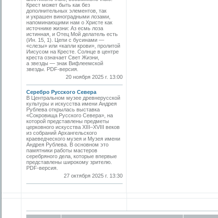
Крест может быть как без
дополнительных элементов, так
и украшен виноградными лозами,
напоминающими нам о Христе как
источнике жизни: Аз есмь лоза
истинная, и Отец Мой делатель есть
(Ин. 15, 1). Цепи с бусинами —
«слезы» или «капли крови», пролитой
Иисусом на Кресте. Солнце в центре
креста означает Свет Жизни,
а звезды — знак Вифлеемской
звезды. PDF-версия.
20 ноября 2025 г. 13:00
Серебро Русского Севера
В Центральном музее древнерусской
культуры и искусства имени Андрея
Рублева открылась выставка
«Сокровища Русского Севера», на
которой представлены предметы
церковного искусства XIII–XVIII веков
из собраний Архангельского
краеведческого музея и Музея имени
Андрея Рублева. В основном это
памятники работы мастеров
серебряного дела, которые впервые
представлены широкому зрителю.
PDF-версия.
27 октября 2025 г. 13:30