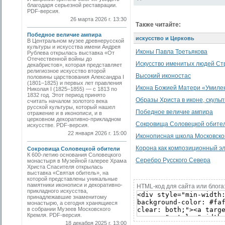
благодаря серьезной реставрации.
PDF-версия.
26 марта 2026 г. 13:30
Также читайте:
Победное величие ампира
искусство и Церковь
В Центральном музее древнерусской
культуры и искусства имени Андрея
Иконы Павла Третьякова
Рублева открылась выставка «От
Отечественной войны до
Искусство именитых людей Ст
декабристов», которая представляет
религиозное искусство второй
Высокий иконостас
половины царствования Александра I
(1801–1825) и первых лет правления
Икона Божией Матери «Умилен
Николая I (1825–1855) — с 1813 по
1832 год. Этот период принято
Образы Христа в иконе, скульп
считать началом золотого века
русской культуры, который нашел
Победное величие ампира
отражение и в иконописи, и в
церковном декоративно-прикладном
Сокровища Соловецкой обите
искусстве. PDF-версия.
22 января 2026 г. 15:00
Иконописная школа Московско
Корона как композиционный эл
Сокровища Соловецкой обители
К 600-летию основания Соловецкого
Серебро Русского Севера
монастыря в Музейной галерее Храма
Христа Спасителя открылась
выставка «Святая обитель», на
которой представлены уникальные
памятники иконописи и декоративно-
HTML-код для сайта или блога
прикладного искусства,
принадлежавшие знаменитому
монастырю, а сегодня хранящиеся
в собрании Музеев Московского
Кремля. PDF-версия.
18 декабря 2025 г. 13:00