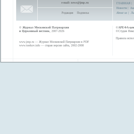
e-mail:
news@jmp.ru
ГЛАВНАЯ
|
Новости
|
Ан
Редакция
Подписка
About us
|
Ли
©
Журнал Московской Патриархии
©
АРЕФА-це
и Церковный вестник
, 2007-2026
©Студия Никол
Правила испол
www.jmp.ru
— Журнал Московской Патриархии в PDF
www.tserkov.info
— старая версия сайта, 2002-2008