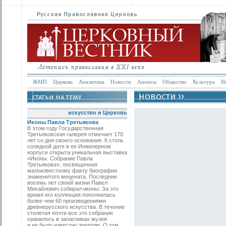
ЖМП
Церковь
Аналитика
Новости
Анонсы
Общество
Культура
И
искусство и Церковь
Иконы Павла Третьякова
В этом году Государственная
Третьяковская галерея отмечает 170
лет со дня своего основания. К столь
солидной дате в ее Инженерном
корпусе открыта уникальная выставка
«Иконы. Собрание Павла
Третьякова», посвященная
малоизвестному факту биографии
знаменитого мецената. Последние
восемь лет своей жизни Павел
Михайлович собирал иконы. За это
время его коллекция пополнилась
более чем 60 произведениями
древнерусского искусства. В течение
столетия почти все это собрание
хранилось в запасниках музея
и не было известно зрителю. О том,