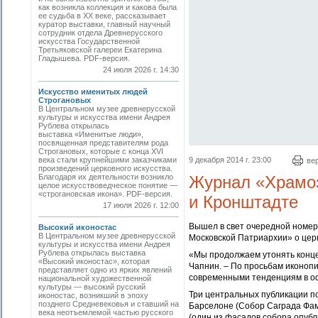
как возникла коллекция и какова была
ее судьба в ХХ веке, рассказывает
куратор выставки, главный научный
сотрудник отдела Древнерусского
искусства Государственной
Третьяковской галереи Екатерина
Гладышева. PDF-версия.
24 июля 2026 г. 14:30
Искусство именитых людей
Строгановых
В Центральном музее древнерусской
культуры и искусства имени Андрея
Рублева открылась
выставка «Именитые люди»,
посвященная представителям рода
Строгановых, которые с конца XVI
века стали крупнейшими заказчиками
9 декабря 2014 г. 23:00
ве
произведений церковного искусства.
Благодаря их деятельности возникло
Журнал «Храмоз
целое искусствоведческое понятие —
«строгановская икона». PDF-версия.
и Кронштадте
17 июля 2026 г. 12:00
Вышел в свет очередной номер
Высокий иконостас
В Центральном музее древнерусской
Московской Патриархии» о церк
культуры и искусства имени Андрея
Рублева открылась выставка
«Мы продолжаем утонять конце
«Высокий иконостас», которая
Чапнин. – По просьбам иконоп
представляет одно из ярких явлений
современными тенденциям в о
национальной художественной
культуры — высокий русский
Три центральных публикации п
иконостас, возникший в эпоху
позднего Средневековья и ставший на
Барселоне (Собор Саграда Фам
века неотъемлемой частью русского
(один из фасадов собора опубл