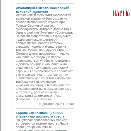
Иконописная школа Московской
духовной академии
Иконописный факультет Московской
духовной академии был создан на
основе иконописного кружка при
Троице-Сергиевой лавре,
руководителем которого долгие годы
была монахиня Иулиания (Соколова).
За время существования факультет
подготовил около шестисот
специалистов, работы которых
украшают храмы и монастыри не
только России, но и других стран.
Сегодня школа продолжает лучшие
иконописные традиции Лавры,
совершенствуя учебную программу
и делясь опытом с иконописными
отделениями духовных семинарий
страны. О самобытности и специфике
этого факультета, о том, как за три
с половиной десятилетия изменились
требования к выпускникам
и насколько сегодня можно доверять
в иконописном деле искусственному
интеллекту, рассказал декан
факультета архимандрит Лука
(Головков). PDF-версия.
11 декабря 2025 г. 14:00
Корона как композиционный
элемент накупольного креста
На куполах православных храмов
встречаются разные кресты. Чаще
всего четырехконечные,
шестиконечные, восьмиконечные.