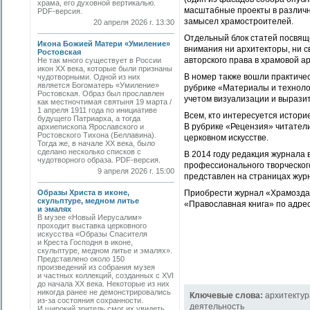
храма, его духовной вертикалью.
масштабные проекты в различн
PDF-версия.
замысел храмостроителей.
20 апреля 2026 г. 13:30
Отдельный блок статей посвящ
Икона Божией Матери «Умиление»
внимания ни архитекторы, ни с
Ростовская
авторского права в храмовой а
Не так много существует в России
икон XX века, которые были признаны
В номер также вошли практичес
чудотворными. Одной из них
является Богоматерь «Умиление»
рубрике «Материалы и техноло
Ростовская. Образ был прославлен
учетом визуализации и вырази
как местночтимая святыня 19 марта /
1 апреля 1911 года по инициативе
Всем, кто интересуется историе
будущего Патриарха, а тогда
В рубрике «Рецензия» читател
архиепископа Ярославского и
Ростовского Тихона (Беллавина).
церковном искусстве.
Тогда же, в начале ХХ века, было
сделано несколько списков с
В 2014 году редакция журнала
чудотворного образа. PDF-версия.
профессионального творческог
9 апреля 2026 г. 15:00
представлен на страницах жур
Образы Христа в иконе,
Приобрести журнал «Храмоздат
скульптуре, медном литье
«Православная книга» по адресу
и эмалях
В музее «Новый Иерусалим»
проходит выставка церковного
искусства «Образы Спасителя
и Креста Господня в иконе,
скульптуре, медном литье и эмалях».
Представлено около 150
произведений из собрания музея
и частных коллекций, созданных с XVI
до начала XX века. Некоторые из них
никогда ранее не демонстрировались
Ключевые слова:
архитектур
из-за состояния сохранности.
деятельность
И широкий зритель смог их увидеть