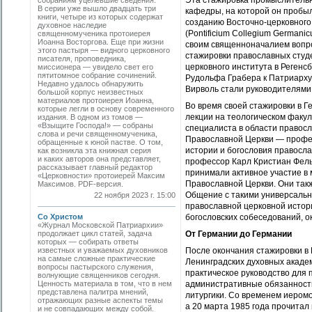
Эта стажировка промыслительно
собраниям уцелевшие сведения.
В серии уже вышло двадцать три
кафедры, на которой он пробыл
книги, четыре из которых содержат
созданию Восточно-церковного 
духовное наследие
(Pontificium Collegium Germani
священномученика протоиерея
Иоанна Востор­гова. Еще при жизни
своим священноначалием вопро
этого пастыря — видного церковного
стажировки православных студе
писателя, проповедника,
церковного института в Регенсб
миссионера — увидело свет его
пятитомное собрание сочинений.
Рудольфа Грабера к Патриарху
Недавно удалось обнаружить
Вирволь стали руководителями 
большой корпус неизвестных
материалов протоиерея Иоанна,
Во время своей стажировки в 
которые легли в основу современного
лекции на теологическом факул
издания. В одном из томов —
«Взыщите Господа!» — собраны
специалиста в области правосл
cлова и речи священномученика,
Православной Церкви — профес
обращенные к юной пастве. О том,
истории и богословия правосла
как возникла эта книжная серия
и каких авторов она представляет,
профессор Карл Кристиан Фельм
рассказывает главный редактор
принимали активное участие в 
«Церковности» протоиерей Максим
Православной Церкви. Они такж
Максимов. PDF-версия.
Общение с такими универсаль
22 ноября 2023 г. 15:00
православной церковной истор
Со Христом
богословских собеседований, 
«Журнал Московской Патриархии»
продолжает цикл статей, задача
От Германии до Германии
которых — собирать ответы
известных и уважаемых духовников
После окончания стажировки в 
на самые сложные практические
Ленинградских духовных академ
вопросы пастырского служения,
практическое руководство для 
волнующие священников сегодня.
Ценность материала в том, что в нем
административные обязанности
представлена палитра мнений,
литургики. Со временем иером
отражающих разные аспекты темы
а 20 марта 1985 года прочитал
и не совпадающих между собой.