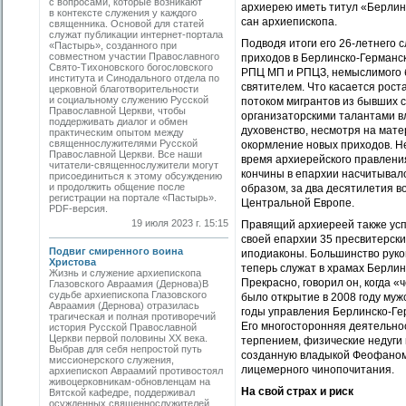
с вопросами, которые возникают
архиерею иметь титул «Берлин
в контексте служения у каждого
сан архиепископа.
священника. Основой для статей
служат публикации интернет-портала
Подводя итоги его 26-летнего 
«Пастырь», созданного при
совместном участии Православного
приходов в Берлинско-Германск
Свято-Тихоновского богословского
РПЦ МП и РПЦЗ, немыслимого б
института и Синодального отдела по
святителем. Что касается рост
церковной благотворительности
и социальному служению Русской
потоком мигрантов из бывших с
Православной Церкви, чтобы
организаторскими талантами в
поддерживать диалог и обмен
духовенство, несмотря на мате
практическим опытом между
священнослужителями Русской
окормление новых приходов. Не
Православной Церкви. Все наши
время архиерейского правлени
читатели-священнослужители могут
кончины в епархии насчитывало
присоединиться к этому обсуждению
и продолжить общение после
образом, за два десятилетия 
регистрации на портале «Пастырь».
Центральной Европе.
PDF-версия.
19 июля 2023 г. 15:15
Правящий архиереей также усп
своей епархии 35 пресвитерски
Подвиг смиренного воина
иподиаконы. Большинство руко
Христова
теперь служат в храмах Берли
Жизнь и служение архиепископа
Прекрасно, говорил он, когда «
Глазовского Авраамия (Дернова)В
судьбе архиепископа Глазовского
было открытие в 2008 году муж
Авраамия (Дернова) отразилась
годы управления Берлинско-Ге
трагическая и полная противоречий
Его многосторонняя деятельно
история Русской Православной
Церкви первой половины ХХ века.
терпением, физические недуги
Выбрав для себя непростой путь
созданную владыкой Феофаном в
миссионерского служения,
лицемерного чинопочитания.
архиепископ Авраамий противостоял
живоцерковникам-обновленцам на
На свой страх и риск
Вятской кафедре, поддерживал
осужденных священнослужителей,