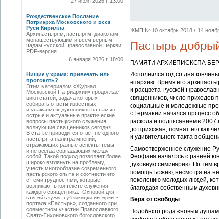
27 июля 2026 г. 13:00
Рождественское Послание
Патриарха Московского и всея
Руси Кирилла
ЖМП № 10 октябрь 2018 / 14 ноября
Архипастырям, пастырям, диаконам,
монашествующим и всем верным
Пастырь добры
чадам Русской Православной Церкви.
PDF-версия.
6 января 2026 г. 18:00
ПАМЯТИ АРХИЕПИСКОПА БЕР
Исполнился год со дня кончин
Нищие у храма: привечать или
прогонять?
епархию. Время его архипасты
Этим материалом «Журнал
и расцвета Русской Православ
Московской Патриархии» продолжает
священников, число приходов п
цикл статей, задача которых —
собирать ответы известных
социальные и молодежные про
и уважаемых духовников на самые
с Германии начался процесс о
острые и актуальные практические
раскола и подписанием в 2007 г
вопросы пастырского служения,
волнующие священников сегодня.
до прихожан, помнят его как ч
В статье приводится ответ не одного
и удивительного такта в общен
пастыря, а палитра мнений,
отражающих разные аспекты темы
Самоотверженное служение Рус
и не всегда совпадающих между
Феофана началось с ранней юно
собой. Такой подход позволяет более
широко взглянуть на проблему,
духовную семинарию. По тем в
учесть многообразие современного
помощь Божию, несмотря на не
пастырского опыта и соотнести его
поколению молодых людей, кот
с теми трудностями, которые
возникают в контексте служения
благодаря собственным духовн
каждого священника. Основой для
статей служат публикации интернет-
Вера от свободы
портала «Пастырь», созданного при
совместном участии Православного
Подобного рода «новым душам»
Свято-Тихоновского богословского