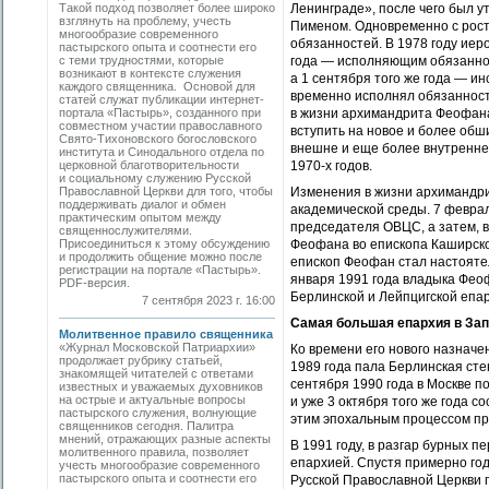
Такой подход позволяет более широко
Ленинграде», после чего был 
взглянуть на проблему, учесть
Пименом. Одновременно с рост
многообразие современного
обязанностей. В 1978 году ие
пастырского опыта и соотнести его
с теми трудностями, которые
года — исполняющим обязаннос
возникают в контексте служения
а 1 сентября того же года — ин
каждого священника. Основой для
временно исполнял обязанност
статей служат публикации интернет-
портала «Пастырь», созданного при
в жизни архимандрита Феофана
совместном участии православного
вступить на новое и более об
Свято-Тихоновского богословского
внешне и еще более внутренне
института и Синодального отдела по
церковной благотворительности
1970-х годов.
и социальному служению Русской
Православной Церкви для того, чтобы
Изменения в жизни архимандри
поддерживать диалог и обмен
академической среды. 7 февра
практическим опытом между
председателя ОВЦС, а затем, в
священнослужителями.
Присоединиться к этому обсуждению
Феофана во епископа Каширско
и продолжить общение можно после
епископ Феофан стал настояте
регистрации на портале «Пастырь».
января 1991 года владыка Фе
PDF-версия.
Берлинской и Лейпцигской епа
7 сентября 2023 г. 16:00
Самая большая епархия в Зап
Молитвенное правило священника
«Журнал Московской Патриархии»
Ко времени его нового назначе
продолжает рубрику статьей,
1989 года пала Берлинская сте
знакомящей читателей с ответами
сентября 1990 года в Москве 
известных и уважаемых духовников
на острые и актуальные вопросы
и уже 3 октября того же года 
пастырского служения, волнующие
этим эпохальным процессом пр
священников сегодня. Палитра
мнений, отражающих разные аспекты
В 1991 году, в разгар бурных 
молитвенного правила, позволяет
епархией. Спустя примерно год
учесть многообразие современного
пастырского опыта и соотнести его
Русской Православной Церкви п