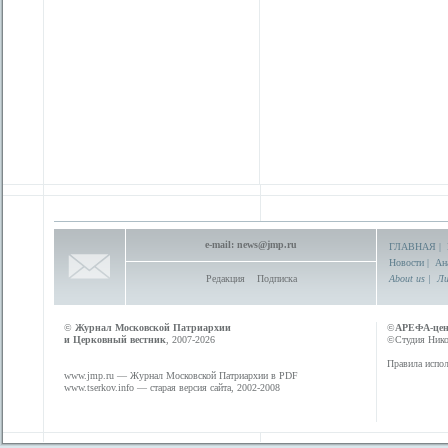
e-mail:
news@jmp.ru
ГЛАВНАЯ
|
Новости
|
Ан
Редакция
Подписка
About us
|
Ли
©
Журнал Московской Патриархии
©
АРЕФА-це
и Церковный вестник
, 2007-2026
©Студия Никол
Правила испол
www.jmp.ru
— Журнал Московской Патриархии в PDF
www.tserkov.info
— старая версия сайта, 2002-2008