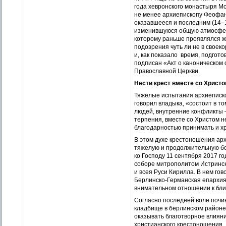
года хевронского монастыря Мо
не менее архиепископу Феофан
оказавшееся и последним (14–1
изменившуюся общую атмосферу
которому раньше проявлялся жи
подозрения чуть ли не в свое
и, как показало время, подгото
подписан «Акт о каноническом 
Православной Церкви.
Нести крест вместе со Христ
Тяжелые испытания архиеписко
говорил владыка, «состоит в т
людей, внутренние конфликты 
терпения, вместе со Христом н
благодарностью принимать и хр
В этом духе крестоношения ар
тяжелую и продолжительную бо
ко Господу 11 сентября 2017 г
соборе мит­рополитом Истринс
и всея Руси Кирилла. В нем го
Берлинско-Германская епархия 
внимательном отношении к бли
Согласно последней воле почи
кладбище в берлинском районе
оказывать благотворное влиян
христианского крестоношения.