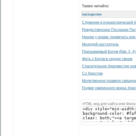
Также читайте:
пастырство
Служение в психиатрической 
Рождественское Послание Патр
Нищие у храма: привечать или
Молодой настоятель
Призываемый Богом (Евр. 5, 4)
Жить с Богом в сердце своем
Спасительное благовестие но
Со Христом
Молитвенное правило священ
Подвиг смиренного воина Хри
HTML-код для сайта или блога