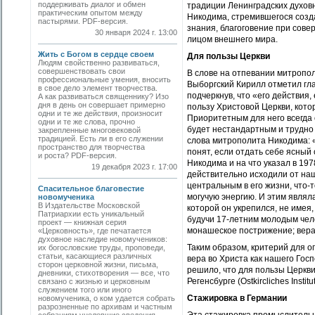
поддерживать диалог и обмен
традиции Ленинградских духовн
практическим опытом между
Никодима, стремившегося созда
пастырями. PDF-версия.
знания, благоговение при сов
30 января 2024 г. 13:00
лицом внешнего мира.
Жить с Богом в сердце своем
Для пользы Церкви
Людям свойственно развиваться,
совершенствовать свои
В слове на отпевании митропол
профессиональные умения, вносить
Выборгский Кирилл отметил гл
в свое дело элемент творчества.
подчеркнув, что «его действия,
А как развиваться священнику? Изо
дня в день он совершает примерно
пользу Христовой Церкви, кото
одни и те же действия, произносит
Приоритетным для него всегда
одни и те же слова, прочно
будет нестандартным и трудно
закрепленные многовековой
традицией. Есть ли в его служении
слова митрополита Никодима: «
пространство для творчества
понят, если отдать себе ясный
и роста? PDF-версия.
Никодима и на что указал в 197
19 декабря 2023 г. 17:00
действительно исходили от наш
центральным в его жизни, что-т
Спасительное благовестие
могучую энергию. И этим являла
новомученика
В Издательстве Московской
которой он укрепился, не имея,
Патриархии есть уникальный
будучи 17-летним молодым чел
проект — книжная серия
монашеское пострижение; вера
«Церковность», где печатается
духовное наследие новомучеников:
Таким образом, критерий для 
их богословские труды, проповеди,
статьи, касающиеся различных
вера во Христа как нашего Го
сторон церковной жизни, письма,
решило, что для пользы Церкви
дневники, стихотворения — все, что
Регенсбурге (Ostkircliches Instit
связано с жизнью и церковным
служением того или иного
Стажировка в Германии
новомученика, о ком удается собрать
разрозненные по архивам и частным