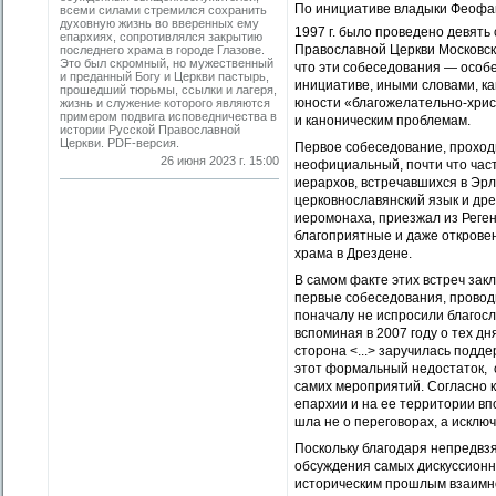
По инициативе владыки Феофан
всеми силами стремился сохранить
духовную жизнь во вверенных ему
1997 г. было проведено девять
епархиях, сопротивлялся закрытию
Православной Церкви Московск
последнего храма в городе Глазове.
Это был скромный, но мужественный
что эти собеседования — особ
и преданный Богу и Церкви пастырь,
инициативе, иными словами, ка
прошедший тюрьмы, ссылки и лагеря,
юности «благожелательно-христ
жизнь и служение которого являются
примером подвига исповедничества в
и каноническим проблемам.
истории Русской Православной
Церкви. PDF-версия.
Первое собеседование, проходи
26 июня 2023 г. 15:00
неофициальный, почти что час
иерархов, встречавшихся в Эр
церковнославянский язык и дре
иеромонаха, приезжал из Реген
благоприятные и даже открове
храма в Дрездене.
В самом факте этих встреч зак
первые собеседования, проводи
поначалу не испросили благос
вспоминая в 2007 году о тех д
сторона <...> заручилась подд
этот формальный недостаток, 
самих мероприятий. Согласно к
епархии и на ее территории вп
шла не о переговорах, а исклю
Поскольку благодаря непредвз
обсуждения самых дискуссионн
историческим прошлым взаимно