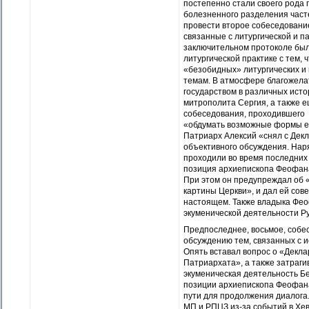
постепенно стали своего рода 
болезненного разделения часте
провести второе собеседование
связанные с литургической и п
заключительном протоколе был
литургической практике с тем,
«безобидных» литургических и
темам. В атмосфере благожела
государством в различных исто
митрополита Сергия, а также е
собеседования, проходившего 
«обдумать возможные формы ед
Патриарх Алексий «снял с Декл
объективного обсуждения. Нар
проходили во время последних 
позиция архиепископа Феофана
При этом он предупреждал об 
картины Церкви», и дал ей сов
настоящем. Также владыка Фео
экуменической деятельности Р
Предпоследнее, восьмое, собе
обсуждению тем, связанных с 
Опять вставал вопрос о «Декл
Патриархата», а также затраги
экуменическая деятельность Б
позиции архиепископа Феофан
пути для продолжения диалога
МП и РПЦЗ из-за событий в Хе