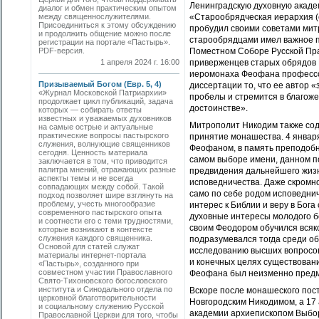
Ленинградскую духовную акаде
диалог и обмен практическим опытом
между священнослужителями.
«Старообрядческая иерархия (о
Присоединиться к этому обсуждению
пробудил своими советами мит
и продолжить общение можно после
старообрядцами имел важное пр
регистрации на портале «Пастырь».
PDF-версия.
Поместном Соборе Русской Пра
1 апреля 2024 г. 16:00
приверженцев старых обрядов 
иеромонаха Феофана профессо
Призываемый Богом (Евр. 5, 4)
диссертации то, что ее автор
«Журнал Московской Патриархии»
пробелы и стремится в благоже
продолжает цикл публикаций, задача
достоинстве».
которых — собирать ответы
известных и уважаемых духовников
Митрополит Никодим также соде
на самые острые и актуальные
практические вопросы пастырского
принятие монашества. 4 января
служения, волнующие священников
Феофаном, в память преподобно
сегодня. Ценность материала
самом выборе имени, данном п
заключается в том, что приводится
палитра мнений, отражающих разные
предвидения дальнейшего жизн
аспекты темы и не всегда
исповедничества. Даже скромн
совпадающих между собой. Такой
само по себе родом исповеднич
подход позволяет шире взглянуть на
проблему, учесть многообразие
интерес к Библии и веру в Бог
современного пастырского опыта
духовные интересы молодого бо
и соотнести его с теми трудностями,
своим Феодором обучился вся
которые возникают в контексте
служения каждого священника.
подразумевался тогда среди об
Основой для статей служат
исследованию высших вопросов 
материалы интернет-портала
и конечных целях существовани
«Пастырь», созданного при
совместном участии Православного
Феофана был неизменно предме
Свято-Тихоновского богословского
института и Синодального отдела по
Вскоре после монашеского пос
церковной благотворительности
Новгородским Никодимом, а 17
и социальному служению Русской
академии архиепископом Выбор
Православной Церкви для того, чтобы