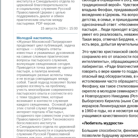
свобода в обращении к Богу, ка
института и Синодального отдела по
традиционной верой». Чувством
церковной благотворительности
и социальному служению Русской
владыка Феофан, придававший 
Православной Церкви с целью
вхождению в Церковь. На вопро
поддерживать диалог и обмен
детства, в семье, и пришедшим
практическим опытом между
пастырями. PDF-версия.
однозначный ответ: «Несомненн
15 августа 2024 г. 15:00
пастыря... Люди приходят в Цер
умеет его реализовать, неважно
Молодой настоятель
Такая вера, отмечал Бердяев, 
«Журнал Московской Патриархии»
есть вера, добытая мучительны
продолжает цикл публикаций, задача
которых — собирать ­ответы
Это чувство христианской сво
известных и уважаемых духовников
на самые сложные практические
сохранило его от опасности пс
вопросы пастырского служения,
интеллигенты», обращающиеся 
волнующие священников сегодня.
лабиринтах. «Ради благочестия
Приводится точка зрения не одного
пастыря, а палитра мнений,
говорить о вере каким-то под
отражающих разные аспекты темы
опасный вид обскурантизма, в 
и не всегда совпадающих между
истолковании часто обращаетс
собой. Такой подход позволяет более
широко взглянуть на проблему,
Феофану, как такое стилизован
учесть многообразие современного
окрепло в молодом семинарист
пастырского опыта и соотнести его
и Новгородского Никодима (Рот
с теми трудностями, которые
возникают в контексте ­служения
Выборгского Кирилла (ныне Св
каждого священника. Основой для
иерархов Ленинградская духовн
этих статей служат публикации
в 1960-е годы, но и несмотря 
интернет-портала «Пастырь»,
созданного при совместном участии
учащимися качественного богос
Православного Свято-Тихоновского
богословского ­института
«Любитель мудрости»
и Синодального отдела по церковной
благотворительности и социальному
Большие способности, феномен
служению Русской Православной
позволили будущему архиеписк
Церкви для того, чтобы поддерживать