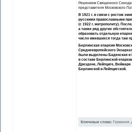
Решением Священного Синода о
представителя Московского Па
В 1921 г. в связи с ростом эм
русскими православными прих
(с 1922 г. митрополиту). По
а также ряд других обстоятел
образовать отдельную епархи
число имевшихся тогда там п
Берлинская епархия Московско
Среднеевропейского Экзархата
были выделены Баденская и 
в составе Берлинской епархи
Дрездене, Лейпциге, Веймаре
Берлинской и Лейпцигской.
Ключевые слова:
Германия
,