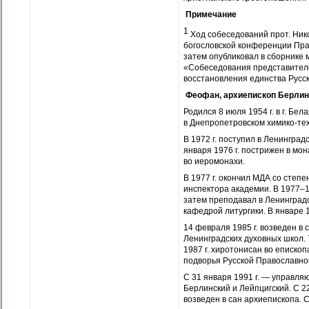
Примечание
1
Ход собеседований прот. Ник
богословской конференции Прав
затем опубликовал в сборнике
«Собеседования представителей
восстановления единства Русск
Феофан, архиепископ Берли
Родился 8 июля 1954 г. в г. Бе
в Днепропетровском химико-тех
В 1972 г. поступил в Ленингра
января 1976 г. пострижен в мо
во иеромонахи.
В 1977 г. окончил МДА со степ
инспектора академии. В 1977–19
затем преподавал в Ленинградс
кафедрой литургики. В январе 1
14 февраля 1985 г. возведен в 
Ленинградских духовных школ.
1987 г. хиротонисан во епископ
подворья Русской Православной
С 31 января 1991 г. — управля
Берлинский и Лейпцигский. С 22
возведен в сан архиепископа. 