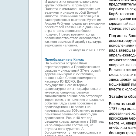
И даже в этих сравнительно узких
представительс
кругах побывать, к примеру, в
Палестине считалось невероятным
боремся за сох
везением и знаком особой Божией
Карбатовского.
милости. Лаконичная экспозиция в
даже сумели со
зале временных выставок Музея им.
Андрея Рублева предлагает вниманию
сделанный на н
посетителей связанные с дальними
Сейчас этот до
странствиями святыни более
позднего Нового времени, когда
Под иконы Бого
паломничество стало осознаваться
демонстрируютс
как неотъемлемый атрибут культуры
верующего человека.
поновлениями) 
27 августа 2020 г. 11:22
ряда завершает
апрель ежегодн
Преображение в Кижах
иконостас полн
На онежском острове Кижи
опираясь на но
отреставрирована Преображенская
Великого княже
церковь – уникальный 37-метровый
деревянный храм с 22 главами,
сковало развит
внесенный в Список всемирного
здесь церкви, 
наследия ЮНЕСКО. Для
мощнейший импу
государственного историко-
архитектурного и этнографического
вместе с колок
музея-заповедника, целиком
занимающего сейчас всю островную
Эстафета обр
территорию, это поистине эпохальное
событие. Ведь сами проектные и
Внимательный ч
производственные работы на
1787 года оказ
насчитывающем 306-летнюю историю
деревянные хра
памятнике заняли без малого два
десятилетия. Ровно 40 лет под
прихожане бере
сводами храма, закрытого в 1980 году
месте. «Северя
из-за аварийного состояния, не
чтобы они выгл
ступала нога туристов. А
богослужения тут не совершались и
большую трехр