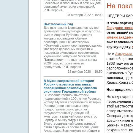
несколько любопытных и важных для
На покл
церковной аудитории экспозиций.
PDF-версия.
28 октября 2022 г. 15:00
ШЕДЕВРЫ КАР
В этом партне
Выставочный гид
Две выставки в Центральном музее
Государственн
древнерусской культуры и искусства
отметивший н
имени Андрея Рублева, одна из
имени академи
которых посвящена юбилею
реставрационных мастерских,
выставленных 
«Осенний салон» сергиево-посадских
круглую дату,
мастеров церковных искусств и
псковская экспозиция современных
Но и
Академия 
художников. «Журнал Московской
этого обществе
Патриархии» — о выставках конца
2020 года, которые нельзя
1863 году его 
пропустить. PDF-версия
расположенное 
18 ноября 2020 г. 19:50
оказалось в Ру
живописи, вдох
В Музее современной истории
Храма Христа 
России открылась выставка,
посвященная вековому юбилею
Новгородские 
окончания Гражданской войны
В название главной выставки,
Но когда карго
подготовленной к 100-летию Русского
переселенцев о
исхода Музеем современной истории
России (свои экспонаты сюда
этой местности
предоставили около десятка
автор выставки
государственных учреждений
Севера» доктор
культуры, а главный соорганизатор
наряду с Минкультуры РФ –
здешних икон я
Благотворительный фонд актеров),
Божией Матери
взята строчка из песни-посвящения
сохранилась он
Александра Вертинского погибшим в