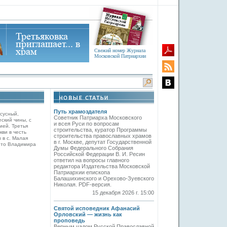
Свежий номер Журнала
Московской Патриархии
Путь храмоздателя
сусный,
Советник Патриарха Московского
ский чины, с
и всея Руси по вопросам
ией. Третья
строительства, куратор Программы
кви в честь
строительства православных храмов
 в с. Малая
в г. Москве, депутат Государственной
ото Владимира
Думы Федерального Собрания
Российской Федерации В. И. Ресин
ответил на вопросы главного
редактора Издательства Московской
Патриархии епископа
Балашихинского и Орехово-Зуевского
Николая. PDF-версия.
15 декабря 2026 г. 15:00
Святой исповедник Афанасий
Орловский — жизнь как
проповедь
Верным чадом Русской Православной