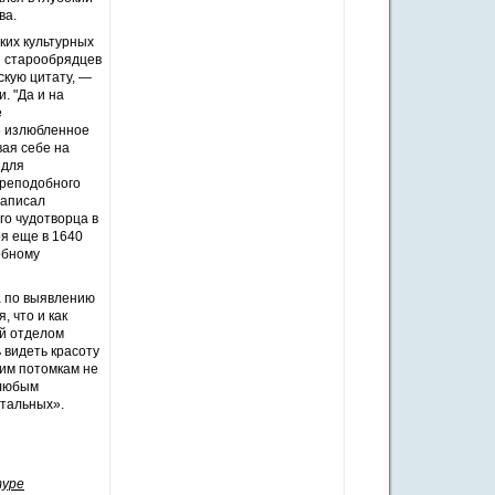
ва.
ких культурных
я старообрядцев
кую цитату, —
. "Да и на
е
е излюбленное
ая себе на
 для
преподобного
написал
го чудотворца в
я еще в 1640
обному
а по выявлению
, что и как
ий отделом
 видеть красоту
шим потомкам не
 любым
стальных».
туре