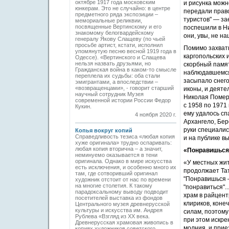
октябре 1917 года московским
и рисунка можн
юнкерам. Это не случайно: в центре
передали право
предметного ряда экспозиции –
туристов" — за
мемориальные реликвии,
посвященные Вертинскому и его
поспешили в Ни
знакомому белогвардейскому
они, увы, не на
генералу Якову Слащеву (по чьей
просьбе артист, кстати, исполнил
Помимо захват
упомянутую песню весной 1919 года в
каргопольских 
Одессе). «Вертинского и Слащева
нельзя назвать друзьями, но
скорбный памя
Гражданская война в каком-то смысле
наблюдавшемся 
переплела их судьбы: оба стали
засыпало снего
эмигрантами, а впоследствии –
«возвращенцами», - говорит старший
иконы, и деяте
научный сотрудник Музея
Николая Помера
современной истории России Федор
с 1958 по 1971
Кукин.
ему удалось сп
4 ноября 2020 г.
Архангело, Бер
руки специалис
Копья вокруг копий
Справедливость тезиса «любая копия
и на публике в
хуже оригинала» трудно оспаривать:
любая копия вторична – а значит,
«Понравишься 
неминуемо оказывается в тени
оригинала. Однако в мире искусства
«У местных жит
есть исключения, и особенно много их
продолжает Тат
там, где сотворивший оригинал
"Понравишься —
художник отстоит от нас по времени
на многие столетия. К такому
"понравиться".
парадоксальному выводу подводит
храм в райцент
посетителей выставка из фондов
клириков, коне
Центрального музея древнерусской
культуры и искусства им. Андрея
силам, ­поэтом
Рублева «Взгляд из ХХ века.
при этом искре
Древнерусская храмовая живопись в
молния, и прие
копиях художников советского