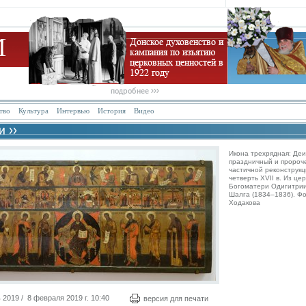
тво
Культура
Интервью
История
Видео
Икона трехрядная: Деи
праздничный и пророче
частичной реконструкц
четверть XVII в. Из цер
Богоматери Одигитрии
Шалга (1834–1836). Ф
Ходакова
019 / 8 февраля 2019 г. 10:40
версия для печати