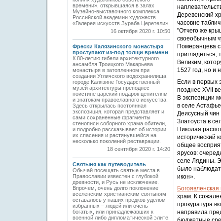
времени», открывшаяся в залах
наплевательств
Музейно-выставочного комплекса
Деревенский хр
Российской академии художеств
часовне таблич
«Галерея искусств Зураба Церетели».
"Отчего же кры
16 октября 2020 г. 10:50
своеобычным чу
Померанцева с
Фрески Калязинского монастыря
проступают из-под толщи времени
приглядеться, 
К 80-летию гибели архитектурного
Великим, котор
ансамбля Троицкого Макарьева
1527 год, но и
монастыря в затопленном при
создании Угличского водохранилища
Если в первых
городе Калязине Государственный
музей архитектуры преподнес
позднее XVII в
поистине царский подарок ценителям
В экспозиции м
и знатокам православного искусства.
в селе Астафье
Здесь открылась постоянная
экспозиция, которая представляет и
Деисусный чин 
сами сохраненные фрагменты
Златоуста в се
стенописи соборного храма обители,
Николая распол
и подробно рассказывает об истории
их спасения и растянувшейся на
исторический к
несколько поколений реставрации.
общее воспри­я
18 сентября 2020 г. 14:20
ярусов: очеред
селе Лядины. Э
Святыня как путеводитель
было наблюдать
Обычай посещать святые места в
Православии известен с глубокой
икон».
древности, и Русь не исключение.
Впрочем, очень долго поклонение
Богоявленская 
вселенским христианским святыням
храм. К сожале
оставалось у наших предков уделом
прокуратура вк
избранных – людей или очень
богатых, или принадлежавших к
направила пре
военной либо дипломатической элите.
бюджетные сред