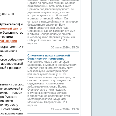
Церкви во времена гонений XX века
был блаженный Афанасий Сайко.
Прячась под маской юродивого, он
укреплял людей в вере, утешал
ДОЖЕСТВ
в горе, исцелял их от болезней
и спасал от верной гибели. Он
остался в народной памяти примером
Архангельск) и
беззаветного служения Богу.
Четырнадцатого мая 2026 года
ционный центр
Священный Синод включил его имя
ее большинство
в список Собора новомучеников
стретили
и исповедников Церкви Русской и в
Собор Орловских святых. PDF-
PDF-версия
версия.
щадка. Именно с
30 июля 2026 г. 15:00
онимании: в
е,
Служение в психиатрической
больнице учит смирению
вское собрание»
Настоятель храма святых Жен-
я древнерусской
Мироносиц в Марьине иерей Михаил
нный к росписи
Сергеев уже много лет окормляет
московскую Психиатрическую
клиническую больницу № 13.
Выполняя свой пастырский долг, он
старается донести до пациентов,
страдающих психическими
выми из русских
заболеваниями, слово Божие.
авных церквей в
О встречах с этими людьми,
рхии, — говорит
о духовных причинах болезни
и средствах ее облегчения отец
ра Русского
Михаил рассказал «Журналу
анившихся
Московской Патриархии». PDF-
на эту икону
версия.
 К сожалению,
27 июля 2026 г. 13:00
стям композиции