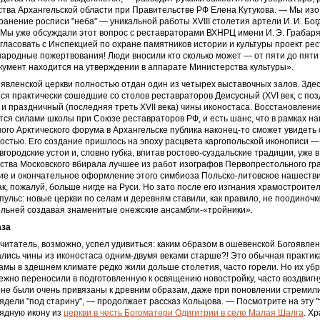
тва Архангельской области при Правительстве РФ Елена ­Кутукова. — Мы изо
ранение росписи "неба" — уникальной работы XVIII столетия артели И. И. Бог
 Мы уже обсуждали этот вопрос с реставраторами ВХНРЦ имени И. Э. Грабаря,
гласовать с Инспекцией по охране памятников истории и культуры проект ре
ародные пожертвования! Люди вносили кто сколько может — от пяти до пяти 
кумент находится на утверждении в аппарате Министерства культуры».
явленской церкви пол­ностью отдан один из четырех выставочных залов. Зде
я практически сошедшие со столов реставраторов Деисусный (XVI век, с по
и праздничный (последняя треть XVII века) чины иконостаса. Восстановлени
ся силами школы при Союзе реставраторов РФ, и есть шанс, что в рамках н
ого Арктического форума в Архангельске публика наконец-то сможет увидеть
остью. Его создание пришлось на эпоху расцвета каргопольской иконописи — 
вгородские устои и, словно губка, впитав ростово-суздальские традиции, уже 
ства Московского вбирала лучшее из работ изографов Первопрестольного гр
ие и окончательное оформление этого симбиоза Польско-литовское нашествие
как, пожалуй, больше нигде на Руси. Но зато после его изгнания храмостроит
льс: новые церкви по селам и деревням ставили, как правило, не поодиночке
ольней создавая знаменитые онежские ансамбли-«тройники».
аза
итатель, возможно, успел удивиться: каким образом в ошевенской Богоявлен
ались чины из иконостаса одним-двумя веками старше?! Это обычная практик
мы в здешнем климате редко жили дольше столетия, часто горели. Но их уб
жно переносили в подготовленную к освящению новостройку, часто воздвигн
не были очень привязаны к древним образам, даже при поновлении стремили
ядели "под старину", — продолжает рассказ Кольцова. — Посмотрите на эту 
ядную икону из
церкви в честь Богоматери Одигитрии в селе Малая Шалга
. Х