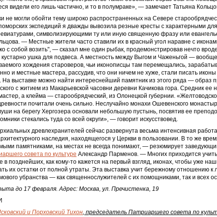
еся видели его лишь частично, и то в полумраке», — замечает Татьяна Кольцо
и не могли обойти тему широко распространенных на Севере старообрядчес
поморских экспедиций я дважды вывозила резные кресты с характерными дл
евиатурами, символизирующими ту или иную священную фразу или евангельс
ьцова. — Местные жители часто ставили их в красный угол наравне с иконами
ко с собой возить", — сказал мне один рыбак, продемонстрировав нечто врод
 кустарно ушка для подвеса. А местность между Выгом и Чаженьгой — вообщ
ваемого хождения староверов, чьи иконописцы там перемещались, зарабатыв
нно и местные мастера, рассудив, что они ничем не хуже, стали писать иконы
 На выставке можно найти интереснейший памятник из этого ряда — образ 
кого с житием из Макарьевской часовни деревни Качикова гора. Средник ее 
астер, а клейма — старообрядческий, из Олонецкой губернии. «Желтоводско
древности почитали очень сильно. Неслучайно монахи Ошевенского монастыр
глуши на берегу Хергозера основали небольшую пустынь, посвятив ее препод
омники стекались туда со всей округи», — говорит искусствовед.
архиальных древлехранителей сейчас развернута весьма интенсивная работ
рхитектурного наследия, находящегося у Церкви в пользовании. В то же время
имыми памятниками, на местах не всегда понимают, — резюмирует заведующ
иаршего совета по культуре
Александр Парменов. — Многих приходится учить
е в позднейших, как кому-то кажется на первый взгляд, иконах, чтобы уже на
ть их остатки от полной утраты. Эта выставка учит бережному отношению к
ового убранства — как священнослужителей с их помощниками, так и всех о
та до 17 февраля. Адрес: Москва, ул. Пречистенка, 19
И
ковский и Порховский Тихон
, председатель Патриаршего совета по куль