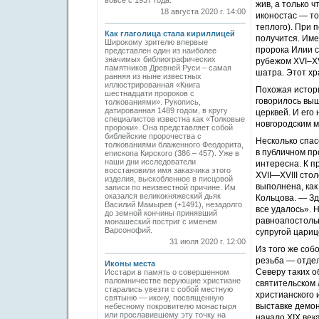
вовсе с 1937 года.
жив, а только 
18 августа 2020 г. 14:00
иконостас — то
теплого). При 
Как глаголица стала кириллицей
получится. Име
Широкому зрителю впервые
пророка Илии с
представлен один из наиболее
значимых библиографических
рубежом XVI–XV
памятников Древней Руси – самая
шатра. Этот хр
ранняя из ныне известных
иллюстрированная «Книга
Похожая истори
шестнадцати пророков с
говорилось выш
толкованиями». Рукопись,
датированная 1489 годом, в кругу
церквей. И его
специалистов известна как «Толковые
новгородским 
пророки». Она представляет собой
библейские пророчества с
Несколько спа
толкованиями блаженного Феодорита,
в публичном пр
епископа Кирского (386 – 457). Уже в
наши дни исследователи
интересна. К п
восстановили имя заказчика этого
XVII—XVIII сто
изделия, выскобленное в писцовой
выполнена, как
записи по неизвестной причине. Им
оказался великокняжеский дьяк
Кольцова. — Зд
Василий Мамырев (+1491), незадолго
все удалось». 
до земной кончины принявший
равноапостоль
монашеский постриг с именем
Варсонофий.
супругой цари
31 июля 2020 г. 12:00
Из того же соб
резьба — отдел
Иконы места
Северу таких ­
Исстари в память о совершенном
паломничестве веру­ющие христиане
святительском 
старались увезти с собой местную
христианского 
святыню — икону, посвященную
выставке демон
небесному покровителю монастыря
или прославившему эту точку на
начало XIX век