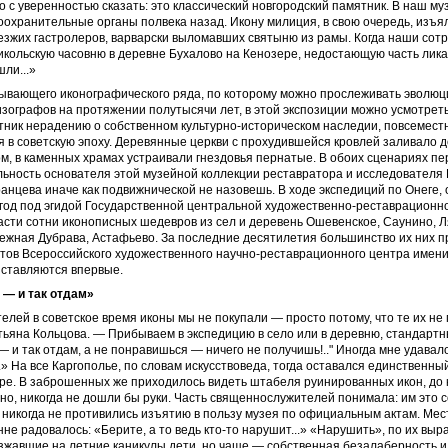
о с уверенностью сказать: это классический новгородский памятник. В наш му
охранительные органы полвека назад. Икону милиция, в свою очередь, изъял
езжих гастролеров, варварски выломавших святыню из рамы. Когда наши сот
кольскую часовню в деревне Бухалово на Кенозере, недостающую часть лик
шли...»
ывающего иконографического ряда, по которому можно прослеживать эволюц
изографов на протяжении полутысячи лет, в этой экспозиции можно усмотрет
тник нерадению о собственном культурно-историческом наследии, повсемест
в советскую эпоху. Деревянные церкви с прохудившейся кровлей заливало 
м, в каменных храмах устраивали гнездовья пернатые. В обоих сценариях пе
льность основателя этой музейной коллекции реставратора и исследователя 
нцева иначе как подвижнической не назовешь. В ходе экспедиций по Онеге,
 год под эгидой Государственной центральной художественно-реставрационн
асти сотни иконописных шедевров из сел и деревень Ошевенское, Саунино, 
ежная Дубрава, Астафьево. За последние десятилетия большинство их них 
тов Всероссийского художественного научно-реставрационного центра имен
ыставляются впервые.
— и так отдам»
елей в советское время иконы мы не покупали — просто потому, что те их не
ьяна Кольцова. — Прибываем в экспедицию в село или в деревню, стандартны
 и так отдам, а не понравишься — ничего не получишь!.." Иногда мне удавал
..» На все Каргополье, по словам искусствоведа, тогда оставался единственн
ре. В заброшенных же приходилось видеть штабеля руинированных икон, до 
чно, никогда не дошли бы руки. Часть священнослужителей понимала: им это с
у никогда не противились изъятию в пользу музея по ­официальным актам. Ме
нне радовалось: «Берите, а то ведь кто-то нарушит...» «Нарушить», по их выр
зжавшие на летние каникулы дети, но чаще — собственная безалаберность и