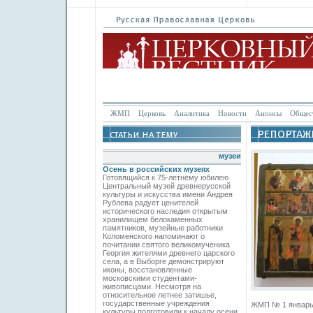
ЖМП
Церковь
Аналитика
Новости
Анонсы
Общес
музеи
Осень в российских музеях
Готовящийся к 75-летнему юбилею
Центральный музей древнерусской
культуры и искусства имени Андрея
Рублева радует ценителей
исторического наследия открытым
хранилищем белокаменных
памятников, музейные работники
Коломенского напоминают о
почитании святого великомученика
Георгия жителями древнего царского
села, а в Выборге демонстрируют
иконы, восстановленные
московскими студентами-
живописцами. Несмотря на
относительное летнее затишье,
государственные учреждения
ЖМП № 1 январь 2
культуры подготовили к началу осени