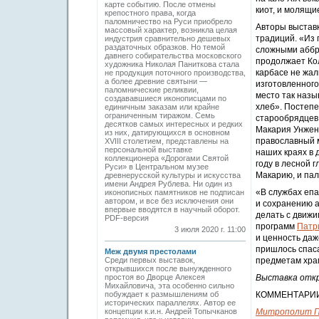
карте событию. После отмены
киот, и молящи
крепостного права, когда
паломничество на Руси приобрело
Авторы выставк
массовый характер, возникла целая
традиций. «Из 
индустрия сравнительно дешевых
раздаточных образков. Но темой
сложными аббр
давнего собирательства московского
продолжает Кол
художника Николая Паниткова стала
карбасе не жал
не продукция поточного производства,
а более древние святыни —
изготовленного
паломнические реликвии,
место так назы
создававшиеся иконописцами по
хлеб». Постепе
единичным заказам или крайне
ограниченным тиражом. Семь
старообрядцев.
десятков самых интересных и редких
Макария Унженс
из них, датирующихся в основном
православный м
XVIII столетием, представлены на
персональной выставке
наших краях в 
коллекционера «Дорогами Святой
году в лесной 
Руси» в Центральном музее
Макарию, и пал
древнерусской культуры и искусства
имени Андрея Рублева. Ни один из
«В службах еп
иконописных памятников не подписан
автором, и все без исключения они
и сохранению а
впервые вводятся в научный оборот.
делать с движ
PDF-версия
программ
Патр
3 июля 2020 г. 11:00
и ценность даж
пришлось спаса
Меж двумя престолами
Среди первых выставок,
предметам храм
открывшихся после вынужденного
простоя во Дворце Алексея
Выставка откры
Михайловича, эта особенно сильно
побуждает к размышлениям об
КОММЕНТАРИ
исторических параллелях. Автор ее
концепции к.и.н. Андрей Топычканов
Митрополит Пс