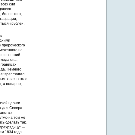
 всех сил
данова-
 более того,
ставрации,
тысяч рублей.
сь
здними
е пророческого
амеченного на
 ошевенский
когда она,
в границах
ада. Немного
: враг сжигал
ельство испытало
, а попарно,
ской церкви
а для Севера:
ранство
утую на том же
сь сделать так,
"трехрядицу" —
рам 1834 года