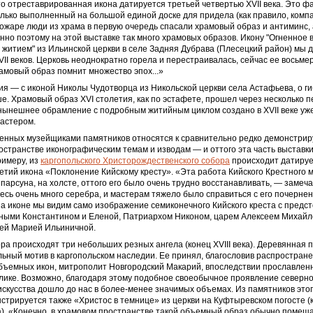
что отреставрированная икона датируется третьей четвертью XVII века. Это ф
лько выполненный на большой единой доске для придела (как правило, компа
пожаре люди из храма в первую очередь спасали храмовый образ и антиминс, 
нно поэтому на этой выставке так много храмовых образов. Икону "Огненное
 житием" из Ильинской церкви в селе Задняя Дубрава (Плесецкий район) мы 
II веков. Церковь неоднократно горела и перестраивалась, сейчас ее восьмер
амовый образ помнит множество эпох...»
я — с иконой Николы Чудотворца из Никольской церкви села Астафьева, о г
е. Храмовый образ XVI столетия, как по эстафете, прошел через несколько 
 нынешнее обрамление с подробным житийным циклом создано в XVII веке уже
мастером.
сенных музейщиками памятников относятся к сравнительно редко демонстри
остранстве иконографическим темам и изводам — и оттого эта часть выставк
римеру, из
каргопольского Христорождественского собора
происходит датиру
летий икона «Поклонение Кийскому кресту». «Эта работа Кийского Крестного
 парсуна, на холсте, оттого его было очень трудно восстанавливать, — замеч
есь очень много серебра, и мастерам тяжело было справиться с его почернени
На иконе мы видим само изображение семиконечного Кийского креста с пред
ными Константином и Еленой, Патриархом Никоном, царем Алексеем Михайло
цей Марией Ильиничной.
ора происходят три небольших резных ангела (конец XVIII века). Деревянная
ьный мотив в ­каргопольском наследии. Ее принял, благословив распростран
объемных икон, митрополит Новгородский Макарий, впоследствии прославлен
лике. Возможно, благодаря этому подобное своеобычное проявление северно
искусства дошло до нас в более-менее значимых объемах. Из памятников этог
стрируется также «Христос в темнице» из церкви на Куфтыревском погосте (к
а). «Конечно, в храмовом пространстве такой объемный образ обычно помеща