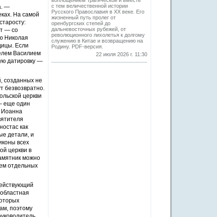
воплощением трагической и вместе
с тем величественной истории
а. —
Русского Православия в XX веке. Его
еках. На самой
жизненный путь пролег от
старосту:
оренбургских степей до
дальневосточных рубежей, от
ет — со
революционного лихолетья к долгому
ию Николая
служению в Китае и возвращению на
дицы. Если
Родину. PDF-версия.
телем Василием
22 июля 2026 г. 11:30
ную датировку —
, созданных не
ут безвозвратно.
ольской церкви
 — еще один
и Иоанна
вятителя
ностас как
ые детали, и
иконы всех
ой церкви в
памятник можно
ием отдельных
 действующий
 областная
которых
ам, поэтому
руководитель