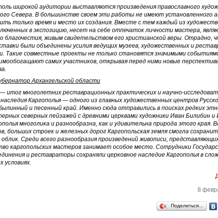
толь широкой аудитории выставляются произведения православного худо
кого Севера. В большинстве своем эти работы не имеют установленного 
ить только время и место их создания. Вместе с тем каждый из художест
ключенных в экспозицию, несет на себе отпечаток личности мастера, явл
о благочестия, живым свидетельством его христианской веры. Отрадно, ч
ставки были объединены усилия ведущих музеев, художественных и реста
и. Такие совместные проекты не только становятся значимыми событиям
заимообогащают самих участников, открывая перед ними новые перспектив
а.
губернатор Архангельской области
— итог многолетних реставрационных практических и научно-исследоват
 наследия Каргополья — одного из главных художественных центров Русско
былинный и песенный край. Именно сюда отправились в поисках редких эт
терных северных пейзажей с древними церквами художники Иван Билибин и 
полья многолика и разнообразна, как и удивительна природа этого края. 
в, больших строек и железных дорог Каргопольская земля смогла сохранит
облик. Среди всего разнообразия произведений живописи, представляющи
ство каргопольских мастеров занимает особое место. Сотрудники Государ
единения и реставраторы сохраняли церковное наследие Каргополья в сло
х условиях.
8 февра
Поделиться…