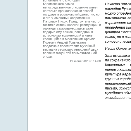
вспомнил, что к истории
Коломенского самое
Нечасто для с
непосредственное отношение имеет
наследия Русс
не только хронологически второй
можно определ
государь в романовской династии, но
и его знаменитый современник
памятников, в
Патриарх Никон. Предстоятель часто
выражением ег
гостил в летней царской резиденции, и
проведения вы
однажды самодержец здесь даже
подарил ему саккос, вошедший в
центров Росси
историю как коломенский и ныне
жизни, но и в
хранящийся в Московском Кремле.
сотрудничеств
Поэтому Андрей Топычканов
предложил посетителям музейный
Игорь Орлов, 
взгляд на эволюцию отношений двух
великих людей той примечательной
Эта выставка 
эпохи.
по сохранению
19 июня 2020 г. 14:00
Каргополье — 
типов и харак
Культура Карго
крупных городо
неповторимый 
письмо, искус
музейного объ
экспедиционны