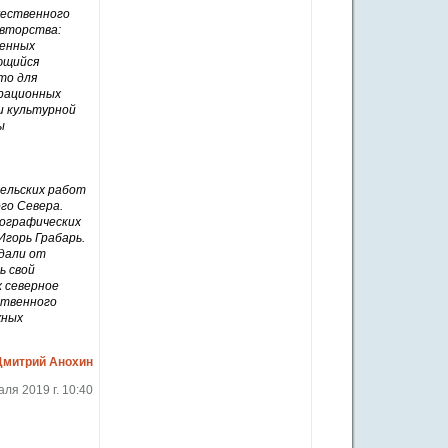
жественного
авторства:
венных
яющийся
то для
врационных
и культурной
ы
ельских работ
го Севера.
нографических
Игорь Грабарь.
Вдали от
ь свой
х северное
ственного
жных
Дмитрий Анохин
ля 2019 г. 10:40