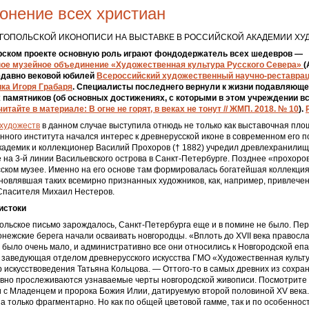
онение всех христиан
ГОПОЛЬСКОЙ ИКОНОПИСИ НА ВЫСТАВКЕ В РОССИЙСКОЙ АКАДЕМИИ ХУ
рском проекте основную роль играют фондодержатель всех шедевров —
ое музейное объединение «Художественная культура Русского Севера»
(
едавно вековой юбилей
Всероссийский художественный научно-реставра
ка Игоря Грабаря
. Специалисты последнего вернули к жизни подавляющ
памятников (об основных достижениях, с которыми в этом учреждении в
читайте в материале: В огне не горят, в веках не тонут // ЖМП. 2018. № 10
).
художеств
в данном случае выступила отнюдь не только как выставочная пло
нного института начался интерес к древнерусской иконе в современном его п
академик и коллекционер Василий Прохоров († 1882) учредил древлехранилищ
на 3-й линии Васильевского острова в Санкт-Петербурге. Позднее «прохоро
сском музее. Именно на его основе там формировалась богатейшая коллекци
новлявшая таких всемирно признанных художников, как, например, привлече
Спасителя Михаил Нестеров.
истоки
польское письмо зарождалось, Санкт-Петербурга еще и в помине не было. Пер
нежские берега начали осваивать новгородцы. «Вплоть до XVII века правосл
 было очень мало, и административно все они относились к Новгородской епа
 заведующая отделом древнерусского искусства ГМО «Художественная культу
 искусствоведения Татьяна Кольцова. — Оттого-то в самых древних из сохр
вно прослеживаются узнаваемые черты новгородской живописи. Посмотрите 
 с Младенцем и пророка Божия Илии, датируемую второй половиной XV века.
а только фрагментарно. Но как по общей цветовой гамме, так и по особенно