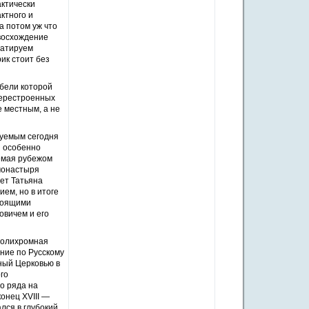
актически
ктного и
а потом уж что
 восхождение
датируем
ик стоит без
ибели которой
перестроенных
 местным, а не
руемым сегодня
и особенно
емая рубежом
 монастыря
ает Татьяна
ем, но в итоге
стоящими
вичем и его
 полихромная
ение по Русскому
ный Церковью в
го
о ряда на
онец XVIII —
лся в глубокий