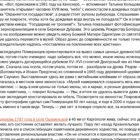
о. «Вот, приезжаем в 1981 году на Кенозеро, — вспоминает Татьяна Кольцов
анитель открывает часовню XVIII века, "небо" с иконостасом в дождевых подт
ка "Охраняется государством", а рядом стоят рулоны руберо­ида. Спрашиваю 
шу не покроете, чтобы хотя бы дождевая вода внутрь не попадала?" Он в отв
вством юмора: "Государево не трогаем!"». Татьяна показывает фотофиксац
 зернохранилищем в селе Бережная Дубрава. Это церковь Рождества Богоро
то на изображении можно увидеть икону Божией Матери Одигитрии со святи
ую удалось перевезти в музей. Образ донес до современности не только точ
 назидательную надпись «поставлена на поклонение всех христиан».
 экспедициях Померанцев ориентировался на вывоз самых ценных древностей
ека, потом стало очевидно: надо забирать все, что можно, иначе иконы исчезн
ожно увидеть датирующийся рубежом XV–XVI столетий Деисусный чин из Ник
во. Сначала она осела, потом упала, потом ее... разобрали на дрова. Рядом
(Богоматерь и Иоанн Предтеча) из сложенной в 1665 году деревянной церкв
ле Саунино. Выставленная здесь же рама с житийными клеймами от образа с
агалась в местном чине иконостаса. «Музей намеревался сохранить весь ико
омплекс — ведь в нем ценны не только иконы, но и каркас, и резные деревянн
тие памятника, — говорит Кольцова. — Увы, в итоге не удалось вывезти даже 
ная экспедиция констатировала их гибель. Посмотрите на иконостас Покровск
ту фотографию сделал сам Померанцев 60 лет назад, и еще в 2000-х годах 
 именно в таком виде. Теперь — уже нет: в пожаре сгорело все, за исключен
церковь 1787 года в селе Ошевенском
в 40 км от Каргополя жива, сейчас это
нию, его состояние оставляет желать лучшего. Пару лет назад Архангельская
лючила его в список гибнущих памятников деревянного зодчества, по поводу 
дставление региональным властям. «Он не относится к приоритетным объект
ства на него не выделяются, — разводит руками заместитель губернатора, 