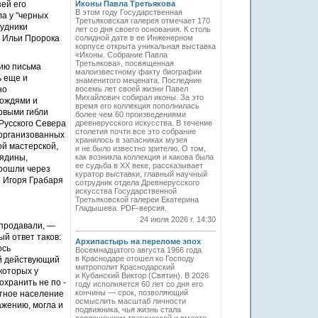
зей его
Иконы Павла Третьякова
В этом году Государственная
а у "черных
Третьяковская галерея отмечает 170
рудники
лет со дня своего основания. К столь
а Ильи Пророка
солидной дате в ее Инженерном
корпусе открыта уникальная выставка
«Иконы. Собрание Павла
Третьякова», посвященная
ию письма
малоизвестному факту биографии
ь еще и
знаменитого мецената. Последние
но
восемь лет своей жизни Павел
Михайлович собирал иконы. За это
дождями и
время его коллекция пополнилась
рвыми гибли
более чем 60 произведениями
Русского Севера
древнерусского искусства. В течение
столетия почти все это собрание
 организованных
хранилось в запасниках музея
ой мастерской,
и не было известно зрителю. О том,
Лядины,
как возникла коллекция и какова была
ее судьба в ХХ веке, рассказывает
прошли через
куратор выставки, главный научный
и Игоря Грабаря
сотрудник отдела Древнерусского
искусства Государственной
Третьяковской галереи Екатерина
Гладышева. PDF-версия.
24 июля 2026 г. 14:30
 продавали, —
й ответ таков:
Архипастырь на переломе эпох
ось
Восемнадцатого августа 1966 года
в Краснодаре отошел ко Господу
ый действующий
митрополит Краснодарский
которых у
и Кубанский Виктор (Святин). В 2026
охранить не по ­
году исполняется 60 лет со дня его
кончины — срок, позволяющий
стное население
осмыслить масштаб личности
ажению, могла и
подвижника, чья жизнь стала