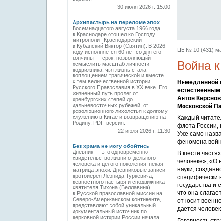
30 июля 2026 г. 15:00
Архипастырь на переломе эпох
Восемнадцатого августа 1966 года
в Краснодаре отошел ко Господу
митрополит Краснодарский
и Кубанский Виктор (Святин). В 2026
ЦВ № 10 (431) ма
году исполняется 60 лет со дня его
кончины — срок, позволяющий
Война к
осмыслить масштаб личности
подвижника, чья жизнь стала
воплощением трагической и вместе
с тем величественной истории
Немедленной ц
Русского Православия в XX веке. Его
естественным 
жизненный путь пролег от
Антон Керснов
оренбургских степей до
дальневосточных рубежей, от
Московской Пат
революционного лихолетья к долгому
служению в Китае и возвращению на
Каждый читател
Родину. PDF-версия.
флота России, 
22 июля 2026 г. 11:30
Уже само назв
феномена войн
Без храма не могу обойтись
Дневник — это одновременно
В шести частях
свидетельство жизни отдельного
человеке», «О
человека и целого поколения, некая
науки, созданн
матрица эпохи. Дневниковые записи
протоиерея Леонида Туркевича,
специфически в
ревностного пастыря и сподвижника
государства и 
святителя Тихона (Беллавина)
что она слагае
в Русской православной миссии на
Северо-Американском континенте,
относит военно
представляют собой уникальный
дается человек
документальный источник по
церковной истории России начала
Готовность ст