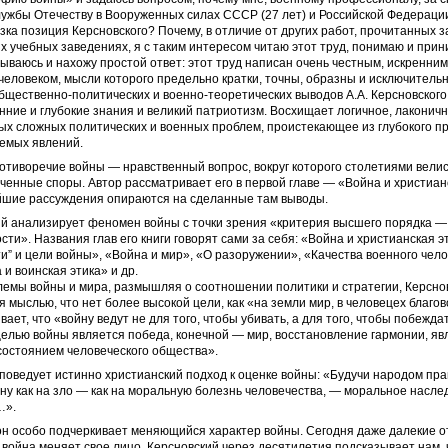
ужбы Отечеству в Вооруженных силах СССР (27 лет) и Российской Федерации 
изка позиция Керсновского? Почему, в отличие от других работ, прочитанных з
х учебных заведениях, я с таким интересом читаю этот труд, понимаю и прин
ваюсь и нахожу простой ответ: этот труд написан очень честным, искренним
еловеком, мысли которого предельно кратки, точны, образны и исключитель
бщественно-политических и военно-теоретических выводов А.А. Керсновског
нние и глубокие знания и великий патриотизм. Восхищает логичное, лаконичн
х сложных политических и военных проблем, проистекающее из глубокого п
уемых явлений.
тиворечие войны — нравственный вопрос, вокруг которого столетиями велис
ченные споры. Автор рассматривает его в первой главе — «Война и христиан
ейшие рассуждения опираются на сделанные там выводы.
ий анализирует феномен войны с точки зрения «критерия высшего порядка —
сти». Названия глав его книги говорят сами за себя: «Война и христианская 
и” и цели войны», «Война и мир», «О разоружении», «Качества военного чело
 и воинская этика» и др.
лемы войны и мира, размышляя о соотношении политики и стратегии, Керсно
я мыслью, что нет более высокой цели, как «на земли мир, в человецех благов
ает, что «войну ведут не для того, чтобы убивать, а для того, чтобы побеждат
елью войны является победа, конечной — мир, восстановление гармонии, я
состоянием человеческого общества».
поведует истинно христианский подход к оценке войны: «Будучи народом пр
ну как на зло — как на моральную болезнь человечества, — моральное насле
…».
он особо подчеркивает меняющийся характер войны. Сегодня даже далекие о
к война меняет свое лицо. Керсновский через десятилетия подсказывает нам,