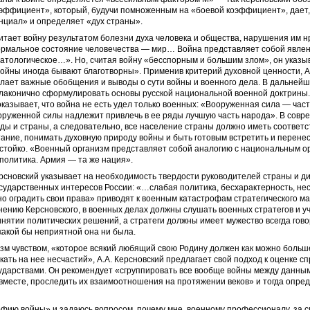
эффициент», который, будучи помноженным на «боевой коэффициент», дает, 
нциал» и определяет «дух страны».
итает войну результатом болезни духа человека и общества, нарушения им 
ормальное состояние человечества — мир… Война представляет собой явле
атологическое…». Но, считая войну «бесспорным и большим злом», он указыв
ойны иногда бывают благотворны». Применив критерий духовной ценности, 
лает важные обобщения и выводы о сути войны и военного дела. В дальнейш
 лаконично сформулировать основы русской национальной военной доктрины.
казывает, что война не есть удел только военных: «Вооруженная сила — част
оруженной силы надлежит привлечь в ее ряды лучшую часть народа». В совр
ды и страны, а следовательно, все население страны должно иметь соответ
ание, понимать духовную природу войны и быть готовым встретить и перене
стойко. «Военный организм представляет собой аналогию с национальным о
политика. Армия — та же нация».
ерсновский указывает на необходимость твердости руководителей страны и д
сударственных интересов России: «…слабая политика, бесхарактерность, не
но оградить свои права» приводят к военным катастрофам стратегического м
нению Керсновского, в военных делах должны слушать военных стратегов и у
нятии политических решений, а стратеги должны имеет мужество всегда гов
 какой бы неприятной она ни была.
м чувством, «которое всякий любящий свою Родину должен как можно больше
кать на нее несчастий», А.А. Керсновский предлагает свой подход к оценке с
сударствами. Он рекомендует «сгруппировать все вообще войны между данны
вместе, проследить их взаимоотношения на протяжении веков» и тогда опред
ию войны» и задаюсь вопросом, почему мне, военному профессионалу, за с