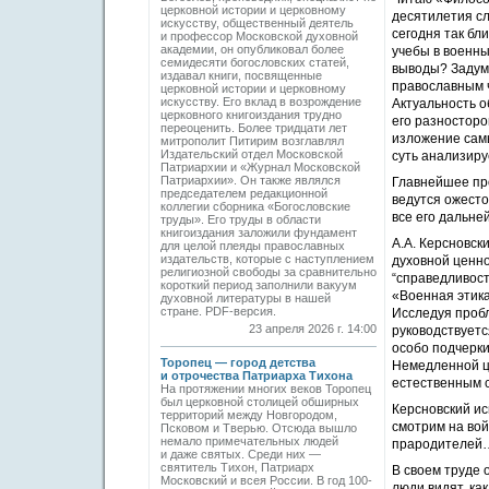
церковной истории и церковному
десятилетия сл
искусству, общественный деятель
сегодня так бл
и профессор Московской духовной
академии, он опубликовал более
учебы в военны
семидесяти богословских статей,
выводы? Задумы
издавал книги, посвященные
православным ч
церковной истории и церковному
искусству. Его вклад в возрождение
Актуальность о
церковного книгоиздания трудно
его разносторо
переоценить. Более тридцати лет
изложение самы
митрополит Питирим возглавлял
Издательский отдел Московской
суть анализир
Патриархии и «Журнал Московской
Патриархии». Он также являлся
Главнейшее про
председателем редакционной
ведутся ожесто
коллегии сборника «Богословские
все его дальн
труды». Его труды в области
книгоиздания заложили фундамент
А.А. Керсновск
для целой плеяды православных
издательств, которые с наступлением
духовной ценно
религиозной свободы за сравнительно
“справедливост
короткий период заполнили вакуум
«Военная этика
духовной литературы в нашей
стране. PDF-версия.
Исследуя проб
23 апреля 2026 г. 14:00
руководствуетс
особо подчеркив
Торопец — город детства
Немедленной ц
и отрочества Патриарха Тихона
естественным 
На протяжении многих веков Торопец
был церковной столицей обширных
Керсновский ис
территорий между Новгородом,
смотрим на вой
Псковом и Тверью. Отсюда вышло
немало примечательных людей
прародителей
и даже святых. Среди них —
святитель Тихон, Патриарх
В своем труде 
Московский и всея России. В год 100-
люди видят, ка