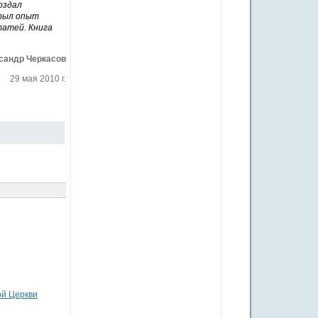
оздал
крыл опыт
татей. Книга
сандр Черкасов
29 мая 2010 г.
ой Церкви