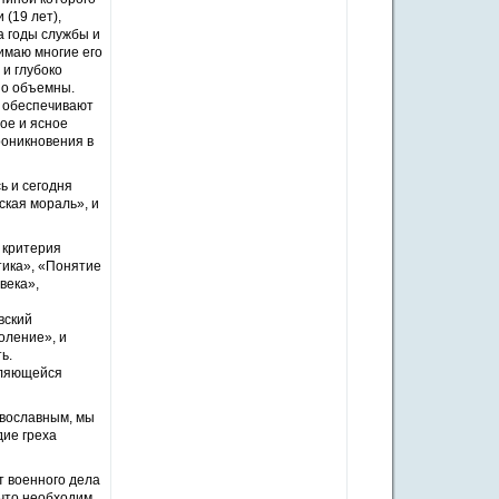
(19 лет),
а годы службы и
имаю многие его
 и глубоко
но объемны.
о обеспечивают
ое и ясное
роникновения в
ь и сегодня
ская мораль», и
 критерия
этика», «Понятие
века»,
вский
оление», и
ь.
вляющейся
авославным, мы
дие греха
т военного дела
 что необходим