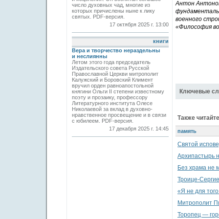
Антон Антонов
число духовных чад, многие из
которых причислены ныне к лику
фундаментальн
святых. PDF-версия.
военного стро
17 октября 2025 г. 13:00
«Философия во
книги
Вера и творчество нераздельны
и неслиянны
Летом этого года председатель
Издательского совета Русской
Православной Церкви митрополит
Калужский и Боровский Климент
вручил орден равноапостольной
Ключевые сл
княгини Ольги II степени известному
поэту и прозаику, профессору
Литературного института Олесе
Николаевой за вклад в духовно-
нравственное просвещение и в связи
Также читайте
с юбилеем. PDF-версия.
17 декабря 2025 г. 14:45
память
Святой испове
Архипастырь н
Без храма не 
Троице-Сергие
«Я не для того
Митрополит Пи
Торопец — гор