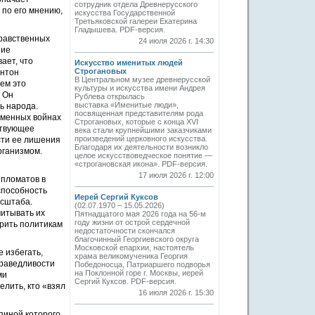
сотрудник отдела Древнерусского
по его мнению,
искусства Государственной
Третьяковской галереи Екатерина
Гладышева. PDF-версия.
нравственных
24 июля 2026 г. 14:30
ние
ает, что
Искусство именитых людей
Строгановых
Антон
В Центральном музее древнерусской
ем это
культуры и искусства имени Андрея
 Он
Рублева открылась
выставка «Именитые люди»,
ь народа.
посвященная представителям рода
еменных войнах
Строгановых, которые с конца XVI
ствующее
века стали крупнейшими заказчиками
произведений церковного искусства.
сти ее лишения
Благодаря их деятельности возникло
рганизмом.
целое искусствоведческое понятие —
«строгановская икона». PDF-версия.
17 июля 2026 г. 12:00
ипломатов в
способность
Иерей Сергий Куксов
асштаба.
(02.07.1970 – 15.05.2026)
читывать их
Пятнадцатого мая 2026 года на 56-м
году жизни от острой сердечной
орить политикам
недостаточности скончался
благочинный Георгиевского округа
Московской епархии, настоятель
 избегать,
храма великомученика Георгия
праведливости
Победоносца, Патриаршего подворья
на Поклонной горе г. Москвы, иерей
ми
Сергий Куксов. PDF-версия.
елить, кто «взял
16 июля 2026 г. 15:30
пиной которого