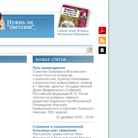
Свежий номер Журнала
Московской Патриархии
Путь храмоздателя
Советник Патриарха Московского
и всея Руси по вопросам
строительства, куратор Программы
строительства православных храмов
в г. Москве, депутат Государственной
Думы Федерального Собрания
Российской Федерации В. И. Ресин
ответил на вопросы главного
редактора Издательства Московской
Патриархии епископа
Балашихинского и Орехово-Зуевского
Николая. PDF-версия.
15 декабря 2026 г. 15:00
Служение в психиатрической
больнице учит смирению
Настоятель храма святых Жен-
Мироносиц в Марьине иерей Михаил