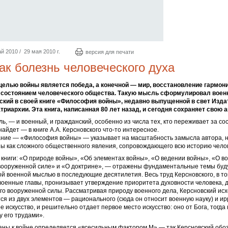
й 2010 / 29 мая 2010 г.
версия для печати
ак болезнь человеческого духа
елью войны является победа, а конечной — мир, восстановление гармон
состоянием человеческого общества. Такую мысль сформулировал воен
ский в своей книге «Философия войны», недавно выпущенной в свет Изд
риархии. Эта книга, написанная 80 лет назад, и сегодня сохраняет свою 
ь, — и военный, и гражданский, особенно из числа тех, кто переживает за со
найдет — в книге А.А. Керсновского что-то интересное.
ание — «Философия войны» — указывает на масштабность замысла автора, 
ы как сложного общественного явления, сопровождающего всю историю чело
 книги: «О природе войны», «Об элементах войны», «О ведении войны», «О в
 вооруженной силе» и «О доктрине», — отражены фундаментальные темы бу
ой военной мыслью в последующие десятилетия. Весь труд Керсновского, в то
оенные главы, пронизывает утверждение приоритета духовности человека, д
его вооруженной силы. Рассматривая природу военного дела, Керсновский исхо
тся из двух элементов — рационального (сюда он относит военную науку) и и
е искусство, и решительно отдает первое место искусство: оно от Бога, тогда 
у его трудами».
раны к войне определяется «всесильным фактором М» — так Керсновский обо