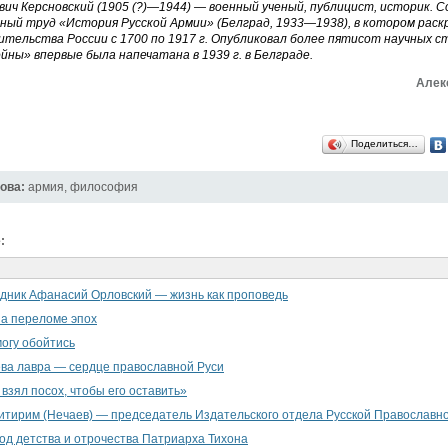
ич Керсновский (1905 (?)—1944) — военный ученый, публицист, историк. С
ый труд «История Русской Армии» (Белград, 1933—1938), в котором рас
ительства России с 1700 по 1917 г. Опубликовал более пятисот научных с
йны» впервые была напечатана в 1939 г. в Белграде.
Алек
Поделиться…
ова:
армия
,
философия
:
дник Афанасий Орловский — жизнь как проповедь
а переломе эпох
могу обойтись
ва лавра — сердце православной Руси
 взял посох, чтобы его оставить»
тирим (Нечаев) — председатель Издательского отдела Русской Православн
од детства и отрочества Патриарха Тихона