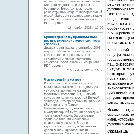
летия его блаженной кончины в доме,
решительный и
где прошли детство и отрочество
будущего Предстоятеля, после
духовно-нравст
реконструкции открыт мемориальный
Некоторые подх
музей. Здесь же во дворе дома годом
подчеркивает, 
раньше установлен памятник ему.
PDF-версия.
искусство и во
18 ноября 2025 г. 13:00
особенностей д
А.А. Керсновск
Крепко держись, православная
выводов актуал
паства, веры Христовой как якоря
не смогло отка
спасения!
Двадцать лет назад, в сентябре 2005
Керсновский — 
года, в Тобольске после долгих лет
пацифизмом, о
поисков были обретены мощи
священномученика Гермогена,
государственны
епископа Тобольского и Сибирского.
пацифистскими
PDF-версия.
Следует отмети
23 октября 2025 г. 15:00
некоторых случ
рука, держащая
Через скорби к святости
В сонме местночтимых святых
возможная в ру
Казанской епархии есть подвижник,
антисоветизм 
чья жизнь, полная неустанной
гуманизма», от
молитвы и богообщения, — яркий
пример исполнения главной Божией
аргументирован
заповеди. Это преподобный Гавриил
взгляд, выстра
(Зырянов), или Гавриил
Седмиезерный, подвизавшийся
Несомненно, с
в Седмиезерной пустыни последнюю
согласиться, н
треть своей жизни. За смирение,
терпение гонений и болезней,
имен, которыми
искреннее доверие к Богу он
духовную мощь
удостоился от Господа бесценных
даров любви, прозорливости
Справка ЦВ
и исцеления. Он воспитал большое