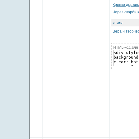
Крепко держис
Через скорби к
книги
Вера и творче
HTML-код для 