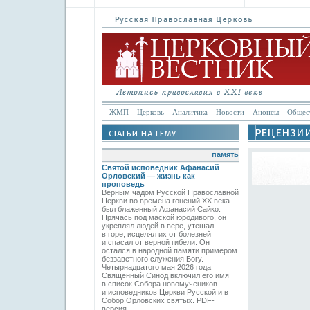
ЖМП
Церковь
Аналитика
Новости
Анонсы
Общес
память
Святой исповедник Афанасий
Орловский — жизнь как
проповедь
Верным чадом Русской Православной
Церкви во времена гонений XX века
был блаженный Афанасий Сайко.
Прячась под маской юродивого, он
укреплял людей в вере, утешал
в горе, исцелял их от болезней
и спасал от верной гибели. Он
остался в народной памяти примером
беззаветного служения Богу.
Четырнадцатого мая 2026 года
Священный Синод включил его имя
в список Собора новомучеников
и исповедников Церкви Русской и в
Собор Орловских святых. PDF-
версия.