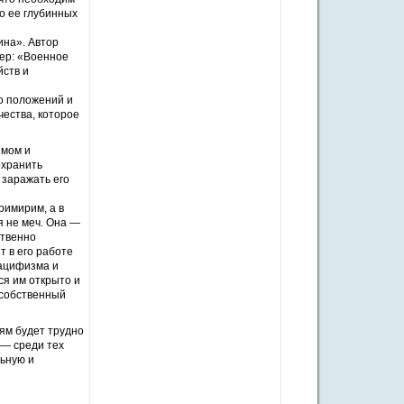
о ее глубинных
ина». Автор
тер: «Военное
йств и
го положений и
чества, которое
змом и
охранить
 заражать его
римирим, а в
я не меч. Она —
ственно
т в его работе
пацифизма и
ся им открыто и
 собственный
ям будет трудно
 — среди тех
льную и