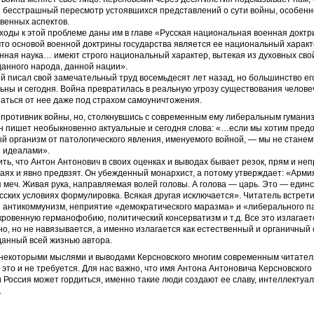
 бесстрашный пересмотр устоявшихся представлений о сути войны, особенн
венных аспектов.
оды к этой проблеме даны им в главе «Русская национальная военная доктр
что основой военной доктрины государства является ее национальный харак
енная наука… имеют строго национальный характер, вытекая из духовных сво
анного народа, данной нации».
ий писал свой замечательный труд восемьдесят лет назад, но большинство е
ьны и сегодня. Война превратилась в реальную угрозу существования челове
заться от нее даже под страхом самоуничтожения.
противник войны, но, столкнувшись с современным ему либеральным гумани
н пишет необыкновенно актуальные и сегодня слова: «…если мы хотим пред
й организм от патологического явления, именуемого войной, — мы не станем
 идеалами».
ть, что Антон Антонович в своих оценках и выводах бывает резок, прям и неп
аях и явно предвзят. Он убежденный монархист, а потому утверждает: «Арми
 меч. Живая рука, направляемая волей головы. А голова — царь. Это — един
сских условиях формулировка. Всякая другая исключается». Читатель встрети
и антикоммунизм, неприятие «демократического маразма» и «либерального 
кровенную германофобию, политический консерватизм и т.д. Все это излагает
о, но не навязывается, а именно излагается как естественный и органичный
данный всей жизнью автора.
 некоторыми мыслями и выводами Керсновского многим современным читател
о это и не требуется. Для нас важно, что имя Антона Антоновича Керсновского
 Россия может гордиться, именно такие люди создают ее славу, интеллектуа
.