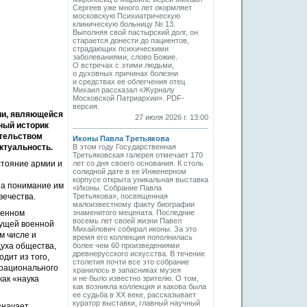
Сергеев уже много лет окормляет
московскую Психиатрическую
клиническую больницу № 13.
Выполняя свой пастырский долг, он
старается донести до пациентов,
страдающих психическими
заболеваниями, слово Божие.
О встречах с этими людьми,
о духовных причинах болезни
и средствах ее облегчения отец
Михаил рассказал «Журналу
Московской Патриархии». PDF-
версия.
ии, являющейся
27 июля 2026 г. 13:00
ный историк
ательством
Иконы Павла Третьякова
актуальность.
В этом году Государственная
Третьяковская галерея отмечает 170
стояние армии и
лет со дня своего основания. К столь
солидной дате в ее Инженерном
корпусе открыта уникальная выставка
на понимание им
«Иконы. Собрание Павла
вечества.
Третьякова», посвященная
малоизвестному факту биографии
оенном
знаменитого мецената. Последние
восемь лет своей жизни Павел
дущей военной
Михайлович собирал иконы. За это
м числе и
время его коллекция пополнилась
уха общества,
более чем 60 произведениями
древнерусского искусства. В течение
дит из того,
столетия почти все это собрание
ррационального
хранилось в запасниках музея
как «наука
и не было известно зрителю. О том,
как возникла коллекция и какова была
ее судьба в ХХ веке, рассказывает
куратор выставки, главный научный
значает