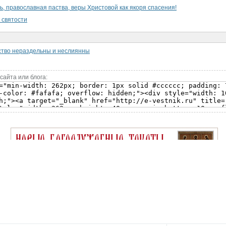
ь, православная паства, веры Христовой как якоря спасения!
 святости
ство нераздельны и неслиянны
сайта или блога: