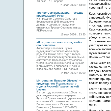
ХХ века. PDF-версия.
«моральный ко
2 июля 2026 г. 13:00
«военный поте
Троице-Сергиева лавра — сердце
Керсновский сч
православной Руси
заповедей: «Н
На праздник Светлого Христова
болезненное, п
Воскресения 1946 года после
двадцати шести лет поругания
«последствия в
открылась Троице-Сергиева лавра.
Керсновский де
PDF-версия.
позволяет ему
18 мая 2026 г. 13:30
убедительно по
Устроителю во
«Я не для того взял посох, чтобы
его оставить»
участвуют наро
Александр Иванович Щукин —
военное воспит
будущий архиепископ Александр —
мужественно и 
родился 13 мая 1891 года в городе
Порхове Псковской губернии в семье
Война — та же 
смотрителя Порховского духовного
училища священника Иоанна Щукина
Так же четко К
и его супруги Елисаветы. В семье
отстаивании го
было семеро детей. PDF-версия.
твердо и власт
14 мая 2026 г. 16:00
Политики, по м
мнение при при
Митрополит Питирим (Нечаев) —
только правду,
председатель Издательского
отдела Русской Православной
Считая шовиниз
Церкви
В этом году исполнилось 100 лет со
чтобы не навле
дня рождения видного иерарха
войн между го
Русской Православной Церкви второй
государствами 
половины XX столетия митрополита
Волоколамского и Юрьевского
меч».
Питирима (Нечаева; 1926–2003).
Богослов, проповедник, специалист по
Читаю «Философ