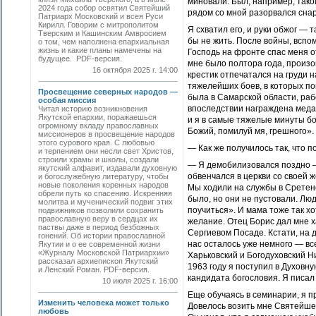
миновали. Был, например, тако
2024 года собор освятил Святейший
рядом со мной разорвался снар
Патриарх Московский и всея Руси
Кирилл. Говорим с митрополитом
Я схватил его, и руки обжог — 
Тверским и Кашинским Амвросием
бы не жить. После войны, вспо
о том, чем наполнена епархиальная
жизнь и какие планы намечены на
Господь на фронте спас меня от
будущее. PDF-версия.
мне было полтора года, произо
16 октября 2025 г. 14:00
крестик отпечатался на груди н
тяжелейших боев, в которых по
Просвещение северных народов —
была в Самарской области, ра
особая миссия
впоследствии награждена меда
Читая историю возникновения
Якутской епархии, поражаешься
и я в самые тяжелые минуты бо
огромному вкладу православных
Божий, помилуй мя, грешного». 
миссионеров в просвещение народов
этого сурового края. С любовью
— Как же получилось так, что 
и терпением они несли свет Христов,
строили храмы и школы, создали
— Я демобилизовался поздно — 
якутский алфавит, издавали духовную
обвенчался в церкви со своей 
и богослужебную литературу, чтобы
новые поколения коренных народов
Мы ходили на службы в Сретен
обрели путь ко спасению. Искренняя
было, но они не пустовали. Лю
молитва и мученический подвиг этих
поучиться». И мама тоже так х
подвижников позволили сохранить
православную веру в сердцах их
желание. Отец Борис дал мне х
паствы даже в период безбожных
Сергиевом Посаде. Кстати, на 
гонений. Об истории православной
нас осталось уже немного — в
Якутии и о ее современной жизни
«Журналу Московской Патриархии»
Харьковский и Богодуховский Н
рассказал архиепископ Якутский
1963 году я поступил в Духовн
и Ленский Роман. PDF-версия.
кандидата богословия. Я писал
10 июля 2025 г. 16:00
Еще обучаясь в семинарии, я п
Изменить человека может только
Довелось возить мне Святейшег
любовь