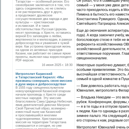
Он узнал, что я совмещаю учеб
Татарстан — особенный регион. Его
своеобразие заключается в том, что
семьей — у меня уже двое детей
здесь соединились, но не слились
часто приходилось ездить в Мо
и не растворились друг в друге,
Пимена в бытность его намест
а продолжают дружеское
сосуществование два народа и две
Константина Ружицкого. Однажд
культуры — христианская
Святейшего Патриарха Алекси
и исламская. И в таких
обстоятельствах Русская Церковь
Еще до окончания аспирантуры 
несет проповедь о Христе, оставаясь
года). А когда закончил учебу,
верной Его заповедям о любви,
жертвенности и милосердии, в рамках
богословскую стезю я тебя не 
добрососедства и уважения к чужой
референта-хозяйственника ОВЦ
вере. Как устроена приходская жизнь
хозяйственной деятельности, 
на одном из активных приходов
Казани, как работают ее самые яркие
ответственные поручения. Глав
проекты, выяснил наш корреспондент.
священноначалие.
PDF-версия.
16 июня 2025 г. 18:30
Некоторые ошибочно думают, б
особыми привилегиями. Это бо
Митрополит Казанский
высочайшая ответственность. А
и Татарстанский Кирилл: «Мы
семьей в одной комнатке в Пушк
призваны совершать свою миссию
в духе мира и добрососедства»
— Вам довелось работать под 
В 1555 году священнослужители
Ювеналия, митрополита Филаре
новоучрежденной Казанской епархии
начали проповедь о Христе среди
— Владыка Никодим — это велик
местных народов. Эту миссию
благословила Сама Царица Небесная,
рубеж. Конференции, форумы, 
явив девятилетней девочке Матроне
— я в те годы и в отпуске пра
Свой Пречистый образ, всемирно ­
к людям. Как-то однажды в разг
известный ныне как Казанский
и прославившийся многими
зимнее пальто. На следующий д
чудотворениями. Христианская
его стороны к нам, рядовым сот
миссия на территории Татарстана
совершается и сегодня, но уже
Митрополит Ювеналий очень о