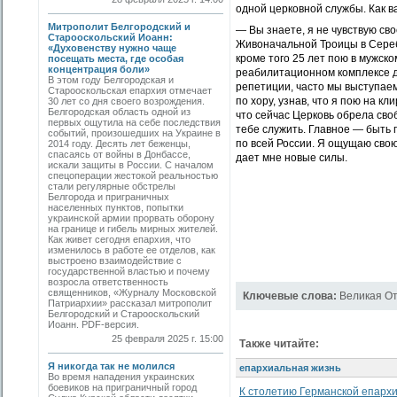
одной церковной службы. Как в
Митрополит Белгородский и
— Вы знаете, я не чувствую сво
Старооскольский Иоанн:
Живоначальной Троицы в Серебр
«Духовенству нужно чаще
кроме того 25 лет пою в мужск
посещать места, где особая
концентрация боли»
реабилитационном комплексе д
В этом году Белгородская и
репетиции, часто мы выступаем
Старооскольская епархия отмечает
по хору, узнав, что я пою на к
30 лет со дня своего возрождения.
Белгородская область одной из
что сейчас Церковь обрела сво
первых ощутила на себе последствия
тебе служить. Главное — быть 
событий, произошедших на Украине в
по всей России. Я ощущаю свою
2014 году. Десять лет беженцы,
спасаясь от войны в Донбассе,
дает мне новые силы.
искали защиты в России. С началом
спецоперации жестокой реальностью
стали регулярные обстрелы
Белгорода и приграничных
населенных пунктов, попытки
украинской армии прорвать оборону
на границе и гибель мирных жителей.
Как живет сегодня епархия, что
изменилось в работе ее отделов, как
выстроено взаимодействие с
государственной властью и почему
возросла ответственность
священников, «Журналу Московской
Ключевые слова:
Великая О
Патриархии» рассказал митрополит
Белгородский и Старооскольский
Иоанн. PDF-версия.
25 февраля 2025 г. 15:00
Также читайте:
Я никогда так не молился
епархиальная жизнь
Во время нападения украинских
боевиков на приграничный город
К столетию Германской епарх