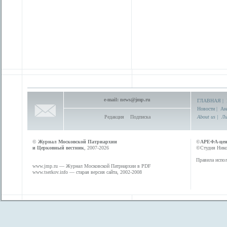
e-mail:
news@jmp.ru
ГЛАВНАЯ
|
Новости
|
Ан
Редакция
Подписка
About us
|
Ли
©
Журнал Московской Патриархии
©
АРЕФА-це
и Церковный вестник
, 2007-2026
©Студия Никол
Правила испол
www.jmp.ru
— Журнал Московской Патриархии в PDF
www.tserkov.info
— старая версия сайта, 2002-2008