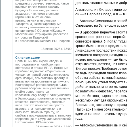
направлена на просвещение
деятель, человек чистых и доб
крещеных соотечественников. Какое
влияние на это может оказать
А митрополит Филарет одно вре
будущая Казанская духовная
академия, что лежит в основе
он — в Сергиев Посад, а я — в
гармоничных отношений
православных и мусульман
— Автоном Семенович, в вашей
Татарстана, какие характерные
Словущего на Успенском вражке
отличия у поколения молодых
священников? Об этом «Журналу
— В Брюсовом переулке стоит 
Московской Патриархии» рассказал
вражке, построенная в первой п
митрополит Казанский
и Татарстанский Кирилл. PDF-версия.
советское время. Я попал туда
храме был пожар, и предстояла
13 июня 2025 г. 13:00
ликвидацию последствий пожара
комплекса построек, находивших
Сильные духом
нового послушания — там было 
Привычный вой сирен, сводки о
открываются, потеют, нет ника
пострадавших и погибших при
обстрелах и атаках БПЛА. Бетонные
Елисея просел. Требовал ремон
коробки с надписью «Укрытие» на
те годы приходили многие изве
улицах, активный рост волонтерских
объема работа, который здесь
организаций, помогающих фронту, и
внезапно повзрослевшие дети — это
помощью все у тебя получится».
Белгородский регион сегодня. Став
действительно, многое мы сдела
рубежом обороны, он мужественно и
позолотили иконостас, перело
стойко сопротивляется
коллективному врагу. В этих условиях
машин бетона, выровняли левый
в белгородцах проявились их лучшие
нескольких лет два огромных на
качества: жертвенность, любовь и
Вспоминаю, как накануне празд
вера. Как это помогает не просто
выживать, а полноценно жить и
Патриарх Пимен обязательно п
оказывать помощь фронту, не
здесь в тишине — очень ему нра
сгибаясь под ударами врага, выяснял
года.
корреспондент «Журнала Московской
Патриархии». PDF-версия.
— Автоном Семенович, вы и сей
28 февраля 2025 г. 14:00