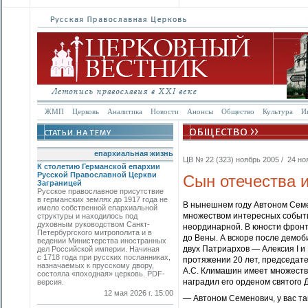
ЖМП
Церковь
Аналитика
Новости
Анонсы
Общество
Культура
И
епархиальная жизнь
ЦВ № 22 (323) ноябрь 2005 / 24 ноя
К столетию Германской епархии
Русской Православной Церкви
Сын отечества 
Заграницей
Русское православное присутствие
в германских землях до 1917 года не
В нынешнем году Автоном Семе
имело собственной епархиальной
множеством интересных событи
структуры и находилось под
духовным руководством Санкт-
неординарной. В юности фрон
Петербургского митрополита и в
до Вены. А вскоре после демо
ведении Министерства иностранных
двух Патриархов — Алексия I 
дел Российской империи. Начиная
с 1718 года при русских посланниках,
протяжении 20 лет, председате
назначаемых к прусскому двору,
А.С. Климашин имеет множеств
состояла «походная» церковь. PDF-
наградил его орденом святого Д
версия.
12 мая 2026 г. 15:00
— Автоном Семенович, у вас та