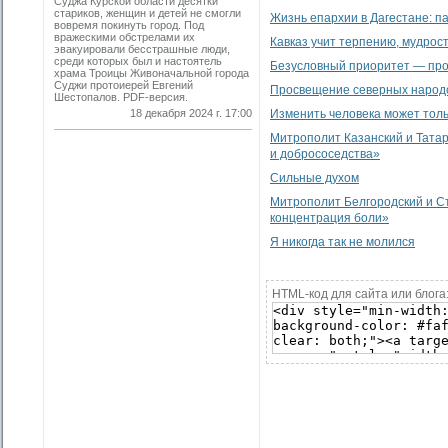
Суджа Курской области десятки
стариков, женщин и детей не смогли
Жизнь епархии в Дагестане: п
вовремя покинуть город. Под
вражескими обстрелами их
Кавказ учит терпению, мудрос
эвакуировали бесстрашные люди,
среди которых был и настоятель
Безусловный приоритет — про
храма ­Троицы Живоначальной города
Суджи протоиерей ­Евгений
Просвещение северных народ
Шестопалов. PDF-версия.
18 декабря 2024 г. 17:00
Изменить человека может тол
Митрополит Казанский и Татар
и добрососедства»
Сильные духом
Митрополит Белгородский и Ст
концентрация боли»
Я никогда так не молился
HTML-код для сайта или блога