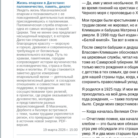
Жизнь епархии в Дагестане:
— Да, имя у меня необычное. Я
паломничество, память, диалог
во время гонений на христиан
Увидеть жизнь Махачкалинской
Черного моря с проповедью о Х
епархии и познакомиться с ее
повседневной деятельностью можно,
Мои предки были крестьянами 
присоединившись к паломникам.
Паломническая служба епархии —
трудам своим: не жировал, но и
одна из самых молодых в нашей
Климашин и бабушка Матрена И
Церкви. Тем не менее она предлагает
умерли. В 1998 году был издан
насыщенный маршрут, в котором
Дагестан открывает свою
«Белой книгой». Так вот в нем
благородную красоту — морскую
и горную, древнюю и современную,
После смерти бабушки и дедуш
требующую от богомольца
Власович Климашин обосновалс
внимательного взгляда. Путь по
на церковные службы, читал на
храмам, памятникам, городам
сопровождают истории мученичества
тоже из Самарской губернии. М
и исповедничества, страха и боли,
только место рождения и общие
веры и молитвы. И тогда становится
с детства в тех семьях, где о
заметно другое измерение
епархиальной жизни — деятельный
для нашей страны годы, когда,
межрелигиозный диалог: в соседских
сохранить православный уклад
отношениях и совместных жестах
поддержки, в городском
Я родился в 1925 году. И мои в
сосуществовании трех религий,
приходилась на мой день рожде
в проектах, где рядом оказываются
духовенство, молодежь
года рождения, — также получи
и представители разных
было. Среди моих сверстников
вероисповеданий. В Махачкале,
Дербенте и Кизляре встретимся
— Когда началась Великая Отеч
с теми, чьими трудами укрепляется
регион, кто превращает пережитое
— Отчетливо помню, как началас
в источник новой энергии. PDF-
хлебом — это была моя обязан
версия.
утра уже обсуждали это страшн
19 марта 2026 г. 15:00
умер. Я и два моих старших бр