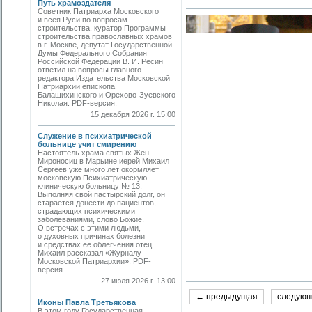
Путь храмоздателя
Советник Патриарха Московского
и всея Руси по вопросам
строительства, куратор Программы
строительства православных храмов
в г. Москве, депутат Государственной
Думы Федерального Собрания
Российской Федерации В. И. Ресин
ответил на вопросы главного
редактора Издательства Московской
Патриархии епископа
Балашихинского и Орехово-Зуевского
Николая. PDF-версия.
15 декабря 2026 г. 15:00
Служение в психиатрической
больнице учит смирению
Настоятель храма святых Жен-
Мироносиц в Марьине иерей Михаил
Сергеев уже много лет окормляет
московскую Психиатрическую
клиническую больницу № 13.
Выполняя свой пастырский долг, он
старается донести до пациентов,
страдающих психическими
заболеваниями, слово Божие.
О встречах с этими людьми,
о духовных причинах болезни
и средствах ее облегчения отец
Михаил рассказал «Журналу
Московской Патриархии». PDF-
версия.
27 июля 2026 г. 13:00
← предыдущая
следую
Иконы Павла Третьякова
В этом году Государственная