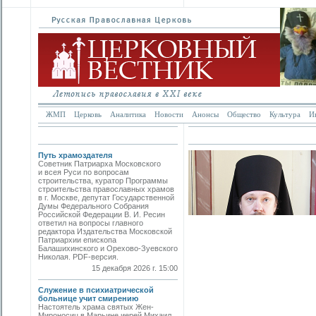
ЖМП
Церковь
Аналитика
Новости
Анонсы
Общество
Культура
И
Путь храмоздателя
Советник Патриарха Московского
и всея Руси по вопросам
строительства, куратор Программы
строительства православных храмов
в г. Москве, депутат Государственной
Думы Федерального Собрания
Российской Федерации В. И. Ресин
ответил на вопросы главного
редактора Издательства Московской
Патриархии епископа
Балашихинского и Орехово-Зуевского
Николая. PDF-версия.
15 декабря 2026 г. 15:00
Служение в психиатрической
больнице учит смирению
Настоятель храма святых Жен-
Мироносиц в Марьине иерей Михаил