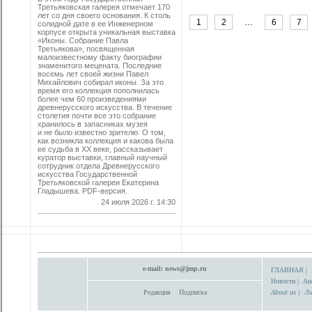
Третьяковская галерея отмечает 170
лет со дня своего основания. К столь
1
2
…
6
7
солидной дате в ее Инженерном
корпусе открыта уникальная выставка
«Иконы. Собрание Павла
Третьякова», посвященная
малоизвестному факту биографии
знаменитого мецената. Последние
восемь лет своей жизни Павел
Михайлович собирал иконы. За это
время его коллекция пополнилась
более чем 60 произведениями
древнерусского искусства. В течение
столетия почти все это собрание
хранилось в запасниках музея
и не было известно зрителю. О том,
как возникла коллекция и какова была
ее судьба в ХХ веке, рассказывает
куратор выставки, главный научный
сотрудник отдела Древнерусского
искусства Государственной
Третьяковской галереи Екатерина
Гладышева. PDF-версия.
24 июля 2026 г. 14:30
e-mail:
news@jmp.ru
ГЛАВНАЯ
|
Новости
|
Ан
Редакция
Подписка
About us
|
Ли