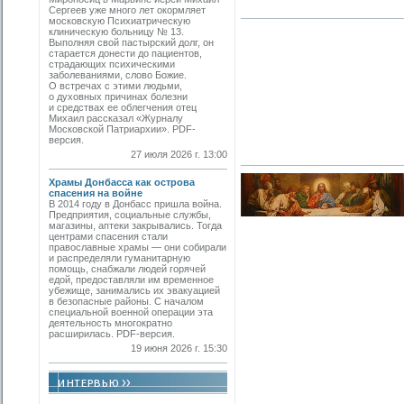
Сергеев уже много лет окормляет
московскую Психиатрическую
клиническую больницу № 13.
Выполняя свой пастырский долг, он
старается донести до пациентов,
страдающих психическими
заболеваниями, слово Божие.
О встречах с этими людьми,
о духовных причинах болезни
и средствах ее облегчения отец
Михаил рассказал «Журналу
Московской Патриархии». PDF-
версия.
27 июля 2026 г. 13:00
Храмы Донбасса как острова
спасения на войне
В 2014 году в Донбасс пришла война.
Предприятия, социальные службы,
магазины, аптеки закрывались. Тогда
центрами спасения стали
православные храмы — они собирали
и распределяли гуманитарную
помощь, снабжали людей горячей
едой, предоставляли им временное
убежище, занимались их эвакуацией
в безопасные районы. С началом
специальной военной операции эта
деятельность многократно
расширилась. PDF-версия.
19 июня 2026 г. 15:30