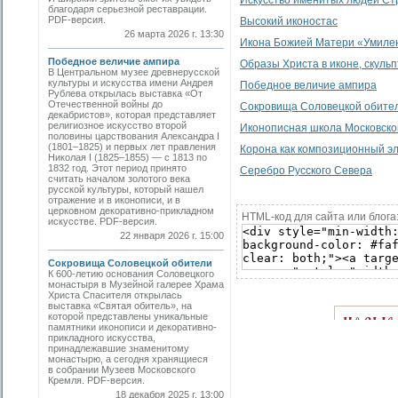
Искусство именитых людей Ст
благодаря серьезной реставрации.
PDF-версия.
Высокий иконостас
26 марта 2026 г. 13:30
Икона Божией Матери «Умилен
Победное величие ампира
Образы Христа в иконе, скульп
В Центральном музее древнерусской
культуры и искусства имени Андрея
Победное величие ампира
Рублева открылась выставка «От
Отечественной войны до
Сокровища Соловецкой обите
декабристов», которая представляет
религиозное искусство второй
Иконописная школа Московско
половины царствования Александра I
(1801–1825) и первых лет правления
Корона как композиционный эл
Николая I (1825–1855) — с 1813 по
1832 год. Этот период принято
Серебро Русского Севера
считать началом золотого века
русской культуры, который нашел
отражение и в иконописи, и в
церковном декоративно-прикладном
HTML-код для сайта или блога
искусстве. PDF-версия.
22 января 2026 г. 15:00
Сокровища Соловецкой обители
К 600-летию основания Соловецкого
монастыря в Музейной галерее Храма
Христа Спасителя открылась
выставка «Святая обитель», на
которой представлены уникальные
памятники иконописи и декоративно-
прикладного искусства,
принадлежавшие знаменитому
монастырю, а сегодня хранящиеся
в собрании Музеев Московского
Кремля. PDF-версия.
18 декабря 2025 г. 13:00