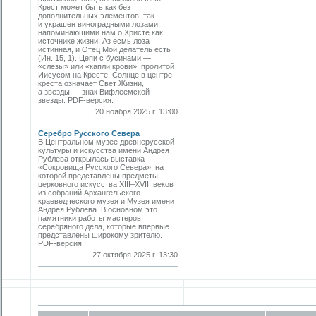
Крест может быть как без
дополнительных элементов, так
и украшен виноградными лозами,
напоминающими нам о Христе как
источнике жизни: Аз есмь лоза
истинная, и Отец Мой делатель есть
(Ин. 15, 1). Цепи с бусинами —
«слезы» или «капли крови», пролитой
Иисусом на Кресте. Солнце в центре
креста означает Свет Жизни,
а звезды — знак Вифлеемской
звезды. PDF-версия.
20 ноября 2025 г. 13:00
Серебро Русского Севера
В Центральном музее древнерусской
культуры и искусства имени Андрея
Рублева открылась выставка
«Сокровища Русского Севера», на
которой представлены предметы
церковного искусства XIII–XVIII веков
из собраний Архангельского
краеведческого музея и Музея имени
Андрея Рублева. В основном это
памятники работы мастеров
серебряного дела, которые впервые
представлены широкому зрителю.
PDF-версия.
27 октября 2025 г. 13:30