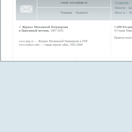
e-mail:
news@jmp.ru
ГЛАВНАЯ
|
Новости
|
Ан
Редакция
Подписка
About us
|
Ли
©
Журнал Московской Патриархии
©
АРЕФА-це
и Церковный вестник
, 2007-2026
©Студия Никол
Правила испол
www.jmp.ru
— Журнал Московской Патриархии в PDF
www.tserkov.info
— старая версия сайта, 2002-2008