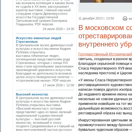
как возникла коллекция и какова была
ее судьба в ХХ веке, рассказывает
куратор выставки, главный научный
сотрудник отдела Древнерусского
искусства Государственной
11 декабря 2013 г. 13:50
в
Третьяковской галереи Екатерина
Гладышева. PDF-версия.
В московском с
24 июля 2026 г. 14:30
отреставрирова
Искусство именитых людей
Строгановых
внутреннего уб
В Центральном музее древнерусской
культуры и искусства имени Андрея
Рублева открылась
Государственный Исторический
выставка «Именитые люди»,
святынь, созданных в разное в
посвященная представителям рода
Строгановых, которые с конца XVI
Благодаря серьезной помощи к
века стали крупнейшими заказчиками
Спаса Нерукотворного XVII века
произведений церковного искусства.
наследника престола) и Царски
Благодаря их деятельности возникло
целое искусствоведческое понятие —
«У иконы Спаса Нерукотворного
«строгановская икона». PDF-версия.
реставрационного художественн
17 июля 2026 г. 12:00
написан поверх другого изобра
До недавнего времени икона на
Высокий иконостас
В Центральном музее древнерусской
несколько не совсем удачных р
культуры и искусства имени Андрея
применяли новейшие на тот мо
Рублева открылась выставка
дальнейшую возможность восст
«Высокий иконостас», которая
представляет одно из ярких явлений
реставрацией образа нас выну
национальной художественной
культуры — высокий русский
Инкрустированная цветными эма
иконостас, возникший в эпоху
промежуточного между бронзой 
позднего Средневековья и ставший на
буквально чудесным образом —
века неотъемлемой частью русского