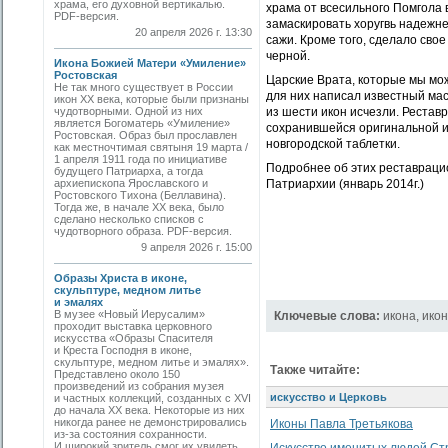
храма, его духовной вертикалью.
храма от всесильного Помгола
PDF-версия.
замаскировать хоругвь надежне
20 апреля 2026 г. 13:30
сажи. Кроме того, сделало сво
черной.
Икона Божией Матери «Умиление»
Ростовская
Царские Врата, которые мы мож
Не так много существует в России
для них написал известный ма
икон XX века, которые были признаны
чудотворными. Одной из них
из шести икон исчезли. Рестав
является Богоматерь «Умиление»
сохранившейся оригинальной и
Ростовская. Образ был прославлен
новгородской таблетки.
как местночтимая святыня 19 марта /
1 апреля 1911 года по инициативе
Подробнее об этих реставраци
будущего Патриарха, а тогда
архиепископа Ярославского и
Патриархии (январь 2014г.)
Ростовского Тихона (Беллавина).
Тогда же, в начале ХХ века, было
сделано несколько списков с
чудотворного образа. PDF-версия.
9 апреля 2026 г. 15:00
Образы Христа в иконе,
скульптуре, медном литье
и эмалях
В музее «Новый Иерусалим»
Ключевые слова:
икона
,
ико
проходит выставка церковного
искусства «Образы Спасителя
и Креста Господня в иконе,
скульптуре, медном литье и эмалях».
Также читайте:
Представлено около 150
произведений из собрания музея
искусство и Церковь
и частных коллекций, созданных с XVI
до начала XX века. Некоторые из них
никогда ранее не демонстрировались
Иконы Павла Третьякова
из-за состояния сохранности.
И широкий зритель смог их увидеть