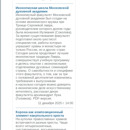
Иконописная школа Московской
духовной академии
Иконописный факультет Московской
духовной академии был создан на
основе иконописного кружка при
Троице-Сергиевой лавре,
руководителем которого долгие годы
была монахиня Иулиания (Соколова).
За время существования факультет
подготовил около шестисот
специалистов, работы которых
украшают храмы и монастыри не
только России, но и других стран.
Сегодня школа продолжает лучшие
иконописные традиции Лавры,
совершенствуя учебную программу
и делясь опытом с иконописными
отделениями духовных семинарий
страны. О самобытности и специфике
этого факультета, о том, как за три
с половиной десятилетия изменились
требования к выпускникам
и насколько сегодня можно доверять
в иконописном деле искусственному
интеллекту, рассказал декан
факультета архимандрит Лука
(Головков). PDF-версия.
11 декабря 2025 г. 14:00
Корона как композиционный
элемент накупольного креста
На куполах православных храмов
встречаются разные кресты. Чаще
всего четырехконечные,
шестиконечные, восьмиконечные.