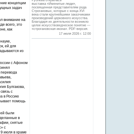
Рублева открылась
ение концепции
выставка «Именитые люди»,
посвященная представителям рода
сущных задач
Строгановых, которые с конца XVI
века стали крупнейшими заказчиками
произведений церковного искусства.
ил внимание на
Благодаря их деятельности возникло
де всего, это
целое искусствоведческое понятие —
«строгановская икона». PDF-версия.
не, как
17 июля 2026 г. 12:00
науке,
к, ей для
ладываются из
России с Афоном
принял
 перевода
авьева,
асилия
гия Булгакова,
связь с
а в Россию
азывает помощь
ней были
сделанные в
афии, снятые
с» с
 9 июля в храме