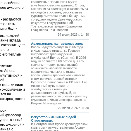
хранилось в запасниках музея
дня особенно
и не было известно зрителю. О том,
ого духовного
как возникла коллекция и какова была
ее судьба в ХХ веке, рассказывает
куратор выставки, главный научный
 - раздаются
сотрудник отдела Древнерусского
искусства Государственной
евратить
Третьяковской галереи Екатерина
имир Якунин.
Гладышева. PDF-версия.
24 июля 2026 г. 14:30
локоламский
нание вклада
Архипастырь на переломе эпох
 сохранить для
Восемнадцатого августа 1966 года
ьного
в Краснодаре отошел ко Господу
с его теплым
митрополит Краснодарский
и Кубанский Виктор (Святин). В 2026
году исполняется 60 лет со дня его
кончины — срок, позволяющий
упление
осмыслить масштаб личности
ние Афона
подвижника, чья жизнь стала
культивируя и
воплощением трагической и вместе
с тем величественной истории
ной
Русского Православия в XX веке. Его
х монахи видят
жизненный путь пролег от
е окормление и
оренбургских степей до
дальневосточных рубежей, от
тся на
революционного лихолетья к долгому
астырях, может
служению в Китае и возвращению на
Родину. PDF-версия.
22 июля 2026 г. 11:30
орой
тный философ
Искусство именитых людей
существенный,
Строгановых
В Центральном музее древнерусской
его духовной и
культуры и искусства имени Андрея
занная с