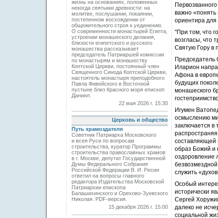
жизнь на основаниях, положенных
Первозванного 
некогда святыми древности: на
важно «понять 
молитве, послушании, покаянии,
постепенном восхождении от
ориентира для
общежительного строя к уединению.
О современности монастырей Египта,
"При том, что 
устроении монашеского делания,
возгласы, что
близости египетского и русского
Святую Гору в 
монашества рассказывает
председатель Патриаршей комиссии
Председатель 
по монастырям и монашеству
Коптской Церкви, постоянный член
Иларион направ
Священного Синода Коптской Церкви,
Афона в европе
настоятель монастыря преподобного
будущих покол
Павла Фивейского в Восточной
пустыне близ Красного моря епископ
монашеского бр
Даниил.
гостеприимство
22 мая 2026 г. 15:30
Игумен Ватопед
осмыслению ми
Церковь и общество
заключается в 
Путь храмоздателя
распространяя 
Советник Патриарха Московского
и всея Руси по вопросам
составляющей с
строительства, куратор Программы
образ Божий и 
строительства православных храмов
оздоровление 
в г. Москве, депутат Государственной
Думы Федерального Собрания
безвозмездной 
Российской Федерации В. И. Ресин
служить «духов
ответил на вопросы главного
редактора Издательства Московской
Особый интерес
Патриархии епископа
исторически яв
Балашихинского и Орехово-Зуевского
Николая. PDF-версия.
Сергей Хоружий
15 декабря 2026 г. 15:00
далеко не исче
социальной жиз