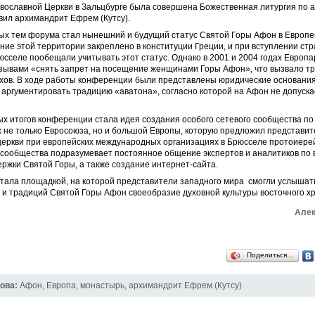
вославной Церкви в Зальцбурге была совершена Божественная литургия по а
вил архимандрит Ефрем (Кутсу).
ых тем форума стал нынешний и будущий статус Святой Горы Афон в Европе
ие этой территории закреплено в конституции Греции, и при вступлении ст
юсселе пообещали учитывать этот статус. Однако в 2001 и 2004 годах Европ
изывами «снять запрет на посещение женщинами Горы Афон», что вызвало тр
хов. В ходе работы конференции были представлены юридические основания
аргументировать традицию «аватона», согласно которой на Афон не допуска
х итогов конференции стала идея создания особого сетевого сообщества по
 не только Евросоюза, но и большой Европы, которую предложил представит
церкви при европейских международных организациях в Брюсселе протоиере
 сообщества подразумевает постоянное общение экспертов и аналитиков по
ржки Святой Горы, а также создание интернет-сайта.
тала площадкой, на которой представители западного мира смогли услышать
и традиций Святой Горы Афон своеобразие духовной культуры восточного хр
Алек
Поделиться…
ова:
Афон
,
Европа
,
монастырь
,
архимандрит Ефрем (Кутсу)