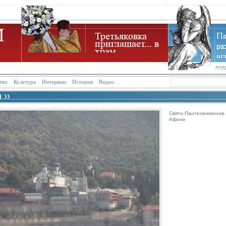
тво
Культура
Интервью
История
Видео
Свято-Пантелеимонов 
Афоне