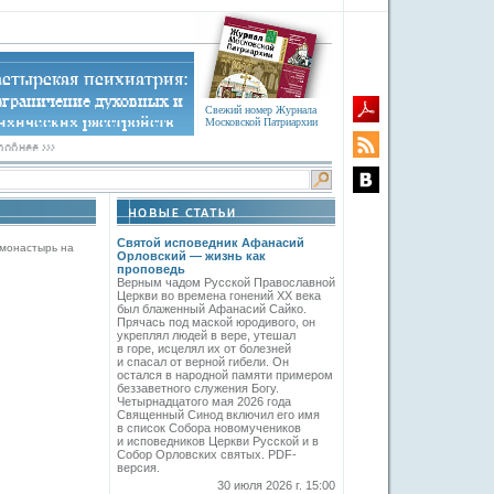
Свежий номер Журнала
Московской Патриархии
Святой исповедник Афанасий
монастырь на
Орловский — жизнь как
проповедь
Верным чадом Русской Православной
Церкви во времена гонений XX века
был блаженный Афанасий Сайко.
Прячась под маской юродивого, он
укреплял людей в вере, утешал
в горе, исцелял их от болезней
и спасал от верной гибели. Он
остался в народной памяти примером
беззаветного служения Богу.
Четырнадцатого мая 2026 года
Священный Синод включил его имя
в список Собора новомучеников
и исповедников Церкви Русской и в
Собор Орловских святых. PDF-
версия.
30 июля 2026 г. 15:00