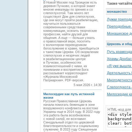
В Новой Москве под Троицком есть
Также читайте
деревня Пучково, о которой знают
многие инвалиды по зрению и со
монашество
слепоглухотой. Там много лет
существует Дом для слепоглухих,
Лужки препод
где они могут пройти реабилитацию,
научиться пользоваться
Преподобные 
современными средствами
коммуникации, освоить творческие
Монашеское де
профессии, найти друзей для
общения. А еще — больше узнать
о православной вере, посетить
Церковь и общ
с волонтером-переводчиком
богослужение в храме, приобщиться
Путь храмозд
к таинствам Церкви. Об окормлении
слепоглухих и незрячих людей
Храмы Донбасс
в реабилитационном центре
в Пучкове, особенностях
«Я уже вышла 
взаимоотношений с ними, их
понимании и восприятии Бога
Деятельность 
рассказывает корреспондент
«Журнала Московской
Многодетность
Патриархии». PDF-версия.
5 мая 2026 г. 14:30
Слепоглухота 
Милосердие как путь истинной
Милосердие ка
жизни
Русская Православная Церковь
начала помогать беженцам в зоне
вооруженного конфликта на востоке
HTML-код для 
Украины еще в 2014 году. В 2022 году
эта работа была возобновлена
с новой силой, ее возглавил
Синодальный отдел по церковной
благотворительности и социальному
служению. В 2023 году Священным