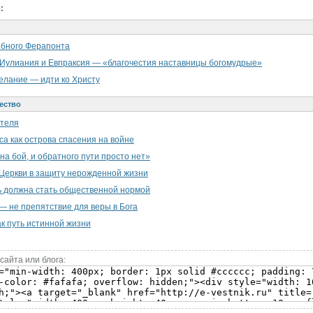
:
обного Ферапонта
Иулиания и Евпраксия — «благочестия наставницы богомудрые»
лание — идти ко Христу
ество
ателя
а как острова спасения на войне
на бой, и обратного пути просто нет»
Церкви в защиту нерожденной жизни
 должна стать общественной нормой
— не препятствие для веры в Бога
к путь истинной жизни
сайта или блога: