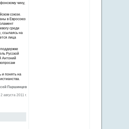
фонскому чину,
йском союзе.
раны в Евросоюз
арламент
евогу среди
, ссылаясь на
ется лица
 поддержке
ель Русской
й Антоний
 вопросам
 и понять на
истианства.
сей Паршинцев
2 августа 2011 г.