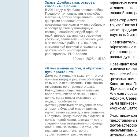
Храмы Донбасса как острова
афонским исих
спасения на войне
человека, в по
В 2014 году в Донбасс пришла война.
европейского р
Предприятия, социальные службы,
магазины, аптеки закрывались. Тогда
Директор Амсте
центрами спасения стали
православные храмы — они собирали
то, что Святая
и распределяли гуманитарную
живая традиция
помощь, снабжали людей горячей
«духовный инте
едой, предоставляли им временное
убежище, занимались их эвакуацией
Председатель 
в безопасные районы. С началом
специальной военной операции эта
образованию и 
деятельность многократно
успешного разв
расширилась. PDF-версия.
разных духовны
19 июня 2026 г. 15:30
Президент Фон
«Я уже вышла на бой, и обратного
и назвал монаш
пути просто нет»
монашеский по
Даже если женщине кажется, что она
греческих книг
приняла твердое решение об аборте,
есть шанс все изменить. Еще можно
Константина Ле
отговорить ее от рокового шага.
(Кривошеина) и
Равнодушие общества — главный
Алексея Лосева
враг в этой битве за жизнь. Очень
ценно, когда рядом оказываются
Афоном. Серге
люди, способные не
были принесен
дистанцироваться от неудобных тем,
Русскому Свят
а помочь будущей маме принять
единственно верное для нее решение.
Участникам ко
О случаях, когда выбор был сделан в
пользу новой жизни, а когда — нет, о
представлены р
создании благотворительного фонда
фотомастерско
«Женщины за жизнь» и о том, что
насельниками В
сделано за десятилетие его
существования, рассказывает
исполнением аф