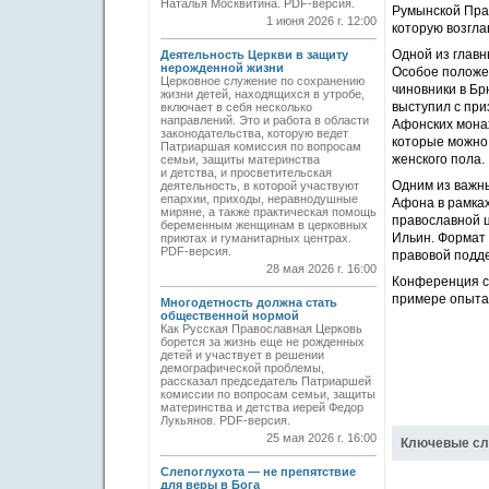
Наталья Москвитина. PDF-версия.
Румынской Пра
1 июня 2026 г. 12:00
которую возгла
Одной из главн
Деятельность Церкви в защиту
нерожденной жизни
Особое положен
Церковное служение по сохранению
чиновники в Бр
жизни детей, находящихся в утробе,
выступил с пр
включает в себя несколько
направлений. Это и работа в области
Афонских мона
законодательства, которую ведет
которые можно 
Патриаршая комиссия по вопросам
женского пола.
семьи, защиты материнства
и детства, и просветительская
Одним из важны
деятельность, в которой участвуют
епархии, приходы, неравнодушные
Афона в рамках
миряне, а также практическая помощь
православной 
беременным женщинам в церковных
Ильин. Формат
приютах и гуманитарных центрах.
PDF-версия.
правовой подде
28 мая 2026 г. 16:00
Конференция с
примере опыта 
Многодетность должна стать
общественной нормой
Как Русская Православная Церковь
борется за жизнь еще не рожденных
детей и участвует в решении
демографической проблемы,
рассказал председатель Патриаршей
комиссии по вопросам семьи, защиты
материнства и детства иерей Федор
Лукьянов. PDF-версия.
25 мая 2026 г. 16:00
Ключевые сл
Слепоглухота — не препятствие
для веры в Бога