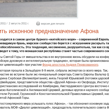
011 / 2 августа 2011 г.
версия для печати
ть исконное предназначение Афона
аходится в самом центре бурного «житейского моря» - современной Европы
невидимую брань, мирское сообщество борется с искушением раскрыть т
 обособленность. Эта тенденция, несомненно, разрушительна, так как со 
ведет к тому, что монашеская республика станет частью современного се
ы Святой Горы от вмешательства в ее внутреннюю жизнь обсудили на конфе
ейскую духовную и интеллектуальную традицию», которая была организован
ог цивилизаций» при участии
Фонда апостола Андрея Первозванного
.
оторая прошла в Зальцбурге 8-9 июля, собрала экспертов со всего мира. Так,
частие во встрече были экс-генеральный секретарь Совета Европы Вальтер 
рина Сербская (Великобритания), князь Георгий Юрьевский (потомок царск
 Швейцарии, представители общества «Друзей Афона» из Оксфорда, Институ
христианских исследований из Кембриджа, Амстердамского Центра восточно-
мско-Католической и Англиканской Церквей, деловых кругов и научного сообщ
тели Русской, Грузинской и Константинопольской Православных Церквей, на
ятой Афонской Горы.
остсекулярного мира услышать голос Афона», - так обозначил основную за
ователь МОФ «Диалог цивилизаций», председатель попечительского совета 