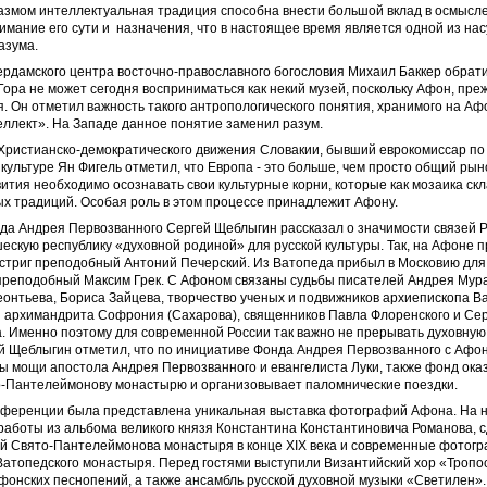
азмом интеллектуальная традиция способна внести большой вклад в осмысл
нимание его сути и назначения, что в настоящее время является одной из на
азума.
рдамского центра восточно-православного богословия Михаил Баккер обрат
 Гора не может сегодня восприниматься как некий музей, поскольку Афон, преж
. Он отметил важность такого антропологического понятия, хранимого на Афо
ллект». На Западе данное понятие заменил разум.
Христианско-демократического движения Словакии, бывший еврокомиссар по 
культуре Ян Фигель отметил, что Европа - это больше, чем просто общий рыно
ития необходимо осознавать свои культурные корни, которые как мозаика ск
х традиций. Особая роль в этом процессе принадлежит Афону.
да Андрея Первозванного Сергей Щеблыгин рассказал о значимости связей 
ескую республику «духовной родиной» для русской культуры. Так, на Афоне 
стриг преподобный Антоний Печерский. Из Ватопеда прибыл в Московию для
 преподобный Максим Грек. С Афоном связаны судьбы писателей Андрея Мур
онтьева, Бориса Зайцева, творчество ученых и подвижников архиепископа В
 архимандрита Софрония (Сахарова), священников Павла Флоренского и Сер
. Именно поэтому для современной России так важно не прерывать духовную 
й Щеблыгин отметил, что по инициативе Фонда Андрея Первозванного с Афон
ы мощи апостола Андрея Первозванного и евангелиста Луки, также фонд ок
о-Пантелеймонову монастырю и организовывает паломнические поездки.
нференции была представлена уникальная выставка фотографий Афона. На 
аботы из альбома великого князя Константина Константиновича Романова, 
й Свято-Пантелеймонова монастыря в конце XIX века и современные фотогр
атопедского монастыря. Перед гостями выступили Византийский хор «Тропо
онских песнопений, а также ансамбль русской духовной музыки «Светилен».