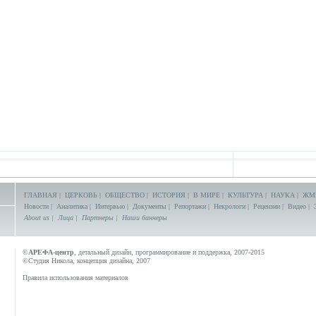
ГЛАВНАЯ
|
ЦЕРКОВЬ
|
ОБЩЕСТВО
|
ИСТОРИЯ
|
В МИРЕ
|
КУЛЬТУРА
|
НАУКА
|
ЖМ
Новости
|
Аналитика
|
Интервью
|
Документы
|
Репортажи
|
Некрологи
|
Рецензии
|
Видео
|
About us
|
Лица
|
Партнеры
|
Наши баннеры
©
АРЕФА-центр
, детальный дизайн, программирование и поддержка, 2007-2015
©Студия Никола, концепция дизайна, 2007
Правила использования материалов