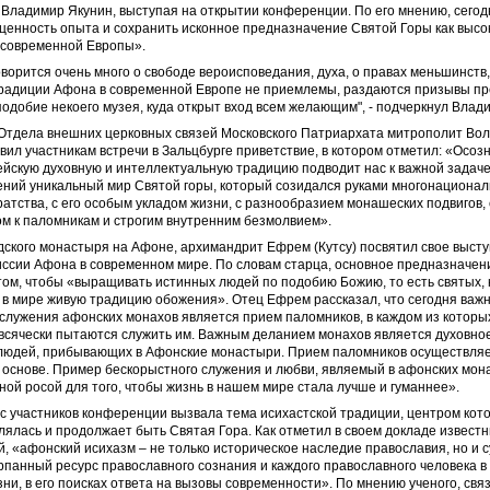
Владимир Якунин, выступая на открытии конференции. По его мнению, сего
ценность опыта и сохранить исконное предназначение Святой Горы как высок
 современной Европы».
говорится очень много о свободе вероисповедания, духа, о правах меньшинств,
 традиции Афона в современной Европе не приемлемы, раздаются призывы пр
подобие некоего музея, куда открыт вход всем желающим", - подчеркнул Влад
Отдела внешних церковных связей Московского Патриархата митрополит Во
ил участникам встречи в Зальцбурге приветствие, в котором отметил: «Осоз
йскую духовную и интеллектуальную традицию подводит нас к важной задаче
ений уникальный мир Святой горы, который созидался руками многонационал
атства, с его особым укладом жизни, с разнообразием монашеских подвигов, 
м к паломникам и строгим внутренним безмолвием».
ского монастыря на Афоне, архимандрит Ефрем (Кутсу) посвятил свое выст
ссии Афона в современном мире. По словам старца, основное предназначе
том, чтобы «выращивать истинных людей по подобию Божию, то есть святых, 
в мире живую традицию обожения». Отец Ефрем рассказал, что сегодня важ
лужения афонских монахов является прием паломников, в каждом из которы
всячески пытаются служить им. Важным деланием монахов является духовно
людей, прибывающих в Афонские монастыри. Прием паломников осуществляе
основе. Пример бескорыстного служения и любви, являемый в афонских мон
ной росой для того, чтобы жизнь в нашем мире стала лучше и гуманнее».
 участников конференции вызвала тема исихастской традиции, центром кот
лялась и продолжает быть Святая Гора. Как отметил в своем докладе извес
, «афонский исихазм – не только историческое наследие православия, но и 
рпанный ресурс православного сознания и каждого православного человека в 
ни, в его поисках ответа на вызовы современности». По мнению ученого, свя