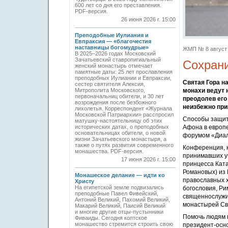
600 лет со дня его преставления.
PDF-версия.
26 июня 2026 г. 15:00
Преподобные Иулиания и
Евпраксия — «благочестия
наставницы богомудрые»
ЖМП № 8 август 2
В 2025–2026 годах Московский
Зачатьевский ставропигиальный
Сохрани
женский монастырь отмечает
памятные даты: 25 лет прославления
преподобных Иулиании и Евпраксии,
Святая Гора н
сестер святителя Алексия,
Митрополита Московского,
монахи ведут 
первоначальниц обители, и 30 лет
преодолев его
возрождения после безбожного
неизбежно при
лихолетья. Корреспондент «Журнала
Московской Патриархии» расспросил
Способы защит
матушку-настоятельницу об этих
исторических датах, о преподобных
Афона в европ
основательницах обители, о новой
форумом «Диал
жизни Зачатьевского монастыря, а
также о путях развития современного
Конференция, к
монашества. PDF-версия.
принимавших у
17 июня 2026 г. 15:00
принцесса Ката
Романовых) из
Монашеское делание — идти ко
православных 
Христу
На египетской земле подвизались
богословия, Ри
преподобные Павел Фивейский,
священнослужи
Антоний Великий, Пахомий Великий,
монастырей Св
Макарий Великий, Паисий Великий
и многие другие отцы-пустынники
Помочь людям п
Фиваиды. Сегодня коптское
монашество стремится строить свою
президент-осн