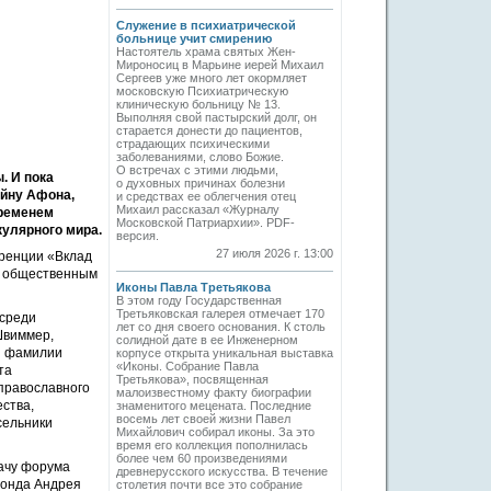
Служение в психиатрической
больнице учит смирению
Настоятель храма святых Жен-
Мироносиц в Марьине иерей Михаил
Сергеев уже много лет окормляет
московскую Психиатрическую
клиническую больницу № 13.
Выполняя свой пастырский долг, он
старается донести до пациентов,
страдающих психическими
заболеваниями, слово Божие.
О встречах с этими людьми,
. И пока
о духовных причинах болезни
айну Афона,
и средствах ее облегчения отец
Михаил рассказал «Журналу
временем
Московской Патриархии». PDF-
кулярного мира.
версия.
27 июля 2026 г. 13:00
ренции «Вклад
а общественным
Иконы Павла Третьякова
В этом году Государственная
Третьяковская галерея отмечает 170
 среди
лет со дня своего основания. К столь
Швиммер,
солидной дате в ее Инженерном
ой фамилии
корпусе открыта уникальная выставка
«Иконы. Собрание Павла
та
Третьякова», посвященная
православного
малоизвестному факту биографии
ества,
знаменитого мецената. Последние
восемь лет своей жизни Павел
сельники
Михайлович собирал иконы. За это
время его коллекция пополнилась
более чем 60 произведениями
дачу форума
древнерусского искусства. В течение
Фонда Андрея
столетия почти все это собрание