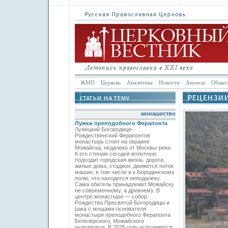
ЖМП
Церковь
Аналитика
Новости
Анонсы
Общес
монашество
Лужки преподобного Ферапонта
Лужецкий Богородице-
Рождественский Ферапонтов
монастырь стоит на окраине
Можайска, недалеко от Москвы-реки.
К его стенам сегодня вплотную
подходит городская жизнь: дороги,
жилые дома, стадион, движется поток
машин, в том числе и к Бородинскому
полю, что находится неподалеку.
Сама обитель принадлежит Можайску
не современному, а древнему. В
центре монастыря — собор
Рождества Пресвятой Богородицы и
рака с мощами основателя
монастыря преподобного Ферапонта
Белозерского, Можайского
чудотворца. В 2026 году исполняется