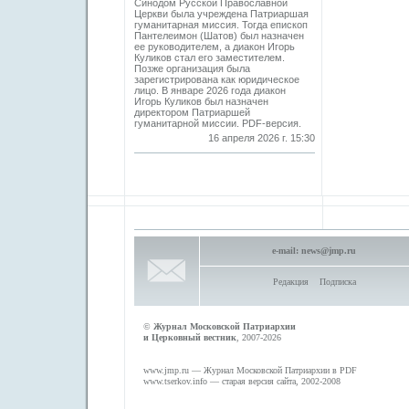
Синодом Русской Православной
Церкви была учреждена Патриаршая
гуманитарная миссия. Тогда епископ
Пантелеимон (Шатов) был назначен
ее руководителем, а диакон Игорь
Куликов стал его заместителем.
Позже организация была
зарегистрирована как юридическое
лицо. В январе 2026 года диакон
Игорь Куликов был назначен
директором Патриаршей
гуманитарной миссии. PDF-версия.
16 апреля 2026 г. 15:30
e-mail:
news@jmp.ru
Редакция
Подписка
©
Журнал Московской Патриархии
и Церковный вестник
, 2007-2026
www.jmp.ru
— Журнал Московской Патриархии в PDF
www.tserkov.info
— старая версия сайта, 2002-2008