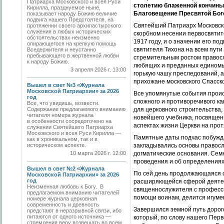
Патриарха Московского и всея Руси
столетию блаженной кончины 
Кирилла, празднуемое ныне,
Благовещение Пресвятой Бог
показывает народу Божию величие
подвига нашего Предстоятеля, на
Святейший Патриарх Московски
протяжении своего архипастырского
служения в любых исторических
скорбном несении первосвятите
обстоятельствах неизменно
1917 году, и о значении его п
опирающегося на крепкую помощь
святителя Тихона на всем пут
Вседержителя и неустанно
пребывающего в жертвенной любви
стремительным ростом правосл
к народу Божию.
любящих и преданных единомыш
3 апреля 2026 г. 13:00
горькую чашу преследований, а 
прихожане московского Спасско
Вышел в свет №3 «Журнала
Московской Патриархии» за 2026
Все упомянутые события происх
год
сложного и противоречивого ка
Все, что увидишь, возвести.
Содержание предлагаемого вниманию
для церковного строительства,
читателя номера журнала
новейшего учебника, посвящен
в особенности сосредоточено на
аспектах жизни Церкви на прот
служении Святейшего Патриарха
Московского и всея Руси Кирилла —
Памятные даты подчас побуждаю
как в хроникальном, так и в
историческом аспекте.
закладывались основы правосл
10 марта 2026 г. 12:00
догматические основания. Сем
проведения и об определениях
Вышел в свет №2 «Журнала
По сей день продолжающаяся с
Московской Патриархии» за 2026
год
расширяющейся сферой деятел
Неизменная любовь к Богу. В
священнослужителя с професси
предлагаемом вниманию читателей
помощи воинам, делится игумен
номере журнала церковная
современность и древность
Завершился земной путь дорог
предстают в неразрывной связи, ибо
питаются от одного источника —
который, по слову нашего Перв
стремления веру возвещать во всем