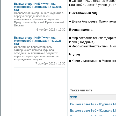
■ Священник Александр Морозо
Вышел в свет №11 «Журнала
Большой Спасской улице (1917
Московской Патриархии» за 2025
год
Ноябрьский номер нашего журнала в
Выставочный гид
первую очередь посвящен
важнейшим событиям в служении
■ Елена Алексеева. Пленитель
Предстоятеля Русской Православной
Церкви.
6 ноября 2025 г. 12:30
Вечная память
Вышел в свет №10 "Журнала
■ Мир сохраняется благодаря т
Московской Патриархии" за 2025
Илия (Ноздрина)
год
■ Иеромонах Константин (Ники
Испытанная вераМатериалы
октябрьского номера журнала
объединены памятью о подвигах
Чтение
веры, которые духовно питают ее
возрождение сегодня.
■ Книги издательства Московс
7 октября 2025 г. 13:30
Также читайте:
ЖМП
Вышел в свет №7 «Журнала Мо
Вышел в свет №6 «Журнала Мо