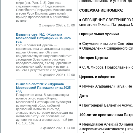
любовью помогал и утешал. Да 
мире (см. Рим. 1, 8). Хроника
служения нашего Предстоятеля,
Святейшего Патриарха Московского
СОДЕРЖАНИЕ НОМЕРА:
и всея Руси Кирилла, дает яркий
пример провозвестия о Христовой
■ ОБРАЩЕНИЕ СВЯТЕЙШЕГО ПАТ
истине.
святителя Тихона, Патриарха М
2 февраля 2026 г. 13:00
Официальная хроника
Вышел в свет №1 «Журнала
Московской Патриархии» за 2026
год
■ Служения и встречи Святей
Путь к благостиЦерковь —
■ Определения Священного С
хранительница и наставница народа в
нашем Отечестве. Об этом
свидетельствуют недавние события:
История Церкви
заседание Всемирного русского
народного собора, съезд церковных
социальных работников и встреча
■ С. Л. Фирсов. Православие и
нашего Предстоятеля с педагогами.
30 декабря 2025 г. 12:00
Церковь и общество
Вышел в свет №12 «Журнала
■ Игумен Агафангел (Гагуа). Не
Московской Патриархии» за 2025
год
Плодовитая лоза. В завершающем
Дата
номере этого года «Журнал
Московской Патриархии» публикует
■ Протоиерей Валентин Асмус.
исторический обзор событий
церковной жизни за 1925 год,
знакомство с которым производит на
100-летие преставления Патр
читателя гнетущее впечатление
дуновения тьмы и сени смертной (см.
Пс. 106, 10).
■ Иеродиакон Алексий (Очканов
3 декабря 2025 г. 14:00
Американском континенте (1898