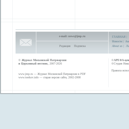
e-mail:
news@jmp.ru
ГЛАВНАЯ
|
Новости
|
Ан
Редакция
Подписка
About us
|
Ли
©
Журнал Московской Патриархии
©
АРЕФА-це
и Церковный вестник
, 2007-2026
©Студия Никол
Правила испол
www.jmp.ru
— Журнал Московской Патриархии в PDF
www.tserkov.info
— старая версия сайта, 2002-2008