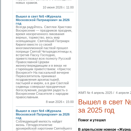
новых храмов.
10 июня 2026 г. 11:00
Вышел в свет №5 «Журнала
Московской Патриархии» за 2026
год
Всегда радуйтесь. Светлое Христово
Воскресение — праздников праздник,
время неизреченного ликования
верных, торжество, весь мир
освящающее. Святейший Патриарх
Кирилл вместе со своей
многомиллионной паствой прошел
поприще Святой Четыредесятницы и,
встретив Пасху Господню,
приветствовал всю полноту Русской
Православной Церкви
жизнеутверждающим и в веках не
стареющим приветствием: «Христос
Воскресе!» На пасхальной вечерне
Первосвятитель принимал
поздравления архипастырей,
пастырей и мирян, а в дни Светлой
седмицы совершал праздничные
богослужения, разделяя радость о
ЖМП № 4 апрель 2025 / 4 апреля 20
Воскресении Спасителя с народом
православным.
Вышел в свет №
8 мая 2026 г. 15:00
за 2025 год
Вышел в свет №4 «Журнала
Московской Патриархии» за 2026
год
Помог и утешил
Соблюдающий милость найдет
жизнь. Пятидесятилетие
архиерейской хиротонии Святейшего
В апрельском номере «Журна