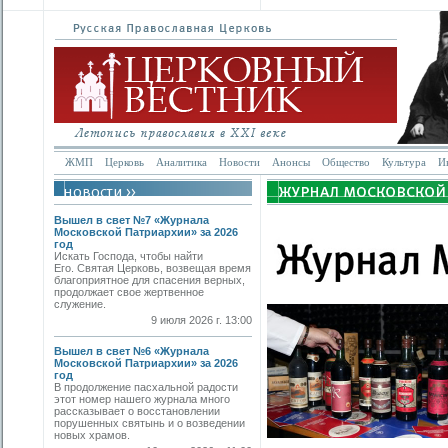
ЖМП
Церковь
Аналитика
Новости
Анонсы
Общество
Культура
И
Вышел в свет №7 «Журнала
Московской Патриархии» за 2026
год
Искать Господа, чтобы найти
Его. Святая Церковь, возвещая время
благоприятное для спасения верных,
продолжает свое жертвенное
служение.
9 июля 2026 г. 13:00
Вышел в свет №6 «Журнала
Московской Патриархии» за 2026
год
В продолжение пасхальной радости
этот номер нашего журнала много
рассказывает о восстановлении
порушенных святынь и о возведении
новых храмов.