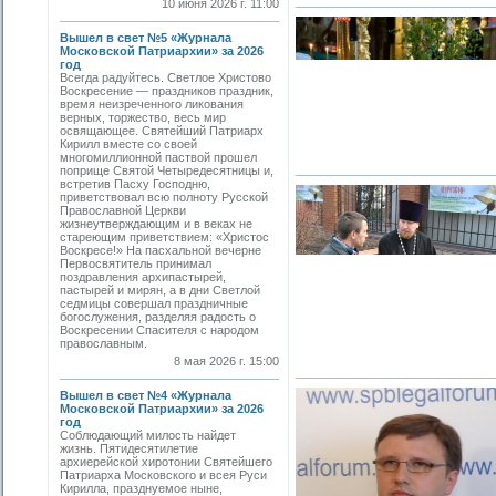
10 июня 2026 г. 11:00
Вышел в свет №5 «Журнала
Московской Патриархии» за 2026
год
Всегда радуйтесь. Светлое Христово
Воскресение — праздников праздник,
время неизреченного ликования
верных, торжество, весь мир
освящающее. Святейший Патриарх
Кирилл вместе со своей
многомиллионной паствой прошел
поприще Святой Четыредесятницы и,
встретив Пасху Господню,
приветствовал всю полноту Русской
Православной Церкви
жизнеутверждающим и в веках не
стареющим приветствием: «Христос
Воскресе!» На пасхальной вечерне
Первосвятитель принимал
поздравления архипастырей,
пастырей и мирян, а в дни Светлой
седмицы совершал праздничные
богослужения, разделяя радость о
Воскресении Спасителя с народом
православным.
8 мая 2026 г. 15:00
Вышел в свет №4 «Журнала
Московской Патриархии» за 2026
год
Соблюдающий милость найдет
жизнь. Пятидесятилетие
архиерейской хиротонии Святейшего
Патриарха Московского и всея Руси
Кирилла, празднуемое ныне,