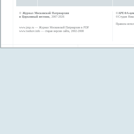
©
Журнал Московской Патриархии
©
АРЕФА-це
и Церковный вестник
, 2007-2026
©Студия Никол
Правила испол
www.jmp.ru
— Журнал Московской Патриархии в PDF
www.tserkov.info
— старая версия сайта, 2002-2008