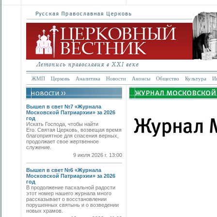
ЖМП
Церковь
Аналитика
Новости
Анонсы
Общество
Культура
И
Вышел в свет №7 «Журнала
Московской Патриархии» за 2026
год
Искать Господа, чтобы найти
Его. Святая Церковь, возвещая время
благоприятное для спасения верных,
продолжает свое жертвенное
служение.
9 июля 2026 г. 13:00
Вышел в свет №6 «Журнала
Московской Патриархии» за 2026
год
В продолжение пасхальной радости
этот номер нашего журнала много
рассказывает о восстановлении
порушенных святынь и о возведении
новых храмов.