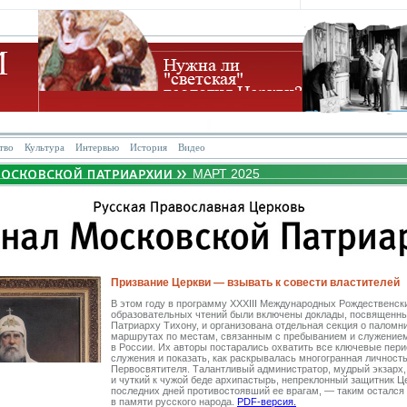
тво
Культура
Интервью
История
Видео
МАРТ 2025
Призвание Церкви — взывать к совести властителей
В этом году в программу XXXIII Международных Рождественск
образовательных чтений были включены доклады, посвященн
Патриарху Тихону, и ­организована отдельная секция о паломн
маршрутах по местам, связан­ным с пребыванием и служение
в России. Их авторы постарались охватить все ключевые пери
служения и показать, как раскрывалась многогранная личност
Первосвятителя. Талантливый администратор, мудрый экзарх,
и чуткий к чужой беде архипастырь, непреклонный защитник Це
последних дней противостоявший ее врагам, — таким остался
в памяти русского народа.
PDF-версия.