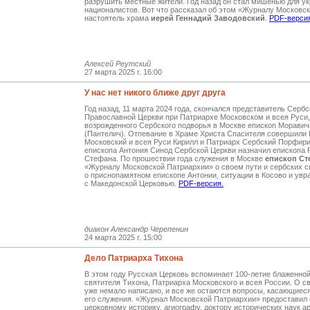
разрушить местные жители. Год назад он стал мишенью для у
националистов. Вот что рассказал об этом «Журналу Московс
настоятель храма
иерей Геннадий Заводовский
.
PDF-верси
Алексей Реутский
27 марта 2025 г. 16:00
У нас нет никого ближе друг друга
Год назад, 11 марта 2024 года, скончался представитель Сербс
Православной Церкви при Патриархе Московском и всея Руси,
возрожденного Сербского подворья в Москве епископ Моравич
(Пантелич). Отпевание в Храме Христа Спасителя совершили
Московский и всея Руси Кирилл и Патриарх Сербский Порфир
епископа Антония Синод Сербской Церкви назначил епископа 
Стефана. По прошествии года служения в Москве
епископ Ст
«Журналу Московской Патриархии» о своем пути и сербских св
о приснопамятном епископе Антонии, ситуации в Косово и увр
с Македонской Церковью.
PDF-версия.
диакон Александр Черепенин
24 марта 2025 г. 15:00
Дело Патриарха Тихона
В этом году Русская Церковь вспоминает 100-летие блаженно
святителя Тихона, Патриарха Московского и всея России. О с
уже немало написано, и все же остаются вопросы, касающиес
его служения. «Журнал Московской Патриархии» предоставил
церковному историку, агиографу, доктору исторических наук 