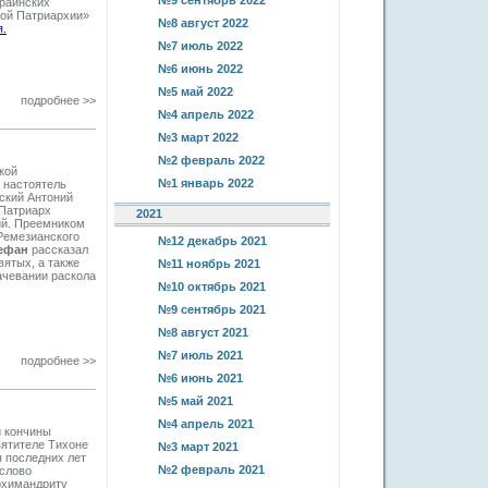
№9 сентябрь 2022
краинских
кой Патриархии»
№8 август 2022
я.
№7 июль 2022
№6 июнь 2022
№5 май 2022
подробнее >>
№4 апрель 2022
№3 март 2022
№2 февраль 2022
кой
№1 январь 2022
 настоятель
ский Антоний
 Патриарх
2021
ий. Преемником
Ремезианского
№12 декабрь 2021
ефан
рассказал
ятых, а также
№11 ноябрь 2021
ачевании раскола
№10 октябрь 2021
№9 сентябрь 2021
№8 август 2021
№7 июль 2021
подробнее >>
№6 июнь 2021
№5 май 2021
№4 апрель 2021
й кончины
вятителе Тихоне
№3 март 2021
я последних лет
№2 февраль 2021
 слово
архимандриту