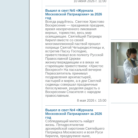
10 июня 2026 г. 11:00
Вышел в свет №5 «Журнала
Московской Патриархии» за 2026
год
Всегда радуйтесь. Светлое Христово
Воскресение — праздников праздник,
время неизреченного ликования
верных, торжество, весь мир
освящающее. Святейший Патриарх
Кирилл вместе со своей
многомиллионной паствой прошел
поприще Святой Четыредесятницы и,
встретив Пасху Господню,
приветствовал всю полноту Русской
Православной Церкви
жизнеутверждающим и в веках не
стареющим приветствием: «Христос
Воскресе!» На пасхальной вечерне
Первосвятитель принимал
поздравления архипастырей,
пастырей и мирян, а в дни Светлой
седмицы совершал праздничные
богослужения, разделяя радость о
Воскресении Спасителя с народом
православным.
8 мая 2026 г. 15:00
Вышел в свет №4 «Журнала
Московской Патриархии» за 2026
год
Соблюдающий милость найдет
жизнь. Пятидесятилетие
архиерейской хиротонии Святейшего
Патриарха Московского и всея Руси
Кирилла, празднуемое ныне,