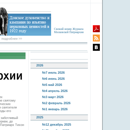
Свежий номер Журнала
Московской Патриархии
2026
№7 июль 2026
№6 июнь 2026
№5 май 2026
№4 апрель 2026
их
№3 март 2026
ые святому
№2 февраль 2026
ических
м святителя
№1 январь 2026
оды его
ь
2025
 заботливый
ркви, до
№12 декабрь 2025
 Патриарх Тихон