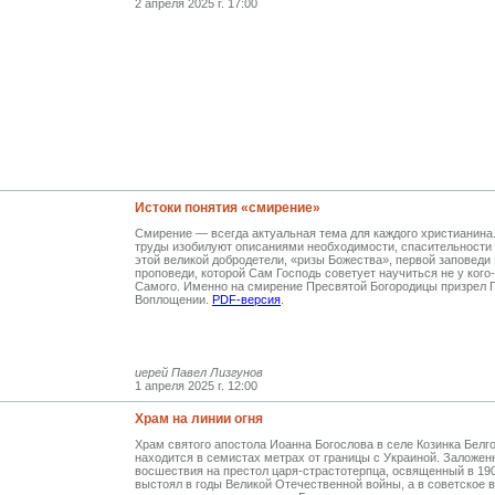
2 апреля 2025 г. 17:00
Истоки понятия «смирение»
Смирение — всегда актуальная тема для каждого христианина
труды изобилуют описаниями необходимости, спасительности 
этой великой добродетели, «ризы Божества», первой заповеди
проповеди, которой Сам Господь советует научиться не у кого-
Самого. Именно на смирение Пресвятой Богородицы призрел 
Воплощении
.
PDF-версия
.
иерей Павел Лизгунов
1 апреля 2025 г. 12:00
Храм на линии огня
Храм святого апостола Иоанна Богослова в селе Козинка Белг
находится в семистах метрах от границы с Украиной. Заложен
восшествия на престол царя-страстотерпца, освященный в 190
выстоял в годы Великой Отечественной войны, а в советское в