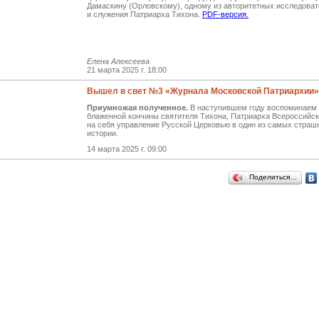
Дамаскину (Орловскому), одному из авторитетных исследоват
и служения Патриарха Тихона.
PDF-версия.
Елена Алексеева
21 марта 2025 г. 18:00
Вышел в свет №3 «Журнала Московской Патриархии» 
Приумножая полученное.
В наступившем году воспоминаем 
блаженной кончины святителя Тихона, Патриарха Всероссийск
на себя управление Русской Церковью в один из самых стра
истории.
14 марта 2025 г. 09:00
Поделиться…