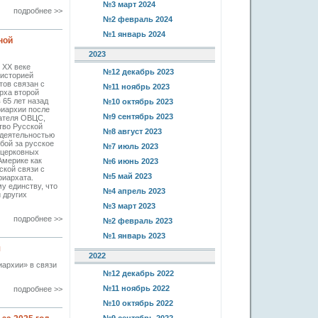
№3 март 2024
подробнее >>
№2 февраль 2024
№1 январь 2024
ной
2023
 ХХ веке
№12 декабрь 2023
 историей
тов связан с
№11 ноябрь 2023
рха второй
 65 лет назад
№10 октябрь 2023
иархии после
№9 сентябрь 2023
дателя ОВЦС,
тво Русской
№8 август 2023
 деятельностью
бой за русское
№7 июль 2023
 церковных
Америке как
№6 июнь 2023
ской связи с
№5 май 2023
риархата.
у единству, что
№4 апрель 2023
 других
№3 март 2023
подробнее >>
№2 февраль 2023
№1 январь 2023
я
2022
архии» в связи
№12 декабрь 2022
№11 ноябрь 2022
подробнее >>
№10 октябрь 2022