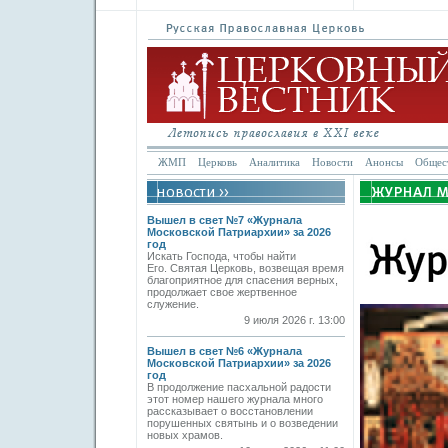
ЖМП
Церковь
Аналитика
Новости
Анонсы
Общес
Вышел в свет №7 «Журнала
Московской Патриархии» за 2026
год
Искать Господа, чтобы найти
Его. Святая Церковь, возвещая время
благоприятное для спасения верных,
продолжает свое жертвенное
служение.
9 июля 2026 г. 13:00
Вышел в свет №6 «Журнала
Московской Патриархии» за 2026
год
В продолжение пасхальной радости
этот номер нашего журнала много
рассказывает о восстановлении
порушенных святынь и о возведении
новых храмов.