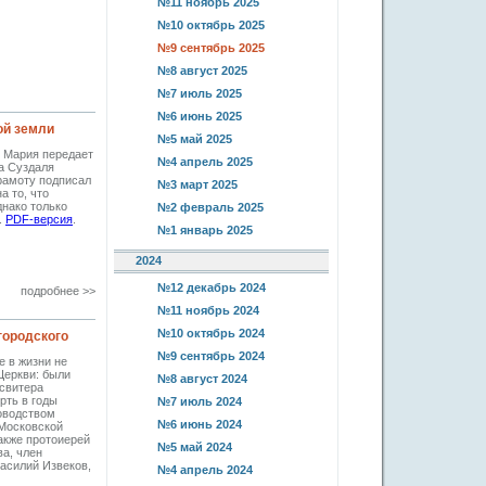
№11 ноябрь 2025
№10 октябрь 2025
№9 сентябрь 2025
№8 август 2025
№7 июль 2025
№6 июнь 2025
ой земли
№5 май 2025
я Мария передает
№4 апрель 2025
а Суздаля
рамоту подписал
№3 март 2025
а то, что
днако только
№2 февраль 2025
.
PDF-версия
.
№1 январь 2025
2024
№12 декабрь 2024
подробнее >>
№11 ноябрь 2024
№10 октябрь 2024
городского
№9 сентябрь 2024
е в жизни не
Церкви: были
№8 август 2024
свитера
рть в годы
№7 июль 2024
ководством
№6 июнь 2024
 Московской
акже протоиерей
№5 май 2024
а, член
асилий Извеков,
№4 апрель 2024