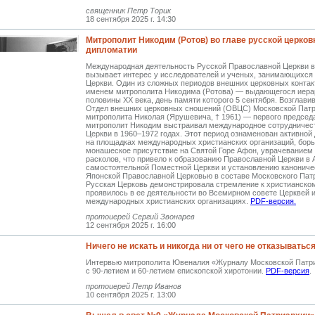
священник Петр Торик
18 сентября 2025 г. 14:30
Митрополит Никодим (Ротов) во главе русской церков
дипломатии
Международная деятельность Русской Православной Церкви в
вызывает интерес у исследователей и ученых, занимающихся
Церкви. Один из сложных периодов внешних церковных контак
именем митрополита Никодима (Ротова) — выдающегося иера
половины ХХ века, день памяти которого 5 сентября. Возглавив
Отдел внешних церковных сношений (ОВЦС) Московской Патр
митрополита Николая (Ярушевича, † 1961) — первого предсе
митрополит Никодим выстраивал международное сотрудничес
Церкви в 1960–1972 годах. Этот период ознаменован активной
на площадках международных христианских организаций, борь
монашеское присутствие на Святой Горе Афон, уврачеванием
расколов, что привело к образованию Православной Церкви в 
самостоятельной Поместной Церкви и установлению канониче
Японской Православной Церковью в составе Московского Пат
Русская Церковь демонстрировала стремление к христианском
проявилось в ее деятельности во Всемирном совете Церквей и
международных христианских организациях.
PDF-версия.
протоиерей Сергий Звонарев
12 сентября 2025 г. 16:00
Ничего не искать и никогда ни от чего не отказыватьс
Интервью митрополита Ювеналия «Журналу Московской Патри
с 90-летием и 60-летием епископской хиротонии.
PDF-версия
.
протоиерей Петр Иванов
10 сентября 2025 г. 13:00