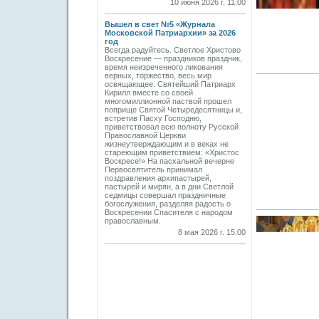
10 июня 2026 г. 11:00
Вышел в свет №5 «Журнала
Московской Патриархии» за 2026
год
Всегда радуйтесь. Светлое Христово
Воскресение — праздников праздник,
время неизреченного ликования
верных, торжество, весь мир
освящающее. Святейший Патриарх
Кирилл вместе со своей
многомиллионной паствой прошел
поприще Святой Четыредесятницы и,
встретив Пасху Господню,
приветствовал всю полноту Русской
Православной Церкви
жизнеутверждающим и в веках не
стареющим приветствием: «Христос
Воскресе!» На пасхальной вечерне
Первосвятитель принимал
поздравления архипастырей,
пастырей и мирян, а в дни Светлой
седмицы совершал праздничные
богослужения, разделяя радость о
Воскресении Спасителя с народом
православным.
8 мая 2026 г. 15:00