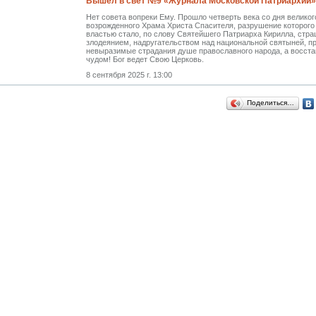
Вышел в свет №9 «Журнала Московской Патриархии» 
Нет совета вопреки Ему. Прошло четверть века со дня велико
возрожденного Храма Христа Спасителя, разрушение которого
властью стало, по слову Святейшего Патриарха Кирилла, стр
злодеянием, надругательством над национальной святыней, 
невыразимые страдания душе православного народа, а восст
чудом! Бог ведет Свою Церковь.
8 сентября 2025 г. 13:00
Поделиться…