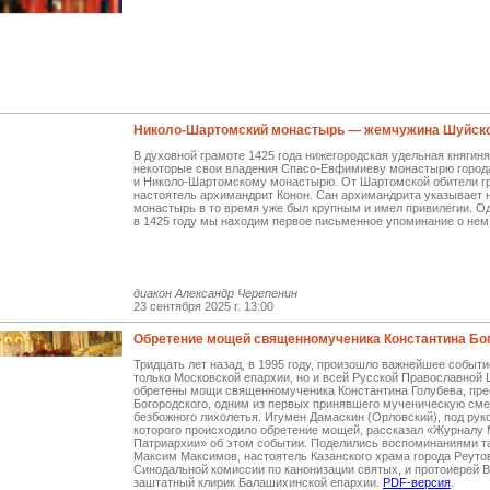
Николо-Шартомский монастырь — жемчужина Шуйск
В духовной грамоте 1425 года нижегородская удельная княгин
некоторые свои владения Спасо-Евфимиеву монастырю город
и Николо-Шартомскому монастырю. От Шартомской обители г
настоятель архимандрит Конон. Сан архимандрита указывает н
монастырь в то время уже был крупным и имел привилегии. О
в 1425 году мы находим первое письменное упоминание о нем
диакон Александр Черепенин
23 сентября 2025 г. 13:00
Обретение мощей священномученика Константина Бо
Тридцать лет назад, в 1995 году, произошло важнейшее событи
только Московской епархии, но и всей Русской Православной 
обретены мощи священномученика Константина Голубева, пре
Богородского, одним из первых принявшего мученическую сме
безбожного лихолетья. Игумен Дамаскин (Орловский), под ру
которого происходило обретение мощей, рассказал «Журналу
Патриархии» об этом событии. Поделились воспоминаниями т
Максим Максимов, настоятель Казанского храма города Реутов
Синодальной комиссии по канонизации святых, и протоиерей В
заштатный клирик Балашихинской епархии.
PDF-версия
.