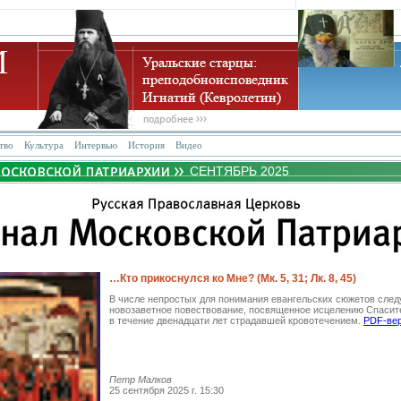
тво
Культура
Интервью
История
Видео
СЕНТЯБРЬ 2025
…Кто прикоснулся ко Мне? (Мк. 5, 31; Лк. 8, 45)
В числе непростых для понимания евангельских сюжетов следу
новозаветное повествование, посвященное исцелению Спаси
в течение двенадцати лет страдавшей кровотечением.
PDF-вер
Петр Малков
25 сентября 2025 г. 15:30