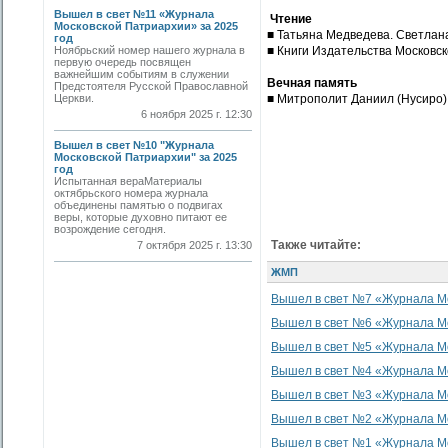
Вышел в свет №11 «Журнала
Чтение
Московской Патриархии» за 2025
■ Татьяна Медведева. Светлан
год
Ноябрьский номер нашего журнала в
■ Книги Издательства Московс
первую очередь посвящен
важнейшим событиям в служении
Вечная память
Предстоятеля Русской Православной
Церкви.
■ Митрополит Даниил (Нусиро)
6 ноября 2025 г. 12:30
Вышел в свет №10 "Журнала
Московской Патриархии" за 2025
год
Испытанная вераМатериалы
октябрьского номера журнала
объединены памятью о подвигах
веры, которые духовно питают ее
возрождение сегодня.
Также читайте:
7 октября 2025 г. 13:30
ЖМП
Вышел в свет №7 «Журнала Мо
Вышел в свет №6 «Журнала Мо
Вышел в свет №5 «Журнала Мо
Вышел в свет №4 «Журнала Мо
Вышел в свет №3 «Журнала Мо
Вышел в свет №2 «Журнала Мо
Вышел в свет №1 «Журнала Мо