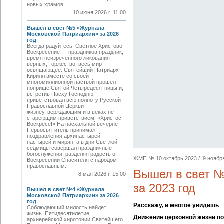
новых храмов.
10 июня 2026 г. 11:00
Вышел в свет №5 «Журнала
Московской Патриархии» за 2026
год
Всегда радуйтесь. Светлое Христово
Воскресение — праздников праздник,
время неизреченного ликования
верных, торжество, весь мир
освящающее. Святейший Патриарх
Кирилл вместе со своей
многомиллионной паствой прошел
поприще Святой Четыредесятницы и,
встретив Пасху Господню,
приветствовал всю полноту Русской
Православной Церкви
жизнеутверждающим и в веках не
стареющим приветствием: «Христос
Воскресе!» На пасхальной вечерне
Первосвятитель принимал
поздравления архипастырей,
пастырей и мирян, а в дни Светлой
седмицы совершал праздничные
богослужения, разделяя радость о
ЖМП № 10 октябрь 2023 / 9 ноября 
Воскресении Спасителя с народом
православным.
Вышел в свет №
8 мая 2026 г. 15:00
за 2023 год
Вышел в свет №4 «Журнала
Московской Патриархии» за 2026
год
Расскажу, и многое увидишь
Соблюдающий милость найдет
жизнь. Пятидесятилетие
Движение церковной жизни по
архиерейской хиротонии Святейшего