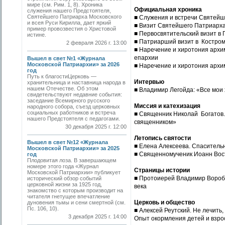
мире (см. Рим. 1, 8). Хроника
Официальная хроника
служения нашего Предстоятеля,
Святейшего Патриарха Московского
■ Служения и встречи Святей
и всея Руси Кирилла, дает яркий
■ Визит Святейшего Патриарха
пример провозвестия о Христовой
■ Первосвятительский визит в
истине.
■ Патриарший визит в Костро
2 февраля 2026 г. 13:00
■ Наречение и хиротония архим
епархии
Вышел в свет №1 «Журнала
Московской Патриархии» за 2026
■ Наречение и хиротония архи
год
Путь к благостиЦерковь —
Интервью
хранительница и наставница народа в
нашем Отечестве. Об этом
■ Владимир Легойда: «Все мои
свидетельствуют недавние события:
заседание Всемирного русского
Миссия и катехизация
народного собора, съезд церковных
социальных работников и встреча
■ Священник Николай Богатов. 
нашего Предстоятеля с педагогами.
священником»
30 декабря 2025 г. 12:00
Летопись святости
Вышел в свет №12 «Журнала
■ Елена Алексеева. Спаситель
Московской Патриархии» за 2025
■ Священномученик Иоанн Вост
год
Плодовитая лоза. В завершающем
номере этого года «Журнал
Страницы истории
Московской Патриархии» публикует
■ Протоиерей Владимир Вороб
исторический обзор событий
церковной жизни за 1925 год,
века
знакомство с которым производит на
читателя гнетущее впечатление
Церковь и общество
дуновения тьмы и сени смертной (см.
Пс. 106, 10).
■ Алексей Реутский. Не лечить, 
3 декабря 2025 г. 14:00
Опыт окормления детей и взро