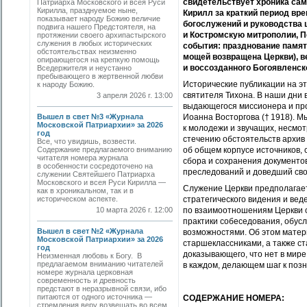
свидетельствует хроника са
Патриарха Московского и всея Руси
Кирилла, празднуемое ныне,
Кирилл за краткий период вр
показывает народу Божию величие
богослужений и руководства 
подвига нашего Предстоятеля, на
и Костромскую митрополии, П
протяжении своего архипастырского
служения в любых исторических
события: празднование памяти
обстоятельствах неизменно
мощей возвращена Церкви), в
опирающегося на крепкую помощь
и воссозданного Богоявленск
Вседержителя и неустанно
пребывающего в жертвенной любви
Исторические публикации на э
к народу Божию.
святителя Тихона. В наши дни 
3 апреля 2026 г. 13:00
выдающегося миссионера и пр
Вышел в свет №3 «Журнала
Иоанна Восторгова († 1918). М
Московской Патриархии» за 2026
к молодежи и звучащих, несмо
год
стечению обстоятельств архив 
Все, что увидишь, возвести.
Содержание предлагаемого вниманию
об общем корпусе источников,
читателя номера журнала
сбора и сохранения документо
в особенности сосредоточено на
преследований и доведший сво
служении Святейшего Патриарха
Московского и всея Руси Кирилла —
Служение Церкви предполагает
как в хроникальном, так и в
историческом аспекте.
стратегического видения и ве
10 марта 2026 г. 12:00
по взаимоотношениям Церкви с
практики собеседования, обус
Вышел в свет №2 «Журнала
возможностями. Об этом матер
Московской Патриархии» за 2026
старшеклассниками, а также с
год
доказывающего, что нет в мире
Неизменная любовь к Богу. В
предлагаемом вниманию читателей
в каждом, делающем шаг к позн
номере журнала церковная
современность и древность
предстают в неразрывной связи, ибо
питаются от одного источника —
СОДЕРЖАНИЕ НОМЕРА:
стремления веру возвещать во всем