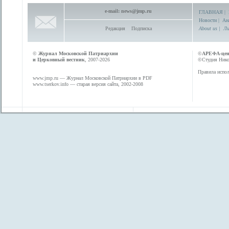
e-mail:
news@jmp.ru
ГЛАВНАЯ
|
Новости
|
Ан
Редакция
Подписка
About us
|
Ли
©
Журнал Московской Патриархии
©
АРЕФА-це
и Церковный вестник
, 2007-2026
©Студия Никол
Правила испол
www.jmp.ru
— Журнал Московской Патриархии в PDF
www.tserkov.info
— старая версия сайта, 2002-2008