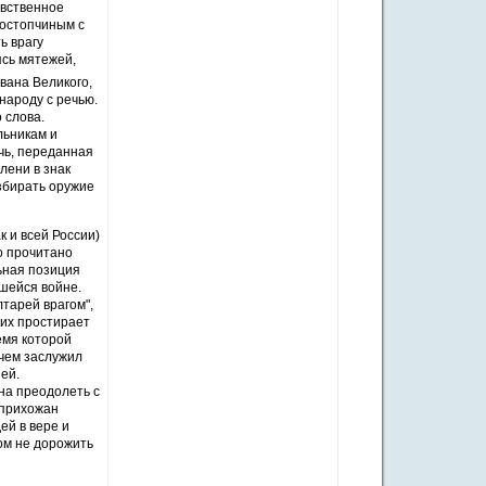
авственное
Ростопчиным с
ь врагу
ясь мятежей,
Ивана Великого,
народу с речью.
 слова.
льникам и
ечь, переданная
лени в знак
збирать оружие
к и всей России)
о прочитано
ьная позиция
шейся войне.
тарей врагом",
иих простирает
емя которой
 чем заслужил
ей.
на преодолеть с
 прихожан
ей в вере и
ом не дорожить