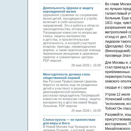
Во главе Моско
Деятельность Церкви в защиту
из лучших пред
нерожденной жизни
талантливый уч
Церковное служение по сохранению
больным. Еще в
жизни детей, находящихся в утробе,
включает в себя несколько
1811 года, чув
направлений. Это и работа в области
разрешения им
законодательства, которую ведет
митрополией св
Патриаршая комиссия по вопросам
семьи, защиты материнства
отход от дел, 
и детства, и просветительская
лидером таког
деятельность, в которой участвуют
(Дроздову). Ос
епархии, приходы, неравнодушные
миряне, а также практическая помощь
(Виноградский
беременным женщинам в церковных
прозвище Злато
приютах и гуманитарных центрах.
PDF-версия.
Для Москвы и, 
28 мая 2026 г. 16:00
стал приезд в 
приближенных 
Многодетность должна стать
первопрестольн
общественной нормой
земского ополч
Как Русская Православная Церковь
борется за жизнь еще не рожденных
сердце и с ору
детей и участвует в решении
демографической проблемы,
Утром 12 июля 
рассказал председатель Патриаршей
комиссии по вопросам семьи, защиты
Успенский собо
материнства и детства иерей Федор
"исполином, ис
Лукьянов. PDF-версия.
Тобою! Он глас
25 мая 2026 г. 16:00
Разумейте, языц
присутствовав
Слепоглухота — не препятствие
для веры в Бога
восторженно. П
В Новой Москве под Троицком есть
Михайловского-
деревня Пучково, о которой знают