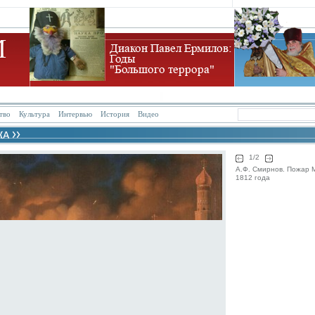
тво
Культура
Интервью
История
Видео
1/2
А.Ф. Смирнов. Пожар М
1812 года