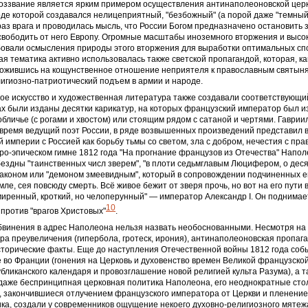
оззвание является ярким примером осуществления антинаполеоновской цер
оде которой создавался нелицеприятный, "безбожный" (а порой даже "темный"
раз врага и проводилась мысль, что России Богом предназначено остановить
вободить от него Европу. Огромные масштабы иноземного вторжения и высо
бовали осмысления природы этого вторжения для выработки оптимальных сп
ая тематика активно использовалась также светской пропагандой, которая, ка
ложившись на кощунственное отношение неприятеля к православным святыня
игиозно-патриотический подъем в армии и народе.
е искусство и художественная литература также создавали соответствующий
х были изданы десятки карикатур, на которых французский император был и
бличье (с рогами и хвостом) или стоящим рядом с сатаной и чертями. Гаври
 время ведущий поэт России, в ряде возвышенных произведений представил 
 империи с Россией как борьбу тьмы со светом, зла с добром, нечестия с пра
ро-эпическом гимне 1812 года "На прогнание французов из Отечества" Напо
здны "таинственных числ зверем", "в плоти седьмглавым Люцифером, о деся
раконом или "демоном змеевидным", который в сопровождении подчиненных е
ле, сея повсюду смерть. Всё живое бежит от зверя прочь, но вот на его пути 
иренный, кроткий, но челоперунный" — император Александр I. Он поднимае
10
 против "врагов Христовых"
.
бвинения в адрес Наполеона нельзя назвать необоснованными. Несмотря на
ра преувеличения (гипербола, гротеск, ирония), антинаполеоновская пропаг
торические факты. Еще до наступления Отечественной войны 1812 года соб
во Франции (гонения на Церковь и духовенство времен Великой французско
бликанского календаря и провозглашение новой религией культа Разума), а 
даже беспринципная церковная политика Наполеона, его неоднократные сто
, закончившиеся отлучением французского императора от Церкви и пленение
а, создали у современников ощущение некоего духовно-религиозного мятеж