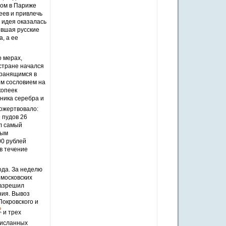
ром в Париже
еев и привлечь
а идея оказалась
явшая русские
, а ее
 мерах,
стране начался
хранящимся в
ым сословием на
копеек
тника серебра и
пожертвовало:
 пудов 26
ыл самый
мым
00 рублей
в течение
ода. За неделю
 московских
разрешил
ния. Вывоз
Покровского и
2
и трех
рисланных