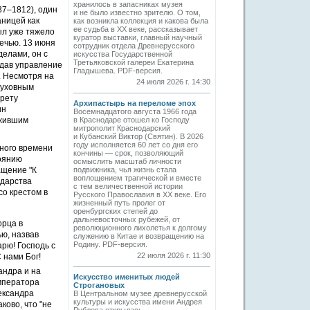
хранилось в запасниках музея
37–1812), один
и не было известно зрителю. О том,
аницей как
как возникла коллекция и какова была
ее судьба в ХХ веке, рассказывает
ыл уже тяжело
куратор выставки, главный научный
речью. 13 июня
сотрудник отдела Древнерусского
делами, он с
искусства Государственной
Третьяковской галереи Екатерина
дав управление
Гладышева. PDF-версия.
. Несмотря на
24 июля 2026 г. 14:30
Духовным
арету
Архипастырь на переломе эпох
ин
Восемнадцатого августа 1966 года
ужившим
в Краснодаре отошел ко Господу
митрополит Краснодарский
и Кубанский Виктор (Святин). В 2026
году исполняется 60 лет со дня его
нного времени
кончины — срок, позволяющий
тоянию
осмыслить масштаб личности
ащение "К
подвижника, чья жизнь стала
воплощением трагической и вместе
ударства
с тем величественной истории
со крестом в
Русского Православия в XX веке. Его
жизненный путь пролег от
оренбургских степей до
дальневосточных рубежей, от
орца в
революционного лихолетья к долгому
ью, назвав
служению в Китае и возвращению на
Родину. PDF-версия.
рю! Господь с
22 июля 2026 г. 11:30
 нами Бог!
андра и на
Искусство именитых людей
мператора
Строгановых
ександра
В Центральном музее древнерусской
культуры и искусства имени Андрея
ково, что "не