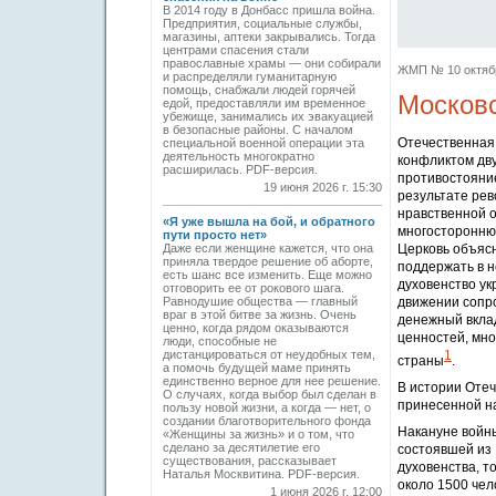
В 2014 году в Донбасс пришла война.
Предприятия, социальные службы,
магазины, аптеки закрывались. Тогда
центрами спасения стали
православные храмы — они собирали
ЖМП № 10 октябрь
и распределяли гуманитарную
помощь, снабжали людей горячей
Московс
едой, предоставляли им временное
убежище, занимались их эвакуацией
в безопасные районы. С началом
Отечественная 
специальной военной операции эта
деятельность многократно
конфликтом дв
расширилась. PDF-версия.
противостояние
19 июня 2026 г. 15:30
результате ре
нравственной о
«Я уже вышла на бой, и обратного
многостороннюю
пути просто нет»
Даже если женщине кажется, что она
Церковь объяс
приняла твердое решение об аборте,
поддержать в н
есть шанс все изменить. Еще можно
духовенство ук
отговорить ее от рокового шага.
Равнодушие общества — главный
движении сопро
враг в этой битве за жизнь. Очень
денежный вкла
ценно, когда рядом оказываются
ценностей, мно
люди, способные не
дистанцироваться от неудобных тем,
1
страны
.
а помочь будущей маме принять
единственно верное для нее решение.
В истории Отеч
О случаях, когда выбор был сделан в
принесенной н
пользу новой жизни, а когда — нет, о
создании благотворительного фонда
Накануне войны
«Женщины за жизнь» и о том, что
сделано за десятилетие его
состоявшей из 
существования, рассказывает
духовенства, т
Наталья Москвитина. PDF-версия.
около 1500 чел
1 июня 2026 г. 12:00