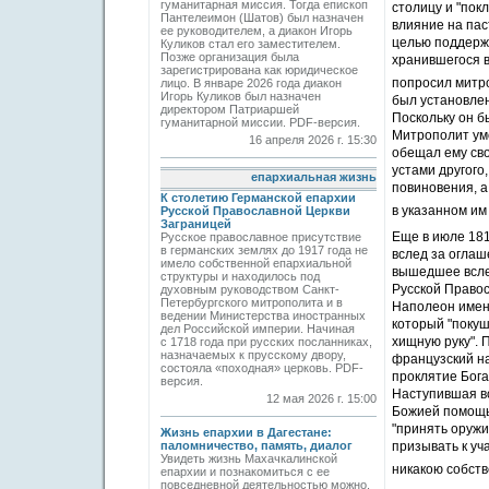
гуманитарная миссия. Тогда епископ
столицу и "пок
Пантелеимон (Шатов) был назначен
влияние на па
ее руководителем, а диакон Игорь
целью поддержа
Куликов стал его заместителем.
Позже организация была
хранившегося в
зарегистрирована как юридическое
попросил митр
лицо. В январе 2026 года диакон
Игорь Куликов был назначен
был установлен
директором Патриаршей
Поскольку он б
гуманитарной миссии. PDF-версия.
Митрополит умо
16 апреля 2026 г. 15:30
обещал ему сво
устами другого
епархиальная жизнь
повиновения, 
К столетию Германской епархии
в указанном им
Русской Православной Церкви
Заграницей
Еще в июле 181
Русское православное присутствие
в германских землях до 1917 года не
вслед за огла
имело собственной епархиальной
вышедшее всле
структуры и находилось под
Русской Право
духовным руководством Санкт-
Петербургского митрополита и в
Наполеон имен
ведении Министерства иностранных
который "покуш
дел Российской империи. Начиная
хищную руку". 
с 1718 года при русских посланниках,
назначаемых к прусскому двору,
французский на
состояла «походная» церковь. PDF-
проклятие Бога
версия.
Наступившая во
12 мая 2026 г. 15:00
Божией помощь
"принять оружи
Жизнь епархии в Дагестане:
паломничество, память, диалог
призывать к уч
Увидеть жизнь Махачкалинской
никакою собств
епархии и познакомиться с ее
повседневной деятельностью можно,