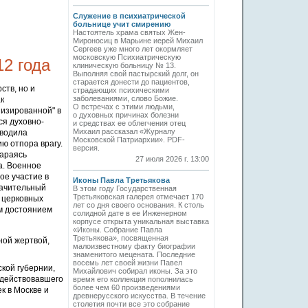
Служение в психиатрической
больнице учит смирению
Настоятель храма святых Жен-
Мироносиц в Марьине иерей Михаил
Сергеев уже много лет окормляет
московскую Психиатрическую
2 года
клиническую больницу № 13.
Выполняя свой пастырский долг, он
старается донести до пациентов,
ств, но и
страдающих психическими
заболеваниями, слово Божие.
к
О встречах с этими людьми,
низированной" в
о духовных причинах болезни
ся духовно-
и средствах ее облегчения отец
Михаил рассказал «Журналу
оводила
Московской Патриархии». PDF-
ю отпора врагу.
версия.
тараясь
27 июля 2026 г. 13:00
а. Военное
ое участие в
Иконы Павла Третьякова
начительный
В этом году Государственная
Третьяковская галерея отмечает 170
 церковных
лет со дня своего основания. К столь
ым достоянием
солидной дате в ее Инженерном
корпусе открыта уникальная выставка
«Иконы. Собрание Павла
Третьякова», посвященная
ной жертвой,
малоизвестному факту биографии
знаменитого мецената. Последние
восемь лет своей жизни Павел
кой губернии,
Михайлович собирал иконы. За это
одействовавшего
время его коллекция пополнилась
более чем 60 произведениями
к в Москве и
древнерусского искусства. В течение
столетия почти все это собрание