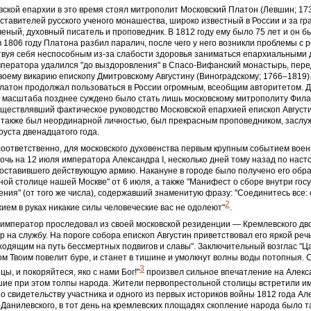
вской епархии в это время стоял митрополит Московский Платон (Левшин; 17
ставителей русского ученого монашества, широко известный в России и за гр
еный, духовный писатель и проповедник. В 1812 году ему было 75 лет и он б
 1806 году Платона разбил паралич, после чего у него возникли проблемы с 
ствуя себя неспособным из-за слабости здоровья заниматься епархиальными 
ператора удалился "до выздоровления" в Спасо-Вифанский монастырь, пере
оему викарию епископу Дмитровскому Августину (Виноградскому; 1766–1819)
Платон продолжал пользоваться в России огромным, всеобщим авторитетом. 
о масштаба позднее суждено было стать лишь московскому митрополиту Фил
уществлявший фактическое руководство Московской епархией епископ Август
) также был неординарной личностью, был прекрасным проповедником, засл
уста двенадцатого года.
соответственно, для московского духовенства первым крупным событием вое
ночь на 12 июля императора Александра I, несколько дней тому назад по нас
оставившего действующую армию. Накануне в городе было получено его обр
ой столице нашей Москве" от 6 июля, а также "Манифест о сборе внутри гос
ения" (от того же числа), содержавший знаменитую фразу: "Соединитесь все: 
2
жием в руках никакие силы человеческие вас не одолеют"
.
император проследовал из своей московской резиденции — Кремлевского дв
р на службу. На пороге собора епископ Августин приветствовал его яркой реч
ходящим на путь бессмертных подвигов и славы". Заключительный возглас "Ца
ом Твоим повелит буре, и станет в тишине и умолкнут волны воды потопныя. С
3
ы, и покоряйтеся, яко с нами Бог!"
произвел сильное впечатление на Алекс
шие при этом толпы народа. Жители первопрестольной столицы встретили и
о свидетельству участника и одного из первых историков войны 1812 года Ал
Данилевского, в тот день на кремлевских площадях скопление народа было та