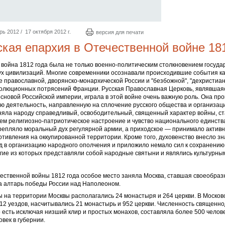
 2012 / 17 октября 2012 г.
версия для печати
кая епархия в Отечественной войне 181
война 1812 года была не только военно-политическим столкновением государ
ух цивилизаций. Многие современники осознавали происходившие события ка
 православной, дворянско-монархической России и "безбожной", "дехристиа
волюционных потрясений Франции. Русская Православная Церковь, являвшая
сновой Российской империи, играла в этой войне очень важную роль. Она пр
 деятельность, направленную на сплочение русского общества и организаци
няла народу справедливый, освободительный, священный характер войны, с
ем религиозно-патриотическое настроение и чувство национального единств
репляло моральный дух регулярной армии, а приходское — принимало активн
тивления на оккупированной территории. Кроме того, духовенство внесло з
д в организацию народного ополчения и приложило немало сил к сохранению
гие из которых представляли собой народные святыни и являлись культурн
ественной войны 1812 года особое место заняла Москва, ставшая своеобраз
а алтарь победы России над Наполеоном.
 на территории Москвы располагались 24 монастыря и 264 церкви. В Московс
12 уездов, насчитывались 21 монастырь и 952 церкви. Численность священн
о есть исключая низший клир и простых монахов, составляла более 500 челове
овек в губернии.