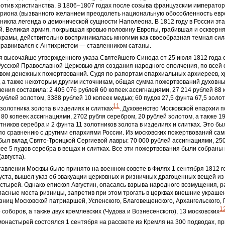
отив христианства. В 1806–1807 годах после созыва французским императо
дриона (вызванного желанием преодолеть национальную обособленность евр
зникла легенда о демонической сущности Наполеона. В 1812 году в России эт
. Великая армия, покрывшая кровью половину Европы, грабившая и оскверн
рамы, действительно воспринималась многими как своеобразная темная сила
сравнивался с Антихристом — ставленником сатаны.
 высочайше утвержденного указа Святейшего Синода от 25 июля 1812 года о
усской Православной Церковью для создания народного ополчения, по всей 
твом денежных пожертвований. Судя по рапортам епархиальных архиереев, 
 а также некоторым другим источникам, общая сумма пожертвований духовн
ения составила: 2 405 076 рублей 60 копеек ассигнациями, 27 214 рублей 88 
рублей золотом, 3388 рублей 10 копеек медью; 60 пудов 27,5 фунта 67,5 золо
11
 золотника золота в изделиях и слитках
. Духовенство Московской епархии 
 80 копеек ассигнациями, 2702 рубля серебром, 20 рублей золотом, а также 19
тников серебра и 2 фунта 11 золотников золота в изделиях и слитках. Это б
по сравнению с другими епархиями России. Из московских пожертвований са
ыл вклад Свято-Троицкой Сергиевой лавры: 70 000 рублей ассигнациями, 25
ее 5 пудов серебра в вещах и слитках. Все эти пожертвования были собраны 
августа).
авлении Москвы было принято на военном совете в Филях 1 сентября 1812 г
вгуста, вышел указ об эвакуации церковных и ризничных драгоценных вещей из
стырей. Однако епископ Августин, опасаясь взрыва народного возмущения, 
пасные места ризницы, запретив при этом трогать в церквах внешние украше
зниц Московской патриаршей, Успенского, Благовещенского, Архангельского, 
1
 соборов, а также двух кремлевских (Чудова и Вознесенского), 13 московских
онастырей состоялся 1 сентября на рассвете из Кремля на 300 подводах, п