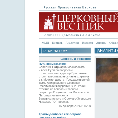
ЖМП
Церковь
Аналитика
Новости
Анонсы
Общес
Церковь и общество
Путь храмоздателя
Советник Патриарха Московского
и всея Руси по вопросам
строительства, куратор Программы
строительства православных храмов
в г. Москве, депутат Государственной
Думы Федерального Собрания
Российской Федерации В. И. Ресин
ответил на вопросы главного
редактора Издательства Московской
Патриархии епископа
Балашихинского и Орехово-Зуевского
Николая. PDF-версия.
15 декабря 2026 г. 15:00
Храмы Донбасса как острова
спасения на войне