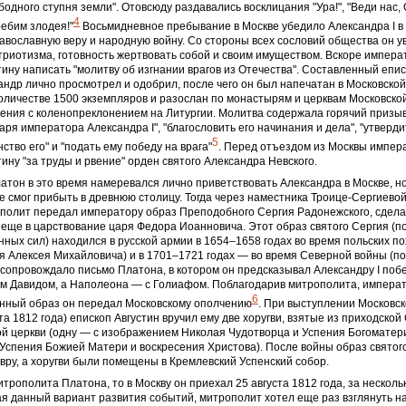
бодного ступня земли". Отовсюду раздавались восклицания "Ура!", "Веди нас,
4
ебим злодея!"
Восьмидневное пребывание в Москве убедило Александра I в
авославную веру и народную войну. Со стороны всех сословий общества он у
риотизма, готовность жертвовать собой и своим имуществом. Вскоре импера
тину написать "молитву об изгнании врагов из Отечества". Составленный епис
ндр лично просмотрел и одобрил, после чего он был напечатан в Московско
оличестве 1500 экземпляров и разослан по монастырям и церквам Московско
ения с коленопреклонением на Литургии. Молитва содержала горячий призыв
аря императора Александра I", "благословить его начинания и дела", "утвердит
5
ство его" и "подать ему победу на врага"
. Перед отъездом из Москвы импер
тину "за труды и рвение" орден святого Александра Невского.
тон в это время намеревался лично приветствовать Александра в Москве, но
е смог прибыть в древнюю столицу. Тогда через наместника Троице-Сергиево
полит передал императору образ Преподобного Сергия Радонежского, сдела
 еще в царствование царя Федора Иоанновича. Этот образ святого Сергия (п
нных сил) находился в русской армии в 1654–1658 годах во время польских по
я Алексея Михайловича) и в 1701–1721 годах — во время Северной войны (п
у сопровождало письмо Платона, в котором он предсказывал Александру I поб
ким Давидом, а Наполеона — с Голиафом. Поблагодарив митрополита, импера
6
енный образ он передал Московскому ополчению
. При выступлении Московск
та 1812 года) епископ Августин вручил ему две хоругви, взятые из приходской
 церкви (одну — с изображением Николая Чудотворца и Успения Богоматери
спения Божией Матери и воскресения Христова). После войны образ святог
вру, а хоругви были помещены в Кремлевский Успенский собор.
итрополита Платона, то в Москву он приехал 25 августа 1812 года, за несколь
ая данный вариант развития событий, митрополит хотел еще раз взглянуть 