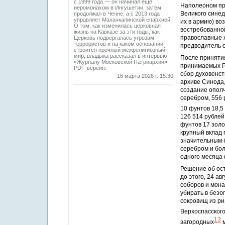
с 1999 года — он начинал еще
Наполеоном пр
иеромонахом в Ингушетии, затем
Великого сине
продолжал в Чечне, а с 2013 года
управляет Махачкалинской епархией.
их в армию) во
О том, как изменилась церковная
востребованной
жизнь на Кавказе за эти годы, как
православные х
Церковь подвергалась угрозам
террористов и на каком основании
предводитель 
строится прочный межрелигиозный
мир, владыка рассказал в интервью
После принятия
«Журналу Московской Патриархии».
принимаемых Р
PDF-версия.
сбор духовенс
16 марта 2026 г. 15:30
архиве Синода,
создание ополч
серебром, 556 
10 фунтов 18,5
126 514 рублей
фунтов 17 золо
крупный вклад 
значительным б
серебром и бол
одного месяца (
Решение об ост
до этого, 24 а
соборов и мона
убирать в безо
сокровищ из ри
Верхоспасского
13
загородных
м