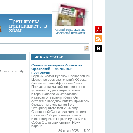
Свежий номер Журнала
Московской Патриархии
Святой исповедник Афанасий
Орловский — жизнь как
осквы в сентябре
проповедь
Верным чадом Русской Православной
Церкви во времена гонений XX века
был блаженный Афанасий Сайко.
Прячась под маской юродивого, он
укреплял людей в вере, утешал
в горе, исцелял их от болезней
и спасал от верной гибели. Он
остался в народной памяти примером
беззаветного служения Богу.
Четырнадцатого мая 2026 года
Священный Синод включил его имя
в список Собора новомучеников
и исповедников Церкви Русской и в
Собор Орловских святых. PDF-
версия.
30 июля 2026 г. 15:00