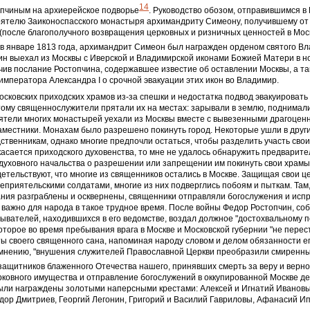
14
опчиным на архиерейское подворье
. Руководство обозом, отправившимся в 
оятелю Заиконоспасского монастыря архимандриту Симеону, получившему от
(после благополучного возвращения церковных и ризничных ценностей в Моск
 в январе 1813 года, архимандрит Симеон был награжден орденом святого В
ин выехал из Москвы с Иверской и Владимирской иконами Божией Матери в ноч
чив послание Ростопчина, содержавшее известие об оставлении Москвы, а т
мператора Александра I о срочной эвакуации этих икон во Владимир.
сковских приходских храмов из-за спешки и недостатка подвод эвакуировать
тому священнослужители прятали их на местах: зарывали в землю, поднимал
ятели многих монастырей уехали из Москвы вместе с вывезенными драгоцен
аместники. Монахам было разрешено покинуть город. Некоторые ушли в дру
дственникам, однако многие предпочли остаться, чтобы разделить участь сво
касается приходского духовенства, то мне не удалось обнаружить предварите
духовного начальства о разрешении или запрещении им покинуть свои храмы
етельствуют, что многие из священников остались в Москве. Защищая свои це
еприятельскими солдатами, многие из них подверглись побоям и пыткам. Там,
ния разграблены и осквернены, священники отправляли богослужения и исп
 важно для народа в такое трудное время. После войны Федор Ростопчин, со
ывателей, находившихся в его ведомстве, воздал должное "достохвальному 
которое во время пребывания врага в Москве и Московской губернии "не пере
ы своего священного сана, напоминая народу словом и делом обязанности ег
о мнению, "внушения служителей Православной Церкви преобразили смиренны
ащитников блаженного Отечества нашего, принявших смерть за веру и верно
ковного имущества и отправление богослужений в оккупированной Москве де
ыли награждены золотыми наперсными крестами: Алексей и Игнатий Ивановы,
ор Дмитриев, Георгий Легонин, Григорий и Василий Гавриловы, Афанасий Ип