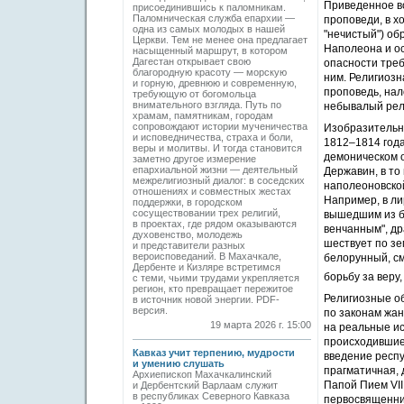
Приведенное в
присоединившись к паломникам.
Паломническая служба епархии —
проповеди, в х
одна из самых молодых в нашей
"нечистый") об
Церкви. Тем не менее она предлагает
Наполеона и ос
насыщенный маршрут, в котором
Дагестан открывает свою
опасности тре
благородную красоту — морскую
ним. Религиозн
и горную, древнюю и современную,
проповедь, на
требующую от богомольца
внимательного взгляда. Путь по
небывалый рел
храмам, памятникам, городам
сопровождают истории мученичества
Изобразительно
и исповедничества, страха и боли,
1812–1814 года
веры и молитвы. И тогда становится
демоническом о
заметно другое измерение
епархиальной жизни — деятельный
Державин, в то
межрелигиозный диалог: в соседских
наполеоновской
отношениях и совместных жестах
Например, в ли
поддержки, в городском
сосуществовании трех религий,
вышедшим из бе
в проектах, где рядом оказываются
венчанным", д
духовенство, молодежь
шествует по зем
и представители разных
вероисповеданий. В Махачкале,
белорунный, см
Дербенте и Кизляре встретимся
борьбу за веру,
с теми, чьими трудами укрепляется
регион, кто превращает пережитое
Религиозные о
в источник новой энергии. PDF-
версия.
по законам жан
19 марта 2026 г. 15:00
на реальные ис
происходившие 
Кавказ учит терпению, мудрости
введение респу
и умению слушать
прагматичная, 
Архиепископ Махачкалинский
Папой Пием VII
и Дербентский Варлаам служит
в республиках Северного Кавказа
первосвященник