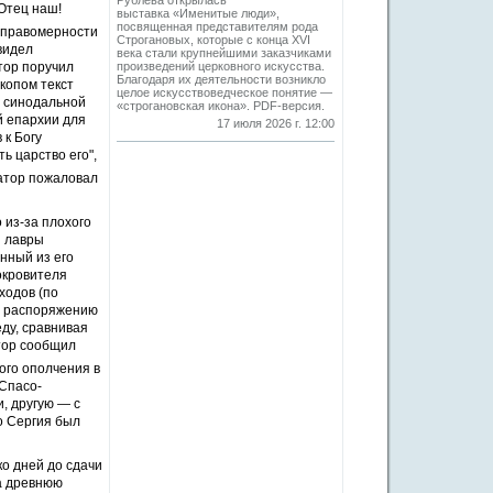
Рублева открылась
 Отец наш!
выставка «Именитые люди»,
посвященная представителям рода
 правомерности
Строгановых, которые с конца XVI
видел
века стали крупнейшими заказчиками
тор поручил
произведений церковного искусства.
Благодаря их деятельности возникло
копом текст
целое искусствоведческое понятие —
й синодальной
«строгановская икона». PDF-версия.
й епархии для
17 июля 2026 г. 12:00
 к Богу
ь царство его",
атор пожаловал
 из-за плохого
й лавры
нный из его
окровителя
ходов (по
о распоряжению
еду, сравнивая
тор сообщил
ого ополчения в
 Спасо-
, другую — с
о Сергия был
ко дней до сдачи
на древнюю