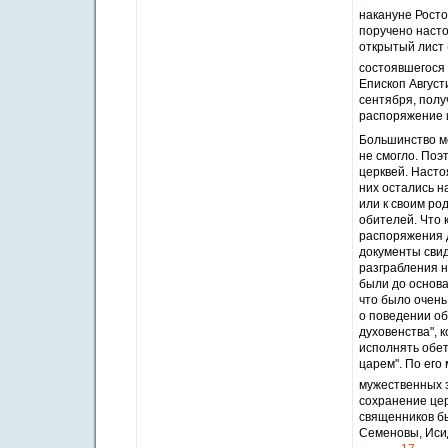
накануне Рост
поручено наст
открытый лист 
состоявшегося
Епископ Август
сентября, полу
распоряжение и
Большинство мо
не смогло. Поэ
церквей. Насто
них остались н
или к своим ро
обителей. Что 
распоряжения 
документы свид
разграбления н
были до основа
что было очень
о поведении об
духовенства", 
исполнять обет
царем". По ег
мужественных з
сохранение цер
священников б
Семеновы, Исид