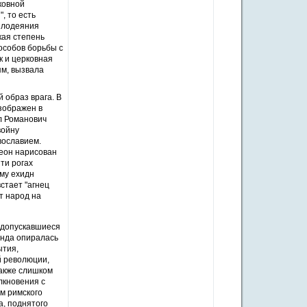
ковной
, то есть
 злодеяния
кая степень
особов борьбы с
к и церковная
м, вызвала
 образ врага. В
зображен в
ил Романович
войну
вославием.
леон нарисован
ти рогах
му ехидн
встает "агнец
т народ на
 допускавшиеся
анда опиралась
ытия,
й революции,
также слишком
лкновения с
м римского
а, поднятого