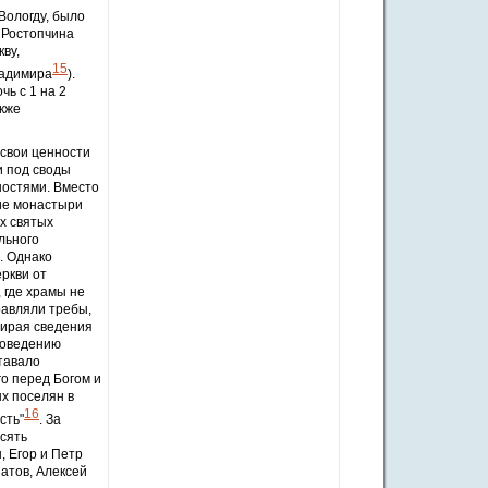
Вологду, было
 Ростопчина
ву,
15
ладимира
).
ь с 1 на 2
акже
 свои ценности
и под своды
ностями. Вместо
гие монастыри
их святых
льного
. Однако
ркви от
 где храмы не
равляли требы,
бирая сведения
поведению
ставало
о перед Богом и
х поселян в
16
сть"
. За
сять
 Егор и Петр
атов, Алексей