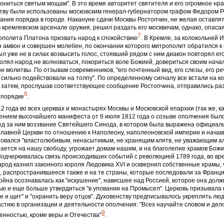
лониться святым мощам". В это время авторитет святителя и его огромное нр
ству были использованы московским генерал-губернатором графом Федором 
ния порядка в городе. Накануне сдачи Москвы Ростопчин, не желая оставлят
 кремлевском арсенале оружия, решил раздать его москвичам, однако, опаса
7
ополита Платона призвать народ к спокойствию
. В Кремле, за колокольней 
 амвон и совершен молебен, по окончании которого митрополит обратился к 
ыл уже не в силах возвысить голос, стоявший рядом с ним диакон повторял его
лял народ не волноваться, покориться воле Божией, довериться своим нача
и молитвы. По отзывам современников, "его почтенный вид, его слезы, его р
, сильно подействовали на толпу". По определенному сигналу все встали на ко
а затем, прослушав соответствующее сообщение Ростопчина, отправились ра
8
 порядке
.
2 года во всех церквах и монастырях Москвы и Московской епархии (так же, ка
шением высочайшего манифеста от 6 июля 1812 года о созыве ополчения был
д за ним воззвание Святейшего Синода, в котором была выражена официал
славной Церкви по отношению к Наполеону, наполеоновской империи и начав
овался "властолюбивым, ненасытимым, не хранящим клятв, не уважающим ал
ается на нашу свободу, угрожает домам нашим, и на благолепие храмов Бож
Подчеркивалась связь происходивших событий с революцией 1789 года, во вр
род казнил законного короля Людовика ХVI и осквернил собственные храмы,
, распространившееся также и на те страны, которые последовали за Франци
йна осознавалась как "искушение", нависшее над Россией, которое она долж
ю и еще больше утвердиться "в уповании на Промысел". Церковь призывала
е и щит" и "охранить веру отцов". Духовенству предписывалось укреплять люд
астию в организации и деятельности ополчения: "Всех научайте словом и дел
9
енностью, кроме веры и Отечества"
.