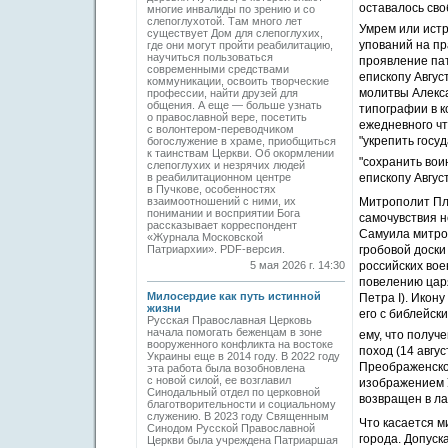
оставалось сво
многие инвалиды по зрению и со
слепоглухотой. Там много лет
Умрем или истр
существует Дом для слепоглухих,
упований на пр
где они могут пройти реабилитацию,
научиться пользоваться
проявление пат
современными средствами
епископу Авгус
коммуникации, освоить творческие
молитвы Алекса
профессии, найти друзей для
общения. А еще — больше узнать
типографии в к
о православной вере, посетить
ежедневного чт
с волонтером-переводчиком
"укрепить госуд
богослужение в храме, приобщиться
к таинствам Церкви. Об окормлении
"сохранить воин
слепоглухих и незрячих людей
в реабилитационном центре
епископу Авгус
в Пучкове, особенностях
взаимоотношений с ними, их
Митрополит Пла
понимании и восприятии Бога
самочувствия н
рассказывает корреспондент
Самуила митро
«Журнала Московской
Патриархии». PDF-версия.
гробовой доски
5 мая 2026 г. 14:30
российских вое
повелению цар
Милосердие как путь истинной
Петра I). Икон
жизни
его с библейс
Русская Православная Церковь
начала помогать беженцам в зоне
ему, что получ
вооруженного конфликта на востоке
поход (14 авгус
Украины еще в 2014 году. В 2022 году
Преображенской
эта работа была возобновлена
с новой силой, ее возглавил
изображением У
Синодальный отдел по церковной
возвращен в ла
благотворительности и социальному
служению. В 2023 году Священным
Что касается м
Синодом Русской Православной
города. Допуск
Церкви была учреждена Патриаршая