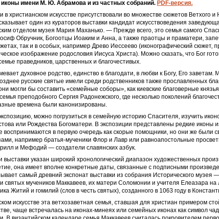
 иконы имени М. Ю. Абрамова и из частных собраний.
PDF-версия.
 в христианском искусстве присутствовали во множестве сюжетов Ветхого и 
сказывает один из кураторов выставки кандидат искусствоведения заведующа
ким отделом музея Мария Маханько. — Прежде всего, это семья самого Спа
осиф Обручник, Богоотцы Иоаким и Анна, а также праотцы и праматери, зап
жетах, так и в особых, например Древо Иессеево (иконографический сюжет,
ческое изображение родословия Иисуса Христа). Можно сказать, что Бог гот
емье праведников, царственных и благочестивых.
евает духовное родство, единство в благодати, в любви к Богу, Его заветам. 
позднее русские святые имели среди родственников также прославленных бл
они могли бы составить «семейные соборы», как киевские благоверные князья
семья преподобного Сергия Радонежского, где несколько поколений благочес
разные времена были канонизированы.
кспозицию, можно погрузиться в семейную историю Спасителя, изучить ико
стова или Рождества Богоматери. В экспозиции представлены редкие иконы 
е воспринимаются в первую очередь как скорые помощники, но они же были 
ами, например братья-мученики Флор и Лавр или равноапостольные просвет
рилл и Мефодий — создатели славянских азбук.
ии выставки указан широкий хронологический диапазон художественных прои
етие, она имеет вполне конкретные даты, связанные с подписными произвед
зывает самый древний экспонат выставки из собрания Исторического музея 
и святых мучеников Маккавеев, их матери Соломонии и учителя Елеазара на 
ика Житий и гомилий (слов в честь святых), созданного в 1063 году в Констан
ком искусстве эта ветхозаветная семья, ставшая для христиан примером сто
тве, чаще встречалась на иконах-минеях или семейных иконах как символ ча
и. В византийском календаре семья Маккавеев считалась покровителем первог