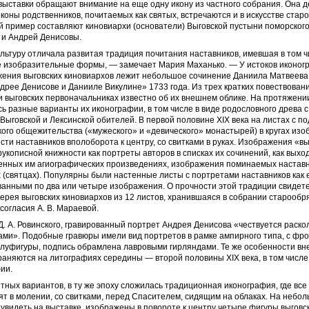
ыставки обращают внимание на еще одну икону из частного собрания. Она 
иконы родственников, почитаемых как святых, встречаются и в искусстве стар
 пример составляют киновиархи (основатели) Выговской пустыни поморского
 и Андрей Денисовы.
льтуру отличала развитая традиция почитания наставников, имевшая в том 
 изобразительные формы, — замечает Мария Маханько. — У истоков иконог
жения выговских киновиархов лежит небольшое сочинение Даниила Матвеева
ндрее Денисове и Данииле Викулине» 1733 года. Из трех кратких повествован
и выговских первоначальниках известно об их внешнем облике. На протяжении
 разные варианты их иконографии, в том числе в виде родословного древа 
Выговской и Лексинской обителей. В первой половине XIX века на листах с 
ого общежительства («мужеского» и «девического» монастырей) в кругах из
ти наставников вполоборота к центру, со свитками в руках. Изображения «вы
рукописной книжности как портреты авторов в списках их сочинений, как вых
енных им агиографических произведениях, изображения поминаемых настав
 (святцах). Популярны были настенные листы с портретами наставников как
ванными по два или четыре изображения. О прочности этой традиции свидет
ерея выговских киновиархов из 12 листов, хранившаяся в собрании старообр
согласия А. В. Мараевой.
. А. Ровинского, гравированный портрет Андрея Денисова «чествуется раск
ами». Подобные гравюры имели вид портретов в рамке ампирного типа, с фр
олуфигуры, подпись обрамлена лавровыми гирляндами. Те же особенности вн
аняются на литографиях середины — второй половины XIX века, в том числе 
ии.
ных вариантов, в ту же эпоху сложилась традиционная иконография, где все
ят в молении, со свитками, перед Спасителем, сидящим на облаках. На небол
увидеть на выставке, изображены в повороте к центру четыре фигуры выговс