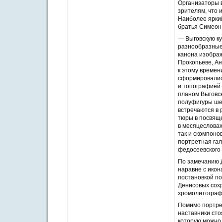
Организаторы в
зрителям, что 
Наиболее яркий
братья Симеон
— Выговскую ку
разнообразные
канона изобра
Прокопье­ве, А
к этому времен
сформировались
и топографией 
планом Выговск
полуфигуры шес
встречаются в 
тюры в посвящ
в месяцесловах
так и скомпоно
портретная гал
федосеевского 
По замечанию Д
наравне с икон
постановкой п
Денисовых сохр
хромолитограф
Помимо портрет
наставники сто
которую можно 