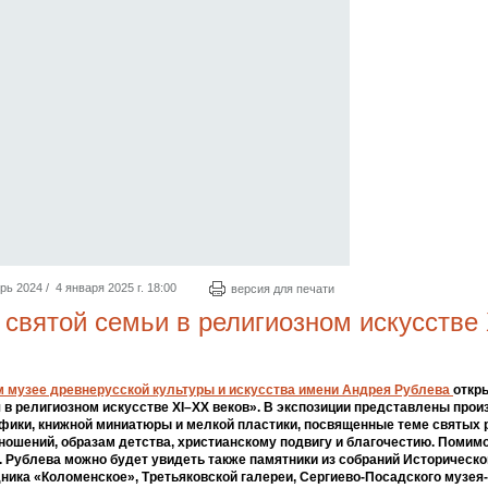
 2024 / 4 января 2025 г. 18:00
версия для печати
святой семьи в религиозном искусстве
 музее древнерусской культуры и искусства имени Андрея Рублева
откр
 в религиозном искусстве ХI–ХХ веков». В экспозиции представлены прои
афики, книжной миниатюры и мелкой пластики, посвященные теме святых 
ношений, образам детства, христианскому подвигу и благочестию. Помим
. Рублева можно будет увидеть также памятники из собраний Историческо
ника «Коломенское», Третьяковской галереи, ­Сергиево-Посадского музея