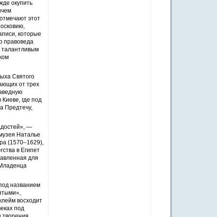
жде окупить
ичем
отмечают этот
Московию,
аписи, которые
го правоведа
л талантливым
ком
дыха Святого
чающих от трех
раведную
 Киеве, где под
а Предтечу,
адостей», —
 музея Наталье
ра (1570–1629),
гства в Египет
тавленная для
 Младенца
 под названием
ятыми»,
 клейм восходит
веках под
и творения