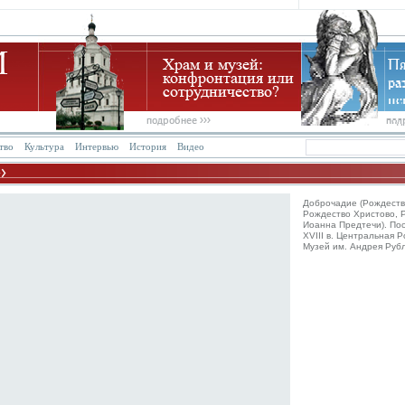
тво
Культура
Интервью
История
Видео
Доброчадие (Рождеств
Рождество Христово, 
Иоанна Предтечи). По
XVIII в. Центральная Р
Музей им. Андрея Руб