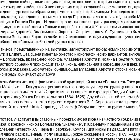
комендовав себя ценным специалистом, он составил это произведение в наде
ние содержит любопытнейшие сведения о православной вере московитов, пр
ведения курьезным образом перемешиваются с небылицами. Исследователи 
е издание, вышедшее в тот момент, когда Европа начала открывать для себя 
ящую в Россию Петра I. Издание хранит на своих страницах владельческие з
рисутствие этой книги в России в первой четверти XIX века в семье известно
имира Федоровича Вельями­нова-Зернова. Современник А. С. Пушкина, он бы
леном Вольного общества любителей словесности, наук и художеств, участни
общества «Беседа любителей русского слова».
тников, представленных на выставке, иллюстрируют по-разному историю от
ути в Египет. Эта сцена имеет множество иконографических вариантов, вклю
— Богоматерь, праведного Иосифа, младенцев Христа и Иоанна Предтечу, п
астного собрания происходит такая икона, написанная в середине XVIII века в
огом изображена Богоматерь, обнимающая Младенца Христа и отрока Иоанн
ю очередь, обнимают друг друга.
чень близок иконографии московской чудотворной иконы «Богоматерь Трех р
 Маханько. — Как удалось установить главному научному сотруднику нашего
ашко, икона имеет точный прототип: она написана с гравюры Эгидия Саделе
 оригиналу Ханса Роттенхаммера (1564–1625). Другой аспект той же темы бе
иниатюра кисти известного русского художника В. Л. Боровиковского, предос
овской галереей. На ней праведный Иосиф Обручник несет на руках спящего
этот год участвует в выставочных проектах музея икона из частного собрания
ра, с врезной иконой Богоматерь “Знамение”, избранными праздниками и св
следней четверти XVIII века в Поволжье. Композиция иконы из двадцати пяти
том числе раскрашенным, получившим широкое хождение в России в XVIII–XIX 
ворение света». Сверху вниз в равных ячейках двадцати клейм показаны Дн