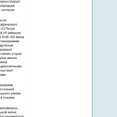
демонстрирует
ообрядцев.
 согласия
числе
рафического
 «О Петре
ий об умерших
 XVIII–XIX веков
с панорамами
подробным
ображали
говских отцов»
одные миниа­
ников
 единоличными,
ельствует
ядки
ольниками
онтальной
ешнего облика
в технике
 киновиархи-
ьшой иконе,
ких киновиархов