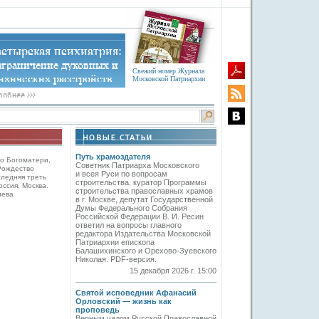
Свежий номер Журнала
Московской Патриархии
Путь храмоздателя
о Богоматери,
Советник Патриарха Московского
Рождество
и всея Руси по вопросам
следняя треть
строительства, куратор Программы
оссия, Москва.
строительства православных храмов
лева
в г. Москве, депутат Государственной
Думы Федерального Собрания
Российской Федерации В. И. Ресин
ответил на вопросы главного
редактора Издательства Московской
Патриархии епископа
Балашихинского и Орехово-Зуевского
Николая. PDF-версия.
15 декабря 2026 г. 15:00
Святой исповедник Афанасий
Орловский — жизнь как
проповедь
Верным чадом Русской Православной