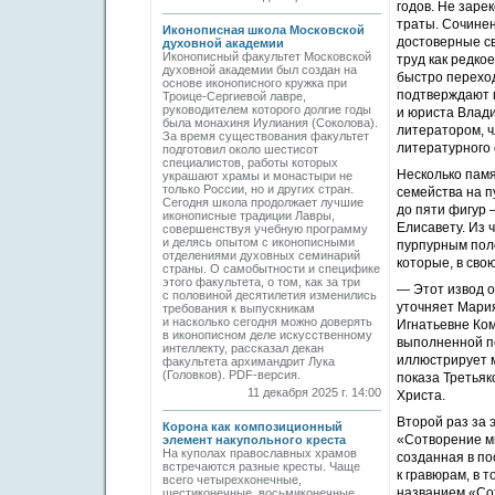
годов. Не заре
траты. Сочине
Иконописная школа Московской
достоверные с
духовной академии
Иконописный факультет Московской
труд как редко
духовной академии был создан на
быстро переход
основе иконописного кружка при
подтверждают п
Троице-Сергиевой лавре,
руководителем которого долгие годы
и юриста Влад
была монахиня Иулиания (Соколова).
литератором, ч
За время существования факультет
литературного 
подготовил около шестисот
специалистов, работы которых
Несколько памя
украшают храмы и монастыри не
только России, но и других стран.
семейства на п
Сегодня школа продолжает лучшие
до пяти фигур 
иконописные традиции Лавры,
Елисавету. Из ч
совершенствуя учебную программу
и делясь опытом с иконописными
пурпурным пол
отделениями духовных семинарий
которые, в сво
страны. О самобытности и специфике
этого факультета, о том, как за три
— Этот извод о
с половиной десятилетия изменились
уточняет Мария
требования к выпускникам
и насколько сегодня можно доверять
Игнатьевне Ком
в иконописном деле искусственному
выполненной по
интеллекту, рассказал декан
иллюстрирует м
факультета архимандрит Лука
(Головков). PDF-версия.
показа Третьяк
11 декабря 2025 г. 14:00
Христа.
Второй раз за 
Корона как композиционный
«Сотворение ми
элемент накупольного креста
На куполах православных храмов
созданная в по
встречаются разные кресты. Чаще
к гравюрам, в 
всего четырехконечные,
названием «Сот
шестиконечные, восьмиконечные.