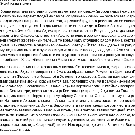
ейской книге Бытия.
брана нами для выставки, поскольку четвертый сверху (второй снизу) ярус з
ающих жизнь первых людей на земле, создание их семьи, — разъясняет Мар
е Адам сидит напротив Евы-матери, кормящей грудного ребенка. За ее спин
ающаяся на два устоя. На дальнем плане старшие дети Каин и Авель пашут 
ующем клейме оба сына Адама приносят свои жертвы Богу на двух отдельных
егмента Бог Саваоф склоняется к Авелю, юноше в овечьих шкурах, на алтаре 
ени сгорает жертвенный телец, в то время как у стоящего рядом Каина жертв
 дыма. Как следствие рядом изображено братоубийство: Каин, держа за руку 
ему, поднимая высоко в руке ослиную челюсть. В последних двух клеймах этог
мле Авеля в серо-синей милоти из шкур составляет композиционную основу 
погребения. Здесь убиенный сын Адама выступает прообразом самого Спаси
имеет отношения к гравированным циклам Сотворения мира и, скорее всего,
ение иконы. Здесь помещены клейма с изображениями Рождества Христова (
гоявления (Крещения в Иордане) и Успения Богоматери. Самыми важными дл
дили заказчики иконы, оказываются два последних клейма в самом нижнем ря
а «Богоматерь Воплощение (Знамение)» на верхнем поле. В клеймах воспро
икона Богоматери, покровительница Костромы (и правящей династии Романов
вятые, молящиеся Нерукотворному образу Спасителя. Слева — это мученица 
ги Наталия и Адриан, справа — Анастасия в схимнических одеждах преподоб
тик и великомученица Ирина. Вероятно, эти святые, среди которых есть и ре
ми покровителями семьи заказчика иконы, так и покровителями тех дней, кот
ятными. Включение в состав сложной иконы маленького костяного образка, 
сколько столетий раньше, может служить указанием, что заказчики были связа
редположительно, с Костромой), но и с Новгородом, где икона Знамения Бого
 градозащитница.