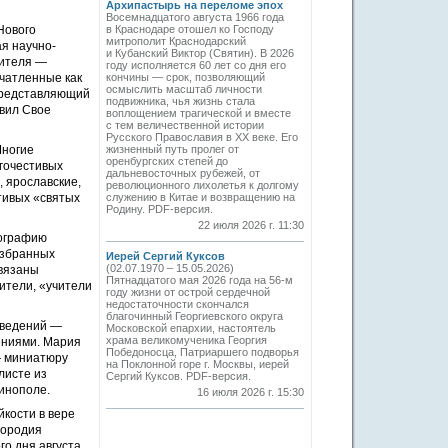
Архипастырь на переломе эпох
Восемнадцатого августа 1966 года
Нового
в Краснодаре отошел ко Господу
митрополит Краснодарский
я научно-
и Кубанский Виктор (Святин). В 2026
сителя —
году исполняется 60 лет со дня его
ечатленные как
кончины — срок, позволяющий
осмыслить масштаб личности
 представляющий
подвижника, чья жизнь стала
овил Свое
воплощением трагической и вместе
с тем величественной истории
Русского Православия в XX веке. Его
Многие
жизненный путь пролег от
оренбургских степей до
агочестивых
дальневосточных рубежей, от
, ярославские,
революционного лихолетья к долгому
тивых «святых
служению в Китае и возвращению на
Родину. PDF-версия.
22 июля 2026 г. 11:30
нографию
избранных
Иерей Сергий Куксов
(02.07.1970 – 15.05.2026)
связаны
Пятнадцатого мая 2026 года на 56-м
ители, «учители
году жизни от острой сердечной
недостаточности скончался
благочинный Георгиевского округа
зведений —
Московской епархии, настоятель
храма великомученика Георгия
ениями. Мария
Победоносца, Патриаршего подворья
— миниатюру
на Поклонной горе г. Москвы, иерей
листе из
Сергий Куксов. PDF-версия.
тинополе.
16 июля 2026 г. 15:30
йкости в вере
дородия
о дня августа,