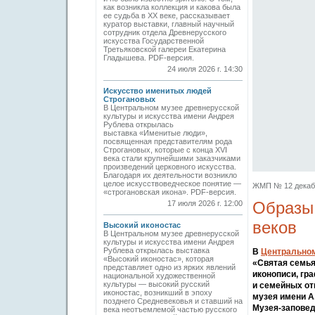
как возникла коллекция и какова была
ее судьба в ХХ веке, рассказывает
куратор выставки, главный научный
сотрудник отдела Древнерусского
искусства Государственной
Третьяковской галереи Екатерина
Гладышева. PDF-версия.
24 июля 2026 г. 14:30
Искусство именитых людей
Строгановых
В Центральном музее древнерусской
культуры и искусства имени Андрея
Рублева открылась
выставка «Именитые люди»,
посвященная представителям рода
Строгановых, которые с конца XVI
века стали крупнейшими заказчиками
произведений церковного искусства.
Благодаря их деятельности возникло
целое искусствоведческое понятие —
ЖМП № 12 декабрь
«строгановская икона». PDF-версия.
Образы 
17 июля 2026 г. 12:00
веков
Высокий иконостас
В Центральном музее древнерусской
культуры и искусства имени Андрея
Рублева открылась выставка
В
Центральном
«Высокий иконостас», которая
«Святая семья
представляет одно из ярких явлений
иконописи, гр
национальной художественной
культуры — высокий русский
и семейных от
иконостас, возникший в эпоху
музея имени А
позднего Средневековья и ставший на
Музея-заповед
века неотъемлемой частью русского