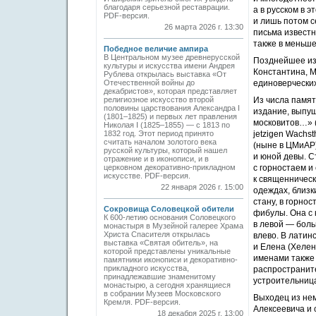
благодаря серьезной реставрации.
а в русском в 
PDF-версия.
и лишь потом с
26 марта 2026 г. 13:30
письма известн
также в меньш
Победное величие ампира
В Центральном музее древнерусской
Позднейшее из
культуры и искусства имени Андрея
Константина, М
Рублева открылась выставка «От
Отечественной войны до
единоверческих
декабристов», которая представляет
религиозное искусство второй
Из числа памя
половины царствования Александра I
издание, выпущ
(1801–1825) и первых лет правления
московитов…» (R
Николая I (1825–1855) — с 1813 по
1832 год. Этот период принято
jetzigen Wachsth
считать началом золотого века
(
ныне в ЦМиАР)
русской культуры, который нашел
и юной девы. С
отражение и в иконописи, и в
церковном декоративно-прикладном
с горностаем и
искусстве. PDF-версия.
к священническ
22 января 2026 г. 15:00
одеждах, близк
стану, в горно
Сокровища Соловецкой обители
фибулы. Она с 
К 600-летию основания Соловецкого
в левой — боль
монастыря в Музейной галерее Храма
Христа Спасителя открылась
влево. В латин
выставка «Святая обитель», на
и Елена (Хелен
которой представлены уникальные
именами также 
памятники иконописи и декоративно-
прикладного искусства,
распространите
принадлежавшие знаменитому
устроительница
монастырю, а сегодня хранящиеся
в собрании Музеев Московского
Выходец из нем
Кремля. PDF-версия.
Алексеевича и 
18 декабря 2025 г. 13:00