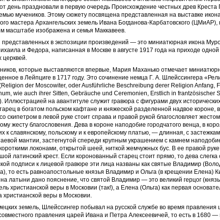
этот день праздновали в первую очередь Происхождение честных древ Креста
емью мучеников. Этому сюжету посвящена представленная на выставке икона
ого мастера Архангельских земель Ивана Богданова-Карбатовского (ЦМиАР), 
ем масштабе изображена и семья Маккавеев.
 представленных в экспозиции произведений — это миниатюрная икона Муро
ихаила и Федора, написанная в Москве в августе 1917 года на приходе одной
 церквей.
тников, которые выставляются впервые, Мария Маханько отмечает миниатюр
енное в Лейпциге в 1717 году. Это сочинение немца Г. А. Шлейссингера «Рел
eligion der Moscowiter, oder Ausf
ührliche Beschreibung derer Religion Anfang, 
um, wie auch ihrer Sitten, Gebräuche und Ceremonien, Erstlich in frantzösischer S
. Иллюстрацией на авантитуле служит гравюра с фигурами двух исторических
тарец в богатом польском кафтане и княжеской разделенной надвое короне, 
 со скипетром в левой руке стоит справа и правой рукой благословляет жестом
ому жесту благословения. Дева в короне наподобие городчатого венца, в кор
их к славянскому, польскому и к европейскому платью, — длинная, с застежка
стаевой мантии, застегнутой спереди крупным украшением с камнем наподоби
короткими локонами, открытой шеей, ниткой жемчужных бус. В ее правой руке
шой латинский крест. Если коронованный старец стоит прямо, то дева слегка 
ской подписи к лицевой гравюре эти лица названы как святые Владимир (Вол
а), то есть равноапостольные князья Владимир и Ольга (в крещении Елена) К
на латыни дано пояснение, что святой Владимир — это великий герцог (князь
ль христианской веры в Московии (так!), а Елена (Ольга) как первая основате
 христианской веры в Московии.
ецких земель, Шлейссингер побывал на русской службе во время правления
совместного правления царей Ивана и Петра Алексеевичей, то есть в 1680 —