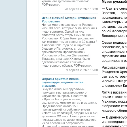
храма, его духовной вертикалью.
Музея русской
PDF-версия.
— Святые семьи
20 апреля 2026 г. 13:30
Заветов, — рас
исследовательс
Икона Божией Матери «Умиление»
Ростовская
Богоматерь и И
Не так много существует в России
в отдельных сю
икон XX века, которые были признаны
собой аллегори
чудотворными. Одной из них
является Богоматерь «Умиление»
Воплощение в с
Ростовская. Образ был прославлен
как местночтимая святыня 19 марта /
Семья подразум
1 апреля 1911 года по инициативе
вселенские, а 
будущего Патриарха, а тогда
сподвижников, 
архиепископа Ярославского и
Ростовского Тихона (Беллавина).
муромские или 
Тогда же, в начале ХХ века, было
сродников» в 
сделано несколько списков с
чудотворного образа. PDF-версия.
Рассматривая э
9 апреля 2026 г. 15:00
Рождества Хри
святых, которы
Образы Христа в иконе,
и семейными уз
скульптуре, медном литье
словенские» Ки
и эмалях
В музее «Новый Иерусалим»
Хотя в назван
проходит выставка церковного
искусства «Образы Спасителя
почти тысячел
и Креста Господня в иконе,
Маханько пока
скульптуре, медном литье и эмалях».
с образами сем
Представлено около 150
произведений из собрания музея
лицевого сборн
и частных коллекций, созданных с XVI
до начала XX века. Некоторые из них
— В древнерусс
никогда ранее не демонстрировались
и исповедничес
из-за состояния сохранности.
и многодетност
И широкий зритель смог их увидеть