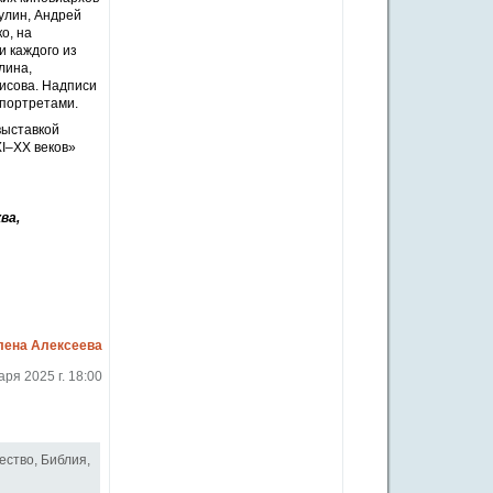
улин, Андрей
о, на
 каждого из
лина,
исова. Надписи
 портретами.
выставкой
ХI–ХХ веков»
ва,
лена Алексеева
аря 2025 г. 18:00
ество
,
Библия
,