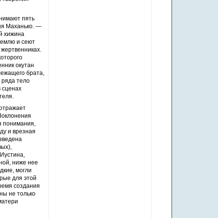
анимают пять
ия Маханько. —
ой хижина
землю и сеют
 жертвенниках.
которого
енник окутан
лежащего брата,
о ряда тело
в сценах
теля.
 отражает
Поклонения
я понимания,
ду и врезная
изведена
ых),
Иустина,
ной, ниже нее
дкие, могли
орые для этой
время создания
ны не только
матери