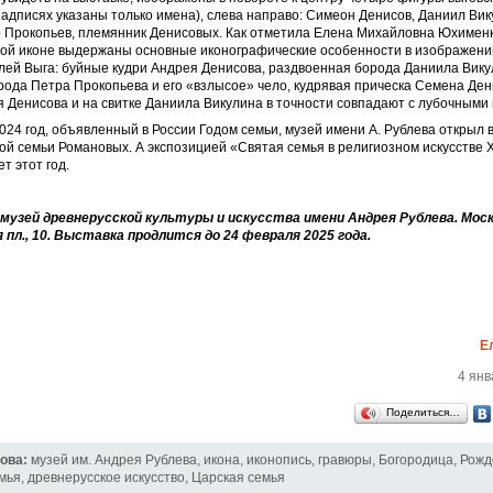
адписях указаны только имена), слева направо: Симеон Денисов, Даниил Вик
р Прокопьев, племянник Денисовых. Как отметила Елена Михайловна Юхименк
ой иконе выдержаны основные иконографические особенности в изображении
лей Выга: буйные кудри Андрея Денисова, раздвоенная борода Даниила Вику
ода Петра Прокопьева и его «взлысое» чело, кудрявая прическа Семена Ден
я Денисова и на свитке Даниила Викулина в точности совпадают с лубочными
24 год, объявленный в России Годом семьи, музей имени А. Рублева открыл 
ой семьи Романовых. А экспозицией «Святая семья в религиозном искусстве 
т этот год.
узей древнерусской культуры и искусства имени Андрея Рублева. Моск
 пл., 10. Выставка продлится
до 24 февраля 2025 года.
Е
4 янв
Поделиться…
ова:
музей им. Андрея Рублева
,
икона
,
иконопись
,
гравюры
,
Богородица
,
Рожд
мья
,
древнерусское искусство
,
Царская семья