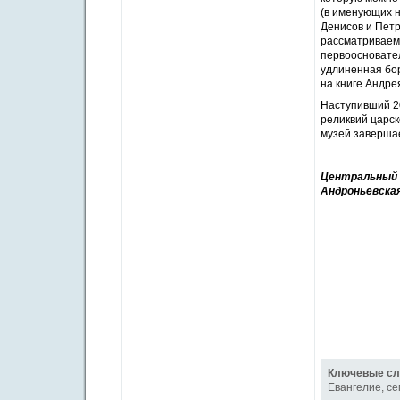
(в именующих н
Денисов и Пет
рассматриваем
первоосновате
удлиненная бор
на книге Андре
Наступивший 20
реликвий царск
музей завершае
Центральный м
Андроньевская
Ключевые сл
Евангелие
,
се