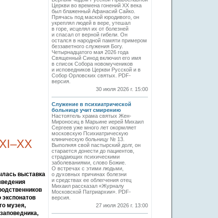
Церкви во времена гонений XX века
был блаженный Афанасий Сайко.
Прячась под маской юродивого, он
укреплял людей в вере, утешал
в горе, исцелял их от болезней
и спасал от верной гибели. Он
остался в народной памяти примером
беззаветного служения Богу.
Четырнадцатого мая 2026 года
Священный Синод включил его имя
в список Собора новомучеников
и исповедников Церкви Русской и в
Собор Орловских святых. PDF-
версия.
30 июля 2026 г. 15:00
Служение в психиатрической
больнице учит смирению
Настоятель храма святых Жен-
Мироносиц в Марьине иерей Михаил
Сергеев уже много лет окормляет
московскую Психиатрическую
клиническую больницу № 13.
 ХI–ХХ
Выполняя свой пастырский долг, он
старается донести до пациентов,
страдающих психическими
заболеваниями, слово Божие.
О встречах с этими людьми,
ылась выставка
о духовных причинах болезни
и средствах ее облегчения отец
зведения
Михаил рассказал «Журналу
родственников
Московской Патриархии». PDF-
о экспонатов
версия.
го музея,
27 июля 2026 г. 13:00
-заповедника,