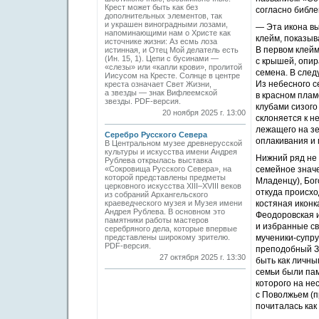
Крест может быть как без
согласно биб­л
дополнительных элементов, так
и украшен виноградными лозами,
— Эта икона вы
напоминающими нам о Христе как
клейм, показыв
источнике жизни: Аз есмь лоза
В первом клейм
истинная, и Отец Мой делатель есть
(Ин. 15, 1). Цепи с бусинами —
с крышей, опир
«слезы» или «капли крови», пролитой
семена. В след
Иисусом на Кресте. Солнце в центре
Из небесного с
креста означает Свет Жизни,
а звезды — знак Вифлеемской
в красном плам
звезды. PDF-версия.
клубами сизого
20 ноября 2025 г. 13:00
склоняется к н
лежащего на зе
Серебро Русского Севера
оплакивания и 
В Центральном музее древнерусской
культуры и искусства имени Андрея
Нижний ряд не 
Рублева открылась выставка
«Сокровища Русского Севера», на
семейное знач
которой представлены предметы
Младенцу), Бо
церковного искусства XIII–XVIII веков
откуда происхо
из собраний Архангельского
краеведческого музея и Музея имени
костяная иконк
Андрея Рублева. В основном это
Феодоровская 
памятники работы мастеров
и избранные с
серебряного дела, которые впервые
представлены широкому зрителю.
мученики-супру
PDF-версия.
преподобный Зо
27 октября 2025 г. 13:30
быть как личны
семьи были пам
которого на не
с Поволжьем (п
почиталась как