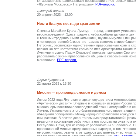
китайский язык, рассказывает побывавший в Ростовской епар
«Журнала Московской Патриархии».
PDF-версия.
Дмитрий Анохин
20 апреля 2023 г. 12:00
Нести благую весть до края земли
Столица Малайзии Куала-Лумпур — город, в котором уживают
веро­исповеданий. Здесь, рядом с небоскребами делового цен
с тесными традиционными жилищами, шумными уличными ры
в непосредственной близости от самых высоких в мире башен
Петронас, расположен единственный православный храм в стр
несколько лет настоятелю храма во имя Архистратига Божия М
Лумпуре игумену Павлу (Хохлову) помогает монахиня Сергия 
рассказала о жизни православной общины в современном ази
мегаполисе.
PDF-версия.
Дарья Купряхина
22 марта 2023 г. 13:30
Миссия — проповедь словом и делом
Летом 2022 года Якутская епархия осуществила многопрофил
«Арктический десант». Впервые в новейшей истории России 
миссионеры посетили оленеводческий стан, находящийся в с
Якутии. Уникальность этого благотворительного проекта еще и 
объединил победителей Международного грантового конкурса
инициатива». В состав десанта помимо представителей Церкв
педагоги и социальные работники, а его программа охватила п
Республики Саха, три из которых расположены в Заполярье. 
православной миссии среди северных народов, о том, что сег
ее успех и каких результатов удалось достигнуть, участники п