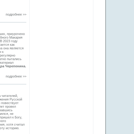
подробнее >>
ших, приурочено
обного Макария
 В 2023 году
ается как
а она является
и к
регулярно
атно пытались
 материал
ра Черепенина.
подробнее >>
 читателей,
ужения Русской
и повествует
лет провел
азавшись
аялся, не
пришел к Богу,
ного
ния, хотя считал
эту историю.