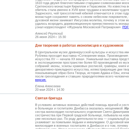
1610 года двумя благочестивыми старцами-схимонахами моск
Сретенского монастыря Кириллом и Герасимом. Но известна в
обитель стала именно в XVIII веке трудами и молитвами чудот
Задонского, чей трехсотлетний юбилей отмечается в этом году
монастыря сохраняют память о своем небесном покровителе, 
духовной жизни занимает Иисусова молитва, почему в этом 
удалось возродить дореволюционную преемственность монаше
узнал корреспондент «Журнала Московской Патриархии».
PDF
Алексей Реутский
26 июня 2024 г. 15:30
Дни творения в работах иконописцев и художников
В Центральном музее древнерусской культуры и искусства им
Рублева проходит выставка «Сотворение мира. Произведения 
искусства XV — начала XX века». Уникальная выставка предс
в экспозиционном пространстве более 60 произведений из му
собраний: иконы, эскизы храмовых росписей, гравюры, книги 
декоративно-прикладного искусства, иллюстрирующие дни тво
показывающие образ Бога Творца, историю Адама и Евы, изгна
после грехопадения и ставших прародителями всего человече
версия.
Елена Алексеева
20 мая 2024 г. 14:30
Святая бригада
В условиях активных военных действий помощь врачей и сес
в больницах и госпиталях Донбасса оказалась неоценимой.
Ир
сестра милосердия госпитального отделения Свято-Димитриев
сестричества при Первой градской больнице, побывала на нов
уже несколько раз. По роду деятельности она — социальный р
ухаживает за пожилыми людьми и инвалидами. О духовной ми
милосердия в военных госпиталях в Донбассе и о том, почему