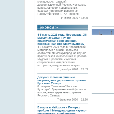
монашеских традиций
дореволюционной России. Несколько
рассказов об их удивительных
судьбах подготовил иеромонах
Пафнутий (Фокин). PDF-версия.
14 июля 2026 г. 13:00
4-5 марта 2021 года. Ярославль. XII
Международная научно-
практическая конференция,
посвященная Ярославу Мудрому
4 и 5 марта 2021 года в Ярославской
митрополии в онлайн-формате
состоится XII Международная научно-
практическая конференция «Ярослав
Мудрый. Проблемы изучения,
сохранения и интерпретации
историко-культурного наследия».
21 декабря 2020 г. 13:33
Документальный фильм о
возрождении деревянных храмов
Русского Севера
8 феврал. Телеканал "Россия-
Культура". Документальный фильм о
возрождении деревянных храмов
Русского Севера.
7 февраля 2020 г. 12:30
В марте в Изборске и Печорах
пройдет II Международная научно-
практическая конференция