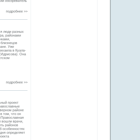
хии обозреватель
подробнее >>
ся люди разных
тра, районами
нками,
-близнецов
ане. Уже
ихаила в Куала-
(Идрисова). Она
атском
подробнее >>
ьный проект
православные
еверном районе
в том, что он
 «Православная
и вошли врачи,
ять районов
Об особенностях
одня определяет
роекта