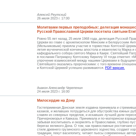
Алексей Реутский
26 июля 2023 г. 17:00
Молитвами первых преподобных: делегация монаше
Русской Православной Церкви посетила святыни Еги
Ровно 55 лет назад, 25 июля 1968 года, делегация Русской Пр
Церкви во главе с архиепископом Минским и Белорусским Ан
(Мельниковым) приняла участие в торжествах Коптской Церкви
летия мученической кончины апостола и евангелиста Марка и
кафедрального­ собора святого Марка в Каире. Святейший Патр
в послании Патриарху Коптскому Кириллу VI тогда отметил: «
упрочение взаимосвязей между нашими Церквами в будущем»
Святейшего оказались пророческими: с того времени отношен
и Коптской Церквей успешно развиваются.
PDF-версия.
диакон Александр Черепенин
24 июля 2023 г. 16:00
Милосердие на Дону
Гостеприимная Донская земля издавна принимала и стремивш
казаков, и желавших потрудиться для обустройства южных ру
славян из северных пределов, и искавших лучшей доли пересе
Причерноморья и Кавказа. Принимала и по-матерински взращи
забывая воспитывать и окормлять в Православии, глубоко пу
берегах великого Дона. О том, как православные ростовчане с
стиле древнего грузинского церковного зодчества, создают хор
традиции, пекут василопиту, читают пьесы современных автор