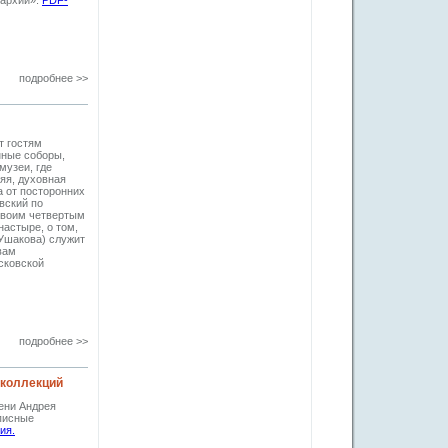
архии».
PDF-
подробнее >>
т гостям
нные соборы,
музеи, где
яя, духовная
а от посторонних
вский по
Своим четвертым
астыре, о том,
(Ушакова) служит
вам
сковской
подробнее >>
 коллекций
ени Андрея
писные
ия.