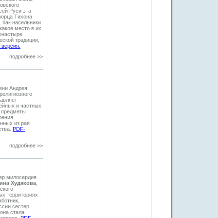
овского
сей Руси эта
ворца Тихона
. Как насельники
какое место в их
монастыре
ской традиции,
-версия.
подробнее >>
ени Андрея
религиозного
тавляет
зейных и частных
и предметы
рения,
нных из рая
ства.
PDF-
подробнее >>
тер милосердия
ина Худякова
,
ского
ых территориях
аботник,
ссии сестер
 она стала