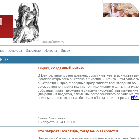
тво
Культура
Интервью
История
Видео
Образ, созданный нитью
В Центральном музее древнерусской культуры и искусства им
Рублева открылась выставка «Живопись нитью». Этот уникал
выставочный проект впервые представляет произведения XV 
века, выполненные из ткани в технике лицевого шитья, из муз
собраний: иконы, церковные знамена (хоругви), литургические
(покровцы и воздухи), элементы богослужебного облачения ду
пелены, а также иконы из бисера и образа в шитых ризах.
PDF-
Елена Алексеева
16 августа 2024 г. 13:00
Кто закроет Псалтирь, тому небо закроется
Задонский Рождество-Богородицкий мужской монастырь был о