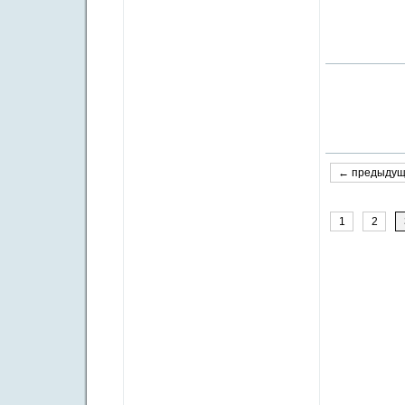
← предыду
1
2