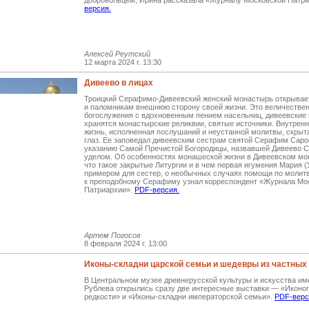
добровольцем, Ирина рассказала «Журналу Московской Патри
версия.
Алексей Реутский
12 марта 2024 г. 13:30
Дивеево в лицах
Троицкий Серафимо-Дивеевский женский монастырь открывае
и паломникам внешнюю сторону своей жизни. Это величестве
богослужения с вдохновенным пением насельниц, дивеевские 
хранятся монастырские реликвии, святые источники. Внутренн
жизнь, исполненная послушаний и неустанной молитвы, скрыт
глаз. Ее заповедал дивеевским сестрам святой Серафим Саро
указанию Самой Пречистой Богородицы, назвавшей Дивеево 
уделом. Об особенностях монашеской жизни в Дивеевском мон
что такое закрытые Литургии и в чем первая игумения Мария 
примером для сестер, о необычных случаях помощи по молит
к преподобному Серафиму узнал корреспондент «Журнала Мо
Патриархии».
PDF-версия.
Артем Погосов
8 февраля 2024 г. 13:00
Иконы-складни царской семьи и шедевры из частных
В Центральном музее древнерусской культуры и
искусства им
Рублева открылись сразу две интересные выставки
— «Иконо
редкости» и
«Иконы-складни императорской семьи».
PDF-верс