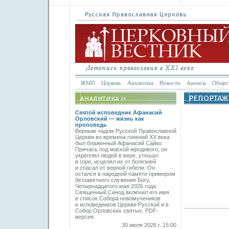
ЖМП
Церковь
Аналитика
Новости
Анонсы
Общес
Святой исповедник Афанасий
Орловский — жизнь как
проповедь
Верным чадом Русской Православной
Церкви во времена гонений XX века
был блаженный Афанасий Сайко.
Прячась под маской юродивого, он
укреплял людей в вере, утешал
в горе, исцелял их от болезней
и спасал от верной гибели. Он
остался в народной памяти примером
беззаветного служения Богу.
Четырнадцатого мая 2026 года
Священный Синод включил его имя
в список Собора новомучеников
и исповедников Церкви Русской и в
Собор Орловских святых. PDF-
версия.
30 июля 2026 г. 15:00