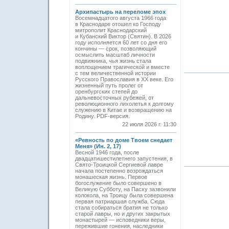
Архипастырь на переломе эпох
Восемнадцатого августа 1966 года
в Краснодаре отошел ко Господу
митрополит Краснодарский
и Кубанский Виктор (Святин). В 2026
году исполняется 60 лет со дня его
кончины — срок, позволяющий
осмыслить масштаб личности
подвижника, чья жизнь стала
воплощением трагической и вместе
с тем величественной истории
Русского Православия в XX веке. Его
жизненный путь пролег от
оренбургских степей до
дальневосточных рубежей, от
революционного лихолетья к долгому
служению в Китае и возвращению на
Родину. PDF-версия.
22 июля 2026 г. 11:30
«Ревность по доме Твоем снедает
Меня» (Ин. 2, 17)
Весной 1946 года, после
двадцатишестилетнего запустения, в
Свято-­Троицкой Сергиевой лавре
начала постепенно возрождаться
монашеская жизнь. Первое
богослужение было совершено в
Великую Субботу, на Пасху зазвонили
колокола, на Троицу была совершена
первая патриаршая служба. Сюда
стала собираться братия не только
старой лавры, но и других закрытых
монастырей — исповедники веры,
пережившие гонения, наследники