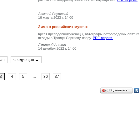
рассказали «Журналу Московской Патриархии».
PDF-версия.
Алексей Реутский
16 марта 2023 г. 14:00
Зима в российских музеях
Крест преподобномученицы, автографы петроградских святых
вклады в Троице-Сергиеву лавру.
PDF-версия.
Дмитрий Анохин
14 декабря 2022 г. 14:00
щая
следующая →
3
4
5
…
36
37
Поделиться…