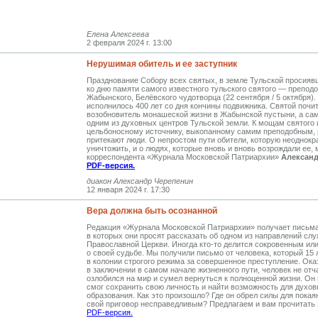
Елена Алексеева
2 февраля 2024 г. 13:00
Нерушимая обитель и ее заступник
Празднование Собору всех святых, в земле Тульской просияв
ко дню памяти самого известного тульского святого — препод
Жабынского, Белёвского чудотворца (22 сентября / 5 октября).
исполнилось 400 лет со дня кончины подвижника. Святой почит
возобновитель монашеской жизни в Жабынской пустыни, а сам
одним из духовных центров Тульской земли. К мощам святого 
цельбоносному источнику, выкопанному самим преподобным, 
притекают люди. О непростом пути обители, которую неоднокр
уничтожить, и о людях, которые вновь и вновь возрождали ее,
корреспондента «Журнала Московской Патриархии»
Александ
PDF-версия.
диакон Александр Черепенин
12 января 2024 г. 17:30
Вера должна быть осознанной
Редакция «Журнала Московской Патриархии» получает письма
в которых они просят рассказать об одном из направлений сл
Православной Церкви. Иногда кто-то делится сокровенным ил
о своей судьбе. Мы получили письмо от человека, который 15 
в колонии строгого режима за совершенное преступление. Ок
в заключении в самом начале жизненного пути, человек не отч
озлобился на мир и сумел вернуться к полноценной жизни. Он 
смог сохранить свою личность и найти возможность для духов
образования. Как это произошло? Где он обрел силы для покая
свой приговор несправедливым? Предлагаем и вам прочитать 
PDF-версия.