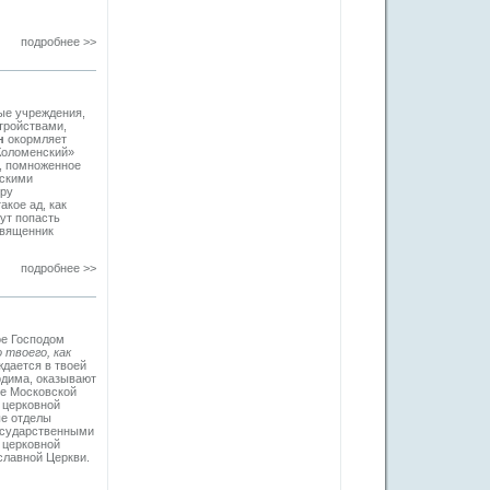
подробнее >>
ые учреждения,
тройствами,
н
окормляет
Коломенский»
е, помноженное
ескими
ору
акое ад, как
ут попасть
священник
подробнее >>
ое Господом
 твоего, как
ждается в твоей
одима, оказывают
ые Московской
 церковной
ые отделы
осударственными
 церковной
славной Церкви.