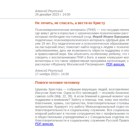
Алексей Реутский
29 декабря 2023 г. 14:00
Не лечить, не спасать, а вести ко Христу
Психоневрологические интернаты (ПНИ) — это государственн
где живут дети и взрослые с хроническими психическими расс
которым необходим постоянный уход.
Иерей Иоанн Бакушки
подопечных психоневрологического интерната «Добрый дом «
уже 19 лет. Его педагогическое и психологическое образовани
на пастырский опыт, помогает найти подход к людям с психич
заболеваниями, дать им возможность обрести поддержку и оп
в православной вере. Как объяснить особенному ребенку, что т
говорить с воспитанниками ПНИ о Боге, в какие «ловушки» мог
волонтеры и что такое эффективная программа катехизации, 
рассказал «Журналу Московской Патриархии».
PDF-версия.
Алексей Реутский
17 ноября 2023 г. 14:00
Помоги человек человеку
Церковь Христова — собрание верующих людей, возглавляем
Иисусом Христом. Одна из Его заповедей —
возлюби ближнего
самого себя
(Мф. 22, 39). А если ближний в данный момент ну
поддержке и внимании? Заботу и помощь тем, кому она необх
благочиния, храмы, сестричества, благотворительные столов
митрополии. Курирует эту работу Межъепархиальный отдел по
благотворительности и социальному служению. Все социальн
епархий работают в тесном сотрудничестве с профильными г
и общественными учреждениями и с Синодальным отделом по
благотворительности и социальному служению Русской Право
PDF-версия.