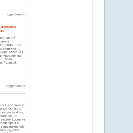
подробнее >>
ствующих
пта
авославной
тонием
 в честь 1900-
 освящения
иарх Алексий I
Мы уповаем на
. Слова
ия Русской
подробнее >>
ихся к вольнице
бежей Отчизны
ленцев из Азии,
вала их, не
стившем корни на
троят храм в
 в византийской
ов и изучают