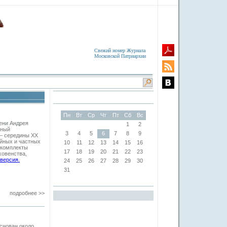
Свежий номер Журнала
Московской Патриархии
Пн
Вт
Ср
Чт
Пт
Сб
Вс
ени Андрея
1
2
ьный
3
4
5
6
7
8
9
— середины XX
ейных и частных
10
11
12
13
14
15
16
 комплекты
17
18
19
20
21
22
23
ховенства,
версия.
24
25
26
27
28
29
30
31
подробнее >>
снован около